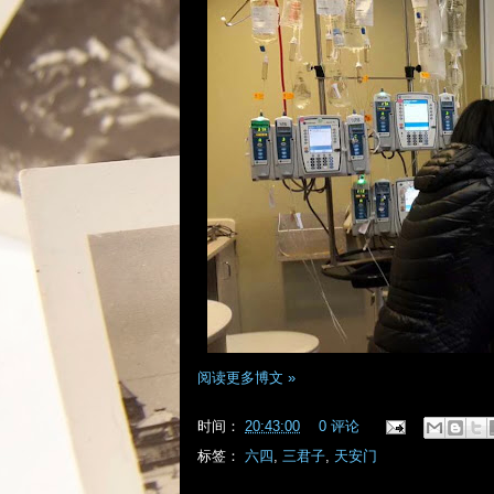
阅读更多博文 »
时间：
20:43:00
0 评论
标签：
六四
,
三君子
,
天安门