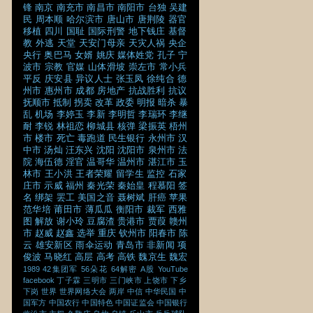
锋
南京
南充市
南昌市
南阳市
台独
吴建
民
周本顺
哈尔滨市
唐山市
唐荆陵
器官
移植
四川
国耻
国际刑警
地下钱庄
基督
教
外逃
天堂
天安门母亲
天灾人祸
央企
央行
奥巴马
女婿
姚庆
媒体姓党
孔子
宁
波市
宗教
官媒
山体滑坡
崇左市
常小兵
平反
庆安县
异议人士
张玉凤
徐纯合
德
州市
惠州市
成都
房地产
抗战胜利
抗议
抚顺市
抵制
拐卖
改革
政委
明报
暗杀
暴
乱
机场
李婷玉
李新
李明哲
李瑞环
李继
耐
李锐
林祖恋
柳城县
核弹
梁振英
梧州
市
楼市
死亡
毒跑道
民生银行
永州市
汉
中市
汤灿
汪东兴
沈阳
沈阳市
泉州市
法
院
海伍德
淫官
温哥华
温州市
湛江市
玉
林市
王小洪
王者荣耀
留学生
监控
石家
庄市
示威
福州
秦光荣
秦始皇
程慕阳
签
名
绑架
罢工
美国之音
聂树斌
肝癌
苹果
范华培
莆田市
薄瓜瓜
衡阳市
裁军
西雅
图
解放
谢小玲
豆腐渣
贵港市
贾葭
赣州
市
赵威
赵鑫
选举
重庆
钦州市
阳春市
陈
云
雄安新区
雨伞运动
青岛市
非新闻
项
俊波
马晓红
高层
高考
高铁
魏京生
魏宏
1989
42集团军
56朵花
64解密
A股
YouTube
facebook
丁子霖
三明市
三门峡市
上饶市
下乡
下岗
世界
世界网络大会
两岸
中信
中华民国
中
国军方
中国农行
中国特色
中国证监会
中国银行