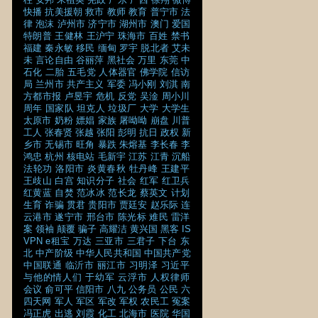
快播
抗美援朝
救市
教师
教育
普宁市
法
律
泡沫
泸州市
济宁市
湖州市
澳门
爱国
特朗普
王健林
王沪宁
珠海市
百姓
禁书
福建
秦永敏
移民
缅甸
罗宇
脱北者
艾未
未
言论自由
谷丽萍
黑社会
万里
东莞
中
石化
二胎
五毛党
人体器官
佛学院
信访
局
兰州市
共产主义
军委
冯小刚
刘淇
南
方都市报
卢昱宇
危机
反党
吴淦
周小川
周年
国家队
坦克人
垃圾厂
大学
大学生
太原市
奶粉
嫖娼
家族
屠呦呦
崩盘
川普
工人
张春贤
张越
张阳
彭明
抗日
政权
新
乡市
无锡市
旺角
暴跌
朱熔基
李长春
李
鸿忠
杭州
核电站
毛新宇
江苏
江青
沉船
法轮功
洛阳市
炎黄春秋
牡丹峰
王建平
王歧山
白宫
知识分子
社会
红军
红卫兵
红黄蓝
自焚
范冰冰
范长龙
蔡英文
计划
生育
诈骗
贯君
贵阳市
贾廷安
赵乐际
连
云港市
遂宁市
邢台市
陈光标
难民
雷洋
案
领袖
颠覆
骗子
高耀洁
黄兴国
黑客
IS
VPN
e租宝
万达
三亚市
三君子
下台
东
北
中产阶级
中华人民共和国
中国共产党
中国联通
临沂市
丽江市
习明泽
习近平
与他的情人们
于幼军
云浮市
人权律师
会议
俞可平
信阳市
八九
公务员
公民
六
四天网
军人
军区
军改
军权
农民工
冤案
冯正虎
出逃
刘霞
化工
北海市
医院
华国