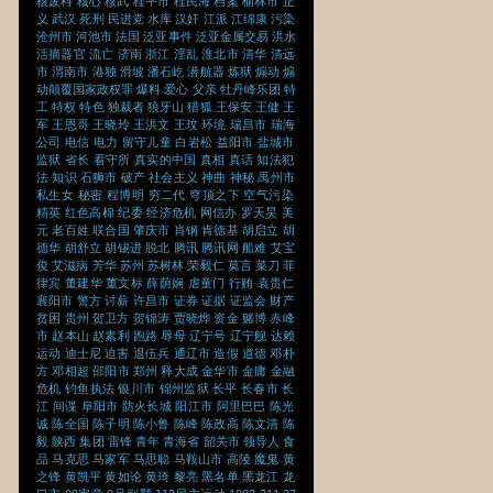
核废料
核心
核武
桂平市
桂民海
档案
榆林市
正
义
武汉
死刑
民进党
水库
汉奸
江派
江绵康
污染
沧州市
河池市
法国
泛亚事件
泛亚金属交易
洪水
活摘器官
流亡
济南
浙江
淫乱
淮北市
清华
清远
市
渭南市
港独
滑坡
潘石屹
潜航器
炼狱
煽动
煽
动颠覆国家政权罪
爆料
爱心
父亲
牡丹峰乐团
特
工
特权
特色
独裁者
狼牙山
猎狐
王保安
王健
王
军
王恩哥
王晓玲
王洪文
王玟
环境
瑞昌市
瑞海
公司
电信
电力
留守儿童
白岩松
益阳市
盐城市
监狱
省长
看守所
真实的中国
真相
真话
知法犯
法
知识
石狮市
破产
社会主义
神曲
神秘
禹州市
私生女
秘密
程博明
穷二代
穹顶之下
空气污染
精英
红色高棉
纪委
经济危机
网信办
罗天昊
美
元
老百姓
联合国
肇庆市
肖钢
肯德基
胡启立
胡
德华
胡舒立
胡锡进
脱北
腾讯
腾讯网
船难
艾宝
俊
艾滋病
芳华
苏州
苏树林
荣毅仁
莫言
菜刀
菲
律宾
董建华
董文标
薛荫娴
虐童门
行贿
袁贵仁
襄阳市
警方
讨薪
许昌市
证券
证据
证监会
财产
贫困
贵州
贺卫方
贺锦涛
贾晓烨
资金
赌博
赤峰
市
赵本山
赵素利
跑路
辱母
辽宁号
辽宁舰
达赖
运动
迪士尼
迫害
退伍兵
通辽市
造假
道德
邓朴
方
邓相超
邵阳市
郑州
释大成
金华市
金庸
金融
危机
钓鱼执法
银川市
锦州监狱
长平
长春市
长
江
间谍
阜阳市
防火长城
阳江市
阿里巴巴
陈光
诚
陈全国
陈子明
陈小鲁
陈峰
陈政高
陈文清
陈
毅
陕西
集团
雷锋
青年
青海省
韶关市
领导人
食
品
马克思
马家军
马思聪
马鞍山市
高陵
魔鬼
黄
之锋
黄凯平
黄如论
黄琦
黎亮
黑名单
黑龙江
龙