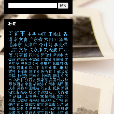
标签
习近平
中共
中国
王岐山
香
港
郭文贵
广东省
六四
江泽民
毛泽东
天津市
令计划
李克强
北京
文革
周永康
刘晓波
广西
省
河南省
四川省
郭伯雄
深圳市
大
爆炸
任志强
令完成
江苏省
湖南省
零
八宪章
巴拿马文件
曾庆红
北戴河
薄
熙来
河北省
邓小平
山东省
李小琳
胡
耀邦
上海市
浙江省
政治
民主
解放军
雷洋
中纪委
云南省
中南海
福建省
股
市
乌坎村
江西省
温家宝
美国
维权律
师
陕西省
李鹏
胡锦涛
广州市
访民
重
庆市
雾霾
中国经济
刘云山
反腐
新疆
湖北省
维权
股灾
李源潮
红二代
肖建
华
赵紫阳
上海
共产党
柳州市
爆炸
北
京市
安徽省
海南省
贾庆林
辽宁省
铜
锣湾
官员
成都市
贪官
东莞市
台湾
彭
丽媛
朝鲜
李波
中央
天津
徐才厚
微信
经济
老兵
腐败
西安市
魏则西
上访
低