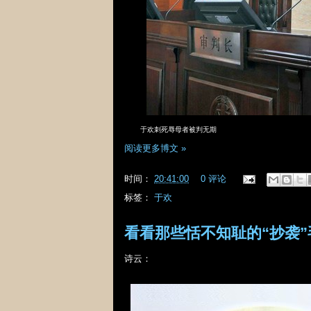
于欢刺死辱母者被判无期
阅读更多博文 »
时间：
20:41:00
0 评论
标签：
于欢
看看那些恬不知耻的“抄袭
诗云：