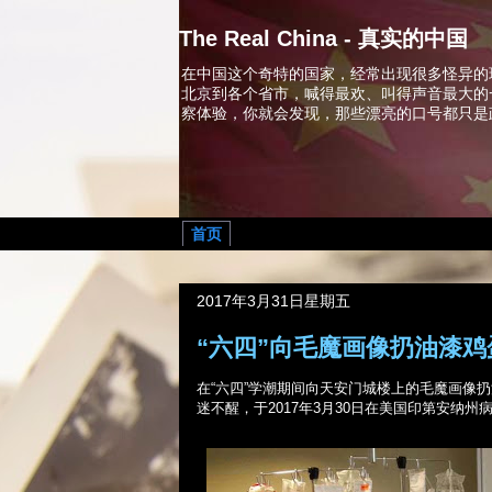
The Real China - 真实的中国
在中国这个奇特的国家，经常出现很多怪异的
北京到各个省市，喊得最欢、叫得声音最大的
察体验，你就会发现，那些漂亮的口号都只是
首页
2017年3月31日星期五
“六四”向毛魔画像扔油漆
在“六四”学潮期间向天安门城楼上的毛魔画像
迷不醒，于
2017
年
3
月
30
日在美国印第安纳州