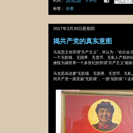
时间：
20:41:00
0 评论
标签：
抄袭
2017年3月30日星期四
揭共产党的真实意图
马克思主张所谓
“
共产主义
”
，并认为：
“
在社会
一个无阶级、无国界、无货币、无私人产权的
难怪为祸世界一个多世纪的所谓
“
共产主义
”
能欺
马克思虽说要
“
无阶级、无国界、无货币、无私
何共产党一面宣扬
“
无阶级
”
，一面
“
划阶级
”
？这