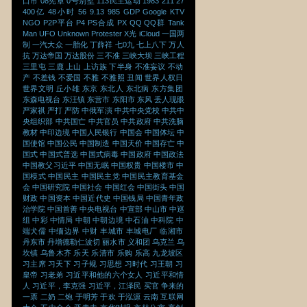
口市
08宪章
0号别墅
113民主运动
1983
211
27
400亿
48小时
56
9.13
985
GDP
Google
KTV
NGO
P2P平台
P4
PS合成
PX
QQ
QQ群
Tank
Man
UFO
Unknown Protester
X光
iCloud
一国两
制
一汽大众
一胎化
丁薛祥
七0九
七上八下
万人
抗
万达帝国
万达股份
三不准
三峡大坝
三峡工程
三里屯
三鹿
上山
上访族
下半身
不准妄议
不动
产
不差钱
不爱国
不雅
不雅照
丑闻
世界人权日
世界文明
丘小雄
东京
东北人
东北病
东方集团
东森电视台
东汪镇
东营市
东阳市
东风
丢人现眼
严家祺
严打
严防
中俄军演
中共中央党校
中共中
央组织部
中共国亡
中共官员
中共政府
中共洗脑
教材
中印边境
中国人民银行
中国会
中国体坛
中
国使馆
中国公民
中国制造
中国天价
中国存亡
中
国式
中国式普选
中国式病毒
中国政府
中国政法
中国教父习近平
中国无眠
中国权贵
中国楼市
中
国模式
中国民主
中国民主党
中国民主教育基金
会
中国研究院
中国社会
中国红会
中国街头
中国
财政
中国资本
中国近代史
中国钱局
中国青年政
治学院
中国首善
中央电视台
中宣部
中山市
中巡
组
中彩
中情局
中朝
中朝边境
中石油
中科院
中
端犬儒
中缅边界
中财
丰城市
丰城电厂
临湘市
丹东市
丹增德勒仁波切
丽水市
义和团
乌克兰
乌
坎镇
乌鲁木齐
乐天
乐清市
乐购
乐高
九龙坡区
习主席
习天下
习子规
习思想
习时代
习王朝
习
皇帝
习老弟
习近平和他的六个女人
习近平和情
人
习近平，李克强
习近平，江泽民
买官
争来的
一票
二奶
二炮
于明芳
于欢
于泓源
云南
互联网