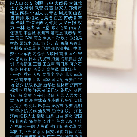
端人口
公安
刘源
占中
大阅兵
大饥荒
太子党
徐明
武警
疫苗
赵家人
郑州市
镇压
阅兵
中国人
共青团
周恩来
山西
省
律师
戴相龙
甘肃省
百度
芮成钢
车
峰
金融
中信证券
习仲勋
人民日报
权
力
王林
记者
金正恩
东方之星
内蒙古
张德江
李嘉诚
杭州市
浦志强
胡春华
韩
正
马云
G20
两会
南京市
孙政才
政治局
林彪
栗战书
海口市
苏州市
西藏
谷俊山
贵州省
赖昌星
郭飞雄
铜锣湾书店
中国
梦
中央军委
习包子
互联网
南海
国企
宋
林
张高丽
日本
武汉市
海航
海航集团
深
圳
滨海新区
王毅
王立军
莆田系
蒋介石
警察
释永信
马英九
高智晟
黑龙江省
一
带一路
乔石
人权
党员
刘少奇
北大
南华
早报
南宁市
团派
国家
国民党
天安门
官
场
强拆
抗战
政府
新华社
桂林市
济南市
福州市
网络
许家屯
诺贝尔
谷开来
赵薇
郭广昌
高瑜
习核心
书店
人民
人民大会
堂
历史
司法
吉林省
吴小晖
和平奖
大陆
央视
姓党
宪法
巴拿马
廊坊市
政变
昆明
市
李小鹏
民族
汕头市
江绵恒
汶川
河北
河南
维权人士
翻墙
自杀
自由
蔡奇
贺国
强
邯郸市
郭美美
长沙市
革命
709
习总
习辞职公开信
人民币
佛山市
傅政华
党
军队
刘亚洲
加拿大
国安
城管
媒体
孟建
柱
安邦
宋祖英
宪政
广东
广西
徐翔
微博