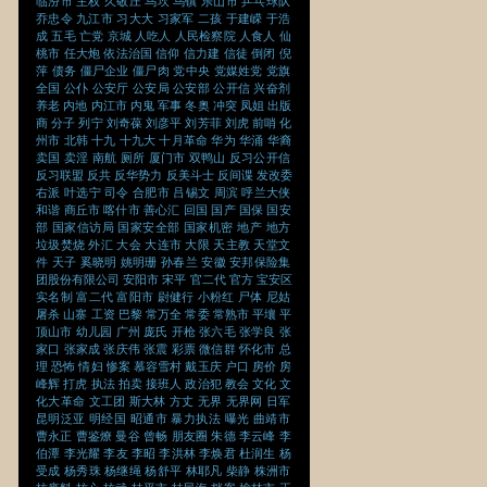
临汾市
主权
久敬庄
乌坎
乌镇
乐山市
乒乓球队
乔忠令
九江市
习大大
习家军
二孩
于建嵘
于浩
成
五毛
亡党
京城
人吃人
人民检察院
人食人
仙
桃市
任大炮
依法治国
信仰
信力建
信徒
倒闭
倪
萍
债务
僵尸企业
僵尸肉
党中央
党媒姓党
党旗
全国
公仆
公安厅
公安局
公安部
公开信
兴奋剂
养老
内地
内江市
内鬼
军事
冬奥
冲突
凤姐
出版
商
分子
列宁
刘奇葆
刘彦平
刘芳菲
刘虎
前哨
化
州市
北韩
十九
十九大
十月革命
华为
华涌
华裔
卖国
卖淫
南航
厕所
厦门市
双鸭山
反习公开信
反习联盟
反共
反华势力
反美斗士
反间谍
发改委
右派
叶选宁
司令
合肥市
吕锡文
周滨
呼兰大侠
和谐
商丘市
喀什市
善心汇
回国
国产
国保
国安
部
国家信访局
国家安全部
国家机密
地产
地方
垃圾焚烧
外汇
大会
大连市
大限
天主教
天堂文
件
天子
奚晓明
姚明珊
孙春兰
安徽
安邦保险集
团股份有限公司
安阳市
宋平
官二代
官方
宝安区
实名制
富二代
富阳市
尉健行
小粉红
尸体
尼姑
屠杀
山寨
工资
巴黎
常万全
常委
常熟市
平壤
平
顶山市
幼儿园
广州
庞氏
开枪
张六毛
张学良
张
家口
张家成
张庆伟
张震
彩票
微信群
怀化市
总
理
恐怖
情妇
惨案
慕容雪村
戴玉庆
户口
房价
房
峰辉
打虎
执法
拍卖
接班人
政治犯
教会
文化
文
化大革命
文工团
斯大林
方丈
无界
无界网
日军
昆明泛亚
明经国
昭通市
暴力执法
曝光
曲靖市
曹永正
曹鉴燎
曼谷
曾畅
朋友圈
朱德
李云峰
李
伯潭
李光耀
李友
李昭
李洪林
李焕君
杜润生
杨
受成
杨秀珠
杨继绳
杨舒平
林耶凡
柴静
株洲市