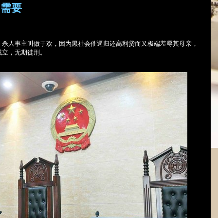
的需要
。杀人事主叫做于欢，因为黑社会催逼归还高利贷而又极端羞辱其母亲，
成立，
无期徒刑
。