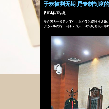
于欢被判无期 是专制制度
从正当防卫说起
最近因
为一起杀人案件，舆论又吵得沸沸扬扬
愤怒至极而挥刀刺杀了仇人。法院判他杀人罪