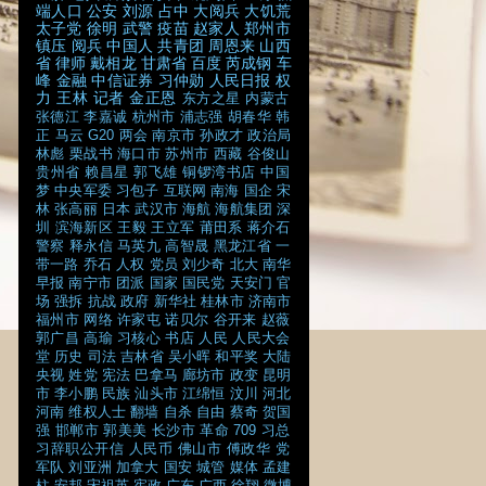
端人口
公安
刘源
占中
大阅兵
大饥荒
太子党
徐明
武警
疫苗
赵家人
郑州市
镇压
阅兵
中国人
共青团
周恩来
山西
省
律师
戴相龙
甘肃省
百度
芮成钢
车
峰
金融
中信证券
习仲勋
人民日报
权
力
王林
记者
金正恩
东方之星
内蒙古
张德江
李嘉诚
杭州市
浦志强
胡春华
韩
正
马云
G20
两会
南京市
孙政才
政治局
林彪
栗战书
海口市
苏州市
西藏
谷俊山
贵州省
赖昌星
郭飞雄
铜锣湾书店
中国
梦
中央军委
习包子
互联网
南海
国企
宋
林
张高丽
日本
武汉市
海航
海航集团
深
圳
滨海新区
王毅
王立军
莆田系
蒋介石
警察
释永信
马英九
高智晟
黑龙江省
一
带一路
乔石
人权
党员
刘少奇
北大
南华
早报
南宁市
团派
国家
国民党
天安门
官
场
强拆
抗战
政府
新华社
桂林市
济南市
福州市
网络
许家屯
诺贝尔
谷开来
赵薇
郭广昌
高瑜
习核心
书店
人民
人民大会
堂
历史
司法
吉林省
吴小晖
和平奖
大陆
央视
姓党
宪法
巴拿马
廊坊市
政变
昆明
市
李小鹏
民族
汕头市
江绵恒
汶川
河北
河南
维权人士
翻墙
自杀
自由
蔡奇
贺国
强
邯郸市
郭美美
长沙市
革命
709
习总
习辞职公开信
人民币
佛山市
傅政华
党
军队
刘亚洲
加拿大
国安
城管
媒体
孟建
柱
安邦
宋祖英
宪政
广东
广西
徐翔
微博