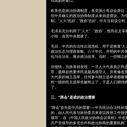
话闹剧的窗口。
欧美也是政治协调制度，各党派占有议会席位
但中共确立的政治协商制度从来就是摆设。为
制。“人大”也好，“政协”也好，中共当初设立时
毛泽东充分利用了“人大”、“政协”，然而在文
小组，连党中央都废了。
毛后，中共的合法性出现危机，邓于是恢复“人
政治生态与理政策略。八十年代，开明的中共
化与合法化，逐步政治改革。当时，一些独立
但很快，当政者就发现，一旦人大代表真正民
导，最终必然要求民选最高领导人，并将修改
大代表的独立选举，任何参与独立选举者都被
村一级的民主选举也被终止了，于是人们期待
了。
三、“两会”是谁的政治需要
“两会”首先是中共的需要──中共统治合法性
的，由人民代表与政协委员来审议政府工作报
领导”，在《中国人民政治协商会议章程》中也
共产党领导的多党合作和政治协商的重要机构”，