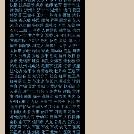
快播
抗美援朝
救市
教师
教育
普宁市
法
律
泡沫
泸州市
济宁市
湖州市
澳门
爱国
特朗普
王健林
王沪宁
珠海市
百姓
禁书
福建
秦永敏
移民
缅甸
罗宇
脱北者
艾未
未
言论自由
谷丽萍
黑社会
万里
东莞
中
石化
二胎
五毛党
人体器官
佛学院
信访
局
兰州市
共产主义
军委
冯小刚
刘淇
南
方都市报
卢昱宇
危机
反党
吴淦
周小川
周年
国家队
坦克人
垃圾厂
大学
大学生
太原市
奶粉
嫖娼
家族
屠呦呦
崩盘
川普
工人
张春贤
张越
张阳
彭明
抗日
政权
新
乡市
无锡市
旺角
暴跌
朱熔基
李长春
李
鸿忠
杭州
核电站
毛新宇
江苏
江青
沉船
法轮功
洛阳市
炎黄春秋
牡丹峰
王建平
王歧山
白宫
知识分子
社会
红军
红卫兵
红黄蓝
自焚
范冰冰
范长龙
蔡英文
计划
生育
诈骗
贯君
贵阳市
贾廷安
赵乐际
连
云港市
遂宁市
邢台市
陈光标
难民
雷洋
案
领袖
颠覆
骗子
高耀洁
黄兴国
黑客
IS
VPN
e租宝
万达
三亚市
三君子
下台
东
北
中产阶级
中华人民共和国
中国共产党
中国联通
临沂市
丽江市
习明泽
习近平
与他的情人们
于幼军
云浮市
人权律师
会议
俞可平
信阳市
八九
公务员
公民
六
四天网
军人
军区
军改
军权
农民工
冤案
冯正虎
出逃
刘霞
化工
北海市
医院
华国