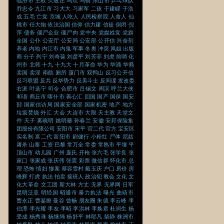
临汾市
主权
久敬庄
乌坎
乌镇
乐山市
乒乓球队
乔忠令
九江市
习大大
习家军
二孩
于建嵘
于浩
成
五毛
亡党
京城
人吃人
人民检察院
人食人
仙
桃市
任大炮
依法治国
信仰
信力建
信徒
倒闭
倪
萍
债务
僵尸企业
僵尸肉
党中央
党媒姓党
党旗
全国
公仆
公安厅
公安局
公安部
公开信
兴奋剂
养老
内地
内江市
内鬼
军事
冬奥
冲突
凤姐
出版
商
分子
列宁
刘奇葆
刘彦平
刘芳菲
刘虎
前哨
化
州市
北韩
十九
十九大
十月革命
华为
华涌
华裔
卖国
卖淫
南航
厕所
厦门市
双鸭山
反习公开信
反习联盟
反共
反华势力
反美斗士
反间谍
发改委
右派
叶选宁
司令
合肥市
吕锡文
周滨
呼兰大侠
和谐
商丘市
喀什市
善心汇
回国
国产
国保
国安
部
国家信访局
国家安全部
国家机密
地产
地方
垃圾焚烧
外汇
大会
大连市
大限
天主教
天堂文
件
天子
奚晓明
姚明珊
孙春兰
安徽
安邦保险集
团股份有限公司
安阳市
宋平
官二代
官方
宝安区
实名制
富二代
富阳市
尉健行
小粉红
尸体
尼姑
屠杀
山寨
工资
巴黎
常万全
常委
常熟市
平壤
平
顶山市
幼儿园
广州
庞氏
开枪
张六毛
张学良
张
家口
张家成
张庆伟
张震
彩票
微信群
怀化市
总
理
恐怖
情妇
惨案
慕容雪村
戴玉庆
户口
房价
房
峰辉
打虎
执法
拍卖
接班人
政治犯
教会
文化
文
化大革命
文工团
斯大林
方丈
无界
无界网
日军
昆明泛亚
明经国
昭通市
暴力执法
曝光
曲靖市
曹永正
曹鉴燎
曼谷
曾畅
朋友圈
朱德
李云峰
李
伯潭
李光耀
李友
李昭
李洪林
李焕君
杜润生
杨
受成
杨秀珠
杨继绳
杨舒平
林耶凡
柴静
株洲市