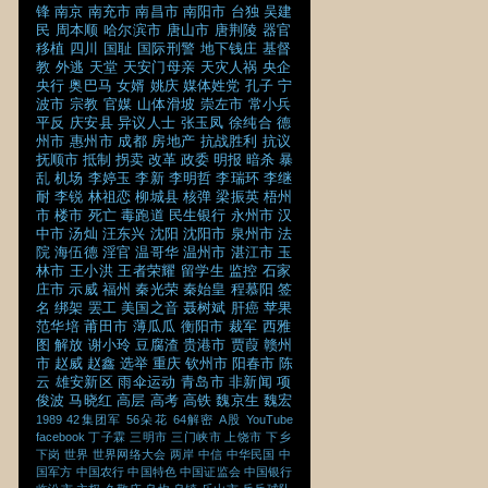
锋
南京
南充市
南昌市
南阳市
台独
吴建
民
周本顺
哈尔滨市
唐山市
唐荆陵
器官
移植
四川
国耻
国际刑警
地下钱庄
基督
教
外逃
天堂
天安门母亲
天灾人祸
央企
央行
奥巴马
女婿
姚庆
媒体姓党
孔子
宁
波市
宗教
官媒
山体滑坡
崇左市
常小兵
平反
庆安县
异议人士
张玉凤
徐纯合
德
州市
惠州市
成都
房地产
抗战胜利
抗议
抚顺市
抵制
拐卖
改革
政委
明报
暗杀
暴
乱
机场
李婷玉
李新
李明哲
李瑞环
李继
耐
李锐
林祖恋
柳城县
核弹
梁振英
梧州
市
楼市
死亡
毒跑道
民生银行
永州市
汉
中市
汤灿
汪东兴
沈阳
沈阳市
泉州市
法
院
海伍德
淫官
温哥华
温州市
湛江市
玉
林市
王小洪
王者荣耀
留学生
监控
石家
庄市
示威
福州
秦光荣
秦始皇
程慕阳
签
名
绑架
罢工
美国之音
聂树斌
肝癌
苹果
范华培
莆田市
薄瓜瓜
衡阳市
裁军
西雅
图
解放
谢小玲
豆腐渣
贵港市
贾葭
赣州
市
赵威
赵鑫
选举
重庆
钦州市
阳春市
陈
云
雄安新区
雨伞运动
青岛市
非新闻
项
俊波
马晓红
高层
高考
高铁
魏京生
魏宏
1989
42集团军
56朵花
64解密
A股
YouTube
facebook
丁子霖
三明市
三门峡市
上饶市
下乡
下岗
世界
世界网络大会
两岸
中信
中华民国
中
国军方
中国农行
中国特色
中国证监会
中国银行