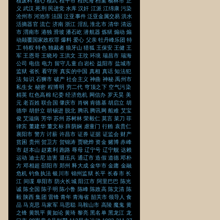
核废料
核心
核武
桂平市
桂民海
档案
榆林市
正
义
武汉
死刑
民进党
水库
汉奸
江派
江绵康
污染
沧州市
河池市
法国
泛亚事件
泛亚金属交易
洪水
活摘器官
流亡
济南
浙江
淫乱
淮北市
清华
清远
市
渭南市
港独
滑坡
潘石屹
潜航器
炼狱
煽动
煽
动颠覆国家政权罪
爆料
爱心
父亲
牡丹峰乐团
特
工
特权
特色
独裁者
狼牙山
猎狐
王保安
王健
王
军
王恩哥
王晓玲
王洪文
王玟
环境
瑞昌市
瑞海
公司
电信
电力
留守儿童
白岩松
益阳市
盐城市
监狱
省长
看守所
真实的中国
真相
真话
知法犯
法
知识
石狮市
破产
社会主义
神曲
神秘
禹州市
私生女
秘密
程博明
穷二代
穹顶之下
空气污染
精英
红色高棉
纪委
经济危机
网信办
罗天昊
美
元
老百姓
联合国
肇庆市
肖钢
肯德基
胡启立
胡
德华
胡舒立
胡锡进
脱北
腾讯
腾讯网
船难
艾宝
俊
艾滋病
芳华
苏州
苏树林
荣毅仁
莫言
菜刀
菲
律宾
董建华
董文标
薛荫娴
虐童门
行贿
袁贵仁
襄阳市
警方
讨薪
许昌市
证券
证据
证监会
财产
贫困
贵州
贺卫方
贺锦涛
贾晓烨
资金
赌博
赤峰
市
赵本山
赵素利
跑路
辱母
辽宁号
辽宁舰
达赖
运动
迪士尼
迫害
退伍兵
通辽市
造假
道德
邓朴
方
邓相超
邵阳市
郑州
释大成
金华市
金庸
金融
危机
钓鱼执法
银川市
锦州监狱
长平
长春市
长
江
间谍
阜阳市
防火长城
阳江市
阿里巴巴
陈光
诚
陈全国
陈子明
陈小鲁
陈峰
陈政高
陈文清
陈
毅
陕西
集团
雷锋
青年
青海省
韶关市
领导人
食
品
马克思
马家军
马思聪
马鞍山市
高陵
魔鬼
黄
之锋
黄凯平
黄如论
黄琦
黎亮
黑名单
黑龙江
龙