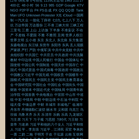
口市
08宪章
0号别墅
113民主运动
1983
211
27
400亿
48小时
56
9.13
985
GDP
Google
KTV
NGO
P2P平台
P4
PS合成
PX
QQ
QQ群
Tank
Man
UFO
Unknown Protester
X光
iCloud
一国两
制
一汽大众
一胎化
丁薛祥
七0九
七上八下
万人
抗
万达帝国
万达股份
三不准
三峡大坝
三峡工程
三里屯
三鹿
上山
上访族
下半身
不准妄议
不动
产
不差钱
不爱国
不雅
不雅照
丑闻
世界人权日
世界文明
丘小雄
东京
东北人
东北病
东方集团
东森电视台
东汪镇
东营市
东阳市
东风
丢人现眼
严家祺
严打
严防
中俄军演
中共中央党校
中共中
央组织部
中共国亡
中共官员
中共政府
中共洗脑
教材
中印边境
中国人民银行
中国会
中国体坛
中
国使馆
中国公民
中国制造
中国天价
中国存亡
中
国式
中国式普选
中国式病毒
中国政府
中国政法
中国教父习近平
中国无眠
中国权贵
中国楼市
中
国模式
中国民主
中国民主党
中国民主教育基金
会
中国研究院
中国社会
中国红会
中国街头
中国
财政
中国资本
中国近代史
中国钱局
中国青年政
治学院
中国首善
中央电视台
中宣部
中山市
中巡
组
中彩
中情局
中朝
中朝边境
中石油
中科院
中
端犬儒
中缅边界
中财
丰城市
丰城电厂
临湘市
丹东市
丹增德勒仁波切
丽水市
义和团
乌克兰
乌
坎镇
乌鲁木齐
乐天
乐清市
乐购
乐高
九龙坡区
习主席
习天下
习子规
习思想
习时代
习王朝
习
皇帝
习老弟
习近平和他的六个女人
习近平和情
人
习近平，李克强
习近平，江泽民
买官
争来的
一票
二奶
二炮
于明芳
于欢
于泓源
云南
互联网