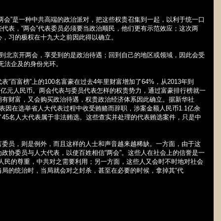
两会”是一种中共高端的政治派对，把这些权贵召集到一起，以利于统一口
代表，“两会”代表委员必须要当政治顺民，他们更有示范效应；这次两
心，习的极权在十九大之前因此得以确立。
：到北京开两会，享受到的是政治待遇；回到自己的地区或领域，因此会受
无法企及的身份光环。
表“百富榜”上的
100
名富豪在过去
4
年里财富增加了
64%
，从
2013
年到
万亿元人民币。两会代表与委员代表怎样的权贵势力，通过富豪排行榜就一
拥有财富，又会购买政治待遇，权贵政治经济体系因此确立。据新华社
表因在选举省人大代表过程中收受贿赂而辞职，涉案金额人民币
1.1
亿余
了
45
名人大代表属于非法贿选。这些查实并处理的代表贿选案件，只是中
言委员，则是例外，而且这样的人士和声音越来越稀缺。一方面，由于这
政协委员与人大代表，以使百姓相信“两会”。这些人在社会上的信誉是一
到人民的尊重，中共对之需要利用；另一方面，这些人又会时不时地对社会
当局的统治时，当局就会对之封杀，甚至在必要的时候，拿掉其“代