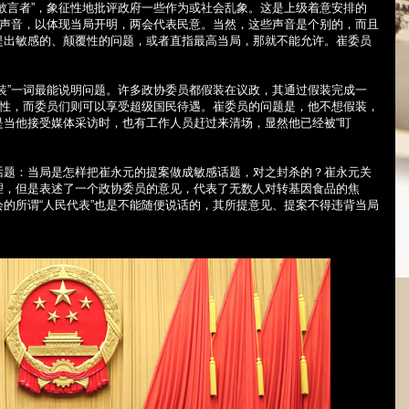
敢言者”，象征性地批评政府一些作为或社会乱象。这是上级着意安排的
的声音，以体现当局开明，两会代表民意。当然，这些声音是个别的，而且
提出敏感的、颠覆性的问题，或者直指最高当局，那就不能允许。崔委员
。
装”一词最能说明问题。许多政协委员都假装在议政，其通过假装完成一
法性，而委员们则可以享受超级国民待遇。崔委员的问题是，他不想假装，
是当他接受媒体采访时，也有工作人员赶过来清场，显然他已经被“盯
话题：当局是怎样把崔永元的提案做成敏感话题，对之封杀的？崔永元关
理，但是表述了一个政协委员的意见，代表了无数人对转基因食品的焦
的所谓“人民代表”也是不能随便说话的，其所提意见、提案不得违背当局