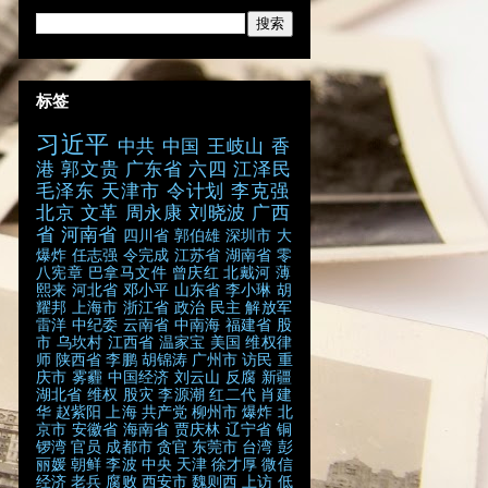
标签
习近平
中共
中国
王岐山
香
港
郭文贵
广东省
六四
江泽民
毛泽东
天津市
令计划
李克强
北京
文革
周永康
刘晓波
广西
省
河南省
四川省
郭伯雄
深圳市
大
爆炸
任志强
令完成
江苏省
湖南省
零
八宪章
巴拿马文件
曾庆红
北戴河
薄
熙来
河北省
邓小平
山东省
李小琳
胡
耀邦
上海市
浙江省
政治
民主
解放军
雷洋
中纪委
云南省
中南海
福建省
股
市
乌坎村
江西省
温家宝
美国
维权律
师
陕西省
李鹏
胡锦涛
广州市
访民
重
庆市
雾霾
中国经济
刘云山
反腐
新疆
湖北省
维权
股灾
李源潮
红二代
肖建
华
赵紫阳
上海
共产党
柳州市
爆炸
北
京市
安徽省
海南省
贾庆林
辽宁省
铜
锣湾
官员
成都市
贪官
东莞市
台湾
彭
丽媛
朝鲜
李波
中央
天津
徐才厚
微信
经济
老兵
腐败
西安市
魏则西
上访
低