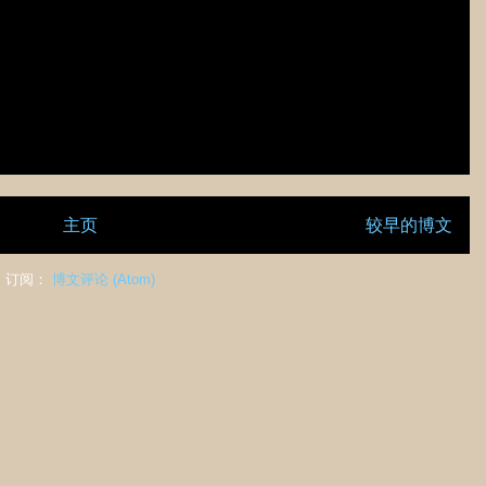
主页
较早的博文
订阅：
博文评论 (Atom)