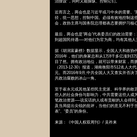
治摆设”，同时又能操纵、控制它们。
近而言之，两会也是习近平或习中央的需要。“
径，统一思想，控制中国。必须有效地控制这些
会，政协主席与国务院总理都表态要拥护习核
最后，两会也是“两会”代表委员们的政治需要
到超国民待遇──对他们为官为商，均有其他人
据《胡润富豪榜》数据显示，全国人大和政协代
2016
年，他们的身家总和从
1
万
8
千多亿涨到
3
目了然。拥有政治地位，就可以带来财富，而
（
2013-12-30
）报道，湖南衡阳市
512
名人大代
元。而
2016
年
9
月
,
中共全国人大又查实并否决
共政治腐败的冰山一角。
至于崔永元或其他某些民主党派、科学界的敢
些人的社会身份与影响力，中共需要这些人成为
笔政治资源──说实话的人或有贡献的人会得
及当局提出尖锐的批评，当他们的意见不利于
表”、“委员”的身份。
来源：《中国人权双周刊》
/
吴祚来