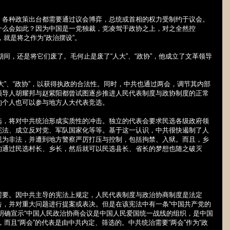
，各种政策出台都需要通过议会博弈，总统或首相的权力受制约于议会。
什么会如此？因为中国是一党独裁，党凌驾于政协之上，对之全然控
，就是将之作为“政治摆设”。
革期间，还是将它们废了。毛何止是废了“人大”、“政协”，他成立了文革领导
大”、“政协”，以获得执政的合法性。同时，中共也通过两会，调节其内部
领导人胡耀邦与赵紫阳都曾试图逐步推进人民代表制度与政协制度的正常
的个人也可以参与地方人大代表竞选。
选，将对中共统治形成实质性的冲击。独立的代表会要求民选各级政府领
宪法、成立反对党、军队国家化等等。基于这一认识，中共很快遏制了人
视为非法，并遭到地方警察严厉打压与控制，包括拘禁、入狱。而且，乡
的通过民选村长、乡长，然后就可以民选县长、省长的梦想也随之破灭
的需要。因中共主导的宪法上规定，人民代表制度与政治协商制度是法定
告，并对重大问题进行提案或表决。但是在该宪法中有一条“中国共产党的
明确宣示“中国人民政治协商会议是中国人民爱国统一战线的组织，是中国
而且“两会”的代表是由中共内定、筛选的。中共统治需要“两会”作为“政