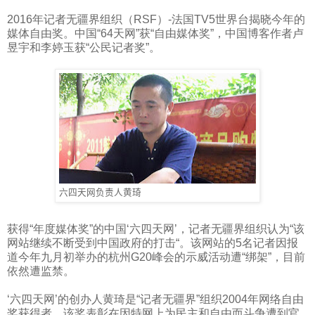
2016
年记者无疆界组织（
RSF
）
-
法国
TV5
世界台揭晓今年的
媒体自由奖。
中国“
64
天网”获“自由媒体奖”，中国博客作者卢
昱宇和李婷玉获“公民记者奖”。
六四天网负责人黄琦
获得“年度媒体奖”的中国‘六四天网’，记者无疆界组织认为“该
网站继续不断受到中国政府的打击“。该网站的
5
名记者因报
道今年九月初举办的杭州
G20
峰会的示威活动遭“绑架”，目前
依然遭监禁。
‘六四天网’的创办人黄琦是“记者无疆界”组织
2004
年网络自由
奖获得者。该奖表彰在因特网上为民主和自由而斗争遭到官