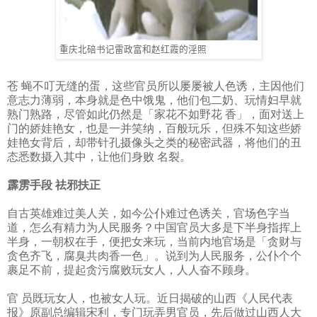
重庆北碚书记雷政富和赵红霞的淫照
苍 蝇不叮无缝的蛋，这些官员所以屡屡被人色诱，主因他们
意志力薄弱，本身就是色中饿鬼，他们包二奶、玩情妇早就
熟门熟路，尽管如此仍然是「家花不如野花 香」，面对送上
门的娇娃艳女，也是一并笑纳，百般玩乐，但殊不知这些娇
娃艳女背后，却带针孔摄像头之类的秘密武器，将他们的丑
态悉数摄入其中，让他们身败 名裂。
霹雳手段
祛邪扶正
自古英雄难过美人关，如今公仆难过色诱关，官场色字当
道，怎么有精力为人民服务？中国官员大多是下半身指挥上
半身，一朝权在手，便把女来玩，当前内地官场是「贪财与
贪色齐飞，腐臭共肉香一色」。说到为人民服务，公仆个个
裹足不前，提起贪污腐败玩女人，人人奋不顾身。
官 员既玩女人，也被女人玩。近日揭破的山西《人民代表
报》原副总编辑宋利，专门玩弄男官员，先后做过山西人大