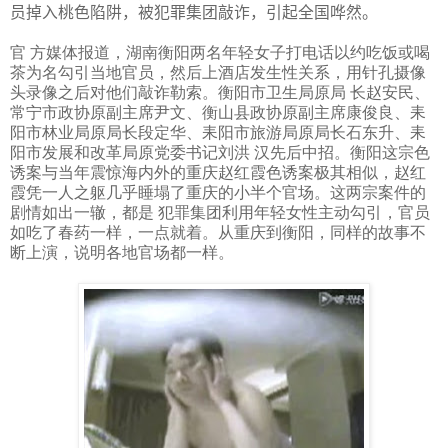
员掉入桃色陷阱，被犯罪集团敲诈，引起全国哗然。
官 方媒体报道，湖南衡阳两名年轻女子打电话以约吃饭或喝
茶为名勾引当地官员，然后上酒店发生性关系，用针孔摄像
头录像之后对他们敲诈勒索。衡阳市卫生局原局 长赵安民、
常宁市政协原副主席尹文、衡山县政协原副主席康俊良、耒
阳市林业局原局长段定华、耒阳市旅游局原局长石东升、耒
阳市发展和改革局原党委书记刘洪 汉先后中招。衡阳这宗色
诱案与当年震惊海内外的重庆赵红霞色诱案极其相似，赵红
霞凭一人之躯几乎睡塌了重庆的小半个官场。这两宗案件的
剧情如出一辙，都是 犯罪集团利用年轻女性主动勾引，官员
如吃了春药一样，一点就着。从重庆到衡阳，同样的故事不
断上演，说明各地官场都一样。