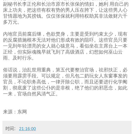
副秘书长李正伦和长治市原市长张保的情妇，她利 用自己的
床上功夫，把这些有权有势的男人压在胯下，让这些男人心
甘情愿地为其捞钱。仅仅张保就利用特权助其非法敛财六千
多万元。
内地官员前腐后继，色欲焚身，主要是受到约束太少，现有
的反腐措施根本无法对他们形成有效的阻吓。这些官员只要
一见到年轻漂亮的女人就心猿意马，看似坐在主席台上一本
正经，但实际魂魄早就飞到了高级酒店，幻想如何巫山云
雨、及时行乐。
俗话说，治乱世用重典，第五代要整治官场，祛邪扶正，必
须要用霹雳手段。可以规定，但凡包二奶玩女人东窗事发的
官员，不论职务高低，一律开除公职，而且还要进行化学阉
割，彻底废了这些公仆的是非根，绝了他们的邪恶念，如此
一来，官场自然风清气正。
来源：东网
时间：
21:16:00