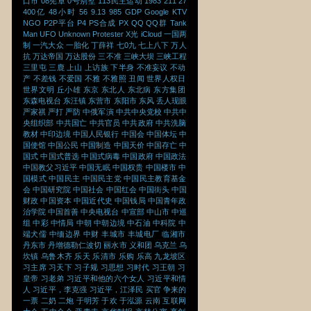
口市
08宪章
0号别墅
113民主运动
1983
211
27
400亿
48小时
56
9.13
985
GDP
Google
KTV
NGO
P2P平台
P4
PS合成
PX
QQ
QQ群
Tank
Man
UFO
Unknown Protester
X光
iCloud
一国两
制
一汽大众
一胎化
丁薛祥
七0九
七上八下
万人
抗
万达帝国
万达股份
三不准
三峡大坝
三峡工程
三里屯
三鹿
上山
上访族
下半身
不准妄议
不动
产
不差钱
不爱国
不雅
不雅照
丑闻
世界人权日
世界文明
丘小雄
东京
东北人
东北病
东方集团
东森电视台
东汪镇
东营市
东阳市
东风
丢人现眼
严家祺
严打
严防
中俄军演
中共中央党校
中共中
央组织部
中共国亡
中共官员
中共政府
中共洗脑
教材
中印边境
中国人民银行
中国会
中国体坛
中
国使馆
中国公民
中国制造
中国天价
中国存亡
中
国式
中国式普选
中国式病毒
中国政府
中国政法
中国教父习近平
中国无眠
中国权贵
中国楼市
中
国模式
中国民主
中国民主党
中国民主教育基金
会
中国研究院
中国社会
中国红会
中国街头
中国
财政
中国资本
中国近代史
中国钱局
中国青年政
治学院
中国首善
中央电视台
中宣部
中山市
中巡
组
中彩
中情局
中朝
中朝边境
中石油
中科院
中
端犬儒
中缅边界
中财
丰城市
丰城电厂
临湘市
丹东市
丹增德勒仁波切
丽水市
义和团
乌克兰
乌
坎镇
乌鲁木齐
乐天
乐清市
乐购
乐高
九龙坡区
习主席
习天下
习子规
习思想
习时代
习王朝
习
皇帝
习老弟
习近平和他的六个女人
习近平和情
人
习近平，李克强
习近平，江泽民
买官
争来的
一票
二奶
二炮
于明芳
于欢
于泓源
云南
互联网