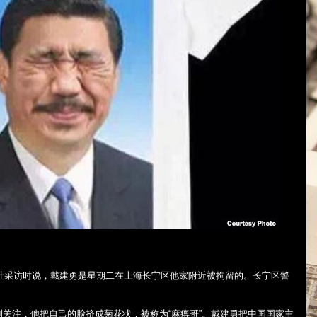
社采访时说，戴建勇是星期二在上海长宁区他家附近被拘留的。长宁区警
关注，他把自己的脸挤成菊花状，被称为“麻痹哥”。戴建勇把中国国家主