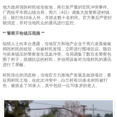
地方政府强拆村民祖坟收地，再引发严重的官民冲突事件。
广西桂平市西山镇当局，周六（
4
日）调集大批警察进村镇
压，除打伤
10
余人外，并抓走数十名村民。官方事后严密封
锁消息，并对当地民众的通讯进行监控。
** 警察开枪镇压视频 **
知情人士向本台透露，当地官方和地产企业于周六凌晨偷偷
捣毁村民的祖坟，但被村民发现，立即进行围堵抗议。随后
与前来镇压的警察发生流血冲突。当局调集了数百名警察包
围了村子，抓捕抗议的村民，并动用设备对当地村民的通讯
进行了屏蔽。
村民传出的消息称，当地官方力推地产发展及旅游项目，要
征用村民土地，在此次冲突中，白兰村有
10
多名村民被打
伤，被抓走了
30
多人，其中包括一位
70
多岁的老人。