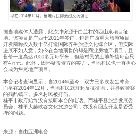
早在2014年12月，当地村民即激烈反抗强征
据当地媒体人透露，此次冲突源于白兰村的西山泉项目征
地。该项目是广西于
2011
年签订，也是广西重大旅游项目。
开发商称投入数十亿打造国际养生旅游文化综合区，但实际
进展不如人意，如今在当地预售的却是商业房地产项目，且
售价一度高达
7000
多元每平米，但给村民的土地补偿每亩只
有
4
万元。此外，因怀疑投资方的实力，当地村民也一直担心
会成为烂尾地产项目。
本台记者查询显示，自
2014
年至今，双方已多次发生冲突。
而早在
2014
年
12
月，当地村民就群起反抗征地，并导致警察
的残酷镇压。多名村民被打伤。
桂平市政府始终没有接听本台的电话。而桂平县旅游发展委
员会、桂平大藤峡谷文化旅游公司，亦没有回应开发是否受
挫的问题。
来源：自由亚洲电台