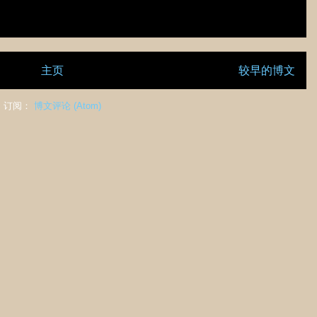
主页
较早的博文
订阅：
博文评论 (Atom)