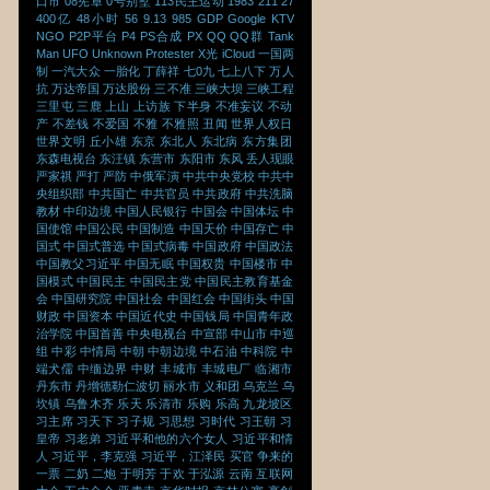
口市
08宪章
0号别墅
113民主运动
1983
211
27
400亿
48小时
56
9.13
985
GDP
Google
KTV
NGO
P2P平台
P4
PS合成
PX
QQ
QQ群
Tank
Man
UFO
Unknown Protester
X光
iCloud
一国两
制
一汽大众
一胎化
丁薛祥
七0九
七上八下
万人
抗
万达帝国
万达股份
三不准
三峡大坝
三峡工程
三里屯
三鹿
上山
上访族
下半身
不准妄议
不动
产
不差钱
不爱国
不雅
不雅照
丑闻
世界人权日
世界文明
丘小雄
东京
东北人
东北病
东方集团
东森电视台
东汪镇
东营市
东阳市
东风
丢人现眼
严家祺
严打
严防
中俄军演
中共中央党校
中共中
央组织部
中共国亡
中共官员
中共政府
中共洗脑
教材
中印边境
中国人民银行
中国会
中国体坛
中
国使馆
中国公民
中国制造
中国天价
中国存亡
中
国式
中国式普选
中国式病毒
中国政府
中国政法
中国教父习近平
中国无眠
中国权贵
中国楼市
中
国模式
中国民主
中国民主党
中国民主教育基金
会
中国研究院
中国社会
中国红会
中国街头
中国
财政
中国资本
中国近代史
中国钱局
中国青年政
治学院
中国首善
中央电视台
中宣部
中山市
中巡
组
中彩
中情局
中朝
中朝边境
中石油
中科院
中
端犬儒
中缅边界
中财
丰城市
丰城电厂
临湘市
丹东市
丹增德勒仁波切
丽水市
义和团
乌克兰
乌
坎镇
乌鲁木齐
乐天
乐清市
乐购
乐高
九龙坡区
习主席
习天下
习子规
习思想
习时代
习王朝
习
皇帝
习老弟
习近平和他的六个女人
习近平和情
人
习近平，李克强
习近平，江泽民
买官
争来的
一票
二奶
二炮
于明芳
于欢
于泓源
云南
互联网