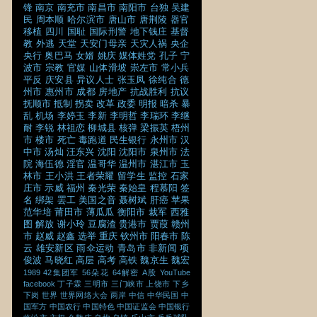
锋
南京
南充市
南昌市
南阳市
台独
吴建
民
周本顺
哈尔滨市
唐山市
唐荆陵
器官
移植
四川
国耻
国际刑警
地下钱庄
基督
教
外逃
天堂
天安门母亲
天灾人祸
央企
央行
奥巴马
女婿
姚庆
媒体姓党
孔子
宁
波市
宗教
官媒
山体滑坡
崇左市
常小兵
平反
庆安县
异议人士
张玉凤
徐纯合
德
州市
惠州市
成都
房地产
抗战胜利
抗议
抚顺市
抵制
拐卖
改革
政委
明报
暗杀
暴
乱
机场
李婷玉
李新
李明哲
李瑞环
李继
耐
李锐
林祖恋
柳城县
核弹
梁振英
梧州
市
楼市
死亡
毒跑道
民生银行
永州市
汉
中市
汤灿
汪东兴
沈阳
沈阳市
泉州市
法
院
海伍德
淫官
温哥华
温州市
湛江市
玉
林市
王小洪
王者荣耀
留学生
监控
石家
庄市
示威
福州
秦光荣
秦始皇
程慕阳
签
名
绑架
罢工
美国之音
聂树斌
肝癌
苹果
范华培
莆田市
薄瓜瓜
衡阳市
裁军
西雅
图
解放
谢小玲
豆腐渣
贵港市
贾葭
赣州
市
赵威
赵鑫
选举
重庆
钦州市
阳春市
陈
云
雄安新区
雨伞运动
青岛市
非新闻
项
俊波
马晓红
高层
高考
高铁
魏京生
魏宏
1989
42集团军
56朵花
64解密
A股
YouTube
facebook
丁子霖
三明市
三门峡市
上饶市
下乡
下岗
世界
世界网络大会
两岸
中信
中华民国
中
国军方
中国农行
中国特色
中国证监会
中国银行