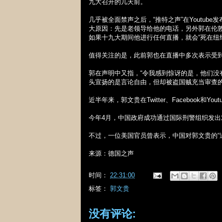
九大召开的几天前。
几乎被全面禁声之后，“推特之声”在
Youtube
发
大原因：先是老领导给他的电话，另外郭在伦
如果十九大期间他进行任何直播，就会“死在纽
值得关注的是，此前郭也在直播中多次表示受
郭在声明中又指，“令我感到惊讶的是，他们没
头宣扬的是言论自由，但却被盗国贼充当审查的
近半年来，郭文贵在
Twitter
、
Facebook
和
Yout
今年
4
月，中国政府成功通过国际刑警组织发出
不过，一位美国官员曾表示，中国对郭文贵的“
来源：德国之声
时间：
22:31:00
标签：
郭文贵
没有评论: