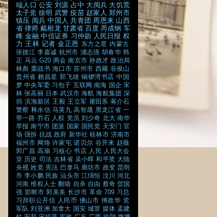
端人口
公安
刘源
占中
大阅兵
大饥荒
太子党
徐明
武警
疫苗
赵家人
郑州市
镇压
阅兵
中国人
共青团
周恩来
山西
省
律师
戴相龙
甘肃省
百度
芮成钢
车
峰
金融
中信证券
习仲勋
人民日报
权
力
王林
记者
金正恩
东方之星
内蒙古
张德江
李嘉诚
杭州市
浦志强
胡春华
韩
正
马云
G20
两会
南京市
孙政才
政治局
林彪
栗战书
海口市
苏州市
西藏
谷俊山
贵州省
赖昌星
郭飞雄
铜锣湾书店
中国
梦
中央军委
习包子
互联网
南海
国企
宋
林
张高丽
日本
武汉市
海航
海航集团
深
圳
滨海新区
王毅
王立军
莆田系
蒋介石
警察
释永信
马英九
高智晟
黑龙江省
一
带一路
乔石
人权
党员
刘少奇
北大
南华
早报
南宁市
团派
国家
国民党
天安门
官
场
强拆
抗战
政府
新华社
桂林市
济南市
福州市
网络
许家屯
诺贝尔
谷开来
赵薇
郭广昌
高瑜
习核心
书店
人民
人民大会
堂
历史
司法
吉林省
吴小晖
和平奖
大陆
央视
姓党
宪法
巴拿马
廊坊市
政变
昆明
市
李小鹏
民族
汕头市
江绵恒
汶川
河北
河南
维权人士
翻墙
自杀
自由
蔡奇
贺国
强
邯郸市
郭美美
长沙市
革命
709
习总
习辞职公开信
人民币
佛山市
傅政华
党
军队
刘亚洲
加拿大
国安
城管
媒体
孟建
柱
安邦
宋祖英
宪政
广东
广西
徐翔
微博