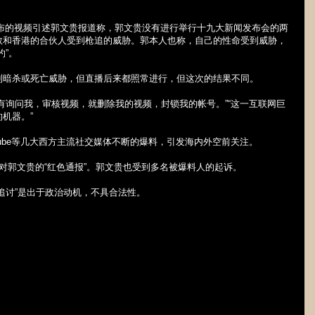
布的视频引述郭文贵报道称，郭文贵没有进行举行十九大新闻发布会的两
敦和香港的合伙人受到枪追的威胁。郭本人也称，自己的性命受到威胁，
约”。
到暗杀或死亡威胁，但直播后来都照常进行，但这次的结果不同。
有询问我，审核视频，就删除我的视频，封锁我的帐号。”“这一互联网巨
机器。”
ube
等几大西方主流社交媒体不断的爆料，引发海内外空前关注。
对郭文贵的“红色通报”。郭文贵也受到多名被爆料人的起诉。
追讨”是出于政治动机，不具合法性。