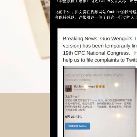
《华盛顿自由塔报》引述
Twitter
发言人称，出
此前不久，郭文贵在视频网站
Youtube
的帐号也
者保持缄默。该报引述一位了解这一行动的人