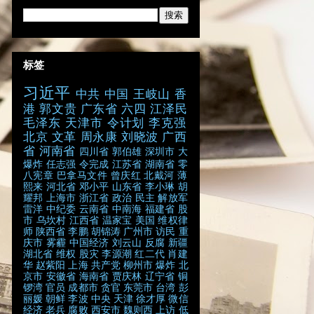
标签
习近平
中共
中国
王岐山
香
港
郭文贵
广东省
六四
江泽民
毛泽东
天津市
令计划
李克强
北京
文革
周永康
刘晓波
广西
省
河南省
四川省
郭伯雄
深圳市
大
爆炸
任志强
令完成
江苏省
湖南省
零
八宪章
巴拿马文件
曾庆红
北戴河
薄
熙来
河北省
邓小平
山东省
李小琳
胡
耀邦
上海市
浙江省
政治
民主
解放军
雷洋
中纪委
云南省
中南海
福建省
股
市
乌坎村
江西省
温家宝
美国
维权律
师
陕西省
李鹏
胡锦涛
广州市
访民
重
庆市
雾霾
中国经济
刘云山
反腐
新疆
湖北省
维权
股灾
李源潮
红二代
肖建
华
赵紫阳
上海
共产党
柳州市
爆炸
北
京市
安徽省
海南省
贾庆林
辽宁省
铜
锣湾
官员
成都市
贪官
东莞市
台湾
彭
丽媛
朝鲜
李波
中央
天津
徐才厚
微信
经济
老兵
腐败
西安市
魏则西
上访
低