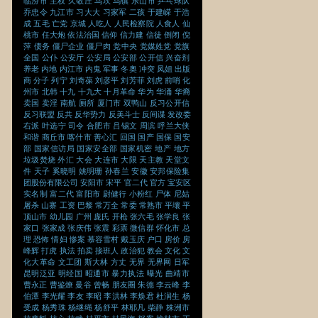
临汾市
主权
久敬庄
乌坎
乌镇
乐山市
乒乓球队
乔忠令
九江市
习大大
习家军
二孩
于建嵘
于浩
成
五毛
亡党
京城
人吃人
人民检察院
人食人
仙
桃市
任大炮
依法治国
信仰
信力建
信徒
倒闭
倪
萍
债务
僵尸企业
僵尸肉
党中央
党媒姓党
党旗
全国
公仆
公安厅
公安局
公安部
公开信
兴奋剂
养老
内地
内江市
内鬼
军事
冬奥
冲突
凤姐
出版
商
分子
列宁
刘奇葆
刘彦平
刘芳菲
刘虎
前哨
化
州市
北韩
十九
十九大
十月革命
华为
华涌
华裔
卖国
卖淫
南航
厕所
厦门市
双鸭山
反习公开信
反习联盟
反共
反华势力
反美斗士
反间谍
发改委
右派
叶选宁
司令
合肥市
吕锡文
周滨
呼兰大侠
和谐
商丘市
喀什市
善心汇
回国
国产
国保
国安
部
国家信访局
国家安全部
国家机密
地产
地方
垃圾焚烧
外汇
大会
大连市
大限
天主教
天堂文
件
天子
奚晓明
姚明珊
孙春兰
安徽
安邦保险集
团股份有限公司
安阳市
宋平
官二代
官方
宝安区
实名制
富二代
富阳市
尉健行
小粉红
尸体
尼姑
屠杀
山寨
工资
巴黎
常万全
常委
常熟市
平壤
平
顶山市
幼儿园
广州
庞氏
开枪
张六毛
张学良
张
家口
张家成
张庆伟
张震
彩票
微信群
怀化市
总
理
恐怖
情妇
惨案
慕容雪村
戴玉庆
户口
房价
房
峰辉
打虎
执法
拍卖
接班人
政治犯
教会
文化
文
化大革命
文工团
斯大林
方丈
无界
无界网
日军
昆明泛亚
明经国
昭通市
暴力执法
曝光
曲靖市
曹永正
曹鉴燎
曼谷
曾畅
朋友圈
朱德
李云峰
李
伯潭
李光耀
李友
李昭
李洪林
李焕君
杜润生
杨
受成
杨秀珠
杨继绳
杨舒平
林耶凡
柴静
株洲市