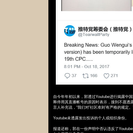
自今年年初以来，郭透过
Youtube
进行揭露中国
释停用其直播帐号的原因时表示，接到不愿透
言人补充说，“我们对
'
社区准则
'
有严格的规定。
Youtube
未透露发出投诉的个人或组织身份。
报道还称，郭在一份声明中否认违反了
Youtube