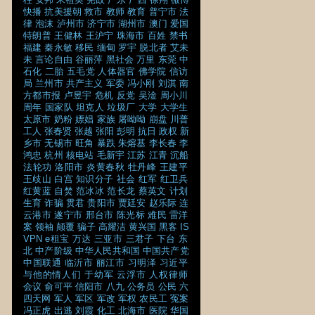
快播
抗美援朝
救市
教师
教育
普宁市
法
律
泡沫
泸州市
济宁市
湖州市
澳门
爱国
特朗普
王健林
王沪宁
珠海市
百姓
禁书
福建
秦永敏
移民
缅甸
罗宇
脱北者
艾未
未
言论自由
谷丽萍
黑社会
万里
东莞
中
石化
二胎
五毛党
人体器官
佛学院
信访
局
兰州市
共产主义
军委
冯小刚
刘淇
南
方都市报
卢昱宇
危机
反党
吴淦
周小川
周年
国家队
坦克人
垃圾厂
大学
大学生
太原市
奶粉
嫖娼
家族
屠呦呦
崩盘
川普
工人
张春贤
张越
张阳
彭明
抗日
政权
新
乡市
无锡市
旺角
暴跌
朱熔基
李长春
李
鸿忠
杭州
核电站
毛新宇
江苏
江青
沉船
法轮功
洛阳市
炎黄春秋
牡丹峰
王建平
王歧山
白宫
知识分子
社会
红军
红卫兵
红黄蓝
自焚
范冰冰
范长龙
蔡英文
计划
生育
诈骗
贯君
贵阳市
贾廷安
赵乐际
连
云港市
遂宁市
邢台市
陈光标
难民
雷洋
案
领袖
颠覆
骗子
高耀洁
黄兴国
黑客
IS
VPN
e租宝
万达
三亚市
三君子
下台
东
北
中产阶级
中华人民共和国
中国共产党
中国联通
临沂市
丽江市
习明泽
习近平
与他的情人们
于幼军
云浮市
人权律师
会议
俞可平
信阳市
八九
公务员
公民
六
四天网
军人
军区
军改
军权
农民工
冤案
冯正虎
出逃
刘霞
化工
北海市
医院
华国