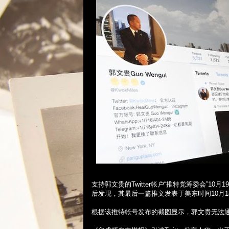
支持郭文贵的
Twitter
帐户“推特党筹委会”
10
月
19
后发现，其最后一篇推文发表于美东时间
10
月
1
根据该推特帐号发布的截图显示，郭文贵无法