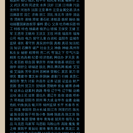
核废料
核心
核武
桂平市
桂民海
档案
榆林市
正
义
武汉
死刑
民进党
水库
汉奸
江派
江绵康
污染
沧州市
河池市
法国
泛亚事件
泛亚金属交易
洪水
活摘器官
流亡
济南
浙江
淫乱
淮北市
清华
清远
市
渭南市
港独
滑坡
潘石屹
潜航器
炼狱
煽动
煽
动颠覆国家政权罪
爆料
爱心
父亲
牡丹峰乐团
特
工
特权
特色
独裁者
狼牙山
猎狐
王保安
王健
王
军
王恩哥
王晓玲
王洪文
王玟
环境
瑞昌市
瑞海
公司
电信
电力
留守儿童
白岩松
益阳市
盐城市
监狱
省长
看守所
真实的中国
真相
真话
知法犯
法
知识
石狮市
破产
社会主义
神曲
神秘
禹州市
私生女
秘密
程博明
穷二代
穹顶之下
空气污染
精英
红色高棉
纪委
经济危机
网信办
罗天昊
美
元
老百姓
联合国
肇庆市
肖钢
肯德基
胡启立
胡
德华
胡舒立
胡锡进
脱北
腾讯
腾讯网
船难
艾宝
俊
艾滋病
芳华
苏州
苏树林
荣毅仁
莫言
菜刀
菲
律宾
董建华
董文标
薛荫娴
虐童门
行贿
袁贵仁
襄阳市
警方
讨薪
许昌市
证券
证据
证监会
财产
贫困
贵州
贺卫方
贺锦涛
贾晓烨
资金
赌博
赤峰
市
赵本山
赵素利
跑路
辱母
辽宁号
辽宁舰
达赖
运动
迪士尼
迫害
退伍兵
通辽市
造假
道德
邓朴
方
邓相超
邵阳市
郑州
释大成
金华市
金庸
金融
危机
钓鱼执法
银川市
锦州监狱
长平
长春市
长
江
间谍
阜阳市
防火长城
阳江市
阿里巴巴
陈光
诚
陈全国
陈子明
陈小鲁
陈峰
陈政高
陈文清
陈
毅
陕西
集团
雷锋
青年
青海省
韶关市
领导人
食
品
马克思
马家军
马思聪
马鞍山市
高陵
魔鬼
黄
之锋
黄凯平
黄如论
黄琦
黎亮
黑名单
黑龙江
龙