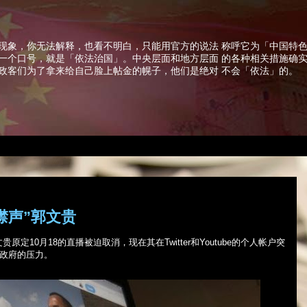
现象，你无法解释，也看不明白，只能用官方的说法 称呼它为「中国特
一个口号，就是「依法治国」。中央层面和地方层面 的各种相关措施确
政客们为了拿来给自己脸上帖金的幌子，他们是绝对 不会「依法」的。
噤声”郭文贵
文贵原定
10
月
18
的直播被迫取消，现在其在
Twitter
和
Youtube
的个人帐户突
京政府的压力。