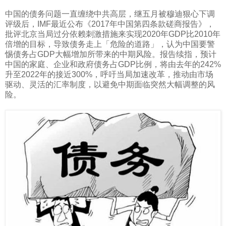
中国的债务问题一直缠绕中共高层，继五月被穆迪狠心下调
评级后，
IMF
最近公布《
2017
年中国第四条款磋商报告》，
批评北京当局过分依赖刺激措施来实现
2020
年
GDP
比
2010
年
倍增的目标，导致债务走上「危险的道路」，认为中国要警
惕债务占
GDP
大幅增加所带来的中期风险。报告续指，预计
中国的家庭、企业和政府债务占
GDP
比例，将由去年的
242%
升至
2022
年的接近
300%
，呼吁当局加速改革，推动由市场
驱动、灵活的汇率制度，以避免中期面临突然大幅调整的风
险。