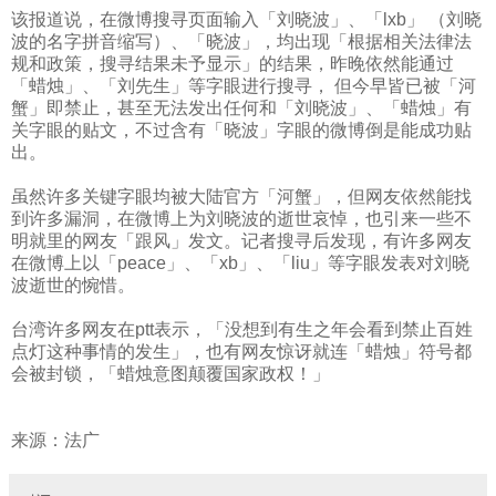
该报道说，在微博搜寻页面输入「刘晓波」、「
lxb
」 （刘晓
波的名字拼音缩写）、「晓波」，均出现「根据相关法律法
规和政策，搜寻结果未予显示」的结果，昨晚依然能通过
「蜡烛」、「刘先生」等字眼进行搜寻， 但今早皆已被「河
蟹」即禁止，甚至无法发出任何和「刘晓波」、「蜡烛」有
关字眼的贴文，不过含有「晓波」字眼的微博倒是能成功贴
出。
虽然许多关键字眼均被大陆官方「河蟹」，但网友依然能找
到许多漏洞，在微博上为刘晓波的逝世哀悼，也引来一些不
明就里的网友「跟风」发文。记者搜寻后发现，有许多网友
在微博上以「
peace
」、「
xb
」、「
liu
」等字眼发表对刘晓
波逝世的惋惜。
台湾许多网友在
ptt
表示，「没想到有生之年会看到禁止百姓
点灯这种事情的发生」，也有网友惊讶就连「蜡烛」符号都
会被封锁，「蜡烛意图颠覆国家政权！」
来源：法广