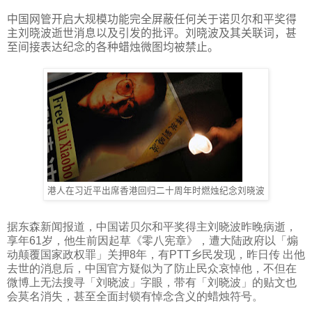
中国网管开启大规模功能完全屏蔽任何关于诺贝尔和平奖得
主刘晓波逝世消息以及引发的批评。刘晓波及其关联词，甚
至间接表达纪念的各种蜡烛微图均被禁止。
港人在习近平出席香港回归二十周年时燃烛纪念刘晓波
据东森新闻报道，中国诺贝尔和平奖得主刘晓波昨晚病逝，
享年
61
岁，他生前因起草《零八宪章》，遭大陆政府以「煽
动颠覆国家政权罪」关押
8
年，有
PTT
乡民发现，昨日传
出他
去世的消息后，中国官方疑似为了防止民众哀悼他，不但在
微博上无法搜寻「刘晓波」字眼，带有「刘晓波」的贴文也
会莫名消失，甚至全面封锁有悼念含义的蜡烛符号。