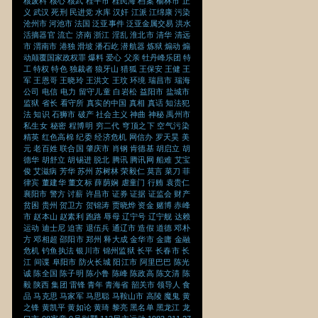
核废料
核心
核武
桂平市
桂民海
档案
榆林市
正
义
武汉
死刑
民进党
水库
汉奸
江派
江绵康
污染
沧州市
河池市
法国
泛亚事件
泛亚金属交易
洪水
活摘器官
流亡
济南
浙江
淫乱
淮北市
清华
清远
市
渭南市
港独
滑坡
潘石屹
潜航器
炼狱
煽动
煽
动颠覆国家政权罪
爆料
爱心
父亲
牡丹峰乐团
特
工
特权
特色
独裁者
狼牙山
猎狐
王保安
王健
王
军
王恩哥
王晓玲
王洪文
王玟
环境
瑞昌市
瑞海
公司
电信
电力
留守儿童
白岩松
益阳市
盐城市
监狱
省长
看守所
真实的中国
真相
真话
知法犯
法
知识
石狮市
破产
社会主义
神曲
神秘
禹州市
私生女
秘密
程博明
穷二代
穹顶之下
空气污染
精英
红色高棉
纪委
经济危机
网信办
罗天昊
美
元
老百姓
联合国
肇庆市
肖钢
肯德基
胡启立
胡
德华
胡舒立
胡锡进
脱北
腾讯
腾讯网
船难
艾宝
俊
艾滋病
芳华
苏州
苏树林
荣毅仁
莫言
菜刀
菲
律宾
董建华
董文标
薛荫娴
虐童门
行贿
袁贵仁
襄阳市
警方
讨薪
许昌市
证券
证据
证监会
财产
贫困
贵州
贺卫方
贺锦涛
贾晓烨
资金
赌博
赤峰
市
赵本山
赵素利
跑路
辱母
辽宁号
辽宁舰
达赖
运动
迪士尼
迫害
退伍兵
通辽市
造假
道德
邓朴
方
邓相超
邵阳市
郑州
释大成
金华市
金庸
金融
危机
钓鱼执法
银川市
锦州监狱
长平
长春市
长
江
间谍
阜阳市
防火长城
阳江市
阿里巴巴
陈光
诚
陈全国
陈子明
陈小鲁
陈峰
陈政高
陈文清
陈
毅
陕西
集团
雷锋
青年
青海省
韶关市
领导人
食
品
马克思
马家军
马思聪
马鞍山市
高陵
魔鬼
黄
之锋
黄凯平
黄如论
黄琦
黎亮
黑名单
黑龙江
龙