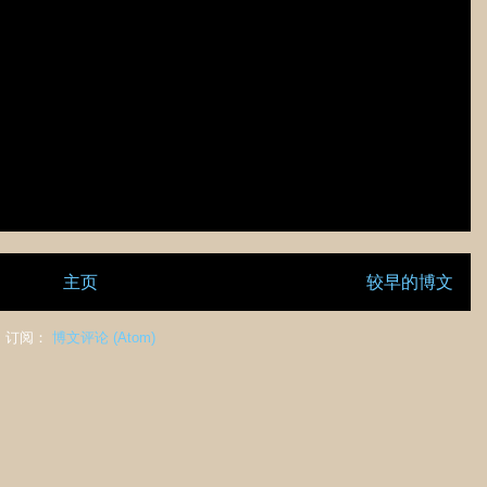
主页
较早的博文
订阅：
博文评论 (Atom)