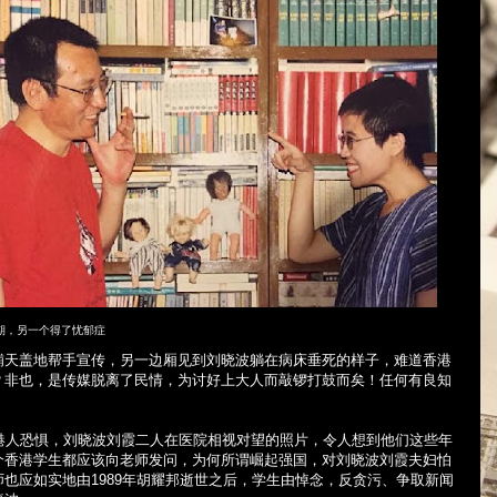
期，另一个得了忧郁症
铺天盖地帮手宣传，另一边厢见到刘晓波躺在病床垂死的样子，难道香港
？非也，是传媒脱离了民情，为讨好上大人而敲锣打鼓而矣！任何有良知
港人恐惧，刘晓波刘霞二人在医院相视对望的照片，令人想到他们这些年
个香港学生都应该向老师发问，为何所谓崛起强国，对刘晓波刘霞夫妇怕
师也应如实地由
1989
年胡耀邦逝世之后，学生由悼念，反贪污、争取新闻