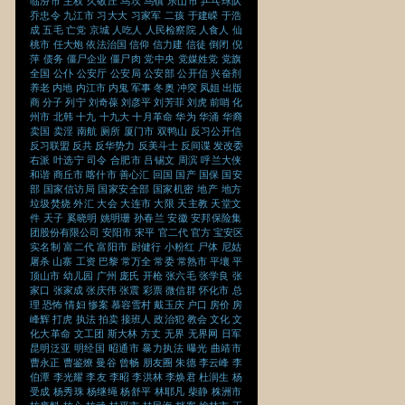
临汾市
主权
久敬庄
乌坎
乌镇
乐山市
乒乓球队
乔忠令
九江市
习大大
习家军
二孩
于建嵘
于浩
成
五毛
亡党
京城
人吃人
人民检察院
人食人
仙
桃市
任大炮
依法治国
信仰
信力建
信徒
倒闭
倪
萍
债务
僵尸企业
僵尸肉
党中央
党媒姓党
党旗
全国
公仆
公安厅
公安局
公安部
公开信
兴奋剂
养老
内地
内江市
内鬼
军事
冬奥
冲突
凤姐
出版
商
分子
列宁
刘奇葆
刘彦平
刘芳菲
刘虎
前哨
化
州市
北韩
十九
十九大
十月革命
华为
华涌
华裔
卖国
卖淫
南航
厕所
厦门市
双鸭山
反习公开信
反习联盟
反共
反华势力
反美斗士
反间谍
发改委
右派
叶选宁
司令
合肥市
吕锡文
周滨
呼兰大侠
和谐
商丘市
喀什市
善心汇
回国
国产
国保
国安
部
国家信访局
国家安全部
国家机密
地产
地方
垃圾焚烧
外汇
大会
大连市
大限
天主教
天堂文
件
天子
奚晓明
姚明珊
孙春兰
安徽
安邦保险集
团股份有限公司
安阳市
宋平
官二代
官方
宝安区
实名制
富二代
富阳市
尉健行
小粉红
尸体
尼姑
屠杀
山寨
工资
巴黎
常万全
常委
常熟市
平壤
平
顶山市
幼儿园
广州
庞氏
开枪
张六毛
张学良
张
家口
张家成
张庆伟
张震
彩票
微信群
怀化市
总
理
恐怖
情妇
惨案
慕容雪村
戴玉庆
户口
房价
房
峰辉
打虎
执法
拍卖
接班人
政治犯
教会
文化
文
化大革命
文工团
斯大林
方丈
无界
无界网
日军
昆明泛亚
明经国
昭通市
暴力执法
曝光
曲靖市
曹永正
曹鉴燎
曼谷
曾畅
朋友圈
朱德
李云峰
李
伯潭
李光耀
李友
李昭
李洪林
李焕君
杜润生
杨
受成
杨秀珠
杨继绳
杨舒平
林耶凡
柴静
株洲市