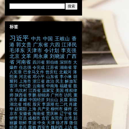
标签
习近平
中共
中国
王岐山
香
港
郭文贵
广东省
六四
江泽民
毛泽东
天津市
令计划
李克强
北京
文革
周永康
刘晓波
广西
省
河南省
四川省
郭伯雄
深圳市
大
爆炸
任志强
令完成
江苏省
湖南省
零
八宪章
巴拿马文件
曾庆红
北戴河
薄
熙来
河北省
邓小平
山东省
李小琳
胡
耀邦
上海市
浙江省
政治
民主
解放军
雷洋
中纪委
云南省
中南海
福建省
股
市
乌坎村
江西省
温家宝
美国
维权律
师
陕西省
李鹏
胡锦涛
广州市
访民
重
庆市
雾霾
中国经济
刘云山
反腐
新疆
湖北省
维权
股灾
李源潮
红二代
肖建
华
赵紫阳
上海
共产党
柳州市
爆炸
北
京市
安徽省
海南省
贾庆林
辽宁省
铜
锣湾
官员
成都市
贪官
东莞市
台湾
彭
丽媛
朝鲜
李波
中央
天津
徐才厚
微信
经济
老兵
腐败
西安市
魏则西
上访
低