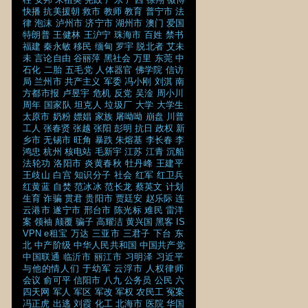
快播
抗美援朝
救市
教师
教育
普宁市
法
律
泡沫
泸州市
济宁市
湖州市
澳门
爱国
特朗普
王健林
王沪宁
珠海市
百姓
禁书
福建
秦永敏
移民
缅甸
罗宇
脱北者
艾未
未
言论自由
谷丽萍
黑社会
万里
东莞
中
石化
二胎
五毛党
人体器官
佛学院
信访
局
兰州市
共产主义
军委
冯小刚
刘淇
南
方都市报
卢昱宇
危机
反党
吴淦
周小川
周年
国家队
坦克人
垃圾厂
大学
大学生
太原市
奶粉
嫖娼
家族
屠呦呦
崩盘
川普
工人
张春贤
张越
张阳
彭明
抗日
政权
新
乡市
无锡市
旺角
暴跌
朱熔基
李长春
李
鸿忠
杭州
核电站
毛新宇
江苏
江青
沉船
法轮功
洛阳市
炎黄春秋
牡丹峰
王建平
王歧山
白宫
知识分子
社会
红军
红卫兵
红黄蓝
自焚
范冰冰
范长龙
蔡英文
计划
生育
诈骗
贯君
贵阳市
贾廷安
赵乐际
连
云港市
遂宁市
邢台市
陈光标
难民
雷洋
案
领袖
颠覆
骗子
高耀洁
黄兴国
黑客
IS
VPN
e租宝
万达
三亚市
三君子
下台
东
北
中产阶级
中华人民共和国
中国共产党
中国联通
临沂市
丽江市
习明泽
习近平
与他的情人们
于幼军
云浮市
人权律师
会议
俞可平
信阳市
八九
公务员
公民
六
四天网
军人
军区
军改
军权
农民工
冤案
冯正虎
出逃
刘霞
化工
北海市
医院
华国