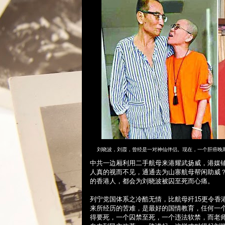
刘晓波，刘霞，曾经是一对神仙伴侣。现在，一个肝癌晚
中共一边厢利用二手航母来港耀武扬威，港媒
人真的视而不见，通通去为山寨航母帮闲助威
的香港人，都会为刘晓波被囚至死而心痛。
列宁党国体系之冷酷无情，比航母歼
15
更令香
来所经历的苦难，是最好的国情教育，任何一
得要死，一个囚禁至死，一个违法软禁，而老