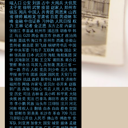
端人口
公安
刘源
占中
大阅兵
大饥荒
太子党
徐明
武警
疫苗
赵家人
郑州市
镇压
阅兵
中国人
共青团
周恩来
山西
省
律师
戴相龙
甘肃省
百度
芮成钢
车
峰
金融
中信证券
习仲勋
人民日报
权
力
王林
记者
金正恩
东方之星
内蒙古
张德江
李嘉诚
杭州市
浦志强
胡春华
韩
正
马云
G20
两会
南京市
孙政才
政治局
林彪
栗战书
海口市
苏州市
西藏
谷俊山
贵州省
赖昌星
郭飞雄
铜锣湾书店
中国
梦
中央军委
习包子
互联网
南海
国企
宋
林
张高丽
日本
武汉市
海航
海航集团
深
圳
滨海新区
王毅
王立军
莆田系
蒋介石
警察
释永信
马英九
高智晟
黑龙江省
一
带一路
乔石
人权
党员
刘少奇
北大
南华
早报
南宁市
团派
国家
国民党
天安门
官
场
强拆
抗战
政府
新华社
桂林市
济南市
福州市
网络
许家屯
诺贝尔
谷开来
赵薇
郭广昌
高瑜
习核心
书店
人民
人民大会
堂
历史
司法
吉林省
吴小晖
和平奖
大陆
央视
姓党
宪法
巴拿马
廊坊市
政变
昆明
市
李小鹏
民族
汕头市
江绵恒
汶川
河北
河南
维权人士
翻墙
自杀
自由
蔡奇
贺国
强
邯郸市
郭美美
长沙市
革命
709
习总
习辞职公开信
人民币
佛山市
傅政华
党
军队
刘亚洲
加拿大
国安
城管
媒体
孟建
柱
安邦
宋祖英
宪政
广东
广西
徐翔
微博