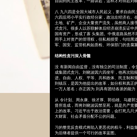
自由到民主改革，一路讲起，这样才对得起刘
八 九六四是全国大城市人民起义，要求自由
六四后邓小平实行政经分家，政治左经济右。
土地、矿产、企业大量资产流失，虽然商人接
式贪污。很多人以苏联解体后经济崩溃反证中
国有资产，形成了寡 头集团。中俄道路虽然
用手上对资产的管理权，但私相授受，勾结黑
军、国安、监管机构如质检、环保部门的贪腐
结构性贪污深入骨髓
没 有新闻自由监督，没有独立的司法制度，
成集团式贪污。刘晓波因六四坐牢，他再次陷
进。自由、人权、平等、共和政体、民主制和
到镇压，是因为他提出的改革，如分权和真正
一万人签名；亦正因为 刘具有团结各派的能力
从 令计划、周永康、徐才厚、郭伯雄、马建
督所造成，而将刘晓波囚禁至死，就是共产党
上的改革。习近平出于政治需要，会打死几只
大财富、社会矛盾分配不公的问题。
习的整党反贪模式将陷入更恶劣的权斗，利益
为后继者提供一个可行的改革蓝图。