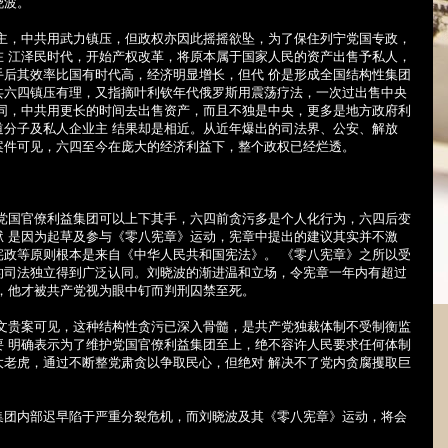
晓波。
民主，中共用武力镇压，但政权亦因此摇摇欲坠，为了保住列宁党国专政，
在 江泽民时代，开始产权改革，将原本属于国家人民的资产出售予私人，
手后其效率比国有时代高，经济明显增长，但代 价是形成全国结构性集团
共六四镇压有理，又指摘叶利钦年代俄罗斯用震荡疗法，一次过出售中央
不同，中共用更长的时间去出售资产，而且不独是中央，更多是地方政府利
道分子及私人企业主 结果却是相近。从近年爆出的司法界、公安、解放
案件可见，六四至今在庞大的经济利益下，整个政权已经烂透。
令党国官僚利益集团可以上下其手，六四前贪污多是个人化行为，六四后变
狱 是因为起草及参与《零八宪章》运动，宪章中提出的建议其实并不激
宪政等原则根本是来自《中华人民共和国宪法》。 《零八宪章》之所以受
的司法独立得到广泛认同。刘晓波的渐进温和立场，令宪章一年内有超过
，他才被共产党视为眼中钉而判刑囚禁至死。
郭文贵案可见，这种结构性贪污已深入骨髓，是共产党独裁体制不受制衡监
要 明确表示为了维护党国官僚利益集团至上，绝不容许人民要求任何体制
大老虎，通过不断整党肃贪以争取民心，但绝对 解决不了党内贪腐攫取巨
集团内部迟早陷于严重分裂危机，而刘晓波及其《零八宪章》运动，将会