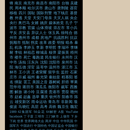
锋
南京
南充市
南昌市
南阳市
台独
吴建
民
周本顺
哈尔滨市
唐山市
唐荆陵
器官
移植
四川
国耻
国际刑警
地下钱庄
基督
教
外逃
天堂
天安门母亲
天灾人祸
央企
央行
奥巴马
女婿
姚庆
媒体姓党
孔子
宁
波市
宗教
官媒
山体滑坡
崇左市
常小兵
平反
庆安县
异议人士
张玉凤
徐纯合
德
州市
惠州市
成都
房地产
抗战胜利
抗议
抚顺市
抵制
拐卖
改革
政委
明报
暗杀
暴
乱
机场
李婷玉
李新
李明哲
李瑞环
李继
耐
李锐
林祖恋
柳城县
核弹
梁振英
梧州
市
楼市
死亡
毒跑道
民生银行
永州市
汉
中市
汤灿
汪东兴
沈阳
沈阳市
泉州市
法
院
海伍德
淫官
温哥华
温州市
湛江市
玉
林市
王小洪
王者荣耀
留学生
监控
石家
庄市
示威
福州
秦光荣
秦始皇
程慕阳
签
名
绑架
罢工
美国之音
聂树斌
肝癌
苹果
范华培
莆田市
薄瓜瓜
衡阳市
裁军
西雅
图
解放
谢小玲
豆腐渣
贵港市
贾葭
赣州
市
赵威
赵鑫
选举
重庆
钦州市
阳春市
陈
云
雄安新区
雨伞运动
青岛市
非新闻
项
俊波
马晓红
高层
高考
高铁
魏京生
魏宏
1989
42集团军
56朵花
64解密
A股
YouTube
facebook
丁子霖
三明市
三门峡市
上饶市
下乡
下岗
世界
世界网络大会
两岸
中信
中华民国
中
国军方
中国农行
中国特色
中国证监会
中国银行