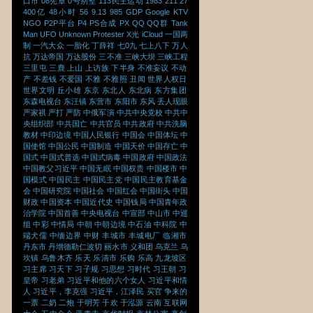
口市
08宪章
0号别墅
113民主运动
1983
211
27
400亿
48小时
56
9.13
985
GDP
Google
KTV
NGO
P2P平台
P4
PS合成
PX
QQ
QQ群
Tank
Man
UFO
Unknown Protester
X光
iCloud
一国两
制
一汽大众
一胎化
丁薛祥
七0九
七上八下
万人
抗
万达帝国
万达股份
三不准
三峡大坝
三峡工程
三里屯
三鹿
上山
上访族
下半身
不准妄议
不动
产
不差钱
不爱国
不雅
不雅照
丑闻
世界人权日
世界文明
丘小雄
东京
东北人
东北病
东方集团
东森电视台
东汪镇
东营市
东阳市
东风
丢人现眼
严家祺
严打
严防
中俄军演
中共中央党校
中共中
央组织部
中共国亡
中共官员
中共政府
中共洗脑
教材
中印边境
中国人民银行
中国会
中国体坛
中
国使馆
中国公民
中国制造
中国天价
中国存亡
中
国式
中国式普选
中国式病毒
中国政府
中国政法
中国教父习近平
中国无眠
中国权贵
中国楼市
中
国模式
中国民主
中国民主党
中国民主教育基金
会
中国研究院
中国社会
中国红会
中国街头
中国
财政
中国资本
中国近代史
中国钱局
中国青年政
治学院
中国首善
中央电视台
中宣部
中山市
中巡
组
中彩
中情局
中朝
中朝边境
中石油
中科院
中
端犬儒
中缅边界
中财
丰城市
丰城电厂
临湘市
丹东市
丹增德勒仁波切
丽水市
义和团
乌克兰
乌
坎镇
乌鲁木齐
乐天
乐清市
乐购
乐高
九龙坡区
习主席
习天下
习子规
习思想
习时代
习王朝
习
皇帝
习老弟
习近平和他的六个女人
习近平和情
人
习近平，李克强
习近平，江泽民
买官
争来的
一票
二奶
二炮
于明芳
于欢
于泓源
云南
互联网