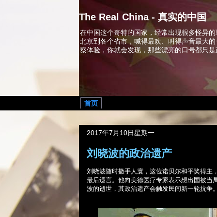
The Real China - 真实的中国
在中国这个奇特的国家，经常出现很多怪异的
北京到各个省市，喊得最欢、叫得声音最大的
察体验，你就会发现，那些漂亮的口号都只是
首页
2017年7月10日星期一
刘晓波的政治遗产
刘
晓波随时撒手人寰，这位诺贝尔和平奖得主
最后遗言。他向美德医疗专家表示想出国被当
波的逝世，其政治遗产会触发民间新一轮抗争