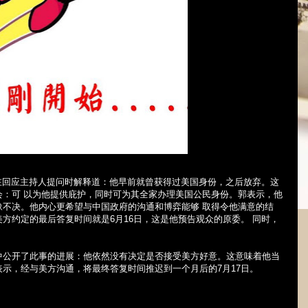
在回应主持人提问时解释道：他早前就曾获得过美国身份，之后放弃。这
会：可 以为他提供庇护，同时可为其全家办理美国公民身份。郭表示，他
豫不决。他内心更希望与中国政府的沟通和博弈能够 取得令他满意的结
美方约定的最后答复时间就是
6
月
16
日，这是他预告观众的原委。
同时，
。
中公开了此事的进展：他依然没有决定是否接受美方好意。这意味着他当
表示，经与美方沟通，将最终答复时间推迟到一个月后的
7
月
17
日。