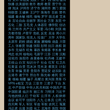
快播
抗美援朝
救市
教师
教育
普宁市
法
律
泡沫
泸州市
济宁市
湖州市
澳门
爱国
特朗普
王健林
王沪宁
珠海市
百姓
禁书
福建
秦永敏
移民
缅甸
罗宇
脱北者
艾未
未
言论自由
谷丽萍
黑社会
万里
东莞
中
石化
二胎
五毛党
人体器官
佛学院
信访
局
兰州市
共产主义
军委
冯小刚
刘淇
南
方都市报
卢昱宇
危机
反党
吴淦
周小川
周年
国家队
坦克人
垃圾厂
大学
大学生
太原市
奶粉
嫖娼
家族
屠呦呦
崩盘
川普
工人
张春贤
张越
张阳
彭明
抗日
政权
新
乡市
无锡市
旺角
暴跌
朱熔基
李长春
李
鸿忠
杭州
核电站
毛新宇
江苏
江青
沉船
法轮功
洛阳市
炎黄春秋
牡丹峰
王建平
王歧山
白宫
知识分子
社会
红军
红卫兵
红黄蓝
自焚
范冰冰
范长龙
蔡英文
计划
生育
诈骗
贯君
贵阳市
贾廷安
赵乐际
连
云港市
遂宁市
邢台市
陈光标
难民
雷洋
案
领袖
颠覆
骗子
高耀洁
黄兴国
黑客
IS
VPN
e租宝
万达
三亚市
三君子
下台
东
北
中产阶级
中华人民共和国
中国共产党
中国联通
临沂市
丽江市
习明泽
习近平
与他的情人们
于幼军
云浮市
人权律师
会议
俞可平
信阳市
八九
公务员
公民
六
四天网
军人
军区
军改
军权
农民工
冤案
冯正虎
出逃
刘霞
化工
北海市
医院
华国