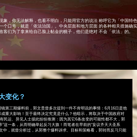
现象，你无法解释，也看不明白，只能用官方的说法 称呼它为「中国特
一个口号，就是「依法治国」。中央层面和地方层面 的各种相关措施确
政客们为了拿来给自己脸上帖金的幌子，他们是绝对 不会「依法」的。
大变化？
明镜第三期爆料前，郭文贵曾多次提到一件不肯明说的事情：
6
月
16
日是他
形成重大影响！至于最终决定究竟是什么？他暗示，将取决于中国政府对
！有民运、异见人士据此纷纷推测：因为其它
6
条改变的可能性都不大，郭
帝”这一条，从而明确举起反习大旗！而笔者在早前的“妄议齐天大圣系
一文中，就曾分析过，从郭整个爆料诉求、目标和策略看，郭转而反习只能