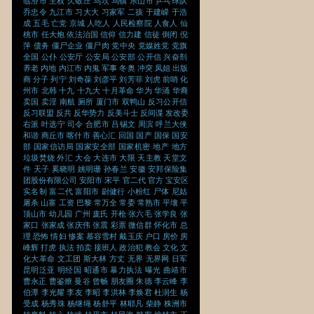
临汾市
主权
久敬庄
乌坎
乌镇
乐山市
乒乓球队
乔忠令
九江市
习大大
习家军
二孩
于建嵘
于浩
成
五毛
亡党
京城
人吃人
人民检察院
人食人
仙
桃市
任大炮
依法治国
信仰
信力建
信徒
倒闭
倪
萍
债务
僵尸企业
僵尸肉
党中央
党媒姓党
党旗
全国
公仆
公安厅
公安局
公安部
公开信
兴奋剂
养老
内地
内江市
内鬼
军事
冬奥
冲突
凤姐
出版
商
分子
列宁
刘奇葆
刘彦平
刘芳菲
刘虎
前哨
化
州市
北韩
十九
十九大
十月革命
华为
华涌
华裔
卖国
卖淫
南航
厕所
厦门市
双鸭山
反习公开信
反习联盟
反共
反华势力
反美斗士
反间谍
发改委
右派
叶选宁
司令
合肥市
吕锡文
周滨
呼兰大侠
和谐
商丘市
喀什市
善心汇
回国
国产
国保
国安
部
国家信访局
国家安全部
国家机密
地产
地方
垃圾焚烧
外汇
大会
大连市
大限
天主教
天堂文
件
天子
奚晓明
姚明珊
孙春兰
安徽
安邦保险集
团股份有限公司
安阳市
宋平
官二代
官方
宝安区
实名制
富二代
富阳市
尉健行
小粉红
尸体
尼姑
屠杀
山寨
工资
巴黎
常万全
常委
常熟市
平壤
平
顶山市
幼儿园
广州
庞氏
开枪
张六毛
张学良
张
家口
张家成
张庆伟
张震
彩票
微信群
怀化市
总
理
恐怖
情妇
惨案
慕容雪村
戴玉庆
户口
房价
房
峰辉
打虎
执法
拍卖
接班人
政治犯
教会
文化
文
化大革命
文工团
斯大林
方丈
无界
无界网
日军
昆明泛亚
明经国
昭通市
暴力执法
曝光
曲靖市
曹永正
曹鉴燎
曼谷
曾畅
朋友圈
朱德
李云峰
李
伯潭
李光耀
李友
李昭
李洪林
李焕君
杜润生
杨
受成
杨秀珠
杨继绳
杨舒平
林耶凡
柴静
株洲市