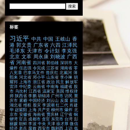
标签
习近平
中共
中国
王岐山
香
港
郭文贵
广东省
六四
江泽民
毛泽东
天津市
令计划
李克强
北京
文革
周永康
刘晓波
广西
省
河南省
四川省
郭伯雄
深圳市
大
爆炸
任志强
令完成
江苏省
湖南省
零
八宪章
巴拿马文件
曾庆红
北戴河
薄
熙来
河北省
邓小平
山东省
李小琳
胡
耀邦
上海市
浙江省
政治
民主
解放军
雷洋
中纪委
云南省
中南海
福建省
股
市
乌坎村
江西省
温家宝
美国
维权律
师
陕西省
李鹏
胡锦涛
广州市
访民
重
庆市
雾霾
中国经济
刘云山
反腐
新疆
湖北省
维权
股灾
李源潮
红二代
肖建
华
赵紫阳
上海
共产党
柳州市
爆炸
北
京市
安徽省
海南省
贾庆林
辽宁省
铜
锣湾
官员
成都市
贪官
东莞市
台湾
彭
丽媛
朝鲜
李波
中央
天津
徐才厚
微信
经济
老兵
腐败
西安市
魏则西
上访
低