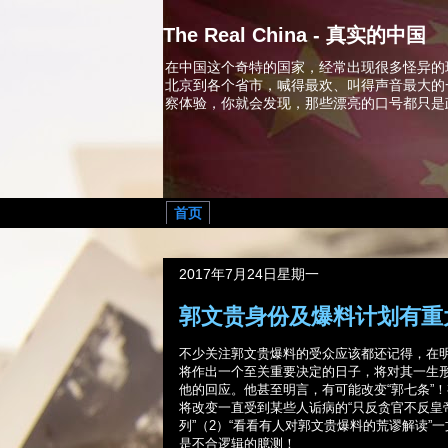
The Real China - 真实的中国
在中国这个奇特的国家，经常出现很多怪异的
北京到各个省市，喊得最欢、叫得声音最大的
察体验，你就会发现，那些漂亮的口号都只是
首页
2017年7月24日星期一
郭文贵身份及爆料计划有重
不少关注郭文贵爆料的受众应该都还记得，在
将作出一个至关重要决定的日子，将对其一生
他的回应。他甚至明言，有可能改变“郭七条”
将改变一直受到某些人诟病的“只反贪官不反皇
列”（
2
）“看看有人对郭文贵爆料的荒谬解读”
是不合逻辑的臆测！