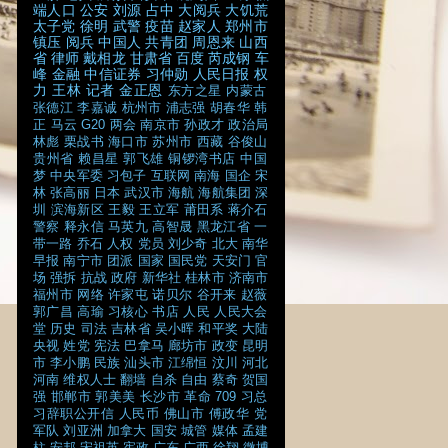
端人口
公安
刘源
占中
大阅兵
大饥荒
太子党
徐明
武警
疫苗
赵家人
郑州市
镇压
阅兵
中国人
共青团
周恩来
山西
省
律师
戴相龙
甘肃省
百度
芮成钢
车
峰
金融
中信证券
习仲勋
人民日报
权
力
王林
记者
金正恩
东方之星
内蒙古
张德江
李嘉诚
杭州市
浦志强
胡春华
韩
正
马云
G20
两会
南京市
孙政才
政治局
林彪
栗战书
海口市
苏州市
西藏
谷俊山
贵州省
赖昌星
郭飞雄
铜锣湾书店
中国
梦
中央军委
习包子
互联网
南海
国企
宋
林
张高丽
日本
武汉市
海航
海航集团
深
圳
滨海新区
王毅
王立军
莆田系
蒋介石
警察
释永信
马英九
高智晟
黑龙江省
一
带一路
乔石
人权
党员
刘少奇
北大
南华
早报
南宁市
团派
国家
国民党
天安门
官
场
强拆
抗战
政府
新华社
桂林市
济南市
福州市
网络
许家屯
诺贝尔
谷开来
赵薇
郭广昌
高瑜
习核心
书店
人民
人民大会
堂
历史
司法
吉林省
吴小晖
和平奖
大陆
央视
姓党
宪法
巴拿马
廊坊市
政变
昆明
市
李小鹏
民族
汕头市
江绵恒
汶川
河北
河南
维权人士
翻墙
自杀
自由
蔡奇
贺国
强
邯郸市
郭美美
长沙市
革命
709
习总
习辞职公开信
人民币
佛山市
傅政华
党
军队
刘亚洲
加拿大
国安
城管
媒体
孟建
柱
安邦
宋祖英
宪政
广东
广西
徐翔
微博