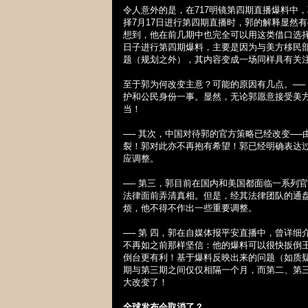
令人意外的是，在
717
明镜第四期直播爆料中，
择
7
月
17
日进行第四期直播时，郭的解释显然有
想到，他在前几期中也完全可以用这类借口选
日子进行第四期爆料，主要是因为与美方移民
题（规划之外），其内容变成一场同样具有关
至于郭为何改变主意？可能的原因有几点。
──
护和公民身份一事。显然，无论郭愿意接受美
当！
──
其次，中国对待郭的官方策略已经改变──
裂！郭对此亦不再抱有希望！郭已经明确表达
应调整。
──
第三，郭目前在国内和美国都面临一系列官
法律面前弄清真相。但是，经其法律团队的通
烦，他不得不作出一些重要调整。
──
第 四，郭在自媒体报平安直播中，曾详细
不再如之前那样坚信：他的爆料可以很快扳倒王
倒台更有利！基于爆料反映出来的问题（如质
期与第三期之间仅仅相隔一个月，而第二、第
大改变了！
全球发布会取消了？