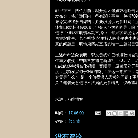
郭早在三、四个月前，就开始大张旗鼓地昭告
发布会！将广邀国内一些有影响事件（包括
709
弟令完成将参与爆料，并要求提供更多时间！
体和自媒体报名参加！但令人不解的的是，除
进行！但郭在明镜本期直播中，却只字未提这场
再提起此事。甚至明镜 的主持人陈小平先生
意的问题是，明镜第四期直播的唯一主题就是证
上述种种迹象表明，郭文贵或许已考虑取消全
生重大改变！中国官方通过新华社、
CCTV
、 
出处的多种污名化视频、音频等，显然无异于
度，形势发展似乎对郭有利！在这一背景下，笔
究竟是什么？ 是一个值得深入思考的问题！
关？笔者无意进行不严肃的更多猜测。仅希望郭
来源：万维博客
时间：
17:06:00
标签：
郭文贵
没有评论: