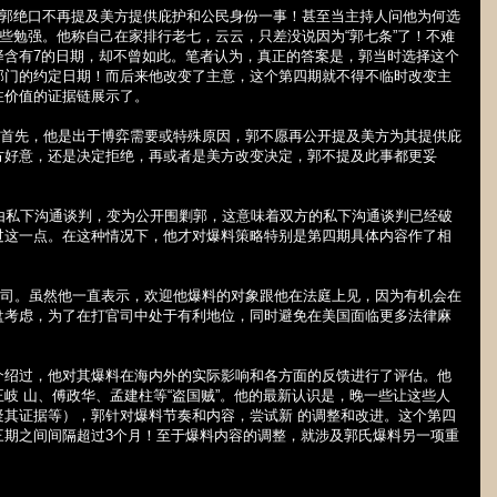
郭绝口不再提及美方提供庇护和公民身份一事！甚至当主持人问他为何选
些勉强。他称自己在家排行老七，云云，只差没说因为“郭七条”了！不难
择含有
7
的日期，却不曾如此。笔者认为，真正的答案是，郭当时选择这个
部门的约定日期！而后来他改变了主意，这个第四期就不得不临时改变主
注价值的证据链展示了。
首先，他是出于博弈需要或特殊原因，郭不愿再公开提及美方为其提供庇
方好意，还是决定拒绝，再或者是美方改变决定，郭不提及此事都更妥
由私下沟通谈判，变为公开围剿郭，这意味着双方的私下沟通谈判已经破
过这一点。在这种情况下，他才对爆料策略特别是第四期具体内容作了相
司。虽然他一直表示，欢迎他爆料的对象跟他在法庭上见，因为有机会在
盘考虑，为了在打官司中处于有利地位，同时避免在美国面临更多法律麻
介绍过，他对其爆料在海内外的实际影响和各方面的反馈进行了评估。他
岐 山、傅政华、孟建柱等“盗国贼”。他的最新认识是，晚一些让这些人
疑其证据等），郭针对爆料节奏和内容，尝试新 的调整和改进。这个第四
三期之间间隔超过
3
个月！至于爆料内容的调整，就涉及郭氏爆料另一项重