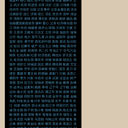
核废料
核心
核武
桂平市
桂民海
档案
榆林市
正
义
武汉
死刑
民进党
水库
汉奸
江派
江绵康
污染
沧州市
河池市
法国
泛亚事件
泛亚金属交易
洪水
活摘器官
流亡
济南
浙江
淫乱
淮北市
清华
清远
市
渭南市
港独
滑坡
潘石屹
潜航器
炼狱
煽动
煽
动颠覆国家政权罪
爆料
爱心
父亲
牡丹峰乐团
特
工
特权
特色
独裁者
狼牙山
猎狐
王保安
王健
王
军
王恩哥
王晓玲
王洪文
王玟
环境
瑞昌市
瑞海
公司
电信
电力
留守儿童
白岩松
益阳市
盐城市
监狱
省长
看守所
真实的中国
真相
真话
知法犯
法
知识
石狮市
破产
社会主义
神曲
神秘
禹州市
私生女
秘密
程博明
穷二代
穹顶之下
空气污染
精英
红色高棉
纪委
经济危机
网信办
罗天昊
美
元
老百姓
联合国
肇庆市
肖钢
肯德基
胡启立
胡
德华
胡舒立
胡锡进
脱北
腾讯
腾讯网
船难
艾宝
俊
艾滋病
芳华
苏州
苏树林
荣毅仁
莫言
菜刀
菲
律宾
董建华
董文标
薛荫娴
虐童门
行贿
袁贵仁
襄阳市
警方
讨薪
许昌市
证券
证据
证监会
财产
贫困
贵州
贺卫方
贺锦涛
贾晓烨
资金
赌博
赤峰
市
赵本山
赵素利
跑路
辱母
辽宁号
辽宁舰
达赖
运动
迪士尼
迫害
退伍兵
通辽市
造假
道德
邓朴
方
邓相超
邵阳市
郑州
释大成
金华市
金庸
金融
危机
钓鱼执法
银川市
锦州监狱
长平
长春市
长
江
间谍
阜阳市
防火长城
阳江市
阿里巴巴
陈光
诚
陈全国
陈子明
陈小鲁
陈峰
陈政高
陈文清
陈
毅
陕西
集团
雷锋
青年
青海省
韶关市
领导人
食
品
马克思
马家军
马思聪
马鞍山市
高陵
魔鬼
黄
之锋
黄凯平
黄如论
黄琦
黎亮
黑名单
黑龙江
龙