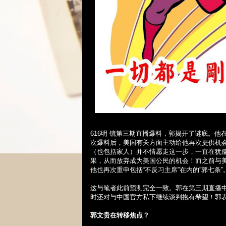
616
明 镜第三期直播爆料，郭揭开了谜底。他
次爆料后，美国有关方面主动给他再次提供机
（也包括家人）并不情愿走这一步，一直在犹
果，从而放弃成为美国公民的机会！而之前与
他也再次重申包括“不反习主席”在内的“郭七条”
这与笔者此前预测完全一致。郭在第三期直播
时还对与中国官方私下继续谈判抱有希望！郭
郭文贵在转移焦点？