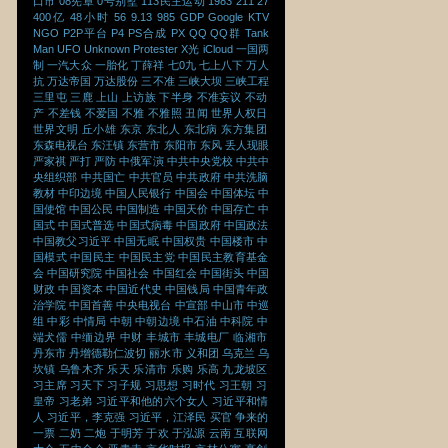
口市
08宪章
0号别墅
113民主运动
1983
211
27
400亿
48小时
56
9.13
985
GDP
Google
KTV
NGO
P2P平台
P4
PS合成
PX
QQ
QQ群
Tank
Man
UFO
Unknown Protester
X光
iCloud
一国两
制
一汽大众
一胎化
丁薛祥
七0九
七上八下
万人
抗
万达帝国
万达股份
三不准
三峡大坝
三峡工程
三里屯
三鹿
上山
上访族
下半身
不准妄议
不动
产
不差钱
不爱国
不雅
不雅照
丑闻
世界人权日
世界文明
丘小雄
东京
东北人
东北病
东方集团
东森电视台
东汪镇
东营市
东阳市
东风
丢人现眼
严家祺
严打
严防
中俄军演
中共中央党校
中共中
央组织部
中共国亡
中共官员
中共政府
中共洗脑
教材
中印边境
中国人民银行
中国会
中国体坛
中
国使馆
中国公民
中国制造
中国天价
中国存亡
中
国式
中国式普选
中国式病毒
中国政府
中国政法
中国教父习近平
中国无眠
中国权贵
中国楼市
中
国模式
中国民主
中国民主党
中国民主教育基金
会
中国研究院
中国社会
中国红会
中国街头
中国
财政
中国资本
中国近代史
中国钱局
中国青年政
治学院
中国首善
中央电视台
中宣部
中山市
中巡
组
中彩
中情局
中朝
中朝边境
中石油
中科院
中
端犬儒
中缅边界
中财
丰城市
丰城电厂
临湘市
丹东市
丹增德勒仁波切
丽水市
义和团
乌克兰
乌
坎镇
乌鲁木齐
乐天
乐清市
乐购
乐高
九龙坡区
习主席
习天下
习子规
习思想
习时代
习王朝
习
皇帝
习老弟
习近平和他的六个女人
习近平和情
人
习近平，李克强
习近平，江泽民
买官
争来的
一票
二奶
二炮
于明芳
于欢
于泓源
云南
互联网