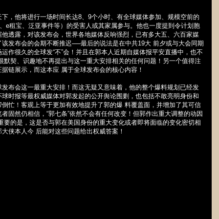
天下，他将进行一场时间长达
8
、
9
个小时、有全球媒体参加、规模空前的
、
e
租宝、泛亚事件等）的受害人或其家属参与。他也一度提到令计划胞
据他透露，对该发布会，世界各地媒体反响强烈，已有多大五、六百家媒
了该发布会的会期不断推迟──最后的说法是在中共
19
大 前夕或与大会同期
运作很久的全球发“不”会！并且在郭本人近期自媒体报平安直播中，也不
也很默契、识趣地不再提出与这一重大安排相关的任何问题！另一个值得注
据链展示，而这本应 属于全球发布会的核心内容！
球发布会这一最重大安排！而这无疑又意味着，他的整个爆料规划已经发
环球时报等最权威媒体对郭发起的公开舆论围剿，也包括不敢亮明身份和
帮倒忙！客观上等于更加有效地提升了郭的爆 料覆盖面，并增加了其可信
者固然仍相信，“郭七条”依然不会有任何改变！但郭作出重大调整的动因
更重要的是，这是否与郭在美国身份的重大变化或者即将面临的变化密切相
大侠本人今 后能对这些问题给出权威答案！