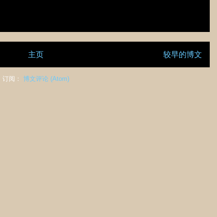
主页
较早的博文
订阅：
博文评论 (Atom)