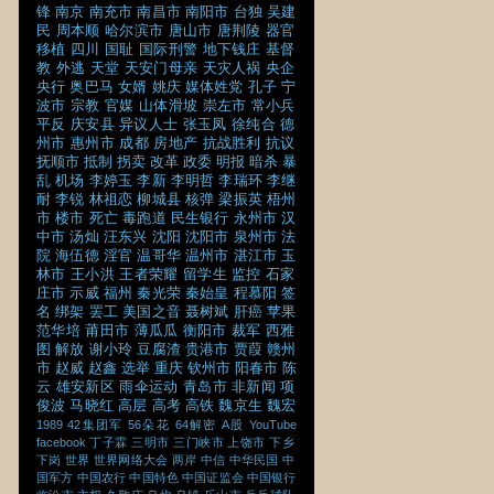
锋
南京
南充市
南昌市
南阳市
台独
吴建
民
周本顺
哈尔滨市
唐山市
唐荆陵
器官
移植
四川
国耻
国际刑警
地下钱庄
基督
教
外逃
天堂
天安门母亲
天灾人祸
央企
央行
奥巴马
女婿
姚庆
媒体姓党
孔子
宁
波市
宗教
官媒
山体滑坡
崇左市
常小兵
平反
庆安县
异议人士
张玉凤
徐纯合
德
州市
惠州市
成都
房地产
抗战胜利
抗议
抚顺市
抵制
拐卖
改革
政委
明报
暗杀
暴
乱
机场
李婷玉
李新
李明哲
李瑞环
李继
耐
李锐
林祖恋
柳城县
核弹
梁振英
梧州
市
楼市
死亡
毒跑道
民生银行
永州市
汉
中市
汤灿
汪东兴
沈阳
沈阳市
泉州市
法
院
海伍德
淫官
温哥华
温州市
湛江市
玉
林市
王小洪
王者荣耀
留学生
监控
石家
庄市
示威
福州
秦光荣
秦始皇
程慕阳
签
名
绑架
罢工
美国之音
聂树斌
肝癌
苹果
范华培
莆田市
薄瓜瓜
衡阳市
裁军
西雅
图
解放
谢小玲
豆腐渣
贵港市
贾葭
赣州
市
赵威
赵鑫
选举
重庆
钦州市
阳春市
陈
云
雄安新区
雨伞运动
青岛市
非新闻
项
俊波
马晓红
高层
高考
高铁
魏京生
魏宏
1989
42集团军
56朵花
64解密
A股
YouTube
facebook
丁子霖
三明市
三门峡市
上饶市
下乡
下岗
世界
世界网络大会
两岸
中信
中华民国
中
国军方
中国农行
中国特色
中国证监会
中国银行