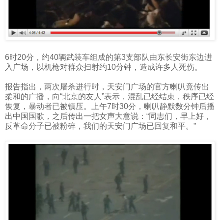
6
时
20
分，约
40
辆武装车组成的第
3
支部队由东长安街东边进
入广场，以机枪对群众扫射约
10
分钟，造成许多人死伤。
报告指出，两次屠杀进行时，天安门广场的官方喇叭竟传出
柔和的广播，向“北京的友人”表示，混乱已经结束，秩序已经
恢复，暴动者已被镇压。上午
7
时
30
分，喇叭静默数分钟后播
出中国国歌，之后传出一把女声大意说：“同志们，早上好，
反革命分子已被粉碎，我们的天安门广场已回复和平。”