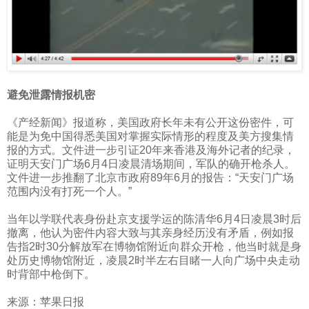
避免泄露情报机密
《产经新闻》报道称，美国政府长年未有公开这份密件，可
能是为免中国得悉美国对掌握实际情形的程度及美方搜集情
报的方式。文件进一步引证
20
年来香港及海外记者的纪录，
证明天安门广场
6
月
4
日凌晨清场期间，军队的确开枪杀人。
文件进一步推翻了北京市政府
89
年
6
月的报告：“天安门广场
范围内没有打死一个人。”
当年以学联代表身份赴京支援学运的陈清华
6
月
4
日凌晨
3
时后
撤离，他认为密件内容大致与其亲身经历没有矛盾，例如报
告指
2
时
30
分解放军在博物馆附近向群众开枪，他当时就是身
处历史博物馆附近，凌晨
2
时半左右目睹一人向广场中央走动
时背部中枪倒下。
来源：苹果日报