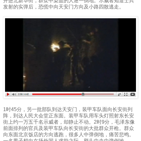
开进北新华街，群众中染血的人逐一倒地。示威者知道士兵
发射的实弹后，恐慌中向天安门方向及小路四散逃走。
1
时
45
分，另一批部队到达天安门，装甲车队面向长安街列
阵，到达人民大会堂正东面。装甲车队用车头灯照射东长安
街上约一万五千名示威者，却静止不动。
2
时
9
分，毛泽东像
前面排列的官兵及装甲车队向长安街的大批群众开枪。群众
向东面北京饭店的方向逃跑，很多人中弹倒地，痛苦悲鸣。
一名男子想向在场外国人求助之际，额头中央中弹倒地。