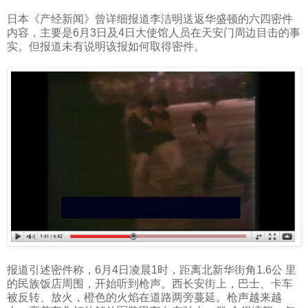
日本《产经新闻》曾详细报道李洁明送返华盛顿的六四密件
内容，主要是
6
月
3
日及
4
日大使馆人员在天安门周边目击的事
实。但报道未有说明该报如何取得密件。
报道引述密件称，
6
月
4
日凌晨
1
时，距离北新华街角
1.6
公 里
的民族饭店周围，开始听到枪声。西长安街上，巴士、卡车
被反转、放火，橙色的火焰在道路两旁蔓延。枪声越来越