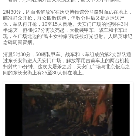
2
时
30
分，约百名解放军在历史博物馆旁马路对面趴在地上，
瞄准群众开枪，群众四散逃跑，但数分钟后又折返运送尸
体，军队再开枪，
10
至
15
人倒地。天安门广场的照明在
3
时
半熄灭，但
4
时
27
分再次亮起，大批装甲车、战车和卡车出
现，在广场北边的“民主女神像”残骸被灯光照射。人民英雄纪
念碑周围冒烟。
清晨
5
时
30
分，
50
辆装甲车、战车和卡车组成的第
2
支部队通
过东长安街进入天安门广场，解放军用吉甫车上的两台机枪
扫射约
15
分钟。这次大屠杀之后，天安门广场与北京饭店之
间的东长安街上有
25
至
30
人倒在地上。