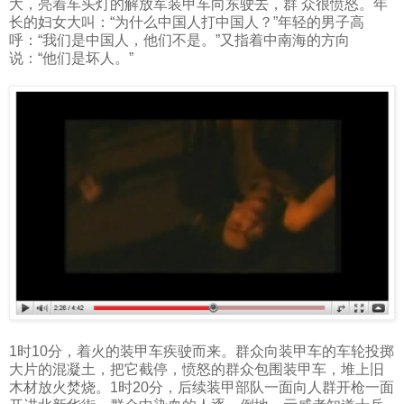
大，亮着车头灯的解放军装甲车向东驶去，群 众很愤怒。年
长的妇女大叫：“为什么中国人打中国人？”年轻的男子高
呼：“我们是中国人，他们不是。”又指着中南海的方向
说：“他们是坏人。”
1
时
10
分，着火的装甲车疾驶而来。群众向装甲车的车轮投掷
大片的混凝土，把它截停，愤怒的群众包围装甲车，堆上旧
木材放火焚烧。
1
时
20
分，后续装甲部队一面向人群开枪一面