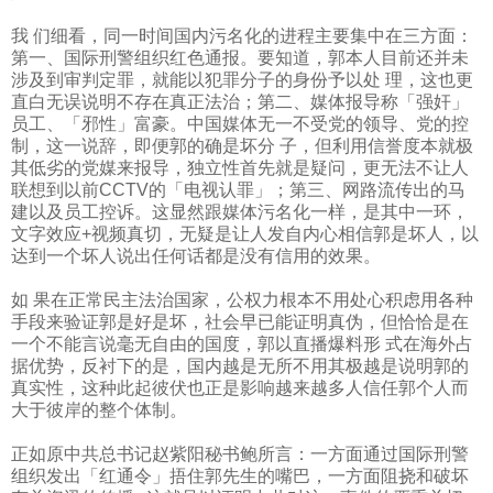
我 们细看，同一时间国内污名化的进程主要集中在三方面：
第一、国际刑警组织红色通报。要知道，郭本人目前还并未
涉及到审判定罪，就能以犯罪分子的身份予以处 理，这也更
直白无误说明不存在真正法治；第二、媒体报导称「强奸」
员工、「邪性」富豪。中国媒体无一不受党的领导、党的控
制，这一说辞，即便郭的确是坏分 子，但利用信誉度本就极
其低劣的党媒来报导，独立性首先就是疑问，更无法不让人
联想到以前
CCTV
的「电视认罪」；第三、网路流传出的马
建以及员工控诉。这显然跟媒体污名化一样，是其中一环，
文字效应
+
视频真切，无疑是让人发自内心相信郭是坏人，以
达到一个坏人说出任何话都是没有信用的效果。
如 果在正常民主法治国家，公权力根本不用处心积虑用各种
手段来验证郭是好是坏，社会早已能证明真伪，但恰恰是在
一个不能言说毫无自由的国度，郭以直播爆料形 式在海外占
据优势，反衬下的是，国内越是无所不用其极越是说明郭的
真实性，这种此起彼伏也正是影响越来越多人信任郭个人而
大于彼岸的整个体制。
正如原中共总书记赵紫阳秘书鲍所言：一方面通过国际刑警
组织发出「红通令」捂住郭先生的嘴巴，一方面阻挠和破坏