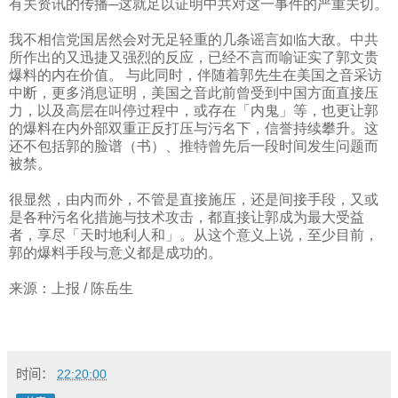
有关资讯的传播─这就足以证明中共对这一事件的严重关切。
我不相信党国居然会对无足轻重的几条谣言如临大敌。中共
所作出的又迅捷又强烈的反应，已经不言而喻证实了郭文贵
爆料的内在价值。
与此同时，伴随着郭先生在美国之音采访
中断，更多消息证明，美国之音此前曾受到中国方面直接压
力，以及高层在叫停过程中，或存在「内鬼」等，也更让郭
的爆料在内外部双重正反打压与污名下，信誉持续攀升。这
还不包括郭的脸谱（书）、推特曾先后一段时间发生问题而
被禁。
很显然，由内而外，不管是直接施压，还是间接手段，又或
是各种污名化措施与技术攻击，都直接让郭成为最大受益
者，享尽「天时地利人和」。从这个意义上说，至少目前，
郭的爆料手段与意义都是成功的。
来源：上报
/
陈岳生
时间：
22:20:00