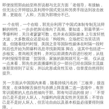
即便按照郭由始至终所说都与北京方面「老领导」有接触，
但无法公开辩驳以及利用中国式党法和另类手段达到攻击效
果，更能在「人和」方面为郭增分不已。
一 个在明，一个在暗，郭充分利用了中国式体制专制无法辩
解的特性，一步步把舆论推向了高潮。要知道，郭最早第一
季爆料时，关注者寥寥可数，也并未在国际媒体 上引发轩然
大波，大多数观众还是站在「狗咬狗」立场把它当笑话消
遣。但随着纽约时报、美国之音等国际性媒体在时隔一段时
间后也开始为郭爆料讯息寻找新闻落 脚点，这其中包括进一
步核实，查询相关资料，并对以前调查内容进行校对，从纽
约时报报导那篇「贺国强」家族的新闻就可见一斑。
仅从这
一点来看，郭先生的直播爆料至少一部分已经在国际主流媒
体那里得到了证实，并以此形成良性互动，信誉度自然得到
提升。
另 一方面从中国国内来看，随着持续污名的「三板斧」接连
而发，在体制喉舌操控与赤膊上阵直播二选一选项中，有所
常识观察的人也自然倾向于郭。郭有句话说的很 好：「不管
自己是不是好人坏人，与爆料内容真实性并无联系；不管自
己是不是好人坏人，但言论自由以及基本权益必须要得到保
障。」