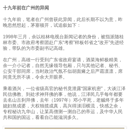
十九年前在广州的异闻
十九年前，笔者在广州曾获此异闻，此后长期不以为意，昨
晚忽然想起，茅塞顿开，试追叙如下：
1998
年三月，余以桂林电视台新闻记者的身份，被指派随桂
林市委、市政府考察团赴广东“考察”样板邻省之“改开”先进经
验，带队的为市委副书记高雄。
在广州，高雄一行受到广东省政府宴请，酒菜海鲜极精美，
余一介小记者，自然无缘领导包厢，只与其他记者、秘书、
公安干部同席，当时政治气氛不似胡面瘫之后严霜凛凛，席
间竟无所不谈，令余大开眼界。
乘着酒兴，一位省级高官的秘书竟泄露“国家机密”，大谈江泽
民信佛教、到处求神拜佛的事，他说，江泽民几乎每年都要
去名山古刹拜佛，去年（
1997
年）邓小平死，老贼终于多年
媳妇熬成婆，大权独揽成真，高兴得涕泪横流，快感之余，
专程秘访九华山，让某高僧测一测自己的帝运，及中华人民
共和国的国运，看看自己能滋润多久。