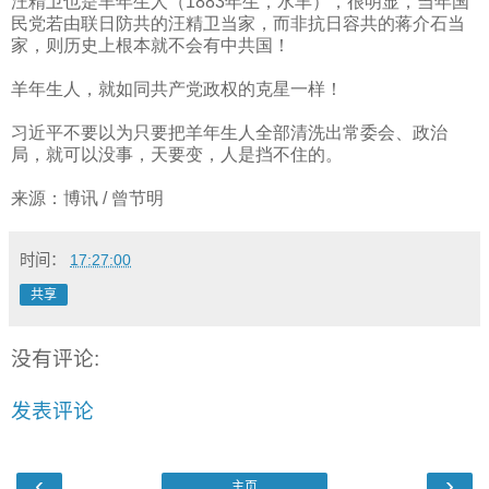
汪精卫也是羊年生人（
1883
年生，水羊），很明显，当年国
民党若由联日防共的汪精卫当家，而非抗日容共的蒋介石当
家，则历史上根本就不会有中共国！
羊年生人，就如同共产党政权的克星一样！
习近平不要以为只要把羊年生人全部清洗出常委会、政治
局，就可以没事，天要变，人是挡不住的。
来源：博讯
/
曾节明
时间：
17:27:00
共享
没有评论:
发表评论
‹
›
主页