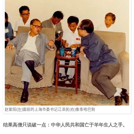
赵紫阳(左)面前的上海市委书记江泽民(右)象条哈巴狗
结果高僧只说破一点：中华人民共和国亡于羊年生人之手。