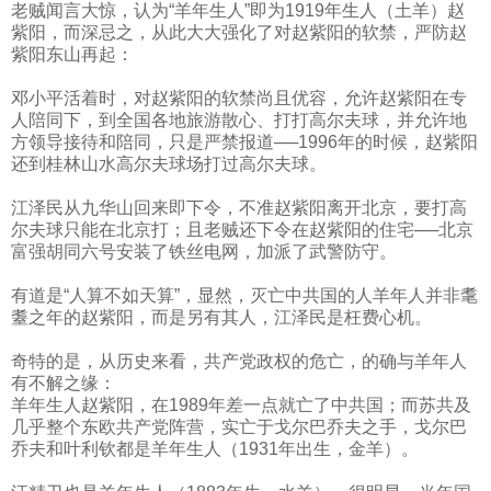
老贼闻言大惊，认为“羊年生人”即为
1919
年生人（土羊）赵
紫阳，而深忌之，从此大大强化了对赵紫阳的软禁，严防赵
紫阳东山再起：
邓小平活着时，对赵紫阳的软禁尚且优容，允许赵紫阳在专
人陪同下，到全国各地旅游散心、打打高尔夫球，并允许地
方领导接待和陪同，只是严禁报道──
1996
年的时候，赵紫阳
还到桂林山水高尔夫球场打过高尔夫球。
江泽民从九华山回来即下令，不准赵紫阳离开北京，要打高
尔夫球只能在北京打；且老贼还下令在赵紫阳的住宅──北京
富强胡同六号安装了铁丝电网，加派了武警防守。
有道是“人算不如天算”，显然，灭亡中共国的人羊年人并非耄
耋之年的赵紫阳，而是另有其人，江泽民是枉费心机。
奇特的是，从历史来看，共产党政权的危亡，的确与羊年人
有不解之缘：
羊年生人赵紫阳，在
1989
年差一点就亡了中共国；而苏共及
几乎整个东欧共产党阵营，实亡于戈尔巴乔夫之手，戈尔巴
乔夫和叶利钦都是羊年生人（
1931
年出生，金羊）。