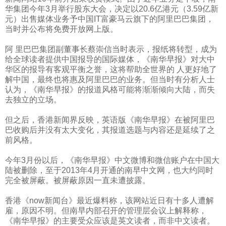
华集团今年
3
月举行股东大会，决定以
20.6
亿港元（
3.59
亿新
元）出售媒体业务予中国
IT
富豪马云旗下的阿里巴巴集团，
当时并公布将免费开放网上版。
阿 里巴巴集团副董事长蔡崇信当时表示，报纸将转型，成为
给全球读者提供中国报导的国际媒体，《南华早报》对大中
华区的报导有客观平衡之誉，这将帮助全世界的 人更好地了
解中国，最终也将惠及阿里巴巴的业务。但当时有分析人士
认为，《南华早报》的报道风格可能将渐渐倾向大陆，而失
去独立的立场。
但之后，香港新闻界反映，英语版《南华早报》在被阿里巴
巴收购后并没有太大变化，其报道选题与内容还是延续了之
前风格。
今年
3
月份以后，《南华早报》中文微博和微信账户在中国大
陆被删除，至于
2013
年
4
月开通的南早中文网，也大约同时
完全被屏蔽。被屏蔽原因一直未遭披露。
香港《
now
新闻台》最近爆料称，该网站近日有十多人遭解
雇，原因不明。但南早内部召开的管理层会议上解释称，
《南华早报》的主要受众应该是英文读者，而非中文读者。