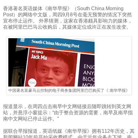
香港著名英语媒体《南华早报》（
South China Morning
Post
）的网络中文版，周四
9
月
8
号在毫无预警的情况下突然
宣布停止运作。
外界猜测，这家在香港颇具影响力的媒体，
在被阿里巴巴马云收购后，其媒体定位或许正在发生改变。
中国著名富豪马云控制的电子商务集团阿里巴巴购买了《
南华早报》
报道显示，在周四点击南早中文网链接后随即跳转到英文网
站，并悬浮小窗提示：“由于整合资源的需要，南早及南早指
南中文网站已停止运作。”
据联合早报报道，英语纸媒《南华早报》拥有
112
年历史，其
新闻网站
10
年前开始采收费模式。由于近年业务走下坡，南