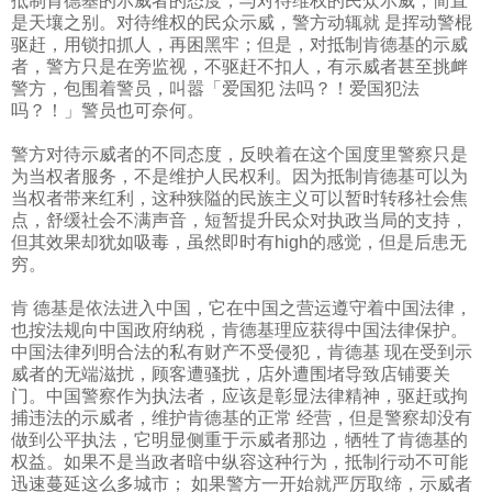
抵制肯德基的示威者的态度，与对待维权的民众示威，简直
是天壤之别。对待维权的民众示威，警方动辄就 是挥动警棍
驱赶，用锁扣抓人，再困黑牢；但是，对抵制肯德基的示威
者，警方只是在旁监视，不驱赶不扣人，有示威者甚至挑衅
警方，包围着警员，叫嚣「爱国犯 法吗？！爱国犯法
吗？！」警员也可奈何。
警方对待示威者的不同态度，反映着在这个国度里警察只是
为当权者服务，不是维护人民权利。因为抵制肯德基可以为
当权者带来红利，这种狭隘的民族主义可以暂时转移社会焦
点，舒缓社会不满声音，短暂提升民众对执政当局的支持，
但其效果却犹如吸毒，虽然即时有
high
的感觉，但是后患无
穷。
肯 德基是依法进入中国，它在中国之营运遵守着中国法律，
也按法规向中国政府纳税，肯德基理应获得中国法律保护。
中国法律列明合法的私有财产不受侵犯，肯德基 现在受到示
威者的无端滋扰，顾客遭骚扰，店外遭围堵导致店铺要关
门。中国警察作为执法者，应该是彰显法律精神，驱赶或拘
捕违法的示威者，维护肯德基的正常 经营，但是警察却没有
做到公平执法，它明显侧重于示威者那边，牺牲了肯德基的
权益。如果不是当政者暗中纵容这种行为，抵制行动不可能
迅速蔓延这么多城市； 如果警方一开始就严厉取缔，示威者