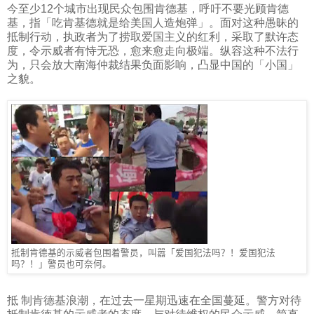
今至少
12
个城市出现民众包围肯德基，呼吁不要光顾肯德
基，指「吃肯基德就是给美国人造炮弹」。面对这种愚昧的
抵制行动，执政者为了捞取爱国主义的红利，采取了默许态
度，令示威者有恃无恐，愈来愈走向极端。纵容这种不法行
为，只会放大南海仲裁结果负面影响，凸显中国的「小国」
之貌。
抵制肯德基的示威者包围着警员，叫嚣「爱国犯法吗？！爱国犯法
吗？！」警员也可奈何。
抵 制肯德基浪潮，在过去一星期迅速在全国蔓延。警方对待