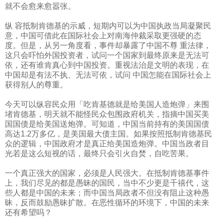
就不会愈来愈嚣张。
纵 容抵制肯德基的示威，短期内可以为中国执政当局凝聚民
意，中国可借此在国际社会上对南海仲裁采取更强硬的态
度。但是，从另一角度看，事件却暴露了中国不尊 重法律，
这只会吓怕外国投资者，试问一个国家到最终原来是无法可
依，还有谁肯真心到中国投资。重视法治是文明的表现，在
中国却是有法不执、无法可依，试问 中国怎能在国际社会上
获得别人的尊重。
今天可以纵容民众用「吃肯基德就是给美国人造炮弹」来围
堵肯德基，明天就不能怪民众包围政府机关，指摘中国买美
国国债是给美国送炮弹。可知道，中国当前持有的美国国债
高达
1.2
万多亿，是美国最大债主国。如果按照抵制肯德基民
众的逻辑，中国政府才是真正给美国造炮弹。中国当政者目
光若是这么短视的话，最终只会引火自焚，自吃苦果。
一个真正强大的国家，必须是人民强大。在抵制肯德基事件
上，我们尽见的都是愚昧的国民，当中不少更是千禧代，这
些人都是中国的未来；而中国当局政者不但没有阻止这种愚
昧，反而鼓励愚昧扩散。在恶性循环的环境下，中国的未来
还有希望吗？