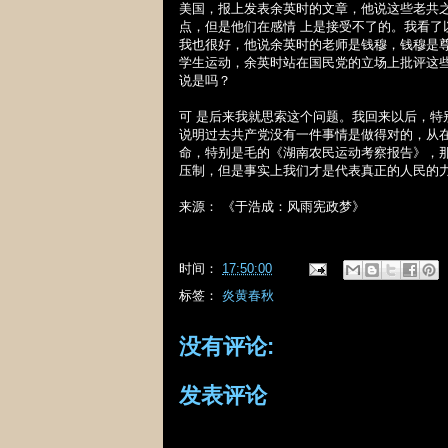
美国，报上发表余英时的文章，他说这些老共
点，但是他们在感情 上是接受不了的。我看
我也很好，他说余英时的老师是钱穆，钱穆是
学生运动，余英时站在国民党的立场上批评这
说是吗？
可 是后来我就思索这个问题。我回来以后，
说明过去共产党没有一件事情是做得对的，从
命，特别是毛的《湖南农民运动考察报告》，
压制，但是事实上我们才是代表真正的人民的
来源：
《于浩成：风雨宪政梦》
时间：
17:50:00
标签：
炎黄春秋
没有评论:
发表评论