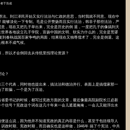
学者于浩成
是尊法。到江泽民开始又实行法治与仁政的意思，当时我就不同意。现在中
样 能够淡化一下专制。毛是公开赞扬而且实行法治，韩非子那些法治，严
同意，现在又把孔子举出来，完全是历史的倒 退，一度把孔子的像搞到天
在世界各地设立孔子学院，宣扬中国的文明、软实力什么的，完全是荒谬
恢复到春秋战国百家争鸣的局面，结果现在又独尊儒术了，完全是倒退。这
上根本不成气候。
源，所以才会倒回去从传统里找理论资源？
理论？
来三个代表，同时他也提出来，搞法治和德治并行。表面上是搞儒家那一
为了欺骗，一个是为了压迫。
当省委书记的时候，都写过宪政方面的文章，最近像最高院副院长江必新
一个信号？宪政这个词在这几十年来一会儿遮遮掩掩，一会儿又能浮出水
随便这么说，因为他并不知道宪政的真正内容是什么，甚至于包括领导人
、训政时期、宪政时期，而且确实也是这样做，
1946
年 搞了个宪法，中共