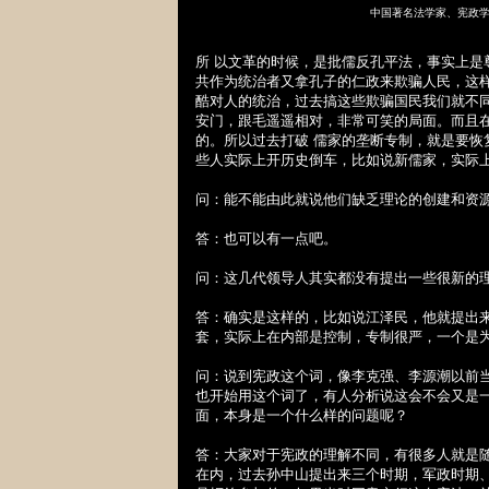
中国著名法学家、宪政
所 以文革的时候，是批儒反孔平法，事实上
共作为统治者又拿孔子的仁政来欺骗人民，这
酷对人的统治，过去搞这些欺骗国民我们就不
安门，跟毛遥遥相对，非常可笑的局面。而且
的。所以过去打破 儒家的垄断专制，就是要
些人实际上开历史倒车，比如说新儒家，实际
问：能不能由此就说他们缺乏理论的创建和资
答：也可以有一点吧。
问：这几代领导人其实都没有提出一些很新的
答：确实是这样的，比如说江泽民，他就提出
套，实际上在内部是控制，专制很严，一个是
问：说到宪政这个词，像李克强、李源潮以前
也开始用这个词了，有人分析说这会不会又是
面，本身是一个什么样的问题呢？
答：大家对于宪政的理解不同，有很多人就是
在内，过去孙中山提出来三个时期，军政时期