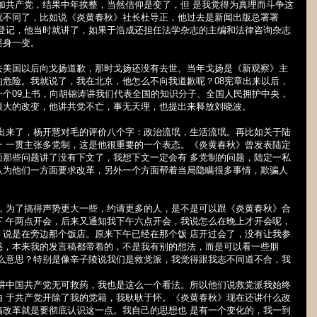
加共产党，结果中年挨整，当然信仰是变了，但 是我觉得为真理而斗争这
就不同了，比如说《炎黄春秋》社长杜导正，他过去是新闻出版总署署
新登记，他当时就讲了，如果于浩成还担任法学杂志的主编和法律咨询杂志
摇身一变。
去美国以后向戈扬道歉，那时戈扬还没有去世。当年戈扬是《新观察》主
的危险。我就说了，我在北京，他怎么不向我道歉呢？
08
宪章出来以后，
一个
09
上书，向胡锦涛讲我们代表全国的知识分子、全国人民拥护中央，
很大的改变，他讲共党不亡，事无天理，也提出来释放刘晓波。
件出来了，杨开慧对毛的评价八个字：政治流氓，生活流氓。再比如关于陆
一 一贯主张多党制，这是他很重要的一个表态。《炎黄春秋》曾发表陆定
面那些问题讲了没有下文了，我想下文一定会有 多党制的问题，陆定一私
认为他们一方面要求改革，另外一个方面帮着当局隐瞒很多事情，欺骗人
动，为了搞得声势更大一些，约请更多的人，是不是可以跟《炎黄春秋》合
下 午两点开会，后来又通知我下午六点开会，我说怎么在晚上才开会呢，
，说是在旁边那个饭店。原来下午已经在那个饭 店开过会了，没有让我参
惑，本来我的发言稿都带着的，不是我有别的想法，而是可以看一些朋
什么意思？特别是像辛子陵说我们是救党派，我觉得跟我志不同道不合，我
。
也讲中国共产党无可救药，我也是这么一个看法。所以他们说救党派我始终
由 于共产党开除了我的党籍，我耿耿于怀。《炎黄春秋》现在还讲什么改
搞改革就是要彻底认识这一点。我自己的思想也 是有一个变化的，我一到