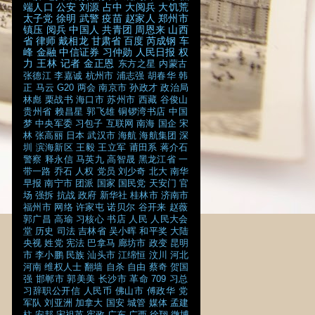
端人口
公安
刘源
占中
大阅兵
大饥荒
太子党
徐明
武警
疫苗
赵家人
郑州市
镇压
阅兵
中国人
共青团
周恩来
山西
省
律师
戴相龙
甘肃省
百度
芮成钢
车
峰
金融
中信证券
习仲勋
人民日报
权
力
王林
记者
金正恩
东方之星
内蒙古
张德江
李嘉诚
杭州市
浦志强
胡春华
韩
正
马云
G20
两会
南京市
孙政才
政治局
林彪
栗战书
海口市
苏州市
西藏
谷俊山
贵州省
赖昌星
郭飞雄
铜锣湾书店
中国
梦
中央军委
习包子
互联网
南海
国企
宋
林
张高丽
日本
武汉市
海航
海航集团
深
圳
滨海新区
王毅
王立军
莆田系
蒋介石
警察
释永信
马英九
高智晟
黑龙江省
一
带一路
乔石
人权
党员
刘少奇
北大
南华
早报
南宁市
团派
国家
国民党
天安门
官
场
强拆
抗战
政府
新华社
桂林市
济南市
福州市
网络
许家屯
诺贝尔
谷开来
赵薇
郭广昌
高瑜
习核心
书店
人民
人民大会
堂
历史
司法
吉林省
吴小晖
和平奖
大陆
央视
姓党
宪法
巴拿马
廊坊市
政变
昆明
市
李小鹏
民族
汕头市
江绵恒
汶川
河北
河南
维权人士
翻墙
自杀
自由
蔡奇
贺国
强
邯郸市
郭美美
长沙市
革命
709
习总
习辞职公开信
人民币
佛山市
傅政华
党
军队
刘亚洲
加拿大
国安
城管
媒体
孟建
柱
安邦
宋祖英
宪政
广东
广西
徐翔
微博