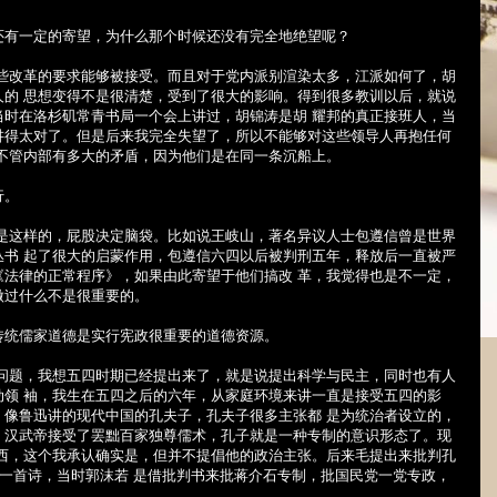
还有一定的寄望，为什么那个时候还没有完全地绝望呢？
这些改革的要求能够被接受。而且对于党内派别渲染太多，江派如何了，胡
人的 思想变得不是很清楚，受到了很大的影响。得到很多教训以后，就说
当时在洛杉矶常青书局一个会上讲过，胡锦涛是胡 耀邦的真正接班人，当
讲得太对了。但是后来我完全失望了，所以不能够对这些领导人再抱任何
不管内部有多大的矛盾，因为他们是在同一条沉船上。
行。
都是这样的，屁股决定脑袋。比如说王岐山，著名异议人士包遵信曾是世界
丛书 起了很大的启蒙作用，包遵信六四以后被判刑五年，释放后一直被严
《法律的正常程序》，如果由此寄望于他们搞改 革，我觉得也是不一定，
做过什么不是很重要的。
传统儒家道德是实行宪政很重要的道德资源。
的问题，我想五四时期已经提出来了，就是说提出科学与民主，同时也有人
动领 袖，我生在五四之后的六年，从家庭环境来讲一直是接受五四的影
，像鲁迅讲的现代中国的孔夫子，孔夫子很多主张都 是为统治者设立的，
，汉武帝接受了罢黜百家独尊儒术，孔子就是一种专制的意识形态了。现
东西，这个我承认确实是，但并不提倡他的政治主张。后来毛提出来批判孔
么一首诗，当时郭沫若 是借批判书来批蒋介石专制，批国民党一党专政，