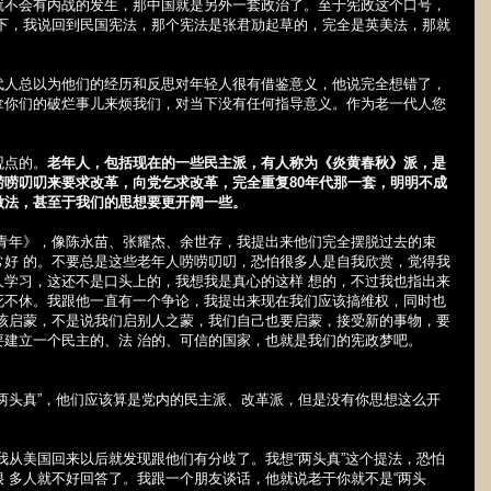
就不会有内战的发生，那中国就是另外一套政治了。至于宪政这个口号，
一下，我说回到民国宪法，那个宪法是张君劢起草的，完全是英美法，那就
代人总以为他们的经历和反思对年轻人很有借鉴意义，他说完全想错了，
拿你们的破烂事儿来烦我们，对当下没有任何指导意义。作为老一代人您
观点的。
老年人，包括现在的一些民主派，有人称为《炎黄春秋》派，是
唠唠叨叨来要求改革，向党乞求改革，完全重复
80
年代那一套，明明不成
做法，甚至于我们的思想要更开阔一些。
望青年》，像陈永苗、张耀杰、余世存，我提出来他们完全摆脱过去的束
常好 的。不要总是这些老年人唠唠叨叨，恐怕很多人是自我欣赏，觉得我
人学习，这还不是口头上的，我想我是真心的这样 想的，不过我也指出来
死不休。我跟他一直有一个争论，我提出来现在我们应该搞维权，同时也
应该启蒙，不是说我们启别人之蒙，我们自己也要启蒙，接受新的事物，要
要建立一个民主的、法 治的、可信的国家，也就是我们的宪政梦吧。
两头真”，他们应该算是党内的民主派、改革派，但是没有你思想这么开
我从美国回来以后就发现跟他们有分歧了。我想“两头真”这个提法，恐怕
 多人就不好回答了。我跟一个朋友谈话，他就说老于你就不是“两头