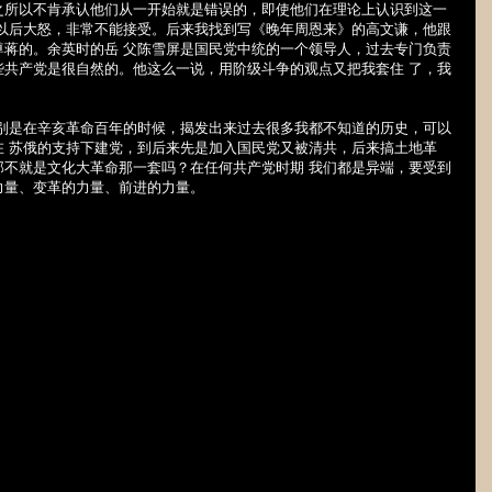
之所以不肯承认他们从一开始就是错误的，即使他们在理论上认识到这一
了以后大怒，非常不能接受。后来我找到写《晚年周恩来》的高文谦，他跟
尊蒋的。余英时的岳 父陈雪屏是国民党中统的一个领导人，过去专门负责
些共产党是很自然的。他这么一说，用阶级斗争的观点又把我套住 了，我
特别是在辛亥革命百年的时候，揭发出来过去很多我都不知道的历史，可以
在 苏俄的支持下建党，到后来先是加入国民党又被清共，后来搞土地革
那不就是文化大革命那一套吗？在任何共产党时期 我们都是异端，要受到
力量、变革的力量、前进的力量。