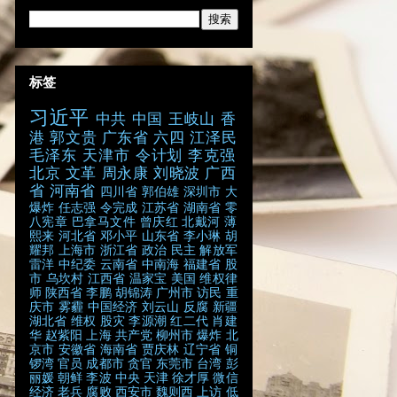
标签
习近平
中共
中国
王岐山
香
港
郭文贵
广东省
六四
江泽民
毛泽东
天津市
令计划
李克强
北京
文革
周永康
刘晓波
广西
省
河南省
四川省
郭伯雄
深圳市
大
爆炸
任志强
令完成
江苏省
湖南省
零
八宪章
巴拿马文件
曾庆红
北戴河
薄
熙来
河北省
邓小平
山东省
李小琳
胡
耀邦
上海市
浙江省
政治
民主
解放军
雷洋
中纪委
云南省
中南海
福建省
股
市
乌坎村
江西省
温家宝
美国
维权律
师
陕西省
李鹏
胡锦涛
广州市
访民
重
庆市
雾霾
中国经济
刘云山
反腐
新疆
湖北省
维权
股灾
李源潮
红二代
肖建
华
赵紫阳
上海
共产党
柳州市
爆炸
北
京市
安徽省
海南省
贾庆林
辽宁省
铜
锣湾
官员
成都市
贪官
东莞市
台湾
彭
丽媛
朝鲜
李波
中央
天津
徐才厚
微信
经济
老兵
腐败
西安市
魏则西
上访
低