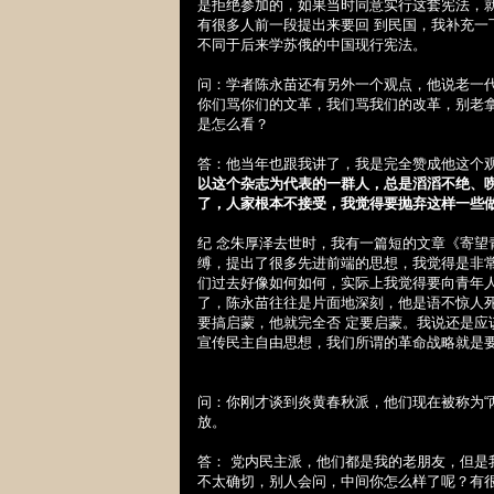
是拒绝参加的，如果当时同意实行这套宪法，
有很多人前一段提出来要回 到民国，我补充
不同于后来学苏俄的中国现行宪法。
问：学者陈永苗还有另外一个观点，他说老一
你们骂你们的文革，我们骂我们的改革，别老
是怎么看？
答：他当年也跟我讲了，我是完全赞成他这个
以这个杂志为代表的一群人，总是滔滔不绝、
了，人家根本不接受，我觉得要抛弃这样一些
纪 念朱厚泽去世时，我有一篇短的文章《寄
缚，提出了很多先进前端的思想，我觉得是非
们过去好像如何如何，实际上我觉得要向青年
了，陈永苗往往是片面地深刻，他是语不惊人
要搞启蒙，他就完全否 定要启蒙。我说还是
宣传民主自由思想，我们所谓的革命战略就是
问：你刚才谈到炎黄春秋派，他们现在被称为“
放。
答： 党内民主派，他们都是我的老朋友，但是
不太确切，别人会问，中间你怎么样了呢？有很