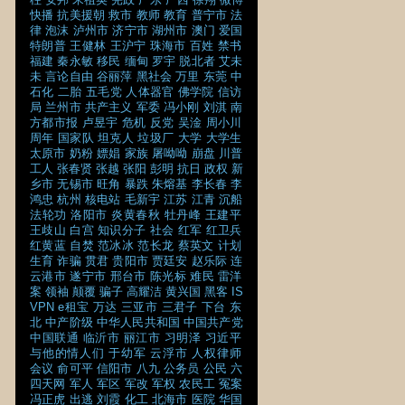
快播
抗美援朝
救市
教师
教育
普宁市
法
律
泡沫
泸州市
济宁市
湖州市
澳门
爱国
特朗普
王健林
王沪宁
珠海市
百姓
禁书
福建
秦永敏
移民
缅甸
罗宇
脱北者
艾未
未
言论自由
谷丽萍
黑社会
万里
东莞
中
石化
二胎
五毛党
人体器官
佛学院
信访
局
兰州市
共产主义
军委
冯小刚
刘淇
南
方都市报
卢昱宇
危机
反党
吴淦
周小川
周年
国家队
坦克人
垃圾厂
大学
大学生
太原市
奶粉
嫖娼
家族
屠呦呦
崩盘
川普
工人
张春贤
张越
张阳
彭明
抗日
政权
新
乡市
无锡市
旺角
暴跌
朱熔基
李长春
李
鸿忠
杭州
核电站
毛新宇
江苏
江青
沉船
法轮功
洛阳市
炎黄春秋
牡丹峰
王建平
王歧山
白宫
知识分子
社会
红军
红卫兵
红黄蓝
自焚
范冰冰
范长龙
蔡英文
计划
生育
诈骗
贯君
贵阳市
贾廷安
赵乐际
连
云港市
遂宁市
邢台市
陈光标
难民
雷洋
案
领袖
颠覆
骗子
高耀洁
黄兴国
黑客
IS
VPN
e租宝
万达
三亚市
三君子
下台
东
北
中产阶级
中华人民共和国
中国共产党
中国联通
临沂市
丽江市
习明泽
习近平
与他的情人们
于幼军
云浮市
人权律师
会议
俞可平
信阳市
八九
公务员
公民
六
四天网
军人
军区
军改
军权
农民工
冤案
冯正虎
出逃
刘霞
化工
北海市
医院
华国