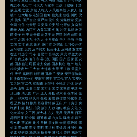
临汾市
主权
久敬庄
乌坎
乌镇
乐山市
乒乓球队
乔忠令
九江市
习大大
习家军
二孩
于建嵘
于浩
成
五毛
亡党
京城
人吃人
人民检察院
人食人
仙
桃市
任大炮
依法治国
信仰
信力建
信徒
倒闭
倪
萍
债务
僵尸企业
僵尸肉
党中央
党媒姓党
党旗
全国
公仆
公安厅
公安局
公安部
公开信
兴奋剂
养老
内地
内江市
内鬼
军事
冬奥
冲突
凤姐
出版
商
分子
列宁
刘奇葆
刘彦平
刘芳菲
刘虎
前哨
化
州市
北韩
十九
十九大
十月革命
华为
华涌
华裔
卖国
卖淫
南航
厕所
厦门市
双鸭山
反习公开信
反习联盟
反共
反华势力
反美斗士
反间谍
发改委
右派
叶选宁
司令
合肥市
吕锡文
周滨
呼兰大侠
和谐
商丘市
喀什市
善心汇
回国
国产
国保
国安
部
国家信访局
国家安全部
国家机密
地产
地方
垃圾焚烧
外汇
大会
大连市
大限
天主教
天堂文
件
天子
奚晓明
姚明珊
孙春兰
安徽
安邦保险集
团股份有限公司
安阳市
宋平
官二代
官方
宝安区
实名制
富二代
富阳市
尉健行
小粉红
尸体
尼姑
屠杀
山寨
工资
巴黎
常万全
常委
常熟市
平壤
平
顶山市
幼儿园
广州
庞氏
开枪
张六毛
张学良
张
家口
张家成
张庆伟
张震
彩票
微信群
怀化市
总
理
恐怖
情妇
惨案
慕容雪村
戴玉庆
户口
房价
房
峰辉
打虎
执法
拍卖
接班人
政治犯
教会
文化
文
化大革命
文工团
斯大林
方丈
无界
无界网
日军
昆明泛亚
明经国
昭通市
暴力执法
曝光
曲靖市
曹永正
曹鉴燎
曼谷
曾畅
朋友圈
朱德
李云峰
李
伯潭
李光耀
李友
李昭
李洪林
李焕君
杜润生
杨
受成
杨秀珠
杨继绳
杨舒平
林耶凡
柴静
株洲市