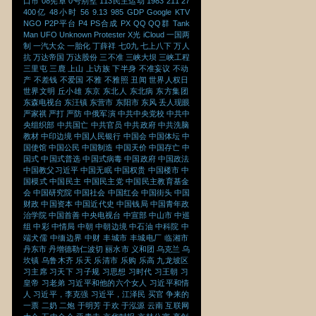
口市
08宪章
0号别墅
113民主运动
1983
211
27
400亿
48小时
56
9.13
985
GDP
Google
KTV
NGO
P2P平台
P4
PS合成
PX
QQ
QQ群
Tank
Man
UFO
Unknown Protester
X光
iCloud
一国两
制
一汽大众
一胎化
丁薛祥
七0九
七上八下
万人
抗
万达帝国
万达股份
三不准
三峡大坝
三峡工程
三里屯
三鹿
上山
上访族
下半身
不准妄议
不动
产
不差钱
不爱国
不雅
不雅照
丑闻
世界人权日
世界文明
丘小雄
东京
东北人
东北病
东方集团
东森电视台
东汪镇
东营市
东阳市
东风
丢人现眼
严家祺
严打
严防
中俄军演
中共中央党校
中共中
央组织部
中共国亡
中共官员
中共政府
中共洗脑
教材
中印边境
中国人民银行
中国会
中国体坛
中
国使馆
中国公民
中国制造
中国天价
中国存亡
中
国式
中国式普选
中国式病毒
中国政府
中国政法
中国教父习近平
中国无眠
中国权贵
中国楼市
中
国模式
中国民主
中国民主党
中国民主教育基金
会
中国研究院
中国社会
中国红会
中国街头
中国
财政
中国资本
中国近代史
中国钱局
中国青年政
治学院
中国首善
中央电视台
中宣部
中山市
中巡
组
中彩
中情局
中朝
中朝边境
中石油
中科院
中
端犬儒
中缅边界
中财
丰城市
丰城电厂
临湘市
丹东市
丹增德勒仁波切
丽水市
义和团
乌克兰
乌
坎镇
乌鲁木齐
乐天
乐清市
乐购
乐高
九龙坡区
习主席
习天下
习子规
习思想
习时代
习王朝
习
皇帝
习老弟
习近平和他的六个女人
习近平和情
人
习近平，李克强
习近平，江泽民
买官
争来的
一票
二奶
二炮
于明芳
于欢
于泓源
云南
互联网