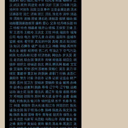
核废料
核心
核武
桂平市
桂民海
档案
榆林市
正
义
武汉
死刑
民进党
水库
汉奸
江派
江绵康
污染
沧州市
河池市
法国
泛亚事件
泛亚金属交易
洪水
活摘器官
流亡
济南
浙江
淫乱
淮北市
清华
清远
市
渭南市
港独
滑坡
潘石屹
潜航器
炼狱
煽动
煽
动颠覆国家政权罪
爆料
爱心
父亲
牡丹峰乐团
特
工
特权
特色
独裁者
狼牙山
猎狐
王保安
王健
王
军
王恩哥
王晓玲
王洪文
王玟
环境
瑞昌市
瑞海
公司
电信
电力
留守儿童
白岩松
益阳市
盐城市
监狱
省长
看守所
真实的中国
真相
真话
知法犯
法
知识
石狮市
破产
社会主义
神曲
神秘
禹州市
私生女
秘密
程博明
穷二代
穹顶之下
空气污染
精英
红色高棉
纪委
经济危机
网信办
罗天昊
美
元
老百姓
联合国
肇庆市
肖钢
肯德基
胡启立
胡
德华
胡舒立
胡锡进
脱北
腾讯
腾讯网
船难
艾宝
俊
艾滋病
芳华
苏州
苏树林
荣毅仁
莫言
菜刀
菲
律宾
董建华
董文标
薛荫娴
虐童门
行贿
袁贵仁
襄阳市
警方
讨薪
许昌市
证券
证据
证监会
财产
贫困
贵州
贺卫方
贺锦涛
贾晓烨
资金
赌博
赤峰
市
赵本山
赵素利
跑路
辱母
辽宁号
辽宁舰
达赖
运动
迪士尼
迫害
退伍兵
通辽市
造假
道德
邓朴
方
邓相超
邵阳市
郑州
释大成
金华市
金庸
金融
危机
钓鱼执法
银川市
锦州监狱
长平
长春市
长
江
间谍
阜阳市
防火长城
阳江市
阿里巴巴
陈光
诚
陈全国
陈子明
陈小鲁
陈峰
陈政高
陈文清
陈
毅
陕西
集团
雷锋
青年
青海省
韶关市
领导人
食
品
马克思
马家军
马思聪
马鞍山市
高陵
魔鬼
黄
之锋
黄凯平
黄如论
黄琦
黎亮
黑名单
黑龙江
龙