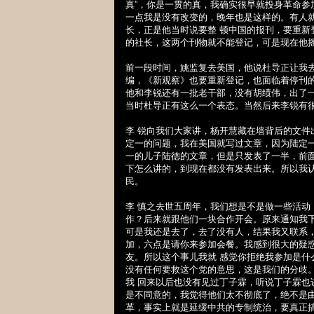
真”，你是一贯的真，我确实很早就投身革命参
一点我是没有改变的，晚年也是这样的。有人
长，正是他当时说要整 顿中国的报刊，要重
的社长，这两个刊物就不能登记，可是现在他
前一段时间，姚监复去美国，他说杜导正让我
编，《新观察》也要重新登记，也面临着停刊
他和李锐还有一批老干部，没有胡绩伟，出了
当时杜导正有这么一个表态。当然后来李锐有
李 锐向我们大家讲，杨开慧藏在墙背后的文
定一的问题，我在美国就写过文章，因为陆定
一的儿子陆德的文章，但是只发表了一半，前
下怎么讲的，到现在都没有发表出来。所以我
民。
李 慎之去世五周年，我们想是不是做一些活
作？后来就跟他们一块合作开会。原来通知我
可是我还是去了，去了没有人，结果我又联系
加，六点是请你来参加会餐。我感到很大的疑
友。所以这个事儿我就 感觉你拒绝我参加是
没有任何要救这个党的意思，这是我们的分歧
我 回来以后也没有见过丁子霖，听说丁子霖
是不同意的，我觉得他们太不彻底了，绝不是
革，事实上就是延缓中共的专制统治，要真正