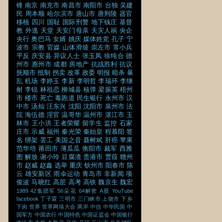
锋
南京
南充市
南昌市
南阳市
台独
吴建
民
周本顺
哈尔滨市
唐山市
唐荆陵
器官
移植
四川
国耻
国际刑警
地下钱庄
基督
教
外逃
天堂
天安门母亲
天灾人祸
央企
央行
奥巴马
女婿
姚庆
媒体姓党
孔子
宁
波市
宗教
官媒
山体滑坡
崇左市
常小兵
平反
庆安县
异议人士
张玉凤
徐纯合
德
州市
惠州市
成都
房地产
抗战胜利
抗议
抚顺市
抵制
拐卖
改革
政委
明报
暗杀
暴
乱
机场
李婷玉
李新
李明哲
李瑞环
李继
耐
李锐
林祖恋
柳城县
核弹
梁振英
梧州
市
楼市
死亡
毒跑道
民生银行
永州市
汉
中市
汤灿
汪东兴
沈阳
沈阳市
泉州市
法
院
海伍德
淫官
温哥华
温州市
湛江市
玉
林市
王小洪
王者荣耀
留学生
监控
石家
庄市
示威
福州
秦光荣
秦始皇
程慕阳
签
名
绑架
罢工
美国之音
聂树斌
肝癌
苹果
范华培
莆田市
薄瓜瓜
衡阳市
裁军
西雅
图
解放
谢小玲
豆腐渣
贵港市
贾葭
赣州
市
赵威
赵鑫
选举
重庆
钦州市
阳春市
陈
云
雄安新区
雨伞运动
青岛市
非新闻
项
俊波
马晓红
高层
高考
高铁
魏京生
魏宏
1989
42集团军
56朵花
64解密
A股
YouTube
facebook
丁子霖
三明市
三门峡市
上饶市
下乡
下岗
世界
世界网络大会
两岸
中信
中华民国
中
国军方
中国农行
中国特色
中国证监会
中国银行