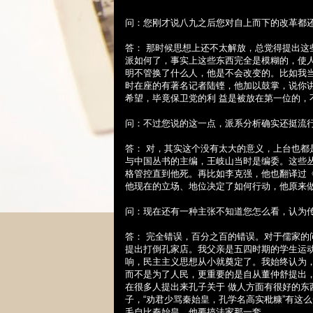
问：您刚才说八九之后您对自上而下的改革都
答： 那时候思想上还不太解放，总觉得提出
派如何了，事实上这些东西完全是模糊的，使
明不管换了什么人，他是不会改变的。比如我
时在座的有著名记者陆铿，他加以鼓掌，说你
希望，毕竟保卫党的利 益是被放在第一位的，
问：不过您说的这一点，派系分析确实还挺流
答： 对，其实这个没有太大的意义，上台也
与中国丛书的主编，王岐山当时是编委。这些
格管控直到他死。再比如李克强，他也翻译过
他现在的立场、地位决定了如何行动，他原来
问：现在还有一种主张不知道您怎么看，认为
答： 完全错误，百分之百的错误。对于儒家
提出打倒孔家店。我父亲是五四时期的学生运
响，民主主义思想从小就奠定了。我始终认为
而不是为了人民，更重要的是自从董仲舒提出
在很多人提出来孔子关于 做人方面有很好的
子，“劝君少骂秦始皇，孔学名高实秕糠”有这
毛自比秦始皇，他要搞法家那一套。