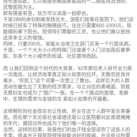
院也是如此，尤以极度依赖国家输血的一二级医院及消防、
武警医院为主。
郎有情妾有意，双方可以说是一拍即合。
于是286的承包制被发扬光大，游医们挂靠在医院下。他们这
时候已经有了特殊的贿赂技巧，往往只需要600-1000元，就
能顺利拿下院长。院领导们寒酸的工资，也让他们难以抵挡
这资本主义的侵蚀。
同样，只要200元，就能从当地卫生部门买来一个行医执照。
于是，一个个大大小小的特殊门诊或者个人门诊如雨后春笋
般，在各个大小城市的街道、社区拔地而起。
而 让我们回到这个时代的大背景，92年那位老人拼尽全力再
一次南巡，让经济改革真正如火如荼的拉开。无数农民背井
离乡，“农民工”这个词第一次登上了舞台。 这样巨大的人群
流动也催生出了无数的经济需求，与之对应的黑暗面，则是
无数妇女也成为了“跑广”一族。在一个个路边的旅馆、发廊
中，生理的需求与金钱的交 易如火如荼的开展着。
这样畸形的社会现实也让性病、肝炎在这个人群中发生率暴
涨。而在那个无论是社会道德还是公立医院都对此遮遮掩掩
的年代，莆田诊所也成为了他们唯一的选择。
当然，这样的后果，就是他们的血汗钱全部送到了这些人的
手里。原本去正规医院很快就能治好的疾病，在这些诊所需