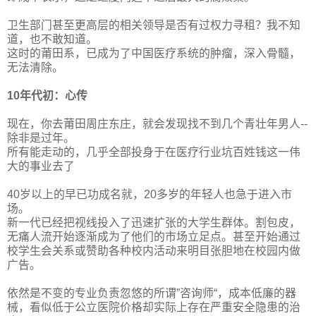
卫生部门甚至更高层的相关领导是否有过权力寻租？我不知
道，也不敢知道。
这时的莆田系，已成为了中国医疗系统的肿瘤，深入骨髓，
无法清除。
10年代初：心传
现在，你去莆田周庄东庄，就会发现找不到几个青壮年男人--
除非是过年。
所有能走动的，几乎全部投身于在医疗行业坑百姓钱这一伟
大的事业去了
40岁以上的早已功成名就，20多岁的年轻人也急于进入市
场。
新一代已经把视线投入了迅速扩张的大学生群体。割包皮，
无痛人流开始逐渐成为了他们的市场立足点。甚至开始通过
校学生会关系或赞助各种校内活动来明目张胆地在校园内做
广告。
依然是不变的专业负责忽悠的所谓”咨询师“，成本低廉的器
械，看似低于公立医院价格却实际上存在严重安全隐患的治