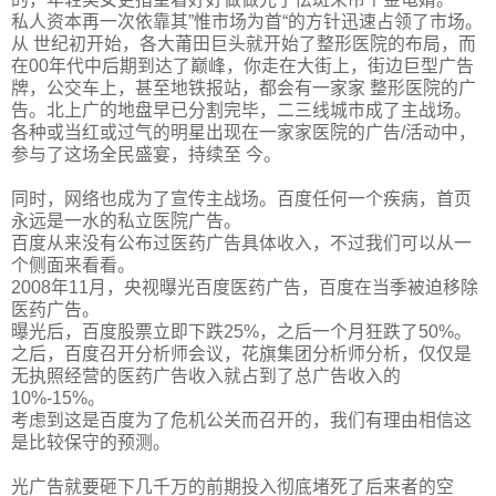
私人资本再一次依靠其”惟市场为首“的方针迅速占领了市场。
从 世纪初开始，各大莆田巨头就开始了整形医院的布局，而
在00年代中后期到达了巅峰，你走在大街上，街边巨型广告
牌，公交车上，甚至地铁报站，都会有一家家 整形医院的广
告。北上广的地盘早已分割完毕，二三线城市成了主战场。
各种或当红或过气的明星出现在一家家医院的广告/活动中，
参与了这场全民盛宴，持续至 今。
同时，网络也成为了宣传主战场。百度任何一个疾病，首页
永远是一水的私立医院广告。
百度从来没有公布过医药广告具体收入，不过我们可以从一
个侧面来看看。
2008年11月，央视曝光百度医药广告，百度在当季被迫移除
医药广告。
曝光后，百度股票立即下跌25%，之后一个月狂跌了50%。
之后，百度召开分析师会议，花旗集团分析师分析，仅仅是
无执照经营的医药广告收入就占到了总广告收入的
10%-15%。
考虑到这是百度为了危机公关而召开的，我们有理由相信这
是比较保守的预测。
光广告就要砸下几千万的前期投入彻底堵死了后来者的空