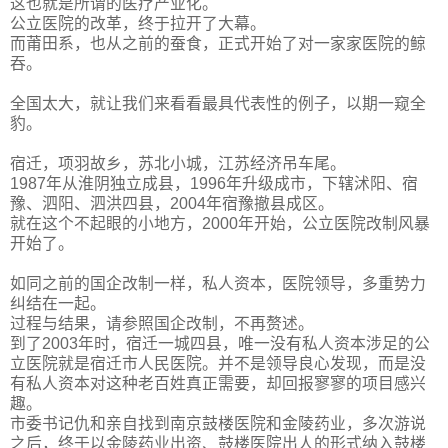
这也就是所谓的医疗产业化。
公立医院的改革，终于拉开了大幕。
而莆田系，也从之前的蚕食，正式开始了对一家家医院的鲸
吞。
全国太大，就让我们来看看最具代表性的例子，以期一窥全
豹。
宿迁，项羽故乡，苏北小城，江苏经济吊车尾。
1987年从淮阴独立成县，1996年升级成市，下辖沭阳、宿
豫、泗阳、泗洪四县，2004年宿豫撤县成区。
就在这个不起眼的小地方，2000年开始，公立医院改制风暴
开始了。
如同之前的国企改制一样，私人资本，医院领导，多重势力
纠结在一起。
过程与结果，请参照国企改制，不再赘述。
到了2003年时，宿迁一城四县，唯一没有私人资本涉足的公
立医院就是宿迁市人民医院。并不是领导良心发现，而是没
有私人资本对这种老百姓真正需要，却回报寥寥的项目感兴
趣。
市委书记仇和亲自找到南京鼓楼医院和金陵药业，多次游说
之后，终于以金陵药业出资、鼓楼医院出人的形式纳入鼓楼