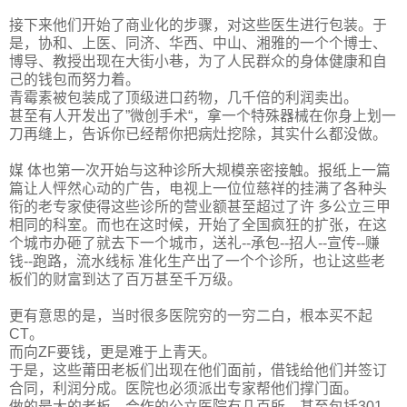
接下来他们开始了商业化的步骤，对这些医生进行包装。于
是，协和、上医、同济、华西、中山、湘雅的一个个博士、
博导、教授出现在大街小巷，为了人民群众的身体健康和自
己的钱包而努力着。
青霉素被包装成了顶级进口药物，几千倍的利润卖出。
甚至有人开发出了”微创手术“，拿一个特殊器械在你身上划一
刀再缝上，告诉你已经帮你把病灶挖除，其实什么都没做。
媒 体也第一次开始与这种诊所大规模亲密接触。报纸上一篇
篇让人怦然心动的广告，电视上一位位慈祥的挂满了各种头
衔的老专家使得这些诊所的营业额甚至超过了许 多公立三甲
相同的科室。而也在这时候，开始了全国疯狂的扩张，在这
个城市办砸了就去下一个城市，送礼--承包--招人--宣传--赚
钱--跑路，流水线标 准化生产出了一个个诊所，也让这些老
板们的财富到达了百万甚至千万级。
更有意思的是，当时很多医院穷的一穷二白，根本买不起
CT。
而向ZF要钱，更是难于上青天。
于是，这些莆田老板们出现在他们面前，借钱给他们并签订
合同，利润分成。医院也必须派出专家帮他们撑门面。
做的最大的老板，合作的公立医院有几百所，甚至包括301。