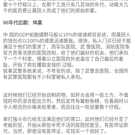
要十个疗程以上，在那个工资只有几百块的年代，动辄大几
千的医药费让莆田人完成了他们的原始积累。
90年代后期：鸠巢
中 国的GDP如脱缰野马般以10%的增速疯狂前进，而莆田人
的钱包也以100%的速度迅速膨胀。很快，私人门诊已经不能
满足于他们的需求了，而军队医院、武 警医院、消防医院等
官方背景浓厚的医院改制，给了他们最好的机会，他们承包
下一个个科室，借着公立医院的外皮盖住了自己最后的羞
耻，开始了疯狂攫取金钱的 过程。
就拿武警系统来说，不夸张的说，除了武警总医院，全国所
有武警医院都有不少科室被私人承包。
这时候他们已经开始自制药物，如肝炎会用一些土方，不值
钱的中药混合配出方剂，然后宣传有鳖粉鱼精，在看病时以
令人咂舌的价格卖给患者，而且往往一吃就要数个疗程。
单打独斗也已经无法满足他们的胃口，此时他们已经升至了
老板阶层，开始从那些半死不活的医院挖医生，有医师证即
可。当然，即使没有医师证，花钱买一个就好了。