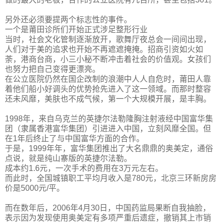
另外还必须要提两个标志性的事件。
一个是莆田诊所们开始正式涉足整形行业
当时，社会文化管制逐渐放开，歌舞厅夜总会一间间出现，
人们对于美的追求也开始不再遮遮掩掩。招商引资如火如
荼，港商台商，小三小秘不断冲击着社会的价值观。女孩们
也努力把自己变得更漂亮。
在公立医院仍然在国企改制的浪潮中人人自危时，莆田人靠
着他们船小好调头的优势抢先进入了这一领域。而那时整容
还未风靡，美肤也不成气候，第一个大规模开展，是丰胸。
1998年，来自乌克兰的英捷尔法勒隆胸注射液经中国富华集
团（隶属香港富华集团）引进进入中国，立刻风靡全国。但
在1年后终止了与中国富华方面的合作。
于是，1999年年，富华集团推出了大名鼎鼎的奥美定，通俗
点说，就是纯山寨版的英捷尔法勒。
成本约1.6元，一次手术的费用在3万元左右。
而此时，全国城镇职工平均月收入是780元，北京三环新房房
价是5000元/平。
而在数年后，2006年4月30日，中国药监局果断自我抽脸，
表示因为发现使用奥美定有多项严重后遗症，撤销其上市销