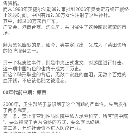
售资格。
而从1998年英捷尔法勒通过审批到2006年奥美定寿终正寝终
止这段时间，中国有超过30万女性注射了这种神针。
其中，超过10万来自广东。
广交会、港商台商、洗头房，共同催生了这种畸形繁荣的市
场。
颇为黑色幽默的是，如今，奥美定取出，又成为了莆田诊所
的招牌服务之一。
另一个标志性事件，则是中央正式发文，对游医进行打击。
这一项中国特色的也终于成为了历史。
而这个畸形职业的背后，无数个家庭的血泪，无数个百姓的
血汗钱，不应该也随之被遗忘。
00年代前中期：鲸吞
2000年，卫生部终于意识到了这个问题的严重性。先后发布
了两条规定。
第一条，禁止非营利性质医院中私人承包科室，所有”院中院
“，要么换成了更为隐秘的方式，要么就此终结。
第二条，允许社会资本进入医疗行业。