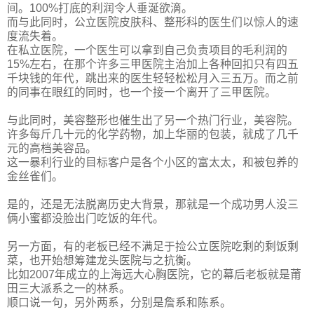
间。100%打底的利润令人垂涎欲滴。
而与此同时，公立医院皮肤科、整形科的医生们以惊人的速
度流失着。
在私立医院，一个医生可以拿到自己负责项目的毛利润的
15%左右，在那个许多三甲医院主治加上各种回扣只有四五
千块钱的年代，跳出来的医生轻轻松松月入三五万。而之前
的同事在眼红的同时，也一个接一个离开了三甲医院。
与此同时，美容整形也催生出了另一个热门行业，美容院。
许多每斤几十元的化学药物，加上华丽的包装，就成了几千
元的高档美容品。
这一暴利行业的目标客户是各个小区的富太太，和被包养的
金丝雀们。
是的，还是无法脱离历史大背景，那就是一个成功男人没三
俩小蜜都没脸出门吃饭的年代。
另一方面，有的老板已经不满足于捡公立医院吃剩的剩饭剩
菜，也开始想筹建龙头医院与之抗衡。
比如2007年成立的上海远大心胸医院，它的幕后老板就是莆
田三大派系之一的林系。
顺口说一句，另外两系，分别是詹系和陈系。