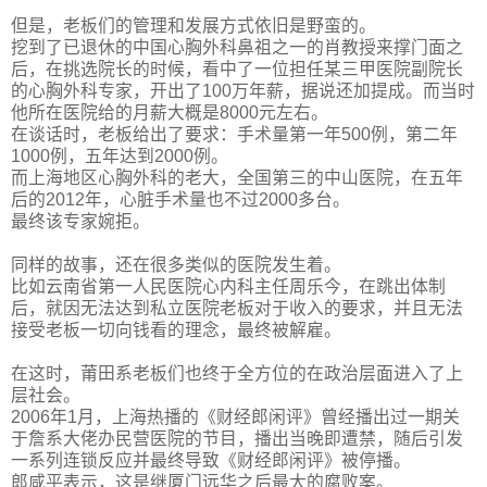
但是，老板们的管理和发展方式依旧是野蛮的。
挖到了已退休的中国心胸外科鼻祖之一的肖教授来撑门面之
后，在挑选院长的时候，看中了一位担任某三甲医院副院长
的心胸外科专家，开出了100万年薪，据说还加提成。而当时
他所在医院给的月薪大概是8000元左右。
在谈话时，老板给出了要求：手术量第一年500例，第二年
1000例，五年达到2000例。
而上海地区心胸外科的老大，全国第三的中山医院，在五年
后的2012年，心脏手术量也不过2000多台。
最终该专家婉拒。
同样的故事，还在很多类似的医院发生着。
比如云南省第一人民医院心内科主任周乐今，在跳出体制
后，就因无法达到私立医院老板对于收入的要求，并且无法
接受老板一切向钱看的理念，最终被解雇。
在这时，莆田系老板们也终于全方位的在政治层面进入了上
层社会。
2006年1月，上海热播的《财经郎闲评》曾经播出过一期关
于詹系大佬办民营医院的节目，播出当晚即遭禁，随后引发
一系列连锁反应并最终导致《财经郎闲评》被停播。
郎咸平表示，这是继厦门远华之后最大的腐败案。