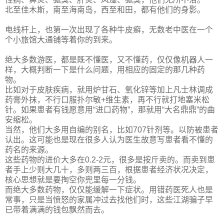
北至佳木斯，南至海南岛，西至和田，都有他们的身影。
电线杆上，也第一次出现了各种牛皮癣，无数老中医在一个
个小旅馆大通铺等着你的到来。
绝大多数游医，都是既不懂医，又不懂药，仅仅像机器人一
样，大概判断一下是什么问题，用相应的固定的那几种药
物。
比如对于皮肤疾病，就用炉甘石、氧化锌等加上凡士林调成
药膏外抹，不行口服扑尔敏+维生素，再不行就打地塞米松
针。如果患者有钱愿意用“进口药物”，那就用“大名鼎鼎”的曲
安缩松。
当然，他们大多用自编的别名，比如707针剂等。以防被患者
认出。这可能也是现在很多人认为医生故意写患者看不懂的
药名的来源。
这些药物的进价大多在0.2-2元，很多是按斤卖的。而卖到患
者手上少则大几十，多则两三百，根据患者经济状况决定，
核心思想就是要掏空你兜里每一分钱。
而绝大多数药物，仅仅能缓解一下症状。用错药医死人也是
常事，只是当愤怒的家属冲过去找他们时，这些江湖骗子早
已带着满满的钱包飘然而去。