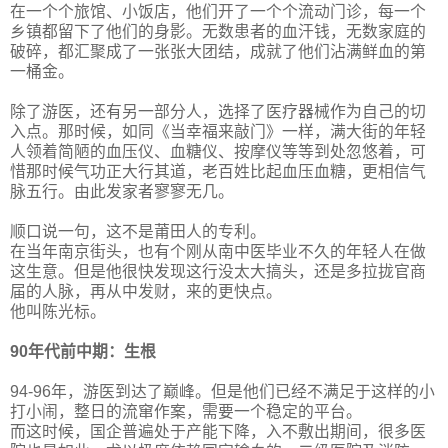
在一个个旅馆、小饭店，他们开了一个个流动门诊，每一个
乡镇都留下了他们的身影。无数患者的血汗钱，无数家庭的
破碎，都汇聚成了一张张大团结，成就了他们沾满鲜血的第
一桶金。
除了游医，还有另一部分人，选择了医疗器械作为自己的切
入点。那时候，如同《当幸福来敲门》一样，满大街的年轻
人领着简陋的血压仪、血糖仪、按摩仪等等到处忽悠着，可
惜那时候气功正大行其道，老百姓比起血压血糖，更相信气
脉五行。由此发家者寥寥无几。
顺口说一句，这不是莆田人的专利。
在当年南京街头，也有个刚从南中医毕业不久的年轻人在做
这生意。但是他很快发现这行没太大搞头，还是多拉拢官商
届的人脉，再从中发财，来的更快点。
他叫陈光标。
90年代前中期：生根
94-96年，游医到达了巅峰。但是他们已经不满足于这样的小
打小闹，整日的流窜作案，需要一个稳定的平台。
而这时候，国企普遍处于产能下降，入不敷出期间，很多医