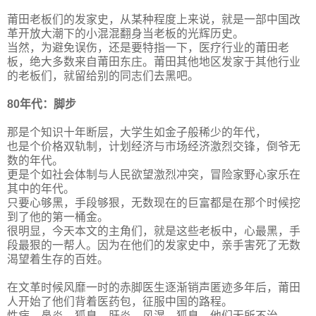
莆田老板们的发家史，从某种程度上来说，就是一部中国改
革开放大潮下的小混混翻身当老板的光辉历史。
当然，为避免误伤，还是要特指一下，医疗行业的莆田老
板，绝大多数来自莆田东庄。莆田其他地区发家于其他行业
的老板们，就留给别的同志们去黑吧。
80年代：脚步
那是个知识十年断层，大学生如金子般稀少的年代，
也是个价格双轨制，计划经济与市场经济激烈交锋，倒爷无
数的年代。
更是个如社会体制与人民欲望激烈冲突，冒险家野心家乐在
其中的年代。
只要心够黑，手段够狠，无数现在的巨富都是在那个时候挖
到了他的第一桶金。
很明显，今天本文的主角们，就是这些老板中，心最黑，手
段最狠的一帮人。因为在他们的发家史中，亲手害死了无数
渴望着生存的百姓。
在文革时候风靡一时的赤脚医生逐渐销声匿迹多年后，莆田
人开始了他们背着医药包，征服中国的路程。
性病、鼻炎、狐臭、肝炎、风湿、狐臭，他们无所不治。