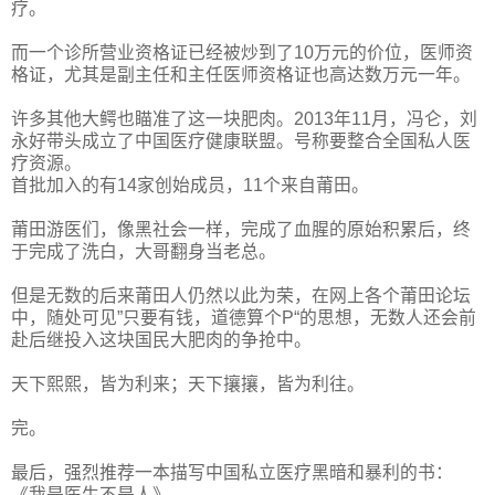
疗。
而一个诊所营业资格证已经被炒到了10万元的价位，医师资
格证，尤其是副主任和主任医师资格证也高达数万元一年。
许多其他大鳄也瞄准了这一块肥肉。2013年11月，冯仑，刘
永好带头成立了中国医疗健康联盟。号称要整合全国私人医
疗资源。
首批加入的有14家创始成员，11个来自莆田。
莆田游医们，像黑社会一样，完成了血腥的原始积累后，终
于完成了洗白，大哥翻身当老总。
但是无数的后来莆田人仍然以此为荣，在网上各个莆田论坛
中，随处可见”只要有钱，道德算个P“的思想，无数人还会前
赴后继投入这块国民大肥肉的争抢中。
天下熙熙，皆为利来；天下攘攘，皆为利往。
完。
最后，强烈推荐一本描写中国私立医疗黑暗和暴利的书：
《我是医生不是人》