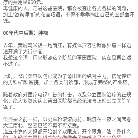
疗的费用是900元。
再健康的人，走进这些医院，都会被查出各式各样的问题，
加上“咨询师”们的花言巧语，不得不乖乖掏出自己的全部血汗
钱。
00年代中后期：肿瘤
去年，黄焖鸡米饭一炮而红，有媒体形容它就像肿瘤一样迅
速开满了大街小巷。
我想这个词，用来形容这个阶段的莆田医院，实在是再合适
不过了。
此时，整形美容医院已成为了莆田系的绝对主力。搭配传统
的男科/妇科医院，加上各类门诊部，形成了完整的产业链。
随着政府对医疗电视广告的打击，以及公立医院治疗的正规
化，绝大多数疾病上莆田医院都已经无法与正规公立医院争
锋了。
但还是之前一样，历史车轮滚滚向前，韩流在一夜之间席卷
大江南北，整容已经不再不可接受。
连五十岁的大妈都开始割个双眼皮，开个眼角，隆个鼻什么
的，年轻美女更指望着好好做做光子怯斑来吊个金龟婿。