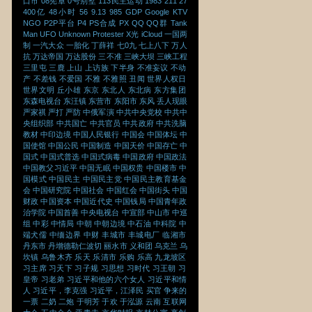
口市
08宪章
0号别墅
113民主运动
1983
211
27
400亿
48小时
56
9.13
985
GDP
Google
KTV
NGO
P2P平台
P4
PS合成
PX
QQ
QQ群
Tank
Man
UFO
Unknown Protester
X光
iCloud
一国两
制
一汽大众
一胎化
丁薛祥
七0九
七上八下
万人
抗
万达帝国
万达股份
三不准
三峡大坝
三峡工程
三里屯
三鹿
上山
上访族
下半身
不准妄议
不动
产
不差钱
不爱国
不雅
不雅照
丑闻
世界人权日
世界文明
丘小雄
东京
东北人
东北病
东方集团
东森电视台
东汪镇
东营市
东阳市
东风
丢人现眼
严家祺
严打
严防
中俄军演
中共中央党校
中共中
央组织部
中共国亡
中共官员
中共政府
中共洗脑
教材
中印边境
中国人民银行
中国会
中国体坛
中
国使馆
中国公民
中国制造
中国天价
中国存亡
中
国式
中国式普选
中国式病毒
中国政府
中国政法
中国教父习近平
中国无眠
中国权贵
中国楼市
中
国模式
中国民主
中国民主党
中国民主教育基金
会
中国研究院
中国社会
中国红会
中国街头
中国
财政
中国资本
中国近代史
中国钱局
中国青年政
治学院
中国首善
中央电视台
中宣部
中山市
中巡
组
中彩
中情局
中朝
中朝边境
中石油
中科院
中
端犬儒
中缅边界
中财
丰城市
丰城电厂
临湘市
丹东市
丹增德勒仁波切
丽水市
义和团
乌克兰
乌
坎镇
乌鲁木齐
乐天
乐清市
乐购
乐高
九龙坡区
习主席
习天下
习子规
习思想
习时代
习王朝
习
皇帝
习老弟
习近平和他的六个女人
习近平和情
人
习近平，李克强
习近平，江泽民
买官
争来的
一票
二奶
二炮
于明芳
于欢
于泓源
云南
互联网