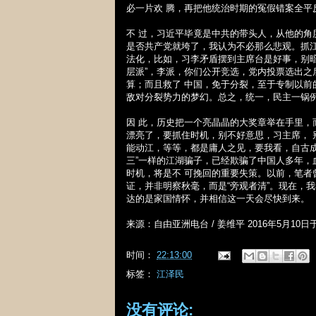
必一片欢 腾，再把他统治时期的冤假错案全
不 过，习近平毕竟是中共的带头人，从他的
是否共产党就垮了，我认为不必那么悲观。抓
法化，比如，习李矛盾摆到主席台是好事，别暗
层派”，李派，你们公开竞选，党内投票选出
算；而且救了 中国，免于分裂，至于专制以
敌对分裂势力的梦幻。总之，统一，民主一锅例汤
因 此，历史把一个亮晶晶的大奖章举在手里，
漂亮了，要抓住时机，别不好意思，习主席，
能动江，等等，都是庸人之见，要我看，自古成
三”一样的江湖骗子，已经欺骗了中国人多年
时机，将是不 可挽回的重要失策。以前，笔
证，并非明察秋毫，而是“旁观者清”。现在，
达的是家国情怀，并相信这一天会尽快到来。
来源：自由亚洲电台
/
姜维平
2016
年
5
月
10
日
时间：
22:13:00
标签：
江泽民
没有评论: