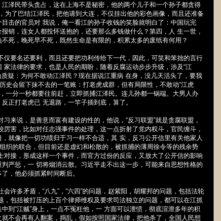
，江泽民带头贪占，这在上海不是秘密，他的两个儿子和一个孙子都贪得
口，为了巴结江泽民，把他请到大连，不仅挂出他的彩色画像，而且还准备
个目击的官员对 我说，俺一看江的孙子收钱的笑脸就明白了：中国玩完
全报销，连女人都投怀送抱的，还要那么多钱做什么？第四，人 生一世，
晚不死，晚死早不死，既然生命是有限的，积累太多的废纸有何用？
们不仅要名还要利，而且还要把功利传给下一代，因此，可笑和笨拙的言行
 家法律的要求，也是人民的期盼，随着反腐运动步步升级，涉及“江
广为质疑：为何不敢动江泽民？现在据说江重病 在身，没几天活头了，要我
，历史会留下抹不去的一笔账：打老虎成群，但有局限性，不敢动“江虎
此，一分一秒都要往前赶，立即抓捕江泽民。连儿孙都一锅端。大男人办
反正打老虎已 无退路，一竿子插到底，算了。
对习来说，是善意而富有建设的性的，他说，“反习联盟”就是贪腐联盟，
 较厉害，比如对任志强事件的处理，这一点折射了党内权斗，官民缠斗，
习，就像把一切功绩归于习一样不合适，其 实，反习公开信里有关他家人
些组织的联合，但目前还是虚幻和松散的，被抓捕的薄周徐令等的残余势
人士对接，形成这样一个事件，而官方过份的反应，又放大了公开信的影响
重判严惩，一 切将烟消云散。习近平走不出这一步，可能来自思想性格的
多了，他必须抓紧时间断后。
会许多矛盾，“八九”，“六四”的问题，赵紫阳，胡耀邦的问题，包括法轮
问题，包括被打压的上百个律师维权及要求司法独立的问题，都可以在江抓
中到“江贼”身上，一点不冤枉他，一 方面可以泄愤，彻底渲泄多年的积
之就不会再有人翻案，捣乱，假如按照国家法律，把他杀了，全国人民想