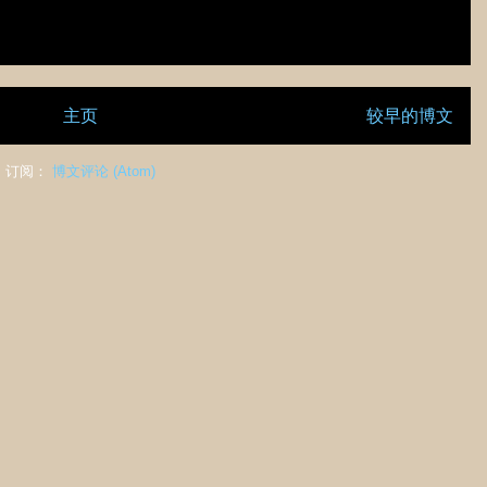
主页
较早的博文
订阅：
博文评论 (Atom)