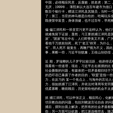
中国，必得顺应民意，反腐败，抓老虎；第二
无厌，
1999
年， 薄熙来以大连百年建市为借
数百个银行卡，赠送江泽民及其随员，当时一
了；第三，当官的神马都是白给的，吃喝玩乐
既便荣华富贵，身体强健，也不过百年，早死
偏 偏江泽民和一班贪官污吏不这样认为，他
就难免留下证据，显然，习王要抓捕江泽民是国
派”，“团派”等左中右，人们即赞美又不满，
看他千万抓前别死，死了“老王”得哭，为什么
爷”，而人死不 能复生，再鞭尸视为不义，因
事，果断一些，习近平别犹豫，王歧山别彷徨，
近 期，罗瑞卿的儿子罗宇比较活跃，他讲得话
我看有一些道理，现在，习近平左右摇摆的比
社会撕裂的问题，有媒体把一切矛盾都归结于
的恐吓语已暴露了作者的目的，“联盟”是指一
力，在反习的 某一个焦点上，与海外的言论
力，假如抓捕了江泽民，并依法对薄周等党羽
优柔寡断，瞻前顾后，历史留给他的机会不太
抓 捕江泽民，可以申张正义，顺应民心，化解社
功宗教自由的问题，包括刘晓波言论自由 的
捕后，摆到台面上解决，把所有的社会矛盾都集
怨；另一方面可以砍旗，把江派连根挖去，随