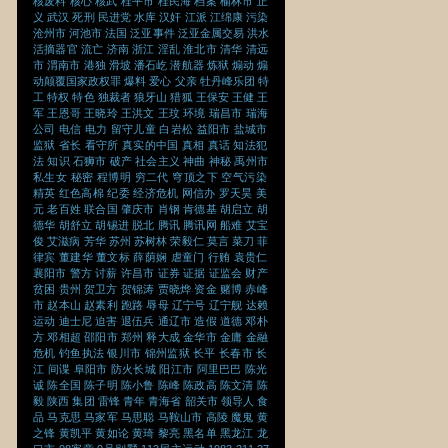
核废料
核心
核武
桂平市
桂民海
档案
榆林市
正
义
武汉
死刑
民进党
水库
汉奸
江派
江绵康
污染
沧州市
河池市
法国
泛亚事件
泛亚金属交易
洪水
活摘器官
流亡
济南
浙江
淫乱
淮北市
清华
清远
市
渭南市
港独
滑坡
潘石屹
潜航器
炼狱
煽动
煽
动颠覆国家政权罪
爆料
爱心
父亲
牡丹峰乐团
特
工
特权
特色
独裁者
狼牙山
猎狐
王保安
王健
王
军
王恩哥
王晓玲
王洪文
王玟
环境
瑞昌市
瑞海
公司
电信
电力
留守儿童
白岩松
益阳市
盐城市
监狱
省长
看守所
真实的中国
真相
真话
知法犯
法
知识
石狮市
破产
社会主义
神曲
神秘
禹州市
私生女
秘密
程博明
穷二代
穹顶之下
空气污染
精英
红色高棉
纪委
经济危机
网信办
罗天昊
美
元
老百姓
联合国
肇庆市
肖钢
肯德基
胡启立
胡
德华
胡舒立
胡锡进
脱北
腾讯
腾讯网
船难
艾宝
俊
艾滋病
芳华
苏州
苏树林
荣毅仁
莫言
菜刀
菲
律宾
董建华
董文标
薛荫娴
虐童门
行贿
袁贵仁
襄阳市
警方
讨薪
许昌市
证券
证据
证监会
财产
贫困
贵州
贺卫方
贺锦涛
贾晓烨
资金
赌博
赤峰
市
赵本山
赵素利
跑路
辱母
辽宁号
辽宁舰
达赖
运动
迪士尼
迫害
退伍兵
通辽市
造假
道德
邓朴
方
邓相超
邵阳市
郑州
释大成
金华市
金庸
金融
危机
钓鱼执法
银川市
锦州监狱
长平
长春市
长
江
间谍
阜阳市
防火长城
阳江市
阿里巴巴
陈光
诚
陈全国
陈子明
陈小鲁
陈峰
陈政高
陈文清
陈
毅
陕西
集团
雷锋
青年
青海省
韶关市
领导人
食
品
马克思
马家军
马思聪
马鞍山市
高陵
魔鬼
黄
之锋
黄凯平
黄如论
黄琦
黎亮
黑名单
黑龙江
龙