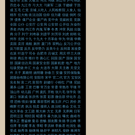
临汾市
主权
久敬庄
乌坎
乌镇
乐山市
乒乓球队
乔忠令
九江市
习大大
习家军
二孩
于建嵘
于浩
成
五毛
亡党
京城
人吃人
人民检察院
人食人
仙
桃市
任大炮
依法治国
信仰
信力建
信徒
倒闭
倪
萍
债务
僵尸企业
僵尸肉
党中央
党媒姓党
党旗
全国
公仆
公安厅
公安局
公安部
公开信
兴奋剂
养老
内地
内江市
内鬼
军事
冬奥
冲突
凤姐
出版
商
分子
列宁
刘奇葆
刘彦平
刘芳菲
刘虎
前哨
化
州市
北韩
十九
十九大
十月革命
华为
华涌
华裔
卖国
卖淫
南航
厕所
厦门市
双鸭山
反习公开信
反习联盟
反共
反华势力
反美斗士
反间谍
发改委
右派
叶选宁
司令
合肥市
吕锡文
周滨
呼兰大侠
和谐
商丘市
喀什市
善心汇
回国
国产
国保
国安
部
国家信访局
国家安全部
国家机密
地产
地方
垃圾焚烧
外汇
大会
大连市
大限
天主教
天堂文
件
天子
奚晓明
姚明珊
孙春兰
安徽
安邦保险集
团股份有限公司
安阳市
宋平
官二代
官方
宝安区
实名制
富二代
富阳市
尉健行
小粉红
尸体
尼姑
屠杀
山寨
工资
巴黎
常万全
常委
常熟市
平壤
平
顶山市
幼儿园
广州
庞氏
开枪
张六毛
张学良
张
家口
张家成
张庆伟
张震
彩票
微信群
怀化市
总
理
恐怖
情妇
惨案
慕容雪村
戴玉庆
户口
房价
房
峰辉
打虎
执法
拍卖
接班人
政治犯
教会
文化
文
化大革命
文工团
斯大林
方丈
无界
无界网
日军
昆明泛亚
明经国
昭通市
暴力执法
曝光
曲靖市
曹永正
曹鉴燎
曼谷
曾畅
朋友圈
朱德
李云峰
李
伯潭
李光耀
李友
李昭
李洪林
李焕君
杜润生
杨
受成
杨秀珠
杨继绳
杨舒平
林耶凡
柴静
株洲市