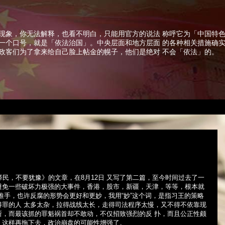
现象，你无法解释，也看不明白，只能用官方的说法 称呼它为「中国特
一个口号，就是「依法治国」。中央层面和地方层面 的各种相关措施确
政客们为了拿来给自己脸上帖金的幌子，他们是绝对 不会「依法」的。
泽民，不要犹豫》的文章，在
8
月
12
日 又写了第二篇，至今时间过去了一
避免一些破坏力极强的大事件，香港，股市，新疆，天津，等等，根本就
推手，也许反腐的形势会更好和更妙，我用“妙”这个词，是指习王的策略
得罪的人 太多太杂，拉得战线太长，走得司法程序太慢，又不得不依靠现
断，而最该抓的罪魁祸首却不敢动，不仅招致强烈的反 扑，而且公正性颇
，这样再拖下去，政治崩盘的可能性增强了。