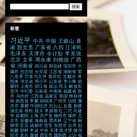
标签
习近平
中共
中国
王岐山
香
港
郭文贵
广东省
六四
江泽民
毛泽东
天津市
令计划
李克强
北京
文革
周永康
刘晓波
广西
省
河南省
四川省
郭伯雄
深圳市
大
爆炸
任志强
令完成
江苏省
湖南省
零
八宪章
巴拿马文件
曾庆红
北戴河
薄
熙来
河北省
邓小平
山东省
李小琳
胡
耀邦
上海市
浙江省
政治
民主
解放军
雷洋
中纪委
云南省
中南海
福建省
股
市
乌坎村
江西省
温家宝
美国
维权律
师
陕西省
李鹏
胡锦涛
广州市
访民
重
庆市
雾霾
中国经济
刘云山
反腐
新疆
湖北省
维权
股灾
李源潮
红二代
肖建
华
赵紫阳
上海
共产党
柳州市
爆炸
北
京市
安徽省
海南省
贾庆林
辽宁省
铜
锣湾
官员
成都市
贪官
东莞市
台湾
彭
丽媛
朝鲜
李波
中央
天津
徐才厚
微信
经济
老兵
腐败
西安市
魏则西
上访
低