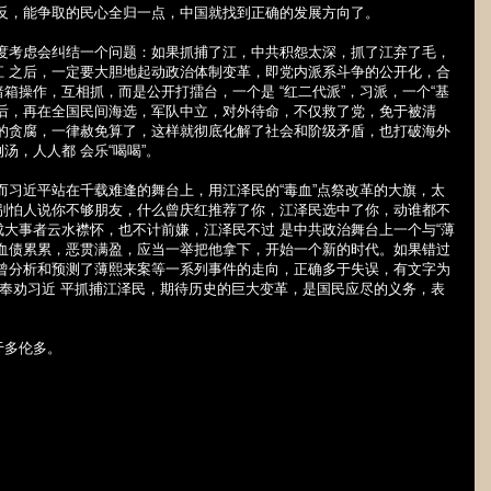
平反，能争取的民心全归一点，中国就找到正确的发展方向了。
角度考虑会纠结一个问题：如果抓捕了江，中共积怨太深，抓了江弃了毛，
江 之后，一定要大胆地起动政治体制变革，即党内派系斗争的公开化，合
箱操作，互相抓，而是公开打擂台，一个是 “红二代派”，习派，一个“基
之后，再在全国民间海选，军队中立，对外待命，不仅救了党，免于被清
前的贪腐，一律赦免算了，这样就彻底化解了社会和阶级矛盾，也打破海外
，人人都 会乐“喝喝”。
而习近平站在千载难逢的舞台上，用江泽民的“毒血”点祭改革的大旗，太
 别怕人说你不够朋友，什么曾庆红推荐了你，江泽民选中了你，动谁都不
大事者云水襟怀，也不计前嫌，江泽民不过 是中共政治舞台上一个与“薄
，血债累累，恶贯满盈，应当一举把他拿下，开始一个新的时代。如果错过
者曾分析和预测了薄熙来案等一系列事件的走向，正确多于失误，有文字为
我奉劝习近 平抓捕江泽民，期待历史的巨大变革，是国民应尽的义务，表
于多伦多。