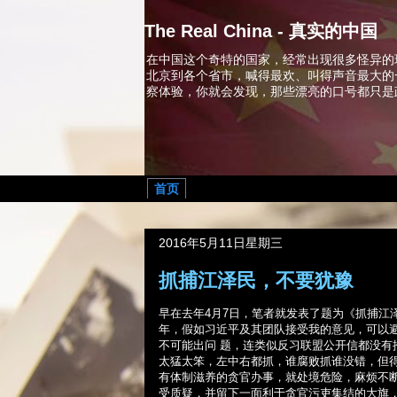
The Real China - 真实的中国
在中国这个奇特的国家，经常出现很多怪异的
北京到各个省市，喊得最欢、叫得声音最大的
察体验，你就会发现，那些漂亮的口号都只是
首页
2016年5月11日星期三
抓捕江泽民，不要犹豫
早在去年
4
月
7
日，笔者就发表了题为《抓捕江
年，假如习近平及其团队接受我的意见，可以
不可能出问 题，连类似反习联盟公开信都没有
太猛太笨，左中右都抓，谁腐败抓谁没错，但
有体制滋养的贪官办事，就处境危险，麻烦不
受质疑，并留下一面利于贪官污吏集结的大旗