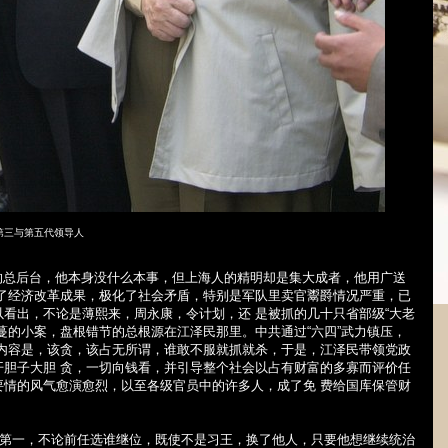
第三与第五代领导人
风的总后台，他本身没什么本事，但上海人的精明却是集大成者，他用广送
 了经济改革成果，极化了社会矛盾，特别是军队里卖官鬻爵情况严重，已
看出，不论是薄熙来，周永康，令计划，还 是被抓的几十只省部级“大老
蔓的小案，盘根错节的总根源在江泽民那里。中共通过“六四”武力镇压，
要内容是，该贪，该占无所谓，谁敢不服就抓就杀，于是，江泽民带领党政
开胆子大胆 贪，一切向钱看，并引导整个社会以占有财富的多寡而评价任
要情的风气愈演愈烈，以至各级官员中的许多人，成了免 费给国库保管财
，第一，不论前任选谁继位，既使不是习王，换了他人，只要他想继续统治