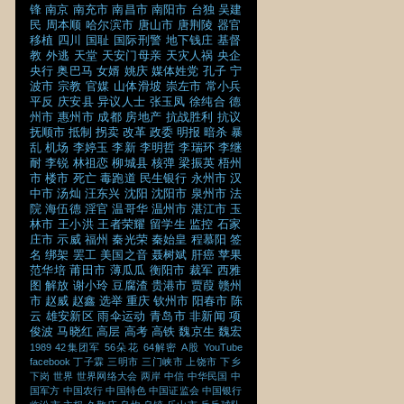
锋
南京
南充市
南昌市
南阳市
台独
吴建
民
周本顺
哈尔滨市
唐山市
唐荆陵
器官
移植
四川
国耻
国际刑警
地下钱庄
基督
教
外逃
天堂
天安门母亲
天灾人祸
央企
央行
奥巴马
女婿
姚庆
媒体姓党
孔子
宁
波市
宗教
官媒
山体滑坡
崇左市
常小兵
平反
庆安县
异议人士
张玉凤
徐纯合
德
州市
惠州市
成都
房地产
抗战胜利
抗议
抚顺市
抵制
拐卖
改革
政委
明报
暗杀
暴
乱
机场
李婷玉
李新
李明哲
李瑞环
李继
耐
李锐
林祖恋
柳城县
核弹
梁振英
梧州
市
楼市
死亡
毒跑道
民生银行
永州市
汉
中市
汤灿
汪东兴
沈阳
沈阳市
泉州市
法
院
海伍德
淫官
温哥华
温州市
湛江市
玉
林市
王小洪
王者荣耀
留学生
监控
石家
庄市
示威
福州
秦光荣
秦始皇
程慕阳
签
名
绑架
罢工
美国之音
聂树斌
肝癌
苹果
范华培
莆田市
薄瓜瓜
衡阳市
裁军
西雅
图
解放
谢小玲
豆腐渣
贵港市
贾葭
赣州
市
赵威
赵鑫
选举
重庆
钦州市
阳春市
陈
云
雄安新区
雨伞运动
青岛市
非新闻
项
俊波
马晓红
高层
高考
高铁
魏京生
魏宏
1989
42集团军
56朵花
64解密
A股
YouTube
facebook
丁子霖
三明市
三门峡市
上饶市
下乡
下岗
世界
世界网络大会
两岸
中信
中华民国
中
国军方
中国农行
中国特色
中国证监会
中国银行