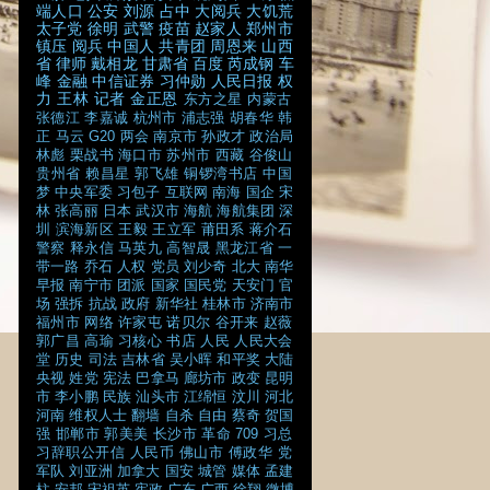
端人口
公安
刘源
占中
大阅兵
大饥荒
太子党
徐明
武警
疫苗
赵家人
郑州市
镇压
阅兵
中国人
共青团
周恩来
山西
省
律师
戴相龙
甘肃省
百度
芮成钢
车
峰
金融
中信证券
习仲勋
人民日报
权
力
王林
记者
金正恩
东方之星
内蒙古
张德江
李嘉诚
杭州市
浦志强
胡春华
韩
正
马云
G20
两会
南京市
孙政才
政治局
林彪
栗战书
海口市
苏州市
西藏
谷俊山
贵州省
赖昌星
郭飞雄
铜锣湾书店
中国
梦
中央军委
习包子
互联网
南海
国企
宋
林
张高丽
日本
武汉市
海航
海航集团
深
圳
滨海新区
王毅
王立军
莆田系
蒋介石
警察
释永信
马英九
高智晟
黑龙江省
一
带一路
乔石
人权
党员
刘少奇
北大
南华
早报
南宁市
团派
国家
国民党
天安门
官
场
强拆
抗战
政府
新华社
桂林市
济南市
福州市
网络
许家屯
诺贝尔
谷开来
赵薇
郭广昌
高瑜
习核心
书店
人民
人民大会
堂
历史
司法
吉林省
吴小晖
和平奖
大陆
央视
姓党
宪法
巴拿马
廊坊市
政变
昆明
市
李小鹏
民族
汕头市
江绵恒
汶川
河北
河南
维权人士
翻墙
自杀
自由
蔡奇
贺国
强
邯郸市
郭美美
长沙市
革命
709
习总
习辞职公开信
人民币
佛山市
傅政华
党
军队
刘亚洲
加拿大
国安
城管
媒体
孟建
柱
安邦
宋祖英
宪政
广东
广西
徐翔
微博