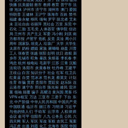
快播
抗美援朝
救市
教师
教育
普宁市
法
律
泡沫
泸州市
济宁市
湖州市
澳门
爱国
特朗普
王健林
王沪宁
珠海市
百姓
禁书
福建
秦永敏
移民
缅甸
罗宇
脱北者
艾未
未
言论自由
谷丽萍
黑社会
万里
东莞
中
石化
二胎
五毛党
人体器官
佛学院
信访
局
兰州市
共产主义
军委
冯小刚
刘淇
南
方都市报
卢昱宇
危机
反党
吴淦
周小川
周年
国家队
坦克人
垃圾厂
大学
大学生
太原市
奶粉
嫖娼
家族
屠呦呦
崩盘
川普
工人
张春贤
张越
张阳
彭明
抗日
政权
新
乡市
无锡市
旺角
暴跌
朱熔基
李长春
李
鸿忠
杭州
核电站
毛新宇
江苏
江青
沉船
法轮功
洛阳市
炎黄春秋
牡丹峰
王建平
王歧山
白宫
知识分子
社会
红军
红卫兵
红黄蓝
自焚
范冰冰
范长龙
蔡英文
计划
生育
诈骗
贯君
贵阳市
贾廷安
赵乐际
连
云港市
遂宁市
邢台市
陈光标
难民
雷洋
案
领袖
颠覆
骗子
高耀洁
黄兴国
黑客
IS
VPN
e租宝
万达
三亚市
三君子
下台
东
北
中产阶级
中华人民共和国
中国共产党
中国联通
临沂市
丽江市
习明泽
习近平
与他的情人们
于幼军
云浮市
人权律师
会议
俞可平
信阳市
八九
公务员
公民
六
四天网
军人
军区
军改
军权
农民工
冤案
冯正虎
出逃
刘霞
化工
北海市
医院
华国