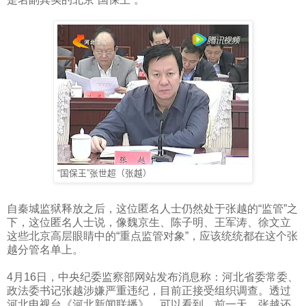
“国保王”张世超（张越）
自秦城监狱释放之后，这位匿名人士仍然处于张越的“监管”之
下，这位匿名人士说，像魏京生、陈子明、王军涛、徐文立
这些北京高层眼睛中的“重点监管对象”，应该统统都在这个张
越分管名单上。
4
月
16
日，中央纪委监察部网站发布消息称：河北省委常委、
政法委书记张越涉嫌严重违纪，目前正接受组织调查。透过
河北电视台《河北新闻联播》，可以看到，前一天，张越还