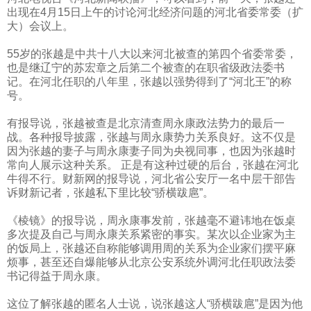
出现在
4
月
15
日上午的讨论河北经济问题的河北省委常委（扩
大）会议上。
55
岁的张越是中共十八大以来河北被查的第四个省委常委，
也是继辽宁的苏宏章之后第二个被查的在职省级政法委书
记。在河北任职的八年里，张越以强势得到了“河北王”的称
号。
有报导说，张越被查是北京清查周永康政法势力的最后一
战。各种报导披露，张越与周永康势力关系良好。这不仅是
因为张越的妻子与周永康妻子同为央视同事，也因为张越时
常向人展示这种关系。
正是有这种过硬的后台，张越在河北
牛得不行。财新网的报导说，河北省公安厅一名中层干部告
诉财新记者，张越私下里比较“骄横跋扈”。
《棱镜》的报导说，周永康事发前，张越毫不避讳地在饭桌
多次提及自己与周永康关系紧密的事实。某次以企业家为主
的饭局上，张越还自称能够调用周的关系为企业家们摆平麻
烦事，甚至还自爆能够从北京公安系统外调河北任职政法委
书记得益于周永康。
这位了解张越的匿名人士说，说张越这人“骄横跋扈”是因为他