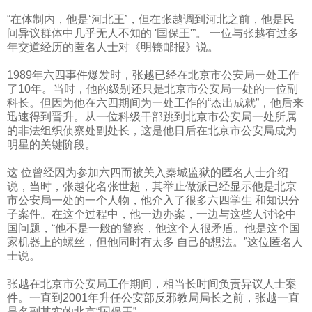
“在体制内，他是‘河北王’，但在张越调到河北之前，他是民
间异议群体中几乎无人不知的
'
国保王
'
”。
一位与张越有过多
年交道经历的匿名人士对《明镜邮报》说。
1989
年六四事件爆发时，张越已经在北京市公安局一处工作
了
10
年。当时，他的级别还只是北京市公安局一处的一位副
科长。但因为他在六四期间为一处工作的“杰出成就”，他后来
迅速得到晋升。从一位科级干部跳到北京市公安局一处所属
的非法组织侦察处副处长，这是他日后在北京市公安局成为
明星的关键阶段。
这 位曾经因为参加六四而被关入秦城监狱的匿名人士介绍
说，当时，张越化名张世超，其举止做派已经显示他是北京
市公安局一处的一个人物，他介入了很多六四学生 和知识分
子案件。在这个过程中，他一边办案，一边与这些人讨论中
国问题，“他不是一般的警察，他这个人很矛盾。他是这个国
家机器上的螺丝，但他同时有太多 自己的想法。”这位匿名人
士说。
张越在北京市公安局工作期间，相当长时间负责异议人士案
件。一直到
2001
年升任公安部反邪教局局长之前，张越一直
是名副其实的北京“国保王”。