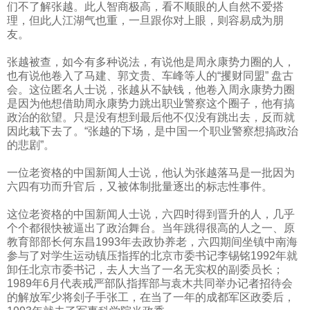
们不了解张越。此人智商极高，看不顺眼的人自然不爱搭
理，但此人江湖气也重，一旦跟你对上眼，则容易成为朋
友。
张越被查，如今有多种说法，有说他是周永康势力圈的人，
也有说他卷入了马建、郭文贵、车峰等人的“攫财同盟”
盘古
会。这位匿名人士说，张越从不缺钱，他卷入周永康势力圈
是因为他想借助周永康势力跳出职业警察这个圈子，他有搞
政治的欲望。只是没有想到最后他不仅没有跳出去，反而就
因此栽下去了。“张越的下场，是中国一个职业警察想搞政治
的悲剧”。
一位老资格的中国新闻人士说，他认为张越落马是一批因为
六四有功而升官后，又被体制批量逐出的标志性事件。
这位老资格的中国新闻人士说，六四时得到晋升的人，几乎
个个都很快被逼出了政治舞台。当年跳得很高的人之一、原
教育部部长何东昌
1993
年去政协养老，六四期间坐镇中南海
参与了对学生运动镇压指挥的北京市委书记李锡铭
1992
年就
卸任北京市委书记，去人大当了一名无实权的副委员长；
1989
年
6
月代表戒严部队指挥部与袁木共同举办记者招待会
的解放军少将刽子手张工，在当了一年的成都军区政委后，