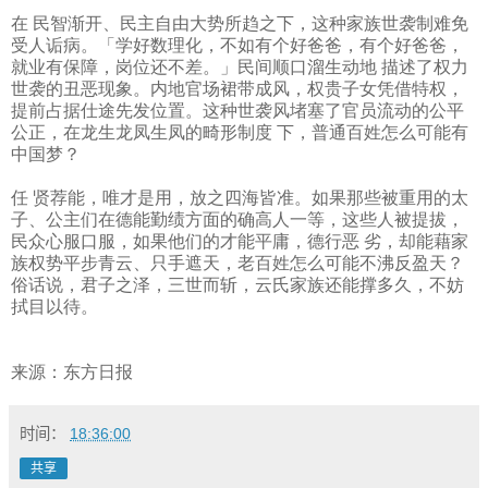
在 民智渐开、民主自由大势所趋之下，这种家族世袭制难免
受人诟病。「学好数理化，不如有个好爸爸，有个好爸爸，
就业有保障，岗位还不差。」民间顺口溜生动地 描述了权力
世袭的丑恶现象。内地官场裙带成风，权贵子女凭借特权，
提前占据仕途先发位置。这种世袭风堵塞了官员流动的公平
公正，在龙生龙凤生凤的畸形制度 下，普通百姓怎么可能有
中国梦？
任 贤荐能，唯才是用，放之四海皆准。如果那些被重用的太
子、公主们在德能勤绩方面的确高人一等，这些人被提拔，
民众心服口服，如果他们的才能平庸，德行恶 劣，却能藉家
族权势平步青云、只手遮天，老百姓怎么可能不沸反盈天？
俗话说，君子之泽，三世而斩，云氏家族还能撑多久，不妨
拭目以待。
来源：东方日报
时间：
18:36:00
共享