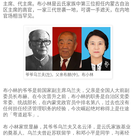
主席、代主席。布小林是云氏家族中第三位担任内蒙古自治
区主席的高官，一家三代世袭一地，可谓一手遮天，在内地
官场相当罕见。
爷爷乌兰夫(左)，父亲布赫(中)，布小林
布小林的爷爷是前国家副主席乌兰夫，父亲是全国人大前副
委员长布赫。在今次晋升之前，布小林的职务是自治区党委
常委、统战部长，在内蒙党政官员中排名第八，过去也没有
任何担任经济管理职务的经验，今次崛起绝对称得上是仕途
的「弯道超车」。
布 小林家世显赫，其爷爷乌兰夫又名云泽，是云氏家族基业
的奠基人。乌兰夫曾赴苏联留学，和邓小平是同学，与蒋经