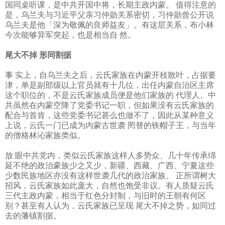
国同桌听课，是中共开国中将，长期主政内蒙。 值得注意的
是，乌兰夫与习近平父亲习仲勋关系密切，习仲勋曾公开说
乌兰夫是他「深为敬佩的良师益友」。有这层关系，布小林
今次能够异军突起，也是相当自 然。
尾大不掉
形同割据
事 实上，自乌兰夫之后，云氏家族在内蒙开枝散叶，占据要
津，单是副部级以上官员就有十几位，出任内蒙自治区主席
这个职位的，不是云氏家族成员便是他们家族的 代理人。中
共虽然在内蒙空降了党委书记一职，但如果没有云氏家族的
配合与首肯，这些党委书记甚么也做不了，因此从某种意义
上说，云氏一门已成为内蒙古世袭 罔替的铁帽子王，与当年
的僧格林沁家族类似。
放 眼中共党内，类似云氏家族这样人多势众、几十年传承绵
延不绝的政治豪族少之又少，新疆、西藏、广西、宁夏这些
少数民族地区亦没有这样世袭几代的政治家族。 正所谓树大
招风，云氏家族如此庞大，自然也饱受非议。有人质疑云氏
三代主政内蒙，相当于红色分封制，与旧时的王朝有何区
别？甚至有人认为，云氏家族已呈现 尾大不掉之势，如同过
去的藩镇割据。