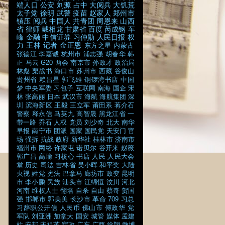
端人口
公安
刘源
占中
大阅兵
大饥荒
太子党
徐明
武警
疫苗
赵家人
郑州市
镇压
阅兵
中国人
共青团
周恩来
山西
省
律师
戴相龙
甘肃省
百度
芮成钢
车
峰
金融
中信证券
习仲勋
人民日报
权
力
王林
记者
金正恩
东方之星
内蒙古
张德江
李嘉诚
杭州市
浦志强
胡春华
韩
正
马云
G20
两会
南京市
孙政才
政治局
林彪
栗战书
海口市
苏州市
西藏
谷俊山
贵州省
赖昌星
郭飞雄
铜锣湾书店
中国
梦
中央军委
习包子
互联网
南海
国企
宋
林
张高丽
日本
武汉市
海航
海航集团
深
圳
滨海新区
王毅
王立军
莆田系
蒋介石
警察
释永信
马英九
高智晟
黑龙江省
一
带一路
乔石
人权
党员
刘少奇
北大
南华
早报
南宁市
团派
国家
国民党
天安门
官
场
强拆
抗战
政府
新华社
桂林市
济南市
福州市
网络
许家屯
诺贝尔
谷开来
赵薇
郭广昌
高瑜
习核心
书店
人民
人民大会
堂
历史
司法
吉林省
吴小晖
和平奖
大陆
央视
姓党
宪法
巴拿马
廊坊市
政变
昆明
市
李小鹏
民族
汕头市
江绵恒
汶川
河北
河南
维权人士
翻墙
自杀
自由
蔡奇
贺国
强
邯郸市
郭美美
长沙市
革命
709
习总
习辞职公开信
人民币
佛山市
傅政华
党
军队
刘亚洲
加拿大
国安
城管
媒体
孟建
柱
安邦
宋祖英
宪政
广东
广西
徐翔
微博