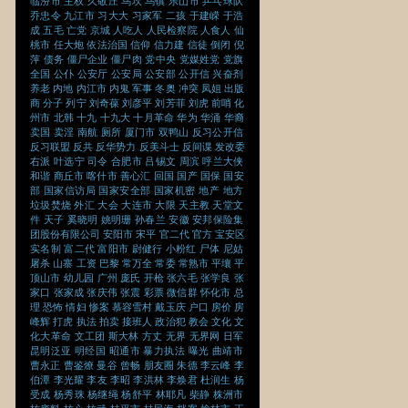
临汾市
主权
久敬庄
乌坎
乌镇
乐山市
乒乓球队
乔忠令
九江市
习大大
习家军
二孩
于建嵘
于浩
成
五毛
亡党
京城
人吃人
人民检察院
人食人
仙
桃市
任大炮
依法治国
信仰
信力建
信徒
倒闭
倪
萍
债务
僵尸企业
僵尸肉
党中央
党媒姓党
党旗
全国
公仆
公安厅
公安局
公安部
公开信
兴奋剂
养老
内地
内江市
内鬼
军事
冬奥
冲突
凤姐
出版
商
分子
列宁
刘奇葆
刘彦平
刘芳菲
刘虎
前哨
化
州市
北韩
十九
十九大
十月革命
华为
华涌
华裔
卖国
卖淫
南航
厕所
厦门市
双鸭山
反习公开信
反习联盟
反共
反华势力
反美斗士
反间谍
发改委
右派
叶选宁
司令
合肥市
吕锡文
周滨
呼兰大侠
和谐
商丘市
喀什市
善心汇
回国
国产
国保
国安
部
国家信访局
国家安全部
国家机密
地产
地方
垃圾焚烧
外汇
大会
大连市
大限
天主教
天堂文
件
天子
奚晓明
姚明珊
孙春兰
安徽
安邦保险集
团股份有限公司
安阳市
宋平
官二代
官方
宝安区
实名制
富二代
富阳市
尉健行
小粉红
尸体
尼姑
屠杀
山寨
工资
巴黎
常万全
常委
常熟市
平壤
平
顶山市
幼儿园
广州
庞氏
开枪
张六毛
张学良
张
家口
张家成
张庆伟
张震
彩票
微信群
怀化市
总
理
恐怖
情妇
惨案
慕容雪村
戴玉庆
户口
房价
房
峰辉
打虎
执法
拍卖
接班人
政治犯
教会
文化
文
化大革命
文工团
斯大林
方丈
无界
无界网
日军
昆明泛亚
明经国
昭通市
暴力执法
曝光
曲靖市
曹永正
曹鉴燎
曼谷
曾畅
朋友圈
朱德
李云峰
李
伯潭
李光耀
李友
李昭
李洪林
李焕君
杜润生
杨
受成
杨秀珠
杨继绳
杨舒平
林耶凡
柴静
株洲市