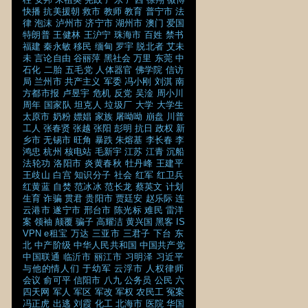
快播
抗美援朝
救市
教师
教育
普宁市
法
律
泡沫
泸州市
济宁市
湖州市
澳门
爱国
特朗普
王健林
王沪宁
珠海市
百姓
禁书
福建
秦永敏
移民
缅甸
罗宇
脱北者
艾未
未
言论自由
谷丽萍
黑社会
万里
东莞
中
石化
二胎
五毛党
人体器官
佛学院
信访
局
兰州市
共产主义
军委
冯小刚
刘淇
南
方都市报
卢昱宇
危机
反党
吴淦
周小川
周年
国家队
坦克人
垃圾厂
大学
大学生
太原市
奶粉
嫖娼
家族
屠呦呦
崩盘
川普
工人
张春贤
张越
张阳
彭明
抗日
政权
新
乡市
无锡市
旺角
暴跌
朱熔基
李长春
李
鸿忠
杭州
核电站
毛新宇
江苏
江青
沉船
法轮功
洛阳市
炎黄春秋
牡丹峰
王建平
王歧山
白宫
知识分子
社会
红军
红卫兵
红黄蓝
自焚
范冰冰
范长龙
蔡英文
计划
生育
诈骗
贯君
贵阳市
贾廷安
赵乐际
连
云港市
遂宁市
邢台市
陈光标
难民
雷洋
案
领袖
颠覆
骗子
高耀洁
黄兴国
黑客
IS
VPN
e租宝
万达
三亚市
三君子
下台
东
北
中产阶级
中华人民共和国
中国共产党
中国联通
临沂市
丽江市
习明泽
习近平
与他的情人们
于幼军
云浮市
人权律师
会议
俞可平
信阳市
八九
公务员
公民
六
四天网
军人
军区
军改
军权
农民工
冤案
冯正虎
出逃
刘霞
化工
北海市
医院
华国