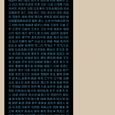
核废料
核心
核武
桂平市
桂民海
档案
榆林市
正
义
武汉
死刑
民进党
水库
汉奸
江派
江绵康
污染
沧州市
河池市
法国
泛亚事件
泛亚金属交易
洪水
活摘器官
流亡
济南
浙江
淫乱
淮北市
清华
清远
市
渭南市
港独
滑坡
潘石屹
潜航器
炼狱
煽动
煽
动颠覆国家政权罪
爆料
爱心
父亲
牡丹峰乐团
特
工
特权
特色
独裁者
狼牙山
猎狐
王保安
王健
王
军
王恩哥
王晓玲
王洪文
王玟
环境
瑞昌市
瑞海
公司
电信
电力
留守儿童
白岩松
益阳市
盐城市
监狱
省长
看守所
真实的中国
真相
真话
知法犯
法
知识
石狮市
破产
社会主义
神曲
神秘
禹州市
私生女
秘密
程博明
穷二代
穹顶之下
空气污染
精英
红色高棉
纪委
经济危机
网信办
罗天昊
美
元
老百姓
联合国
肇庆市
肖钢
肯德基
胡启立
胡
德华
胡舒立
胡锡进
脱北
腾讯
腾讯网
船难
艾宝
俊
艾滋病
芳华
苏州
苏树林
荣毅仁
莫言
菜刀
菲
律宾
董建华
董文标
薛荫娴
虐童门
行贿
袁贵仁
襄阳市
警方
讨薪
许昌市
证券
证据
证监会
财产
贫困
贵州
贺卫方
贺锦涛
贾晓烨
资金
赌博
赤峰
市
赵本山
赵素利
跑路
辱母
辽宁号
辽宁舰
达赖
运动
迪士尼
迫害
退伍兵
通辽市
造假
道德
邓朴
方
邓相超
邵阳市
郑州
释大成
金华市
金庸
金融
危机
钓鱼执法
银川市
锦州监狱
长平
长春市
长
江
间谍
阜阳市
防火长城
阳江市
阿里巴巴
陈光
诚
陈全国
陈子明
陈小鲁
陈峰
陈政高
陈文清
陈
毅
陕西
集团
雷锋
青年
青海省
韶关市
领导人
食
品
马克思
马家军
马思聪
马鞍山市
高陵
魔鬼
黄
之锋
黄凯平
黄如论
黄琦
黎亮
黑名单
黑龙江
龙