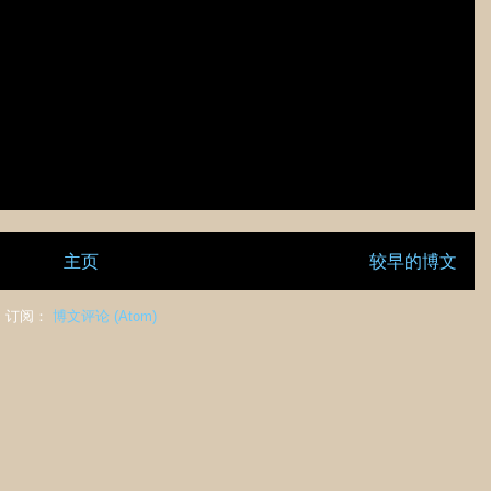
主页
较早的博文
订阅：
博文评论 (Atom)