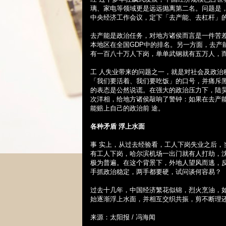
璃、家电等领域更是远远抛离第二名。问题是
中央经济工作会议，定下「去产能、去杠杆」
去产能是政治任务，对地方诸侯而言是一件苦
本地区在全国
GDP
中的排名。另一方面，去产
有一百八十万人下岗，单单武钢就有五万人，
工 人失业带来的问题之一，就是对社会及政
「我们要活着、我们要吃饭」的口号，并痛斥
的表态是公然说谎。在强大的政治压力下，陆
次洋相，给地方诸侯敲响了警钟：如果在去产
能赔上自己的政治前 途。
各种矛盾
浮上水面
事 实上，从过去经验看，工人下岗失业之后
有工人下岗，哈尔滨机场一出门就有人打劫，
极为普遍。在这个背景下，外地人望风而逃，
手抓政治稳定，两手都要硬，试问谈何容易？
过去十几年，中国经济繁花似锦，烈火烹油，
始逐渐浮上水面，并相互交织共振，剪不断理
来源：太阳报
/
冯海闻