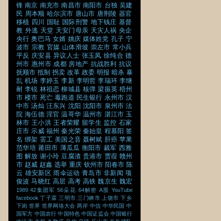
锋
南京
南充市
南昌市
南阳市
台独
吴建
民
周本顺
哈尔滨市
唐山市
唐荆陵
器官
移植
四川
国耻
国际刑警
地下钱庄
基督
教
外逃
天堂
天安门母亲
天灾人祸
央企
央行
奥巴马
女婿
姚庆
媒体姓党
孔子
宁
波市
宗教
官媒
山体滑坡
崇左市
常小兵
平反
庆安县
异议人士
张玉凤
徐纯合
德
州市
惠州市
成都
房地产
抗战胜利
抗议
抚顺市
抵制
拐卖
改革
政委
明报
暗杀
暴
乱
机场
李婷玉
李新
李明哲
李瑞环
李继
耐
李锐
林祖恋
柳城县
核弹
梁振英
梧州
市
楼市
死亡
毒跑道
民生银行
永州市
汉
中市
汤灿
汪东兴
沈阳
沈阳市
泉州市
法
院
海伍德
淫官
温哥华
温州市
湛江市
玉
林市
王小洪
王者荣耀
留学生
监控
石家
庄市
示威
福州
秦光荣
秦始皇
程慕阳
签
名
绑架
罢工
美国之音
聂树斌
肝癌
苹果
范华培
莆田市
薄瓜瓜
衡阳市
裁军
西雅
图
解放
谢小玲
豆腐渣
贵港市
贾葭
赣州
市
赵威
赵鑫
选举
重庆
钦州市
阳春市
陈
云
雄安新区
雨伞运动
青岛市
非新闻
项
俊波
马晓红
高层
高考
高铁
魏京生
魏宏
1989
42集团军
56朵花
64解密
A股
YouTube
facebook
丁子霖
三明市
三门峡市
上饶市
下乡
下岗
世界
世界网络大会
两岸
中信
中华民国
中
国军方
中国农行
中国特色
中国证监会
中国银行