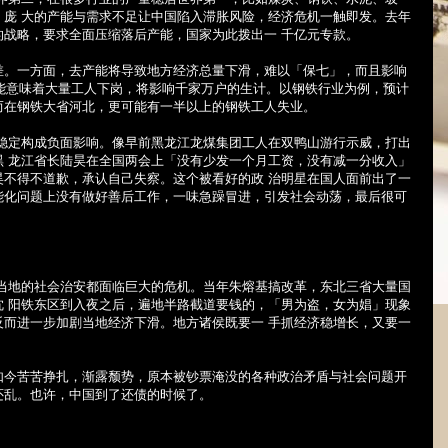
，庞 大的产能与需求不足让中国陷入滞胀风险，经济危机一触即发。去年
的战略，要求全面压缩落后产能，国家为此拨出一 千亿元专款。
差。一方面，去产能将导致地方经济总量下滑，难以「保七」，而且影响
能意味着大量工人下岗，将影响千家万户的生计。以钢铁行业为例，预计
而在钢铁大省河北，更可能有一半以上的钢铁工人失业。
治稳定构成负面影响。像早前黑龙江龙煤集团工人在双鸭山游行示威，打出
黑 龙江省长陆昊在全国两会上「没有少发一个月工资，没有减一分收入」
昊不得不道歉，承认自己失察。这个被看好的政 治明星在国人面前出了一
能化问题上没有做好善后工作，一味急躁冒进，引发社会动荡，最后很可
，当地的社会治安都面临巨大的危机。当年朱熔基搞改革，东北三省大量国
沈 阳铁东区到入夜之后，遍地半路截道要钱的，「男为盗，女为娼」现象
反而进一步加剧当地经济下滑。地方诸侯既要一 手抓经济稳增长，又要一
如今苦苦挣扎，渐露颓势，原本被钞票淹没的各种政治矛盾与社会问题开
还乱。也许，中国到了还债的时候了。