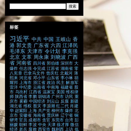
标签
习近平
中共
中国
王岐山
香
港
郭文贵
广东省
六四
江泽民
毛泽东
天津市
令计划
李克强
北京
文革
周永康
刘晓波
广西
省
河南省
四川省
郭伯雄
深圳市
大
爆炸
任志强
令完成
江苏省
湖南省
零
八宪章
巴拿马文件
曾庆红
北戴河
薄
熙来
河北省
邓小平
山东省
李小琳
胡
耀邦
上海市
浙江省
政治
民主
解放军
雷洋
中纪委
云南省
中南海
福建省
股
市
乌坎村
江西省
温家宝
美国
维权律
师
陕西省
李鹏
胡锦涛
广州市
访民
重
庆市
雾霾
中国经济
刘云山
反腐
新疆
湖北省
维权
股灾
李源潮
红二代
肖建
华
赵紫阳
上海
共产党
柳州市
爆炸
北
京市
安徽省
海南省
贾庆林
辽宁省
铜
锣湾
官员
成都市
贪官
东莞市
台湾
彭
丽媛
朝鲜
李波
中央
天津
徐才厚
微信
经济
老兵
腐败
西安市
魏则西
上访
低