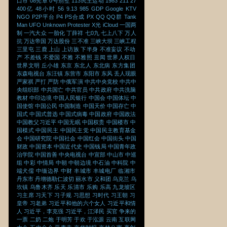
口市
08宪章
0号别墅
113民主运动
1983
211
27
400亿
48小时
56
9.13
985
GDP
Google
KTV
NGO
P2P平台
P4
PS合成
PX
QQ
QQ群
Tank
Man
UFO
Unknown Protester
X光
iCloud
一国两
制
一汽大众
一胎化
丁薛祥
七0九
七上八下
万人
抗
万达帝国
万达股份
三不准
三峡大坝
三峡工程
三里屯
三鹿
上山
上访族
下半身
不准妄议
不动
产
不差钱
不爱国
不雅
不雅照
丑闻
世界人权日
世界文明
丘小雄
东京
东北人
东北病
东方集团
东森电视台
东汪镇
东营市
东阳市
东风
丢人现眼
严家祺
严打
严防
中俄军演
中共中央党校
中共中
央组织部
中共国亡
中共官员
中共政府
中共洗脑
教材
中印边境
中国人民银行
中国会
中国体坛
中
国使馆
中国公民
中国制造
中国天价
中国存亡
中
国式
中国式普选
中国式病毒
中国政府
中国政法
中国教父习近平
中国无眠
中国权贵
中国楼市
中
国模式
中国民主
中国民主党
中国民主教育基金
会
中国研究院
中国社会
中国红会
中国街头
中国
财政
中国资本
中国近代史
中国钱局
中国青年政
治学院
中国首善
中央电视台
中宣部
中山市
中巡
组
中彩
中情局
中朝
中朝边境
中石油
中科院
中
端犬儒
中缅边界
中财
丰城市
丰城电厂
临湘市
丹东市
丹增德勒仁波切
丽水市
义和团
乌克兰
乌
坎镇
乌鲁木齐
乐天
乐清市
乐购
乐高
九龙坡区
习主席
习天下
习子规
习思想
习时代
习王朝
习
皇帝
习老弟
习近平和他的六个女人
习近平和情
人
习近平，李克强
习近平，江泽民
买官
争来的
一票
二奶
二炮
于明芳
于欢
于泓源
云南
互联网