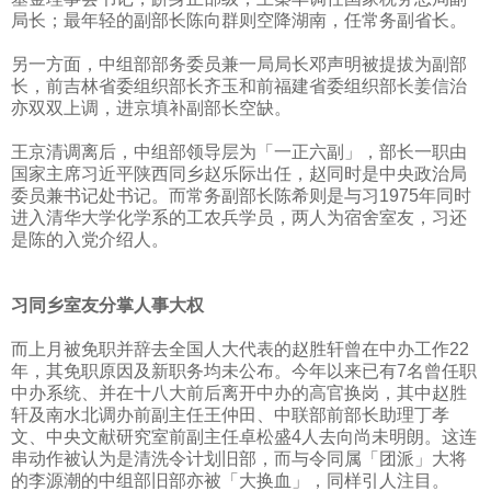
局长；最年轻的副部长陈向群则空降湖南，任常务副省长。
另一方面，中组部部务委员兼一局局长邓声明被提拔为副部
长，前吉林省委组织部长齐玉和前福建省委组织部长姜信治
亦双双上调，进京填补副部长空缺。
王京清调离后，中组部领导层为「一正六副」，部长一职由
国家主席习近平陕西同乡赵乐际出任，赵同时是中央政治局
委员兼书记处书记。而常务副部长陈希则是与习
1975
年同时
进入清华大学化学系的工农兵学员，两人为宿舍室友，习还
是陈的入党介绍人。
习同乡室友分掌人事大权
而上月被免职并辞去全国人大代表的赵胜轩曾在中办工作
22
年，其免职原因及新职务均未公布。今年以来已有
7
名曾任职
中办系统、并在十八大前后离开中办的高官换岗，其中赵胜
轩及南水北调办前副主任王仲田、中联部前部长助理丁孝
文、中央文献研究室前副主任卓松盛
4
人去向尚未明朗。这连
串动作被认为是清洗令计划旧部，而与令同属「团派」大将
的李源潮的中组部旧部亦被「大换血」，同样引人注目。