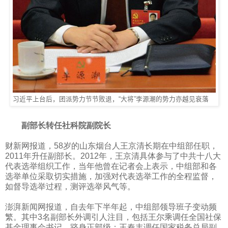
习近平上台后，团派势力节节败退，“大将”李源潮的势力亦越见衰落
副部长转任社科院副院长
财新网报道，
58
岁的山东烟台人王京清长期在中组部任职，
2011
年升任副部长。
2012
年，王京清具体参与了中共十八大
代表选举组织工作，当年他曾在记者会上表示，中组部和各
选举单位采取切实措施，加强对代表选举工作的全程监督，
如督导选举过程，测评选举风气等。
澎湃新闻网报道，自去年下半年起，中组部领导班子变动频
繁。其中
3
名副部长外调引人注目，包括王尔乘调任全国社保
基金理事会书记，跻身正部级；王秦丰调任国家税务总局副