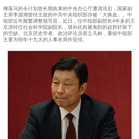
继落马的令计划曾长期执掌的中央办公厅遭清洗后，国家副
主席李源潮曾经主政的中共中央组织部亦被「大换血」。中
组部近年频繁调整领导层，近日，任中组部副部长
4
年多的王
京清转任社会科学院副院长，填补此前被免职的赵胜轩留下
的空缺。北京历史学者、政治评论员章立凡称，重组中组部
主要为明年十九大的人事布局作安排。