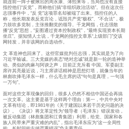
就连前一阵子被揪出的周永康、薄熙来等，当局也没有直接
指控他们“反党”，而称他们搞“非组织政治活动”。但在这次任
志强事件中，“反 党”这项罪名却被端了出来。指控任的人
称，他长期发表反党言论，诋毁共产党“极权”、“不合法”，极
力鼓吹多党制，主张推翻党的领导。千龙网指，任志强散
播“反党”思想，“妄图通过资本控制政权”，“最终实现资本长期
坐庄”。据知情人士说，千龙网的指控文章系“上级部门”交该
网转发，并非该网的自选动作。
文 革造神也回来了。这些官媒批判任志强，其实就是为了向
习近平输诚。三大党媒的表态“绝对忠诚”就是新一轮的造神举
动。类似的肉麻与阿谀之声，目前正充斥着 中国。军委副主
席许其亮最近说，习主席讲话精神是思想灯塔，就像当年的
林彪吹捧毛泽东一样，什么毛主席的话“句句是真理，一句顶
一万句”。
面对这些文革现像的回归，很多人仍然不相信中国还会再搞
一次文革。这主要是基于这样两个理由：第一，中共中央对
文革有结论，即
1981
年的《关于建国以来若干历史问题的决
议》。《决议》将文革定性为“领导者（毛泽东）错误发动，
被反动集团（林彪集团和江青集团）利用，给党、国家和各
族人民带来严重灾难的内乱”，指出毛泽东应为“这一全局性
的、长时间的左倾严重错误”负主要责任。