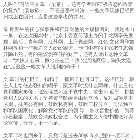
人叫作“习近平文革”（梁京），还有学者叫它“极权恐怖政策
的复兴”（裴敏欣）。不管是哪种叫法，一些文革现像已经回
归或正在回归，应是这些学者的共识。
最 近发生的任志强事件和官媒对他的大规模围剿，就是冰山
一角。在这次围剿中，北京市委宣传部主办的千龙网率先发
难，随后，青年网、江苏网、上海党建网、红色 文化网和吉
林网等和一些极左文人纷纷跟进。他们中有的主张把任志强
开除出党，有的建议剥夺任的财产，还有人做出这种文革
诗：“大快人心事，揪出任志强！政 治流氓商痞，狗头太猖
狂”
,
活脱脱一幅文革大批判的样子！
文 革时的打棍子、扣帽子、抓辫子也回归了。这些官媒、极
左人士给任志强扣的帽子，跟文革时没什么两样。什么丑化
党和国家形像，诋毁诬蔑习近平党中央，攻击习 近平，挑拨
党和人民的关系；坚持资产阶级自由化立场，反对四项基本
原则，抹黑公有制，鼓吹私有制，鼓吹三权分立、司法独立
和军队国家化，解除党对军队的领 导；鼓吹普世价值；为蒋
介石翻案，鼓吹台湾政权合法，为帝国主义入侵中国做好舆
论宣传，云云，不一而足。
文革罪名也回来了。反党罪是过去
30
多 年久违的一项罪名，