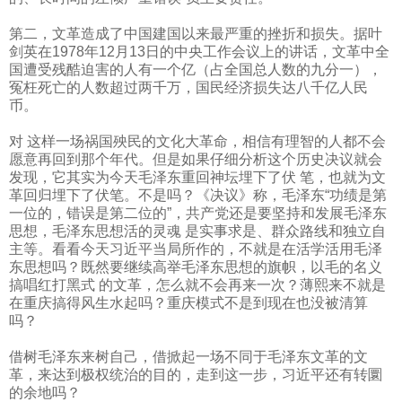
第二，文革造成了中国建国以来最严重的挫折和损失。据叶
剑英在
1978
年
12
月
13
日的中央工作会议上的讲话，文革中全
国遭受残酷迫害的人有一个亿（占全国总人数的九分一），
冤枉死亡的人数超过两千万，国民经济损失达八千亿人民
币。
对 这样一场祸国殃民的文化大革命，相信有理智的人都不会
愿意再回到那个年代。但是如果仔细分析这个历史决议就会
发现，它其实为今天毛泽东重回神坛埋下了伏 笔，也就为文
革回归埋下了伏笔。不是吗？《决议》称，毛泽东“功绩是第
一位的，错误是第二位的”，共产党还是要坚持和发展毛泽东
思想，毛泽东思想活的灵魂 是实事求是、群众路线和独立自
主等。看看今天习近平当局所作的，不就是在活学活用毛泽
东思想吗？既然要继续高举毛泽东思想的旗帜，以毛的名义
搞唱红打黑式 的文革，怎么就不会再来一次？薄熙来不就是
在重庆搞得风生水起吗？重庆模式不是到现在也没被清算
吗？
借树毛泽东来树自己，借掀起一场不同于毛泽东文革的文
革，来达到极权统治的目的，走到这一步，习近平还有转圜
的余地吗？