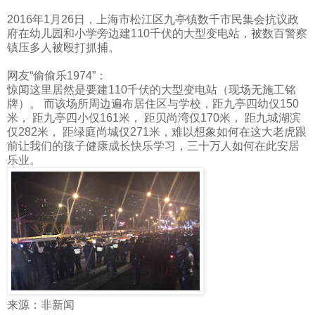
2016
年
1
月
26
日，上海市松江区九亭镇数千市民集会抗议政
府在幼儿园和小学旁边建
110
千伏的大型变电站，被数百警察
镇压多人被殴打抓捕。
网友“
偷偷乐
1974
”：
惊闻这里居然是要建
110
千伏的大型变电站（现场无施工铭
牌）。
而该场所周边遍布居住区与学校，距九亭四幼仅
150
米，
距九亭四小仅
161
米，
距贝尚湾仅
170
米，
距九城湖滨
仅
282
米，
距绿庭尚城仅
271
米，难以想象如何在这大老虎跟
前让我们的孩子健康成长快乐学习，三十万人如何在此安居
乐业。
来源：非新闻