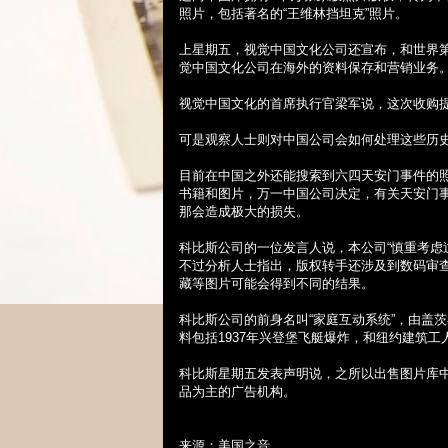
照片，包括著名的“王维林挡坦克”照片。
上星期五，视觉中国文化公司还宣布，和世界
觉中国文化公司在海外的资料保存和营销业务
视觉中国文化的首席执行官梁军说，这次收购
可是观察人士则对中国公司会如何处理这些历
目前在中国之外还能搜索到六四天安门事件的
书籍和图片，万一中国公司决定，有关天安门
那会造成极大的损失。
科比斯公司的一位发言人说，本公司“慎重考虑
不过分析人士指出，版权转手还涉及到数码审
藏等图片可能会得到不同的结果。
科比斯公司的前身名叫“家庭互动系统”，由盖茨
料包括
1937
年兴登堡飞艇爆炸，和纽约建筑工
科比斯星期五发表声明说，之所以出售图片库
品为主的广告机构。
来源：美国之音