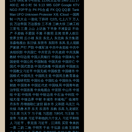
口市
08宪章
0号别墅
113民主运动
1983
211
27
400亿
48小时
56
9.13
985
GDP
Google
KTV
NGO
P2P平台
P4
PS合成
PX
QQ
QQ群
Tank
Man
UFO
Unknown Protester
X光
iCloud
一国两
制
一汽大众
一胎化
丁薛祥
七0九
七上八下
万人
抗
万达帝国
万达股份
三不准
三峡大坝
三峡工程
三里屯
三鹿
上山
上访族
下半身
不准妄议
不动
产
不差钱
不爱国
不雅
不雅照
丑闻
世界人权日
世界文明
丘小雄
东京
东北人
东北病
东方集团
东森电视台
东汪镇
东营市
东阳市
东风
丢人现眼
严家祺
严打
严防
中俄军演
中共中央党校
中共中
央组织部
中共国亡
中共官员
中共政府
中共洗脑
教材
中印边境
中国人民银行
中国会
中国体坛
中
国使馆
中国公民
中国制造
中国天价
中国存亡
中
国式
中国式普选
中国式病毒
中国政府
中国政法
中国教父习近平
中国无眠
中国权贵
中国楼市
中
国模式
中国民主
中国民主党
中国民主教育基金
会
中国研究院
中国社会
中国红会
中国街头
中国
财政
中国资本
中国近代史
中国钱局
中国青年政
治学院
中国首善
中央电视台
中宣部
中山市
中巡
组
中彩
中情局
中朝
中朝边境
中石油
中科院
中
端犬儒
中缅边界
中财
丰城市
丰城电厂
临湘市
丹东市
丹增德勒仁波切
丽水市
义和团
乌克兰
乌
坎镇
乌鲁木齐
乐天
乐清市
乐购
乐高
九龙坡区
习主席
习天下
习子规
习思想
习时代
习王朝
习
皇帝
习老弟
习近平和他的六个女人
习近平和情
人
习近平，李克强
习近平，江泽民
买官
争来的
一票
二奶
二炮
于明芳
于欢
于泓源
云南
互联网