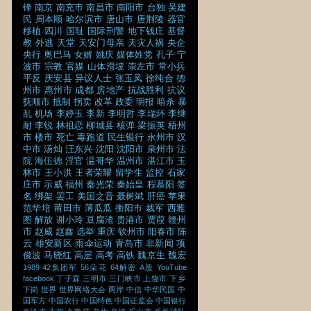
锋
南京
南充市
南昌市
南阳市
台独
吴建
民
周本顺
哈尔滨市
唐山市
唐荆陵
器官
移植
四川
国耻
国际刑警
地下钱庄
基督
教
外逃
天堂
天安门母亲
天灾人祸
央企
央行
奥巴马
女婿
姚庆
媒体姓党
孔子
宁
波市
宗教
官媒
山体滑坡
崇左市
常小兵
平反
庆安县
异议人士
张玉凤
徐纯合
德
州市
惠州市
成都
房地产
抗战胜利
抗议
抚顺市
抵制
拐卖
改革
政委
明报
暗杀
暴
乱
机场
李婷玉
李新
李明哲
李瑞环
李继
耐
李锐
林祖恋
柳城县
核弹
梁振英
梧州
市
楼市
死亡
毒跑道
民生银行
永州市
汉
中市
汤灿
汪东兴
沈阳
沈阳市
泉州市
法
院
海伍德
淫官
温哥华
温州市
湛江市
玉
林市
王小洪
王者荣耀
留学生
监控
石家
庄市
示威
福州
秦光荣
秦始皇
程慕阳
签
名
绑架
罢工
美国之音
聂树斌
肝癌
苹果
范华培
莆田市
薄瓜瓜
衡阳市
裁军
西雅
图
解放
谢小玲
豆腐渣
贵港市
贾葭
赣州
市
赵威
赵鑫
选举
重庆
钦州市
阳春市
陈
云
雄安新区
雨伞运动
青岛市
非新闻
项
俊波
马晓红
高层
高考
高铁
魏京生
魏宏
1989
42集团军
56朵花
64解密
A股
YouTube
facebook
丁子霖
三明市
三门峡市
上饶市
下乡
下岗
世界
世界网络大会
两岸
中信
中华民国
中
国军方
中国农行
中国特色
中国证监会
中国银行