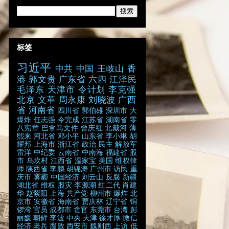
标签
习近平
中共
中国
王岐山
香
港
郭文贵
广东省
六四
江泽民
毛泽东
天津市
令计划
李克强
北京
文革
周永康
刘晓波
广西
省
河南省
四川省
郭伯雄
深圳市
大
爆炸
任志强
令完成
江苏省
湖南省
零
八宪章
巴拿马文件
曾庆红
北戴河
薄
熙来
河北省
邓小平
山东省
李小琳
胡
耀邦
上海市
浙江省
政治
民主
解放军
雷洋
中纪委
云南省
中南海
福建省
股
市
乌坎村
江西省
温家宝
美国
维权律
师
陕西省
李鹏
胡锦涛
广州市
访民
重
庆市
雾霾
中国经济
刘云山
反腐
新疆
湖北省
维权
股灾
李源潮
红二代
肖建
华
赵紫阳
上海
共产党
柳州市
爆炸
北
京市
安徽省
海南省
贾庆林
辽宁省
铜
锣湾
官员
成都市
贪官
东莞市
台湾
彭
丽媛
朝鲜
李波
中央
天津
徐才厚
微信
经济
老兵
腐败
西安市
魏则西
上访
低