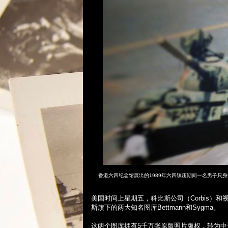
香港六四纪念馆展出的
1989
年六四镇压期间一名男子只身
美国时间上星期五，科比斯公司（
Corbis
）和
斯旗下的两大知名图库
Bettmann
和
Sygma
。
这两个图库拥有
5
千万张原版照片版权，转为中