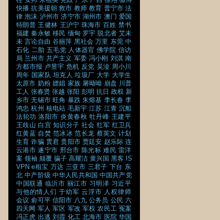
快播
抗美援朝
救市
教师
教育
普宁市
法
律
泡沫
泸州市
济宁市
湖州市
澳门
爱国
特朗普
王健林
王沪宁
珠海市
百姓
禁书
福建
秦永敏
移民
缅甸
罗宇
脱北者
艾未
未
言论自由
谷丽萍
黑社会
万里
东莞
中
石化
二胎
五毛党
人体器官
佛学院
信访
局
兰州市
共产主义
军委
冯小刚
刘淇
南
方都市报
卢昱宇
危机
反党
吴淦
周小川
周年
国家队
坦克人
垃圾厂
大学
大学生
太原市
奶粉
嫖娼
家族
屠呦呦
崩盘
川普
工人
张春贤
张越
张阳
彭明
抗日
政权
新
乡市
无锡市
旺角
暴跌
朱熔基
李长春
李
鸿忠
杭州
核电站
毛新宇
江苏
江青
沉船
法轮功
洛阳市
炎黄春秋
牡丹峰
王建平
王歧山
白宫
知识分子
社会
红军
红卫兵
红黄蓝
自焚
范冰冰
范长龙
蔡英文
计划
生育
诈骗
贯君
贵阳市
贾廷安
赵乐际
连
云港市
遂宁市
邢台市
陈光标
难民
雷洋
案
领袖
颠覆
骗子
高耀洁
黄兴国
黑客
IS
VPN
e租宝
万达
三亚市
三君子
下台
东
北
中产阶级
中华人民共和国
中国共产党
中国联通
临沂市
丽江市
习明泽
习近平
与他的情人们
于幼军
云浮市
人权律师
会议
俞可平
信阳市
八九
公务员
公民
六
四天网
军人
军区
军改
军权
农民工
冤案
冯正虎
出逃
刘霞
化工
北海市
医院
华国