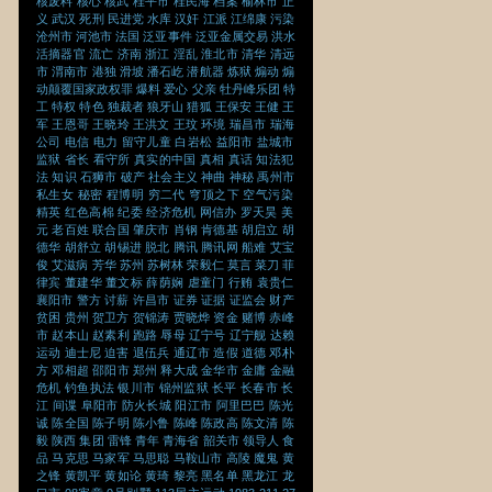
核废料
核心
核武
桂平市
桂民海
档案
榆林市
正
义
武汉
死刑
民进党
水库
汉奸
江派
江绵康
污染
沧州市
河池市
法国
泛亚事件
泛亚金属交易
洪水
活摘器官
流亡
济南
浙江
淫乱
淮北市
清华
清远
市
渭南市
港独
滑坡
潘石屹
潜航器
炼狱
煽动
煽
动颠覆国家政权罪
爆料
爱心
父亲
牡丹峰乐团
特
工
特权
特色
独裁者
狼牙山
猎狐
王保安
王健
王
军
王恩哥
王晓玲
王洪文
王玟
环境
瑞昌市
瑞海
公司
电信
电力
留守儿童
白岩松
益阳市
盐城市
监狱
省长
看守所
真实的中国
真相
真话
知法犯
法
知识
石狮市
破产
社会主义
神曲
神秘
禹州市
私生女
秘密
程博明
穷二代
穹顶之下
空气污染
精英
红色高棉
纪委
经济危机
网信办
罗天昊
美
元
老百姓
联合国
肇庆市
肖钢
肯德基
胡启立
胡
德华
胡舒立
胡锡进
脱北
腾讯
腾讯网
船难
艾宝
俊
艾滋病
芳华
苏州
苏树林
荣毅仁
莫言
菜刀
菲
律宾
董建华
董文标
薛荫娴
虐童门
行贿
袁贵仁
襄阳市
警方
讨薪
许昌市
证券
证据
证监会
财产
贫困
贵州
贺卫方
贺锦涛
贾晓烨
资金
赌博
赤峰
市
赵本山
赵素利
跑路
辱母
辽宁号
辽宁舰
达赖
运动
迪士尼
迫害
退伍兵
通辽市
造假
道德
邓朴
方
邓相超
邵阳市
郑州
释大成
金华市
金庸
金融
危机
钓鱼执法
银川市
锦州监狱
长平
长春市
长
江
间谍
阜阳市
防火长城
阳江市
阿里巴巴
陈光
诚
陈全国
陈子明
陈小鲁
陈峰
陈政高
陈文清
陈
毅
陕西
集团
雷锋
青年
青海省
韶关市
领导人
食
品
马克思
马家军
马思聪
马鞍山市
高陵
魔鬼
黄
之锋
黄凯平
黄如论
黄琦
黎亮
黑名单
黑龙江
龙