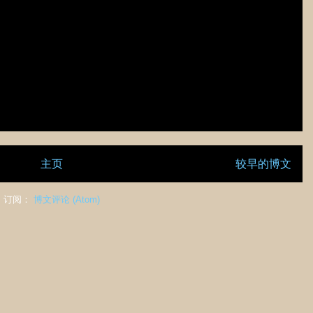
主页
较早的博文
订阅：
博文评论 (Atom)