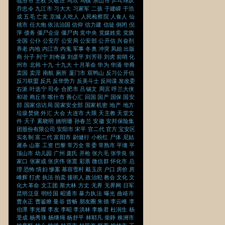
临汾市
主权
久敬庄
乌坎
乌镇
乐山市
乒乓球队
乔忠令
九江市
习大大
习家军
二孩
于建嵘
于浩
成
五毛
亡党
京城
人吃人
人民检察院
人食人
仙
桃市
任大炮
依法治国
信仰
信力建
信徒
倒闭
倪
萍
债务
僵尸企业
僵尸肉
党中央
党媒姓党
党旗
全国
公仆
公安厅
公安局
公安部
公开信
兴奋剂
养老
内地
内江市
内鬼
军事
冬奥
冲突
凤姐
出版
商
分子
列宁
刘奇葆
刘彦平
刘芳菲
刘虎
前哨
化
州市
北韩
十九
十九大
十月革命
华为
华涌
华裔
卖国
卖淫
南航
厕所
厦门市
双鸭山
反习公开信
反习联盟
反共
反华势力
反美斗士
反间谍
发改委
右派
叶选宁
司令
合肥市
吕锡文
周滨
呼兰大侠
和谐
商丘市
喀什市
善心汇
回国
国产
国保
国安
部
国家信访局
国家安全部
国家机密
地产
地方
垃圾焚烧
外汇
大会
大连市
大限
天主教
天堂文
件
天子
奚晓明
姚明珊
孙春兰
安徽
安邦保险集
团股份有限公司
安阳市
宋平
官二代
官方
宝安区
实名制
富二代
富阳市
尉健行
小粉红
尸体
尼姑
屠杀
山寨
工资
巴黎
常万全
常委
常熟市
平壤
平
顶山市
幼儿园
广州
庞氏
开枪
张六毛
张学良
张
家口
张家成
张庆伟
张震
彩票
微信群
怀化市
总
理
恐怖
情妇
惨案
慕容雪村
戴玉庆
户口
房价
房
峰辉
打虎
执法
拍卖
接班人
政治犯
教会
文化
文
化大革命
文工团
斯大林
方丈
无界
无界网
日军
昆明泛亚
明经国
昭通市
暴力执法
曝光
曲靖市
曹永正
曹鉴燎
曼谷
曾畅
朋友圈
朱德
李云峰
李
伯潭
李光耀
李友
李昭
李洪林
李焕君
杜润生
杨
受成
杨秀珠
杨继绳
杨舒平
林耶凡
柴静
株洲市