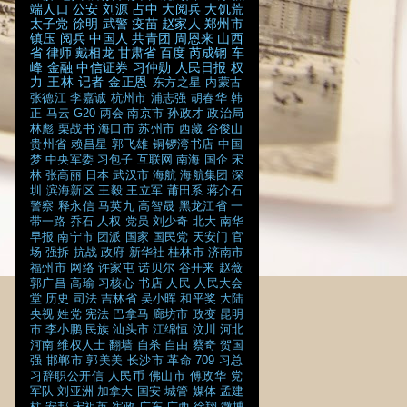
端人口
公安
刘源
占中
大阅兵
大饥荒
太子党
徐明
武警
疫苗
赵家人
郑州市
镇压
阅兵
中国人
共青团
周恩来
山西
省
律师
戴相龙
甘肃省
百度
芮成钢
车
峰
金融
中信证券
习仲勋
人民日报
权
力
王林
记者
金正恩
东方之星
内蒙古
张德江
李嘉诚
杭州市
浦志强
胡春华
韩
正
马云
G20
两会
南京市
孙政才
政治局
林彪
栗战书
海口市
苏州市
西藏
谷俊山
贵州省
赖昌星
郭飞雄
铜锣湾书店
中国
梦
中央军委
习包子
互联网
南海
国企
宋
林
张高丽
日本
武汉市
海航
海航集团
深
圳
滨海新区
王毅
王立军
莆田系
蒋介石
警察
释永信
马英九
高智晟
黑龙江省
一
带一路
乔石
人权
党员
刘少奇
北大
南华
早报
南宁市
团派
国家
国民党
天安门
官
场
强拆
抗战
政府
新华社
桂林市
济南市
福州市
网络
许家屯
诺贝尔
谷开来
赵薇
郭广昌
高瑜
习核心
书店
人民
人民大会
堂
历史
司法
吉林省
吴小晖
和平奖
大陆
央视
姓党
宪法
巴拿马
廊坊市
政变
昆明
市
李小鹏
民族
汕头市
江绵恒
汶川
河北
河南
维权人士
翻墙
自杀
自由
蔡奇
贺国
强
邯郸市
郭美美
长沙市
革命
709
习总
习辞职公开信
人民币
佛山市
傅政华
党
军队
刘亚洲
加拿大
国安
城管
媒体
孟建
柱
安邦
宋祖英
宪政
广东
广西
徐翔
微博