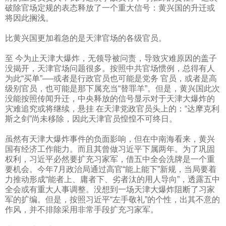
破除官场定规的表态释放了一个重大信号：黄兴国的升迁或
将因此搁浅。
比黄兴国更加着急的是天津官场的各级官员。
至 今为止天津大爆炸，无领导被问责，导致灾难原因的盖子
没揭开，天津官场问题很多。按照中共官场惯例，总得有人
为此“买单”──或者是行政官员也可能是党务 官员，或者是高
级别官员，也可能是那下属充当“替罪羊”。但是，黄兴国此次
没能按照传闻升迁，中央释放的信号显示对于天津大爆炸的
灾难追究或将继续，悬挂 在天津党政官员头上的：“达摩克利
斯之剑”尚未移除，因此天津官员惶惶不可终日。
虽然有天津大爆炸事件的负面影响，但在中南海看来，黄兴
国有经济工作能力。而且其曾做习近平下属两年。为了巩固
权利，习近平必然要扩充习家军，借五中全会洗牌是一个重
要机会。今年
7
月政治局通过高官“能上能下”新规，当局要着
力推动形成“能者上、庸者下、劣者汰的用人导向”，透露五中
全会或有重大人事调整。没想到一场天津大爆炸阻断了习家
军的扩编。但是，按照习近平“左手敬礼”的个性，出其不意的
作风，并不排除采用非常手段扩充习家军。