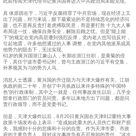
此前传闻天津代理书记黄兴国将进入中共政治局未能兑现。
具 体原因在于，习近平反腐得罪了中共官场，现在经济上又
出了问题，对习来说，眼下最紧迫的不是持续恶化的经济问
题，也不是再反贪打老虎搏取民意，而是要打胜 十九大人事
布局这一仗，确保自身安全，解除后顾之忧。但是“能上能
下”的规定在党内高层遭到强烈反弹，党内老人也写信反对，
引起地震，许多他想通过的人事 调整，在党内其他派系或其
他势力的阻击下，无法实现。
61
岁的黄兴国浙江象山人，长期在浙江任职，是黄菊的侄
子，其任宁波市委书记时，曾与主政浙江的习近平有交集，
外界视其为习的势力人马。
消息人士透露，黄兴国的升迁阻力与天津大爆炸有关。江胡
执政的前二十年，开创了中共执政以来许多特殊的“中国特
色”的行政体制，其中之一就是，任何事故发生以后，几乎全
部拿行政部门的官员问责。多年以来地方出了问题，都是问
责行政领导，而不是党委书记。
但是，天津大爆炸以后，
8
月
20
日黄兴国在天津
812
重特大事
故第十场发布会上表示：“造成如此重大的人员伤亡和财产损
失，我感到十分的悲痛和十分的自责。作为天津市委、市政
府的主要负责人，我对这次事故负有不可推卸的责任。”这次