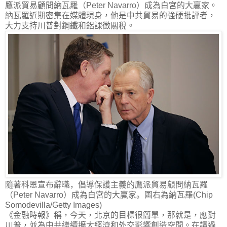
鷹派貿易顧問納瓦羅（
Peter Navarro
）成為白宮的大贏家。
納瓦羅近期密集在媒體現身，他是中共貿易的強硬批評者，
大力支持川普對鋼鐵和鋁課徵關稅。
隨著科恩宣布辭職，倡導保護主義的鷹派貿易顧問納瓦羅
（Peter Navarro）成為白宮的大贏家。圖右為納瓦羅(Chip
Somodevilla/Getty Images)
《金融時報》稱，今天，北京的目標很簡單，那就是，應對
川普，並為中共繼續擴大經濟和外交影響創造空間。在讀過