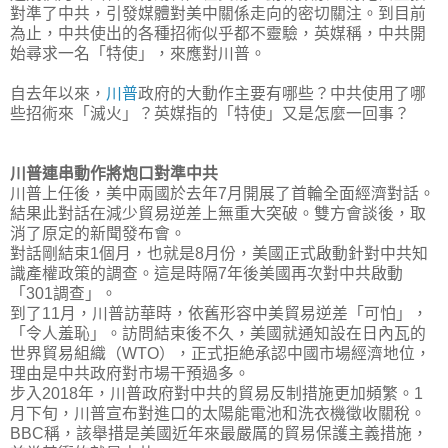
對準了中共，引發媒體對美中關係走向的密切關注。到目前
為止，中共使出的各種招術似乎都不靈驗，英媒稱，中共開
始尋求一名「特使」，來應對川普。
自去年以來，
川普
政府的大動作主要有哪些？中共使用了哪
些招術來「滅火」？英媒指的「特使」又是怎麼一回事？
川普連串動作將炮口對準中共
川普上任後，美中兩國於去年
7
月開展了首輪全面經濟對話。
結果此對話在減少貿易逆差上無重大突破。雙方會談後，取
消了原定的新聞發布會。
對話剛結束
1
個月，也就是
8
月份，美國正式啟動針對中共知
識產權政策的調查。這是時隔
7
年後美國再次對中共啟動
「
301
調查」。
到了
11
月，川普訪華時，依舊形容中美貿易
逆
差「可怕」，
「令人羞恥」。訪問結束後不久，美國就通知設在日內瓦的
世界貿易組織（
WTO
），正式拒絶承認中國市場經濟地位，
理由是中共政府對市場干預過多。
步入
2018
年，川普政府對中共的貿易反制措施更加頻繁。
1
月下旬，川普宣布對進口的太陽能電池和洗衣機徵收關稅。
BBC
稱，該舉措是美國近年來最嚴厲的貿易保護主義措施，