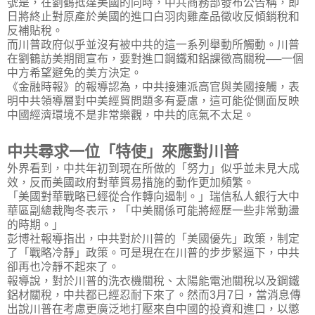
號是，在劉鶴抵達美國的同時，中共商務部發布公告稱，即
日將終止對原產於美國的進口白羽肉雞產品徵收反傾銷稅和
反補貼稅。
而川普政府似乎並沒有被中共的這一系列舉動所觸動。川普
在劉鶴訪美期間宣布，要對進口鋼鐵和鋁課徵高關稅──一個
中方希望避免的美方決定。
《金融時報》的報導認為，中共接連派高官與美國接觸，表
明中共領導層對中美經貿問題多有憂慮，這可能從側面反映
中國經濟環境不是非常樂觀，中共的底氣不太足。
中共尋求一位「特使」來應對川普
外界看到，中共年初到現在所做的「努力」似乎並未見大成
效，反而美國政府對華貿易措施的動作更加頻繁。
「美國對華戰略已經從合作轉向遏制。」瑞信私人銀行大中
華區副總裁陶冬表示，「中美關係可能將經歷一些非常動盪
的時期。」
彭博社報導指出，中共對於川普的「美國優先」政策，制定
了「戰略冷靜」政策。可是現在在川普的步步緊逼下，中共
卻再也冷靜不起來了。
報導說，對於川普的洗衣機關稅、太陽能電池關稅以及鋼鐵
鋁材關稅，中共都已經忍耐下來了。然而
3
月
7
日，當消息傳
出說川普在考慮更廣泛地打壓來自中國的投資和進口，以懲