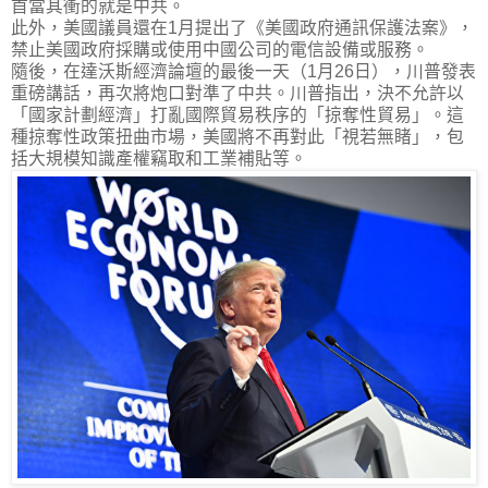
首當其衝的就是中共。
此外，美國議員還在
1
月提出了《美國政府通訊保護法案》，
禁止美國政府採購或使用中國公司的電信設備或服務。
隨後，在達沃斯經濟論壇的最後一天（
1
月
26
日），川普發表
重磅講話，再次將炮口對準了中共。川普指出，決不允許以
「國家計劃經濟」打亂國際貿易秩序的「掠奪性貿易」。這
種掠奪性政策扭曲市場，美國將不再對此「視若無睹」，包
括大規模知識產權竊取和工業補貼等。