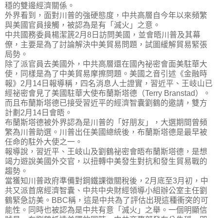
穩的雙邊經濟關係。
外界看到，面對川普的強硬態度，中共高層自今年以來頻繁
與美國官員接觸，被認為是有「滅火」之意。
中共國務委員楊潔篪
2
月
8
日訪問美國，並會晤川普及其幕
僚，主要是為了討論解決中美貿易問題，試圖緩解貿易緊張
局勢。
除了派官員去美國外，中共高層還在國內祕密會面美駐華大
使，同樣是為了中美貿易摩擦問題。美國之音引述《金融時
報》
2
月
14
日報導稱，四名消息人士證實，習近平、王岐山已
經祕密會見了美國駐華大使布蘭斯塔德（
Terry Branstad
）。
而且布蘭斯塔德已接受習近平的經濟智囊劉鶴的邀請，雙方
計劃
2
月
14
日會晤。
布蘭斯塔德被外界認為是川普的「好朋友」，大選期間曾頻
繁為川普助選。川普出任美國總統後，布蘭斯塔德是最早被
任命的駐外大使之一。
報導說，習近平、王岐山及劉鶴祕密會晤布蘭斯塔德，是想
竭力遊說美國外交官，以扭轉中美發生對抗和發生貿易戰的
趨勢。
當獲知川普政府準備對鋼鐵課徵關稅後，
2
月底至
3
月初，中
共又派首席經濟智囊、中共中央財經領導小組辦公室主任劉
鶴緊急訪美。
BBC
稱，這是中共為了評估出現這種衝突的可
能性。同時也被認為是中共有意「滅火」之舉。一個明顯信