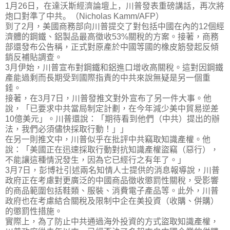
1月26日，在達沃斯經濟論壇上，川普發表重磅講話，再次將
炮口對準了中共。（Nicholas Kamm/AFP）
到了
2
月，美國商務部向川普提交了對包括中國在內的
12
個經
濟體的鋼鐵、鋁製品最高徵收
53%
關稅的方案。接著，商務
部還發布公告稱，正式對原產於中國等國的橡皮筋發起反傾
銷反補貼調查。
3
月伊始，川普宣布對鋼鐵和鋁進口增收高關稅。這對因鋼鐵
產能過剩而長期受到國際指責的中共來說無疑是另一個重
錘。
接著，在
3
月
7
日，川普發推文對外宣布了另一件大事。他
說，「已要求中共當局制定計劃，在今年減少美中貿易逆差
10
億美元」。川普還說：「期待看到他們（中共）提出的辦
法，我們必須儘快採取行動！」」
在另一則推文中，川普似乎在批評中共竊取知識產權。他
說：「美國正在迅速採取行動對抗知識產權盜竊（惡行），
不能讓這種情況發生，因為它已經行之有年了。」
3
月
7
日，彭博社引述兩名知情人士提供的消息報導說，川普
政府正在考慮對更廣泛的中國商品徵收懲罰性關稅，受影響
的商品範圍包括鞋類、服裝、消費電子產品等。此外，川普
政府也在考慮結合關稅及限制中企在美投資（收購、併購）
的懲罰性措施。
實際上，為了防止中共通過海外投資的方式盜取知識產權，