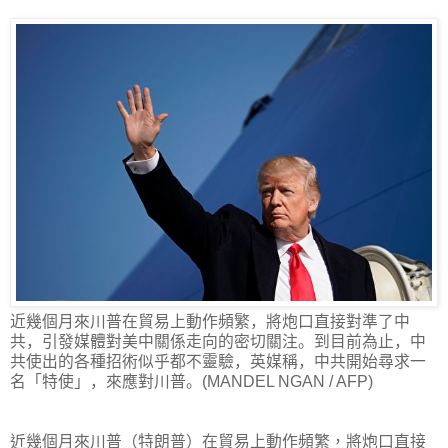
近幾個月來川普在貿易上動作頻繁，將炮口直接對準了中
共，引發媒體對美中關係走向的密切關注。到目前為止，中
共使出的各種招術似乎都不靈驗，英媒稱，中共開始尋求一
名「特使」，來應對川普。(MANDEL NGAN / AFP)
近幾個月來川普
（特朗普）
在貿易上動作頻繁，將炮口直接