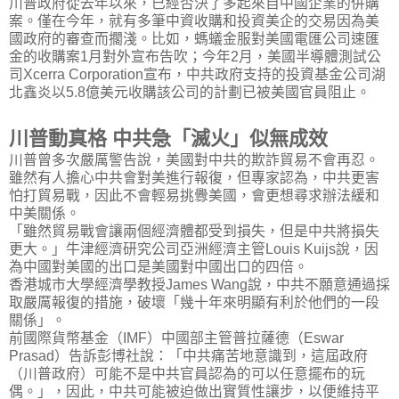
川普政府從去年以來，已經否決了多起來自中國企業的併購
案。僅在今年，就有多筆中資收購和投資美企的交易因為美
國政府的審查而擱淺。比如，螞蟻金服對美國電匯公司速匯
金的收購案
1
月對外宣布告吹；今年
2
月，美國半導體測試公
司
Xcerra Corporation
宣布，中共政府支持的投資基金公司湖
北鑫炎以
5.8
億美元收購該公司的計劃已被美國官員阻止。
川普動真格 中共急「滅火」似無成效
川普曾多次嚴厲警告說，美國對中共的欺詐貿易不會再忍。
雖然有人擔心中共會對美進行報復，但專家認為，中共更害
怕打貿易戰，因此不會輕易挑釁美國，會更想尋求辦法緩和
中美關係。
「雖然貿易戰會讓兩個經濟體都受到損失，但是中共將損失
更大。」牛津經濟研究公司亞洲經濟主管
Louis Kuijs
說，因
為中國對美國的出口是美國對中國出口的四倍。
香港城市大學經濟學教授
James Wang
說，中共不願意通過採
取嚴厲報復的措施，破壞「幾十年來明顯有利於他們的一段
關係」。
前國際貨幣基金（
IMF
）中國部主管普拉薩德（
Eswar
Prasad
）告訴彭博社說：「中共痛苦地意識到，這屆政府
（川普政府）可能不是中共官員認為的可以任意擺布的玩
偶。」，因此，中共可能被迫做出實質性讓步，以便維持平