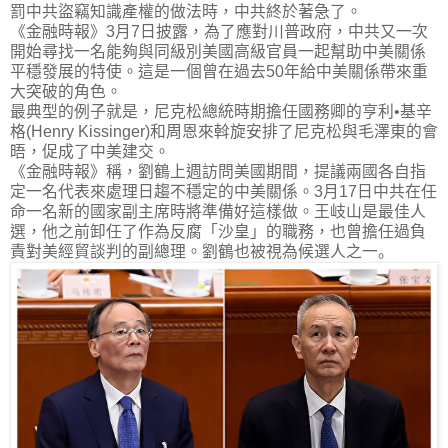
罰中共盜竊知識產權的做法時，中共終於著急了。
《金融時報》
3
月
7
日披露，為了應對川普政府，中共又一次
開始尋找一名能夠與同級別美國高級官員一起幫助中美關係
平穩發展的特使。這是一個曾在過去
50
年給中美關係帶來重
大突破的角色。
最典型的例子就是，尼克松總統時期擔任國務卿的亨利•基辛
格
(Henry Kissinger)
和周恩來斡旋安排了尼克松與毛澤東的會
晤，促成了中美建交。
《金融時報》稱，劉鶴上週訪問美國期間，提議兩國各自指
定一名代表來處理日趨不穩定的中美關係。
3
月
17
日中共在任
命一名新的國家副主席時將準備好這樣做。王岐山是最佳人
選，他之前卸任了作為反腐「沙皇」的職務，也曾擔任過負
責對美經貿談判的副總理。
劉鶴也被視為候選人之一。