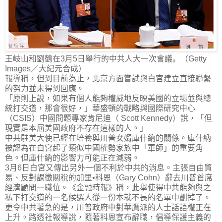
王岐山和劉鶴在3月5日舉行的中共人大一次會議。（Getty
Images／大紀元合成）
報導稱，但到目前為止，北京方面嘗試與白宮建立直接聯繫
的努力並未得到回應。
「原則上說，如果有個人能夠權威地反映美國的立場並與總
統打交道，那會很好，」華盛頓的戰略與國際研究中心
（
CSIS
）中國問題專家肯尼迪（
Scott Kennedy
）說，「但
現實是本屆美國政府不存在這樣的人。
」
中共駐美大使已經在培養與川普女婿庫什納的關係。庫什納
被認為在白宮起了類似中國權勢家族中「軍師」的重要角
色。但庫什納的影響力可能正在減弱。
3
月
6
日白宮又傳出另外一個不利於中共的消息。主張自由貿
易、反對課徵關稅的加里•科恩（
Gary Cohn
）辭去川普首席
經濟顧問一職位。《金融時報》稱，此舉使得中共能夠與之
私下打交道的一名候選人從一份本就不長的名單中劃掉了。
更令中共著急的是，川普政府中對華鷹派的人士話語權正在
上升。路透社報導說，隨著科恩宣布辭職，倡導保護主義的