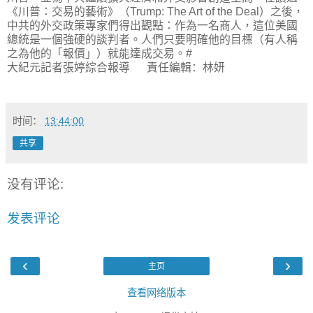
《川普：交易的藝術》（
Trump: The Art of the Deal
）之後，
中共的外交政策專家們得出觀點：作為一名商人，這位美國
總統是一個強硬的談判者。人們只要明確他的目標（有人稱
之為他的「報價」）就能達成交易。
#
大紀元記者張婷綜合報導
責任編輯：林妍
时间：
13:44:00
共享
没有评论:
发表评论
‹
›
主页
查看网络版本