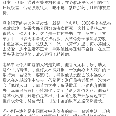
答案，但我们通过有关资料知道，在劳改场里劳改犯的生存
环境极差，劳动强度很大，吃不饱，缺医少药，且精神被虐
待。
臭名昭著的夹边沟劳改场，就是一个典型。
3000
多名右派被
流放此地，结果大部分因饥饿疾病而死。这封遗书很真实，
很感人，催人泪下。这也是一封控告书，在「反右」「文
革」中、很多无辜者被打成右派、反革命分子被流放劳改。
不但当事人受害，也殃及下一代。《芳华》里，何小萍因失
去父爱，从小生活不正常，导致她性格孤僻不合群，在文工
团备受欺负嘲笑，后来更得了精神病。
电影中最令人唏嘘的人物是刘峰。他善良无私，乐于助人，
是个「活雷锋」，但好人不得好报，一次向心上人表白的正
常行为，被诬为「耍流氓」，导致他被发配去伐木连伐木，
后来在对越战争中失去一条胳膊；退伍后待遇很差，沦为社
会「低端人口」，靠苦力为生，备受欺压，老婆也弃他而
去，幸而最后有何小萍相伴，两个苦命人相依为命。他俩都
是草根出身，到老仍是草根。中国通过改革开放富起来了，
但两极分化，贫富悬殊，可见中国的改革之路仍然漫长。
冯小刚讲述的是中国巨变中失落者的故事，贴近生活，反映