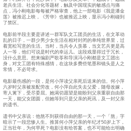
老兵生活、社会分化等题材，触及中国现实的敏感点与痛
点，冯小刚电影每每被严格审查，他上一部电影《我是潘金
莲》被推迟上映，《芳华》也被推迟上映，显示冯小刚碰到
了禁区。
电影前半段主要是讲述一群军队文工团员的生活，在文革动
乱的日子，一群少男少女生活在相对封闭的单纯世界里，过
着宽松写意的生活。当时，当兵令人羡慕，当文艺兵更是高
人一等，他们可说是时代的幸运儿。这段戏显得过于冗长，
没什么意思。想来编剧严歌苓和导演冯小刚都是文工团出
身，对文工团有特殊感情，在这块多费些笔墨和镜头是人之
常情，不必苛求。
电影最伤感的一段，是何小萍读父亲死后送来的信。何小萍
六岁时父亲被发配劳改，何小萍自此失去父爱，随母改嫁，
寄人篱下，受尽委屈。她渴切愿望是能盼到父亲重获自由那
一天，能父女团圆，但她等到只是父亲的死讯，及一封父亲
的遗书。
遗书中父亲说：他熬不到获得自由的那一天，一个「熬」字
暗示了一段悲惨人生。推算何小萍父亲的年纪才
50
岁上下，
正当壮年，为何早死？电影没有给答案，也不可能给出明确