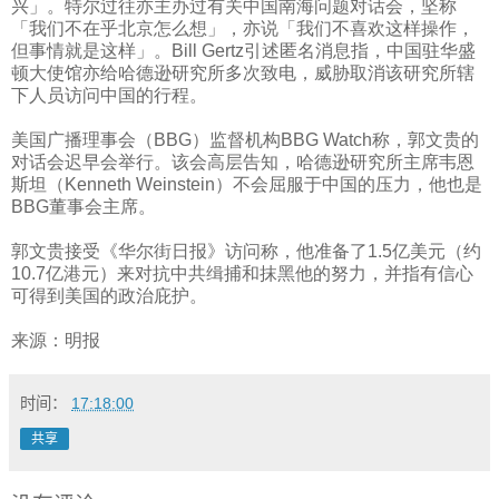
兴」。特尔过往亦主办过有关中国南海问题对话会，坚称
「我们不在乎北京怎么想」，亦说「我们不喜欢这样操作，
但事情就是这样」。
Bill Gertz
引述匿名消息指，中国驻华盛
顿大使馆亦给哈德逊研究所多次致电，威胁取消该研究所辖
下人员访问中国的行程。
美国广播理事会（
BBG
）监督机构
BBG Watch
称，郭文贵的
对话会迟早会举行。该会高层告知，哈德逊研究所主席韦恩
斯坦（
Kenneth Weinstein
）不会屈服于中国的压力，他也是
BBG
董事会主席。
郭文贵接受《华尔街日报》访问称，他准备了
1.5
亿美元（约
10.7
亿港元）来对抗中共缉捕和抹黑他的努力，并指有信心
可得到美国的政治庇护。
来源：明报
时间：
17:18:00
共享