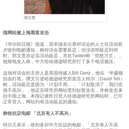
郭文贵
指网站被上海黑客攻击
《华尔街日报》报道，原本报名出席对话会的人士在活动前
夕收到电邮通知，称对话会需要延迟，但没说明延迟到何
时。郭文贵亦证实活动延迟，并在
Twitter
称「愤怒万丈」，
他致电友人称，中方给哈德逊研究所打了多个电话施压。
这场对话会的主持人是美国传媒人
Bill Gertz
，他在「华盛顿
自由灯塔」撰文引述哈德逊研究所发言人特尔（
David Tell
）
称，活动延迟是因为「计划不周」，「计划取消了，我们也
很不高兴」，他证实研究所网站受到短暂攻击，并称攻击来
自中国上海。本报记者昨日登入哈德逊研究所网站时，已可
正常登入，网站列有活动延迟的通知。
称收抗议电邮
「北京有人不高兴」
特尔又表示，收到多封中方抗议的电邮，「北京有人不高