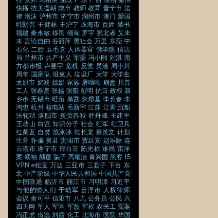
快播
抗美援朝
救市
教师
教育
普宁市
法
律
泡沫
泸州市
济宁市
湖州市
澳门
爱国
特朗普
王健林
王沪宁
珠海市
百姓
禁书
福建
秦永敏
移民
缅甸
罗宇
脱北者
艾未
未
言论自由
谷丽萍
黑社会
万里
东莞
中
石化
二胎
五毛党
人体器官
佛学院
信访
局
兰州市
共产主义
军委
冯小刚
刘淇
南
方都市报
卢昱宇
危机
反党
吴淦
周小川
周年
国家队
坦克人
垃圾厂
大学
大学生
太原市
奶粉
嫖娼
家族
屠呦呦
崩盘
川普
工人
张春贤
张越
张阳
彭明
抗日
政权
新
乡市
无锡市
旺角
暴跌
朱熔基
李长春
李
鸿忠
杭州
核电站
毛新宇
江苏
江青
沉船
法轮功
洛阳市
炎黄春秋
牡丹峰
王建平
王歧山
白宫
知识分子
社会
红军
红卫兵
红黄蓝
自焚
范冰冰
范长龙
蔡英文
计划
生育
诈骗
贯君
贵阳市
贾廷安
赵乐际
连
云港市
遂宁市
邢台市
陈光标
难民
雷洋
案
领袖
颠覆
骗子
高耀洁
黄兴国
黑客
IS
VPN
e租宝
万达
三亚市
三君子
下台
东
北
中产阶级
中华人民共和国
中国共产党
中国联通
临沂市
丽江市
习明泽
习近平
与他的情人们
于幼军
云浮市
人权律师
会议
俞可平
信阳市
八九
公务员
公民
六
四天网
军人
军区
军改
军权
农民工
冤案
冯正虎
出逃
刘霞
化工
北海市
医院
华国