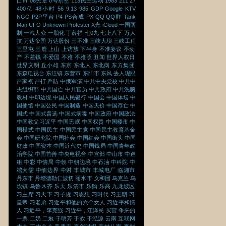
口市
08宪章
0号别墅
113民主运动
1983
211
27
400亿
48小时
56
9.13
985
GDP
Google
KTV
NGO
P2P平台
P4
PS合成
PX
QQ
QQ群
Tank
Man
UFO
Unknown Protester
X光
iCloud
一国两
制
一汽大众
一胎化
丁薛祥
七0九
七上八下
万人
抗
万达帝国
万达股份
三不准
三峡大坝
三峡工程
三里屯
三鹿
上山
上访族
下半身
不准妄议
不动
产
不差钱
不爱国
不雅
不雅照
丑闻
世界人权日
世界文明
丘小雄
东京
东北人
东北病
东方集团
东森电视台
东汪镇
东营市
东阳市
东风
丢人现眼
严家祺
严打
严防
中俄军演
中共中央党校
中共中
央组织部
中共国亡
中共官员
中共政府
中共洗脑
教材
中印边境
中国人民银行
中国会
中国体坛
中
国使馆
中国公民
中国制造
中国天价
中国存亡
中
国式
中国式普选
中国式病毒
中国政府
中国政法
中国教父习近平
中国无眠
中国权贵
中国楼市
中
国模式
中国民主
中国民主党
中国民主教育基金
会
中国研究院
中国社会
中国红会
中国街头
中国
财政
中国资本
中国近代史
中国钱局
中国青年政
治学院
中国首善
中央电视台
中宣部
中山市
中巡
组
中彩
中情局
中朝
中朝边境
中石油
中科院
中
端犬儒
中缅边界
中财
丰城市
丰城电厂
临湘市
丹东市
丹增德勒仁波切
丽水市
义和团
乌克兰
乌
坎镇
乌鲁木齐
乐天
乐清市
乐购
乐高
九龙坡区
习主席
习天下
习子规
习思想
习时代
习王朝
习
皇帝
习老弟
习近平和他的六个女人
习近平和情
人
习近平，李克强
习近平，江泽民
买官
争来的
一票
二奶
二炮
于明芳
于欢
于泓源
云南
互联网