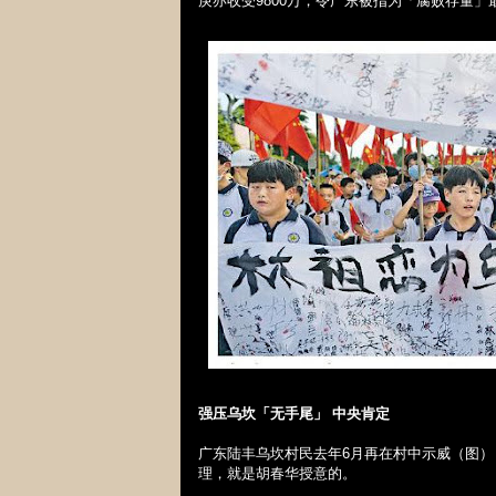
庚亦收受
9800
万，令广东被指为「腐败存量」
强压乌坎「无手尾」
中央肯定
广东陆丰乌坎村民去年
6
月再在村中示威（图）
理，就是胡春华授意的。