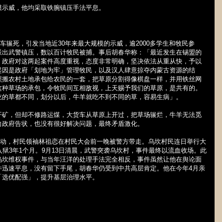
模示威，他均采取铁腕镇压手法平息。
车辗死，引发当地近
30
年来最大规模的示威，逾
2000
多学生和牧民参
派出武警镇压，数以百计牧民被捕。事后胡春华称：「最近发生在锡盟的
、政府对这两起案件高度重视，态度非常明确，坚决依法从重从快，予以
起因是政府「划地为牢」管理牧民，以及汉人肆意掠夺内蒙古资源的结
照搬农村土地承包给农民的一套，把草原分割得像棋盘一样，并用铁丝网
这种草场的承包，令牧民间互相敌视，上天赐予我们的草原，是共有的。
吃的草都不同，划分以后，牛羊就吃不到不同的草，容易生病」。
开矿，但却不修路运煤，大货车从草原上开过，把草场辗烂，牛羊无法觅
向政府告状，也没有很好解决问题，最终矛盾激化。
动，村民领袖林祖恋在村民大会前一晚被警方带走。乌坎村民连日举行大
入狱
3
年
1
个月。
9
月
13
日清晨，武警突袭乌坎村，事件最终以流血收场。此
乌坎维权事件，与当年汪洋的处理手法完全相反，事件虽然让他在舆论面
件迅速平息，没有留下手尾，胡春华仍受到中共高层肯定。他在今年
4
月亲
「选优配强」，提升基层治理水平。