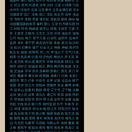
核废料
核心
核武
桂平市
桂民海
档案
榆林市
正
义
武汉
死刑
民进党
水库
汉奸
江派
江绵康
污染
沧州市
河池市
法国
泛亚事件
泛亚金属交易
洪水
活摘器官
流亡
济南
浙江
淫乱
淮北市
清华
清远
市
渭南市
港独
滑坡
潘石屹
潜航器
炼狱
煽动
煽
动颠覆国家政权罪
爆料
爱心
父亲
牡丹峰乐团
特
工
特权
特色
独裁者
狼牙山
猎狐
王保安
王健
王
军
王恩哥
王晓玲
王洪文
王玟
环境
瑞昌市
瑞海
公司
电信
电力
留守儿童
白岩松
益阳市
盐城市
监狱
省长
看守所
真实的中国
真相
真话
知法犯
法
知识
石狮市
破产
社会主义
神曲
神秘
禹州市
私生女
秘密
程博明
穷二代
穹顶之下
空气污染
精英
红色高棉
纪委
经济危机
网信办
罗天昊
美
元
老百姓
联合国
肇庆市
肖钢
肯德基
胡启立
胡
德华
胡舒立
胡锡进
脱北
腾讯
腾讯网
船难
艾宝
俊
艾滋病
芳华
苏州
苏树林
荣毅仁
莫言
菜刀
菲
律宾
董建华
董文标
薛荫娴
虐童门
行贿
袁贵仁
襄阳市
警方
讨薪
许昌市
证券
证据
证监会
财产
贫困
贵州
贺卫方
贺锦涛
贾晓烨
资金
赌博
赤峰
市
赵本山
赵素利
跑路
辱母
辽宁号
辽宁舰
达赖
运动
迪士尼
迫害
退伍兵
通辽市
造假
道德
邓朴
方
邓相超
邵阳市
郑州
释大成
金华市
金庸
金融
危机
钓鱼执法
银川市
锦州监狱
长平
长春市
长
江
间谍
阜阳市
防火长城
阳江市
阿里巴巴
陈光
诚
陈全国
陈子明
陈小鲁
陈峰
陈政高
陈文清
陈
毅
陕西
集团
雷锋
青年
青海省
韶关市
领导人
食
品
马克思
马家军
马思聪
马鞍山市
高陵
魔鬼
黄
之锋
黄凯平
黄如论
黄琦
黎亮
黑名单
黑龙江
龙