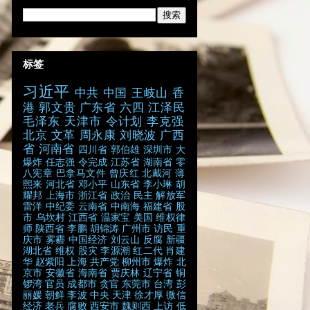
标签
习近平
中共
中国
王岐山
香
港
郭文贵
广东省
六四
江泽民
毛泽东
天津市
令计划
李克强
北京
文革
周永康
刘晓波
广西
省
河南省
四川省
郭伯雄
深圳市
大
爆炸
任志强
令完成
江苏省
湖南省
零
八宪章
巴拿马文件
曾庆红
北戴河
薄
熙来
河北省
邓小平
山东省
李小琳
胡
耀邦
上海市
浙江省
政治
民主
解放军
雷洋
中纪委
云南省
中南海
福建省
股
市
乌坎村
江西省
温家宝
美国
维权律
师
陕西省
李鹏
胡锦涛
广州市
访民
重
庆市
雾霾
中国经济
刘云山
反腐
新疆
湖北省
维权
股灾
李源潮
红二代
肖建
华
赵紫阳
上海
共产党
柳州市
爆炸
北
京市
安徽省
海南省
贾庆林
辽宁省
铜
锣湾
官员
成都市
贪官
东莞市
台湾
彭
丽媛
朝鲜
李波
中央
天津
徐才厚
微信
经济
老兵
腐败
西安市
魏则西
上访
低