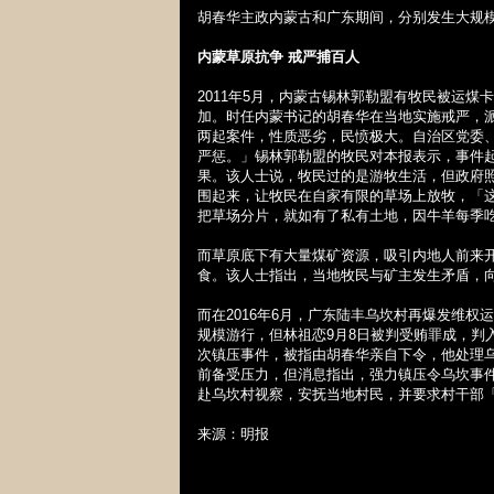
胡春华主政内蒙古和广东期间，分别发生大规
内蒙草原抗争
戒严捕百人
2011
年
5
月，内蒙古锡林郭勒盟有牧民被运煤卡
加。时任内蒙书记的胡春华在当地实施戒严，
两起案件，性质恶劣，民愤极大。自治区党委
严惩。」锡林郭勒盟的牧民对本报表示，事件
果。该人士说，牧民过的是游牧生活，但政府
围起来，让牧民在自家有限的草场上放牧，「
把草场分片，就如有了私有土地，因牛羊每季
而草原底下有大量煤矿资源，吸引内地人前来
食。该人士指出，当地牧民与矿主发生矛盾，
而在
2016
年
6
月，广东陆丰乌坎村再爆发维权运
规模游行，但林祖恋
9
月
8
日被判受贿罪成，判
次镇压事件，被指由胡春华亲自下令，他处理
前备受压力，但消息指出，强力镇压令乌坎事
赴乌坎村视察，安抚当地村民，并要求村干部
来源：明报