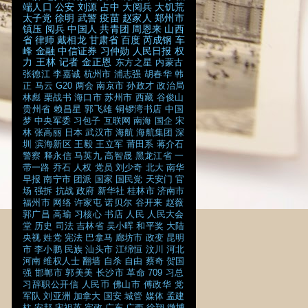
端人口
公安
刘源
占中
大阅兵
大饥荒
太子党
徐明
武警
疫苗
赵家人
郑州市
镇压
阅兵
中国人
共青团
周恩来
山西
省
律师
戴相龙
甘肃省
百度
芮成钢
车
峰
金融
中信证券
习仲勋
人民日报
权
力
王林
记者
金正恩
东方之星
内蒙古
张德江
李嘉诚
杭州市
浦志强
胡春华
韩
正
马云
G20
两会
南京市
孙政才
政治局
林彪
栗战书
海口市
苏州市
西藏
谷俊山
贵州省
赖昌星
郭飞雄
铜锣湾书店
中国
梦
中央军委
习包子
互联网
南海
国企
宋
林
张高丽
日本
武汉市
海航
海航集团
深
圳
滨海新区
王毅
王立军
莆田系
蒋介石
警察
释永信
马英九
高智晟
黑龙江省
一
带一路
乔石
人权
党员
刘少奇
北大
南华
早报
南宁市
团派
国家
国民党
天安门
官
场
强拆
抗战
政府
新华社
桂林市
济南市
福州市
网络
许家屯
诺贝尔
谷开来
赵薇
郭广昌
高瑜
习核心
书店
人民
人民大会
堂
历史
司法
吉林省
吴小晖
和平奖
大陆
央视
姓党
宪法
巴拿马
廊坊市
政变
昆明
市
李小鹏
民族
汕头市
江绵恒
汶川
河北
河南
维权人士
翻墙
自杀
自由
蔡奇
贺国
强
邯郸市
郭美美
长沙市
革命
709
习总
习辞职公开信
人民币
佛山市
傅政华
党
军队
刘亚洲
加拿大
国安
城管
媒体
孟建
柱
安邦
宋祖英
宪政
广东
广西
徐翔
微博