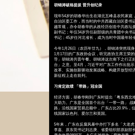
胡锦涛破格提拔
晋升创纪录
现年
54
岁的胡春华出生在湖北五峰县农民家庭
自治区委工作，而当时的中共西藏自治区委书
越常规，亦令胡春华的从政经历创造中共政坛
副书记；年仅
34
岁升任副部级的共青团中央书
书记；
45
岁任河北省长，成为当时中国最年轻
今年
1
月
26
日（农历年廿九），胡锦涛突然现身
1
月
17
日的广东政协会议，听完政协主席王荣的
导」胡锦涛共晋午餐。胡锦涛这次南下之行正
台」之意。至
4
月，习近平对广东工作作出批示
改革、实施创新驱动发展战略、构建开放型经
新征程上走在前列。
习肯定政绩
「带路」冠全国
经济方面，胡春华刚到广东时提出「粤东西北
大助力。广东是全国首个出台「一带一路」
战
路」沿线国家贸易总额中，广东占比
20.9%
，
线国家以色列、爱尔兰和英国。
5
年来，广东在反腐风暴中亦打下多名「大老虎
李嘉、原东莞书记刘志庚、省委组织部原副部