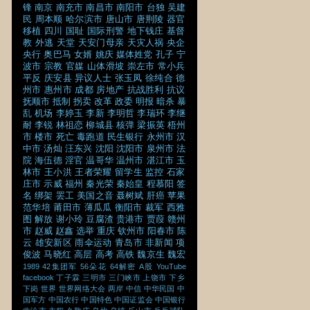
锋
南京
南充市
南昌市
南阳市
台独
吴建
民
周本顺
哈尔滨市
唐山市
唐荆陵
器官
移植
四川
国耻
国际刑警
地下钱庄
基督
教
外逃
天堂
天安门母亲
天灾人祸
央企
央行
奥巴马
女婿
姚庆
媒体姓党
孔子
宁
波市
宗教
官媒
山体滑坡
崇左市
常小兵
平反
庆安县
异议人士
张玉凤
徐纯合
德
州市
惠州市
成都
房地产
抗战胜利
抗议
抚顺市
抵制
拐卖
改革
政委
明报
暗杀
暴
乱
机场
李婷玉
李新
李明哲
李瑞环
李继
耐
李锐
林祖恋
柳城县
核弹
梁振英
梧州
市
楼市
死亡
毒跑道
民生银行
永州市
汉
中市
汤灿
汪东兴
沈阳
沈阳市
泉州市
法
院
海伍德
淫官
温哥华
温州市
湛江市
玉
林市
王小洪
王者荣耀
留学生
监控
石家
庄市
示威
福州
秦光荣
秦始皇
程慕阳
签
名
绑架
罢工
美国之音
聂树斌
肝癌
苹果
范华培
莆田市
薄瓜瓜
衡阳市
裁军
西雅
图
解放
谢小玲
豆腐渣
贵港市
贾葭
赣州
市
赵威
赵鑫
选举
重庆
钦州市
阳春市
陈
云
雄安新区
雨伞运动
青岛市
非新闻
项
俊波
马晓红
高层
高考
高铁
魏京生
魏宏
1989
42集团军
56朵花
64解密
A股
YouTube
facebook
丁子霖
三明市
三门峡市
上饶市
下乡
下岗
世界
世界网络大会
两岸
中信
中华民国
中
国军方
中国农行
中国特色
中国证监会
中国银行