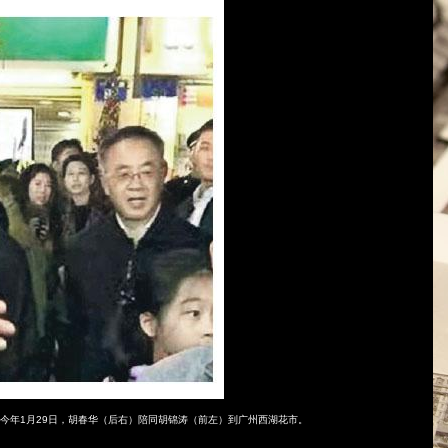
今年
1
月
29
日，胡春华（后右）陪同胡锦涛（前左）到广州西湖花市。