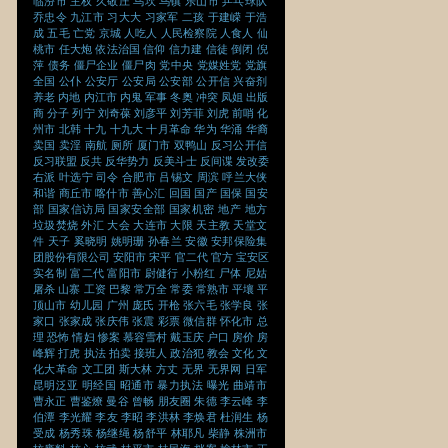
临汾市
主权
久敬庄
乌坎
乌镇
乐山市
乒乓球队
乔忠令
九江市
习大大
习家军
二孩
于建嵘
于浩
成
五毛
亡党
京城
人吃人
人民检察院
人食人
仙
桃市
任大炮
依法治国
信仰
信力建
信徒
倒闭
倪
萍
债务
僵尸企业
僵尸肉
党中央
党媒姓党
党旗
全国
公仆
公安厅
公安局
公安部
公开信
兴奋剂
养老
内地
内江市
内鬼
军事
冬奥
冲突
凤姐
出版
商
分子
列宁
刘奇葆
刘彦平
刘芳菲
刘虎
前哨
化
州市
北韩
十九
十九大
十月革命
华为
华涌
华裔
卖国
卖淫
南航
厕所
厦门市
双鸭山
反习公开信
反习联盟
反共
反华势力
反美斗士
反间谍
发改委
右派
叶选宁
司令
合肥市
吕锡文
周滨
呼兰大侠
和谐
商丘市
喀什市
善心汇
回国
国产
国保
国安
部
国家信访局
国家安全部
国家机密
地产
地方
垃圾焚烧
外汇
大会
大连市
大限
天主教
天堂文
件
天子
奚晓明
姚明珊
孙春兰
安徽
安邦保险集
团股份有限公司
安阳市
宋平
官二代
官方
宝安区
实名制
富二代
富阳市
尉健行
小粉红
尸体
尼姑
屠杀
山寨
工资
巴黎
常万全
常委
常熟市
平壤
平
顶山市
幼儿园
广州
庞氏
开枪
张六毛
张学良
张
家口
张家成
张庆伟
张震
彩票
微信群
怀化市
总
理
恐怖
情妇
惨案
慕容雪村
戴玉庆
户口
房价
房
峰辉
打虎
执法
拍卖
接班人
政治犯
教会
文化
文
化大革命
文工团
斯大林
方丈
无界
无界网
日军
昆明泛亚
明经国
昭通市
暴力执法
曝光
曲靖市
曹永正
曹鉴燎
曼谷
曾畅
朋友圈
朱德
李云峰
李
伯潭
李光耀
李友
李昭
李洪林
李焕君
杜润生
杨
受成
杨秀珠
杨继绳
杨舒平
林耶凡
柴静
株洲市