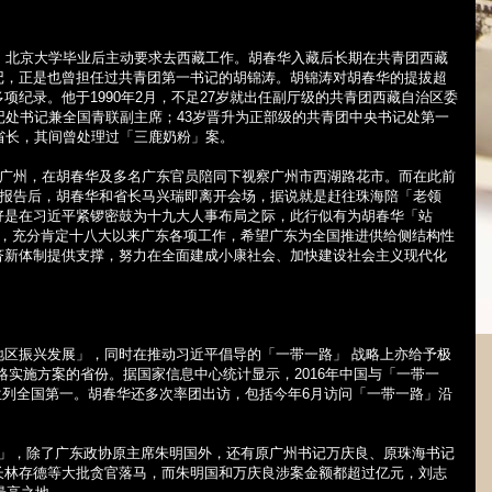
，北京大学毕业后主动要求去西藏工作。胡春华入藏后长期在共青团西藏
记，正是也曾担任过共青团第一书记的胡锦涛。胡锦涛对胡春华的提拔超
多项纪录。他于
1990
年
2
月，不足
27
岁就出任副厅级的共青团西藏自治区委
记处书记兼全国青联副主席；
43
岁晋升为正部级的共青团中央书记处第一
省长，其间曾处理过「三鹿奶粉」案。
广州，在胡春华及多名广东官员陪同下视察广州市西湖路花市。而在此前
报告后，胡春华和省长马兴瑞即离开会场，据说就是赶往珠海陪「老领
好是在习近平紧锣密鼓为十九大人事布局之际，此行似有为胡春华「站
，充分肯定十八大以来广东各项工作，希望广东为全国推进供给侧结构性
济新体制提供支撑，努力在全面建成小康社会、加快建设社会主义现代化
地区振兴发展」，同时在推动习近平倡导的「一带一路」
战略上亦给予极
略实施方案的省份。据国家信息中心统计显示，
2016
年中国与「一带一
位列全国第一。胡春华还多次率团出访，包括今年
6
月访问「一带一路」沿
」，除了广东政协原主席朱明国外，还有原广州书记万庆良、原珠海书记
长林存德等大批贪官落马，而朱明国和万庆良涉案金额都超过亿元，刘志