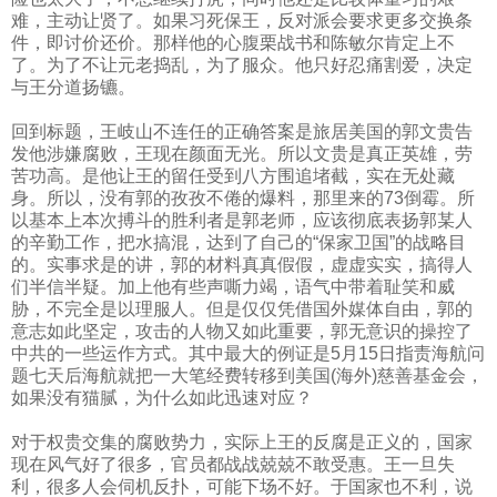
难，主动让贤了。如果习死保王，反对派会要求更多交换条
件，即讨价还价。那样他的心腹栗战书和陈敏尔肯定上不
了。为了不让元老捣乱，为了服众。他只好忍痛割爱，决定
与王分道扬镳。
回到标题，王岐山不连任的正确答案是旅居美国的郭文贵告
发他涉嫌腐败，王现在颜面无光。所以文贵是真正英雄，劳
苦功高。是他让王的留任受到八方围追堵截，实在无处藏
身。所以，没有郭的孜孜不倦的爆料，那里来的
73
倒霉。所
以基本上本次搏斗的胜利者是郭老师，应该彻底表扬郭某人
的辛勤工作，把水搞混，达到了自己的“保家卫国”的战略目
的。实事求是的讲，郭的材料真真假假，虚虚实实，搞得人
们半信半疑。加上他有些声嘶力竭，语气中带着耻笑和威
胁，不完全是以理服人。但是仅仅凭借国外媒体自由，郭的
意志如此坚定，攻击的人物又如此重要，郭无意识的操控了
中共的一些运作方式。其中最大的例证是
5
月
15
日指责海航问
题七天后海航就把一大笔经费转移到美国
(
海外
)
慈善基金会，
如果没有猫腻，为什么如此迅速对应？
对于权贵交集的腐败势力，实际上王的反腐是正义的，国家
现在风气好了很多，官员都战战兢兢不敢受惠。王一旦失
利，很多人会伺机反扑，可能下场不好。于国家也不利，说