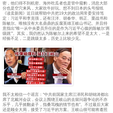
密，他们得不到机密。海外吃瓜者也是管中窥豹，消息大部
分也是空穴来风，大家吹牛好玩。想不到日本的头号报纸
《读卖新闻》近日就帮助中共把
19
大的政治局常委安排笃
定：习近平和李克强，还有汪洋、胡春华、韩正、栗战书和
陈敏尔。唯独没有大名鼎鼎的反腐英雄王岐山书记。并且特
意指出“唯一从中央委员升任的是作为习近平心腹的陈敏尔‘两
级跳’”。其实，我仍然认为陈敏尔上来的希望不是太大，一是
经验不足，二是跳级太多，历史上比较少见。
我不太相信一个谣言：“中共前国家主席江泽民和胡锦涛都出
席了北戴河会议，会议上围绕王岐山的去留问题争论的不亦
乐乎，几乎掀翻桌子，指桑骂槐的情节也有”。不过最后大家
还是顾全大局，接受了习近平的方案。王岐山很可能将遵照