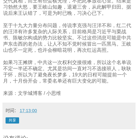
交代真相，而王有些蛮横无理，不把此事放在心里。结果是
习勃然大怒，要王岐山知趣，退避三舍，从此解甲归田。据
说后来王认错了，可是为时已晚，习决心已下。
至于十九大力量分布问题，传说李克强与汪洋不和，红二代
的汪洋有许多复杂的人际关系，目前格局是习近平与栗战
书、陈敏尔构成的势力比较坚实。不过这些消息可能是中共
声东击西的老办法，让人不知不觉时候冒出一匹黑马。王岐
山也不一定死，也许会柳暗花明，再次红运高照。
如果习王摊牌，中共这一次权利交接很难，所以这个名单说
不定一半还不确定。尤其是坊间一直对习不选接班人，耿耿
于怀，所以为了避免夜长梦多，
19
大的日程可能提前一个
月，十月份开会，常委名单还有巨大变化的可能。
来源：
文学城博客
/
小思维
时间：
17:13:00
共享