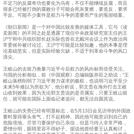
不定习的反腐奇功也要化为乌有，不仅不能继续反腐，而且
很多已经被打倒的腐败分子可能会死灰复燃，要造反，要求
平反。可能不少案件是权力斗争的需要而产生的冤假错案。
《朝日新闻》是一个对中国比较友善的媒体工具，它与《读
卖新闻》的不同之处是透露了现任中央政策研究室主任的王
沪宁和中共组织部长赵乐际也曾在北戴河会议上作为政治局
常委候补被讨论过。王沪宁可能是比较知趣，他的本事是理
论基础坚实，但是实际经验欠缺，不适于到革命斗争的风口
浪尖。
王岐山的去留乃衡量习近平今后权力的风向标而倍受关注。
与我的分析相似，前《中国观察》总编辑阪井臣之助说：“王
岐山落榜削弱了习近平努力谋求的极权，也说明习近平至少
未来
5
年难以为所欲为”，他分析说，郭文贵在海外打击王岐
山收到效果，因为无论郭文贵说的是否属实，只要王岐山留
任，就可能在国际上面临记者追问，都无法自圆其说。
王岐山的失势已经有明显标志，在
5
月
13
日会见访华的外国政
要时显得垂头丧气，打不起精神。因此他可能意识到自己的
危险境地。尽管习要保护自己亲信，但是习待人非常严格，
爱憎分明，眼睛里容不得砂子。据说他曾经要王认真检讨，