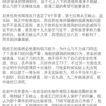
68
岁退休的惯例卸任。这个七上八下的老规矩看来不能破。
那么习想下次继续当政，坐满三届的希望可能要落空。
后来也有传闻现在只选定了
6
个常委，第七位将从王岐山、赵
乐际、韩正中权衡选出。而且郭在海外爆棚的揭露海航问题
似乎不是真正原因，老人干政和反对派搅局的目的是减弱习
近平的力量，甚至借十九大架空习近平，进而改变掌权力量
的对比。如果王岐山不入常，其理由正尔八百：年龄到了，
而非因涉嫌腐败。
既然王的落榜必然要削弱习权力，为什么习不力保
73
同志
了？原来
73
的问题严重，海航的蹊跷的转账行为，资金的诡
秘逃逸。引起了习的注意。他不得不为了自己的安全性考
虑。所以，丢卒保车，只好作掉王
73
了。不过另一方面也充
分证明中共内部博弈十分激烈，习很多时候实际上无法驾
驭，所以揽了一堆头衔，并无实际权力。邓小平当年只是一
个副职，到后来的裸退，却一言九鼎。九二年南巡讲话，暗
中操控江泽民。
此前中共常委向一名农业的生物学者院士敬献花圈的名单
里，唯独缺了王岐山，造成王已经没有人保护了的印象。我
认为那个事件的评论比较牵强。
73
有可能是自己作烦了，危
险也太大了，不想继续打虎，同时他还是比较体量习的艰