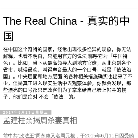
The Real China - 真实的中
国
在中国这个奇特的国家，经常出现很多怪异的现象，你无法
解释，也看不明白，只能用官方的说法 称呼它为「中国特
色」。比如，当下从最高领导人到地方官僚，从北京到各个
省市，喊得最欢、叫得声音最大的一个口号，就是「依法治
国」。中央层面和地方层面 的各种相关措施确实也出来了不
少，但是真正进入现实生活中去观察体验，你就会发现，那
些漂亮的口号都只是政客们为了拿来给自己脸上帖金的幌
子，他们是绝对 不会「依法」的。
2017年8月23日星期三
孟建柱亲揭周杀妻真相
前中共“政法王”周永康又名周元根，于
2015
年
6
月
11
日因受贿