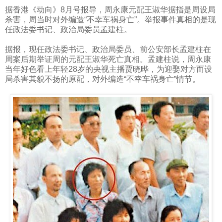
据香港《动向》
8
月号报导，周永康元配王淑华据指是周设局
杀害，周当时对外编造“不幸车祸身亡”。举报事件真相的是现
任政法委书记、政治局委员孟建柱。
据报，现任政法委书记、政治局委员、前公安部长孟建柱在
周案后期举证周的元配王淑华死亡真相。孟建柱说，周永康
当年好色看上年轻
28
岁的央视主播贾晓晔，为迎娶对方而设
局杀害其貌不扬的原配，对外编造“不幸车祸身亡”情节。