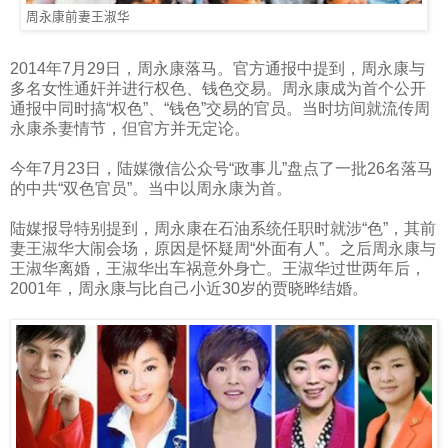
周永康前妻王淑华
2014
年
7
月
29
日，周永康落马。官方通报中提到，周永康与
多名女性通奸并进行权色、钱色交易。周永康成为首个公开
通报中同时搞“权色”、“钱色”交易的官员。当时坊间就流传周
永康杀妻情节，但官方并无定论。
今年
7
月
23
日，陆媒微信公众号“政事儿”盘点了一批
26
名落马
的中共“双色官员”。当中以周永康为首。
陆媒报导特别提到，周永康在石油系统任职时就涉“色”，其前
妻王淑华大闹会场，原因是怀疑周“外面有人”。之后周永康与
王淑华离婚，王淑华出车祸意外身亡。王淑华过世两年后，
2001
年，周永康与比自己小近
30
岁的贾晓晔结婚。