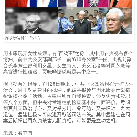
周永康号称“百鸡王”。
周永康玩弄女性成癖，有“百鸡王”之称，其中周在央视有多个
情妇。前中共公安部副部长、前“
610
办公室”主任、央视前副
台长李东生曾利用女星、女主持人、美女记者等对周永康等
高官进行性贿赂，贾晓晔据说就是其中之一。
据《动向》报导，
7
月
26
日晚上，中共中央政治局召开扩大生
活会，展开对孟建柱的批评，他被举报参与周永康令计划搞
帮派搞小圈子活动。孟建柱则作自我检查，涉及失责和渎职
等八个方面。但中央对孟建柱的检查基本持自面评价。
考虑
到其并无政治野心，又对举报周、令有功，又是临近十九大
退位，孟建柱极有可能避开移送司法一关。其中孟建柱在周
案后期揭出周永康杀害元配真相，可能更是立功之机。
来源：看中国