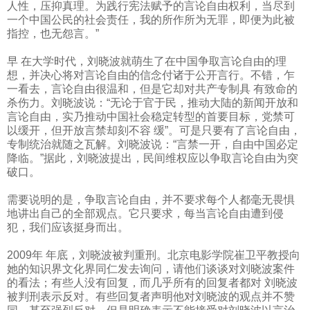
人性，压抑真理。为践行宪法赋予的言论自由权利，当尽到
一个中国公民的社会责任，我的所作所为无罪，即便为此被
指控，也无怨言。”
早 在大学时代，刘晓波就萌生了在中国争取言论自由的理
想，并决心将对言论自由的信念付诸于公开言行。不错，乍
一看去，言论自由很温和，但是它却对共产专制具 有致命的
杀伤力。刘晓波说：“无论于官于民，推动大陆的新闻开放和
言论自由，实乃推动中国社会稳定转型的首要目标，党禁可
以缓开，但开放言禁却刻不容 缓”。可是只要有了言论自由，
专制统治就随之瓦解。刘晓波说：“言禁一开，自由中国必定
降临。”据此，刘晓波提出，民间维权应以争取言论自由为突
破口。
需要说明的是，争取言论自由，并不要求每个人都毫无畏惧
地讲出自己的全部观点。它只要求，每当言论自由遭到侵
犯，我们应该挺身而出。
2009
年 年底，刘晓波被判重刑。北京电影学院崔卫平教授向
她的知识界文化界同仁发去询问，请他们谈谈对刘晓波案件
的看法；有些人没有回复，而几乎所有的回复者都对 刘晓波
被判刑表示反对。有些回复者声明他对刘晓波的观点并不赞