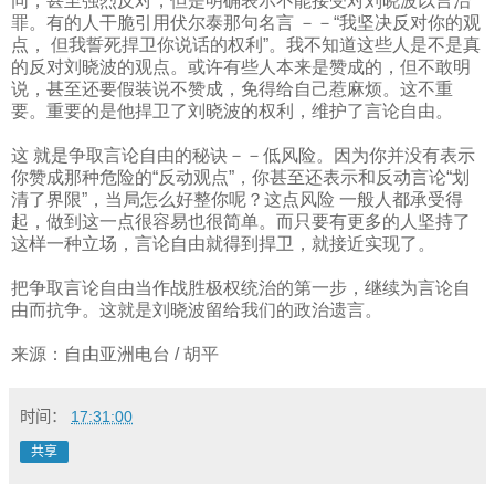
同，甚至强烈反对，但是明确表示不能接受对刘晓波以言治
罪。有的人干脆引用伏尔泰那句名言 －－“我坚决反对你的观
点，
但我誓死捍卫你说话的权利”。我不知道这些人是不是真
的反对刘晓波的观点。或许有些人本来是赞成的，但不敢明
说，甚至还要假装说不赞成，免得给自己惹麻烦。这不重
要。重要的是他捍卫了刘晓波的权利，维护了言论自由。
这 就是争取言论自由的秘诀－－低风险。因为你并没有表示
你赞成那种危险的“反动观点”，你甚至还表示和反动言论“划
清了界限”，当局怎么好整你呢？这点风险 一般人都承受得
起，做到这一点很容易也很简单。而只要有更多的人坚持了
这样一种立场，言论自由就得到捍卫，就接近实现了。
把争取言论自由当作战胜极权统治的第一步，继续为言论自
由而抗争。这就是刘晓波留给我们的政治遗言。
来源：自由亚洲电台
/
胡平
时间：
17:31:00
共享