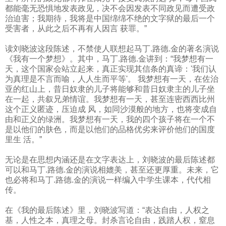
都能毫无恐惧地发表政见，决不会因发表不同政见而遭受政
治迫害；我期待，我将是中国绵绵不绝的文字狱的最后一个
受害者，从此之后不再有人因言 获罪。”
读刘晓波这段陈述，不禁使人联想起马丁
.
路德
.
金的著名演说
《我有一个梦想》。其中，马丁
.
路德
.
金讲到：“我梦想有一
天，这个国家会站立起来，真正实现其信条的真谛：
'
我们认
为真理是不言而喻，人人生而平等
'
。 我梦想有一天，在佐治
亚的红山上，昔日奴隶的儿子将能够和昔日奴隶主的儿子坐
在一起，共叙兄弟情谊。我梦想有一天，甚至连密西西比州
这个正义匿迹，压迫成 风，如同沙漠般的地方，也将变成自
由和正义的绿洲。我梦想有一天，我的四个孩子将在一个不
是以他们的肤色，而是以他们的品格优劣来评价他们的国度
里生 活。”
无论是在思想内涵还是在文字表达上，刘晓波的最后陈述都
可以和马丁
.
路德
.
金的演说相媲美，甚至还更厚重。未来，它
也必将和马丁
.
路德
.
金的演说一样编入中学生课本，代代相
传。
在《我的最后陈述》里，刘晓波写道：“表达自由，人权之
基，人性之本，真理之母。封杀言论自由，践踏人权，窒息