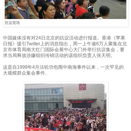
抗议现场
中国媒体没有对
24
日北京的抗议活动进行报道。香港《苹果
日报》援引
Twitter
上的消息指出，周一上午逾
6
万人聚集在北
京市体育局南大红门国际会展中心大门外举行抗议集会，要
求当局释放涉嫌组织传销活动的该组织负责人张天明。
这是自
1999
年
4
月法轮功包围中南海事件以来，一次罕见的
大规模群众集会事件。