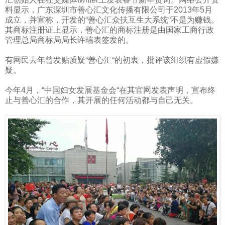
料显示，广东深圳市善心汇文化传播有限公司于
2013
年
5
月
成立，并宣称，开发的“善心汇众扶互生大系统“不是为赚钱。
其商标注册证上显示，善心汇的商标注册是由国家工商行政
管理总局商标局局长许瑞表签发的。
有网民去年曾发贴质疑“善心汇“的初衷，批评该组织有虚假嫌
疑。
今年
4
月，“中国妇女发展基金会“在其官网发表声明，宣布终
止与善心汇的合作，其开展的任何活动都与自己无关。