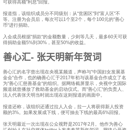
可获得高额“利息“回报。
报道指，该组织成员分不同级别：从“贫困区“到“富人区“不
等。注册为会员后，每次可以
1
个至
2
个，每个
100
元的“善心
币“进行捐助。
入会成员根据“捐款“的金额数量，少则等几天，最多
60
天可获
得捐助金额
5%
到
30%
，甚至
50%
的收益。
善心汇- 张天明新年贺词
善心汇的名字曾出现在央视某频道，声称与“中国妇女发展基
金会“合作，也的确善心汇于
2017
年初与该基金合作成立了名
为“善心汇慈善基金“的组织。据网络截屏显示，央视中文国际
频道就曾播放了救助基金的启动仪式。而“善心汇“的负责人、
法人代表张天明当时就出现在这则报道的画面中。
报道还称，该组织还通过拉人入会，拉一人将获得新人投资
额的
3%
。如果发展成下线，便可抽去下线的最高
6%
回报。
张天明最近一次出现在公众视野是
2017
年
2
月。他作为善心
汇创始人在社交媒体
twitter
上发表春节新年贺词。网络公开资