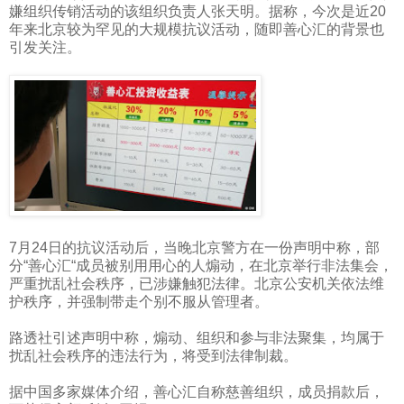
嫌组织传销活动的该组织负责人张天明。据称，今次是近
20
年来北京较为罕见的大规模抗议活动，随即善心汇的背景也
引发关注。
7
月
24
日的抗议活动后，当晚北京警方在一份声明中称，部
分“善心汇“成员被别用用心的人煽动，在北京举行非法集会，
严重扰乱社会秩序，已涉嫌触犯法律。北京公安机关依法维
护秩序，并强制带走个别不服从管理者。
路透社引述声明中称，煽动、组织和参与非法聚集，均属于
扰乱社会秩序的违法行为，将受到法律制裁。
据中国多家媒体介绍，善心汇自称慈善组织，成员捐款后，