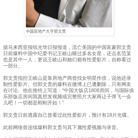
中国房地产大亨郭文贵
据马来西亚报纸光华日报报道，流亡美国的中国富豪郭文贵
日前爆料中国中纪委书记王岐山睡过多名女星，还点名范某
也是其中一人，更说王岐山和她们都有性爱影片，自称看过
一部分。
郭文贵指控王岐山是靠房地产商曾找女明星作倍，说他还录
制性爱影片。但郭文贵的爆料在微博上已遭删除，只有网友
在讨论。他在推特上写道：“中国大饭店
1808
房间，与国际俱
乐部饭店房间我真想发视频或完整照片大家再让子弹飞一会
儿吧！一切都是刚刚开始！”
郭文贵日前透露自己曾看过此性爱影片，预计有
18
片光碟。
此前网络曾连续爆料郭文贵与其下属性爱视频与录音。