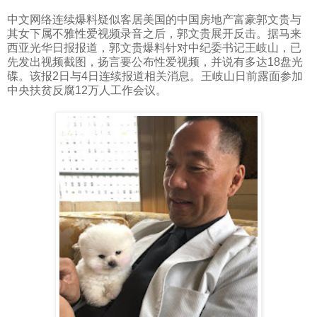
中文网络连续爆料疑似客居美国的中国房地产富豪郭文贵与
其女下属不雅性爱视频录音之后，郭文贵展开反击。据马来
西亚光华日报报道，郭文贵爆料针对中纪委书记王岐山，已
先发出视频截图，扬言要公布性爱视频，并说有多达
18
盘光
碟。该报
2
日与
4
日连续报道相关消息。王岐山日前露面参加
中央扶贫反腐
12
万人工作会议。