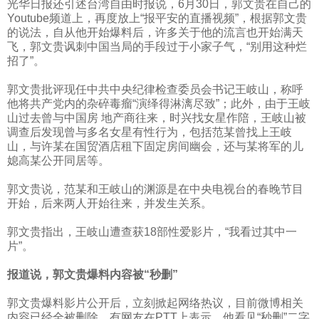
光华日报还引述台湾自由时报说，
6
月
30
日，郭文贵在自己的
Youtube
频道上，再度放上“报平安的直播视频”，根据郭文贵
的说法，自从他开始爆料后，许多关于他的流言也开始满天
飞，郭文贵讽刺中国当局的手段过于小家子气，“别用这种烂
招了”。
郭文贵批评现任中共中央纪律检查委员会书记王岐山，称呼
他将共产党内的杂碎毒瘤“演绎得淋漓尽致”；此外，由于王岐
山过去曾与中国房
地产商往来，时兴找女星作陪，王岐山被
调查后发现曾与多名女星有性行为，包括范某曾找上王岐
山，与许某在国贸酒店租下固定房间幽会，还与某将军的儿
媳高某公开同居等。
郭文贵说，范某和王岐山的渊源是在中央电视台的春晚节目
开始，后来两人开始往来，并发生关系。
郭文贵指出，王岐山遭查获
18
部性爱影片，“我看过其中一
片”。
报道说，郭文贵爆料内容被“秒删”
郭文贵爆料影片公开后，立刻掀起网络热议，目前微博相关
内容已经全被删除，有网友在
PTT
上表示，他看见“秒删”二字