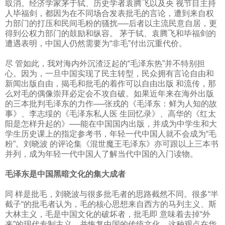
取消。经济学家茅于轼、历史学者袁腾飞以及央 视节目主持
人毕福剑，都因为在不同场合发表批毛的言论，遭到来自权
力部门的打压和民间毛粉的骚扰──后者以主流民意自居，更
得到公权力部门的鼓励和纵容。 茅于轼、袁腾飞和毕福剑的
遭遇表明，中国人仍然需要为“非毛”付出沉重代价。
尽 管如此，我对海内外沉渣泛起的“毛泽东热”并不特别担
心。因为，一旦中国实现了民主转型，民众拥有言论自由和
新闻出版自由，揭毛和批毛的着作可以自由出版 和流传，那
么对毛的偶像崇拜必定会不攻自破。如果近年来在海外出版
的三本批判毛泽东的力作──张戎的《毛泽东：鲜为人知的故
事》、李志绥的《毛泽东私人医 生回忆录》、高华的《红太
阳是怎样升起的》──能在中国国内出版，并成为中学生和大
学生历史课上的指定参考书，年轻一代中国人就不会成为“毛
粉”。刘晓波 的评论集《混世魔王毛泽东》亦可跟以上三本书
并列，成为年轻一代中国人了解当代中国的入门读物。
毛泽东是中国黑暗文化的集大成者
同 样是批毛，刘晓波与很多批毛者的思路截然不同。很多“半
截子“的批毛者认为，毛的核心思想来自西方的马列主义、斯
大林主义，毛是中国文化的破坏者，批毛即 意味着去掉“外
来”的现代专制主义，并恢复中国的传统文化。这种观点在华