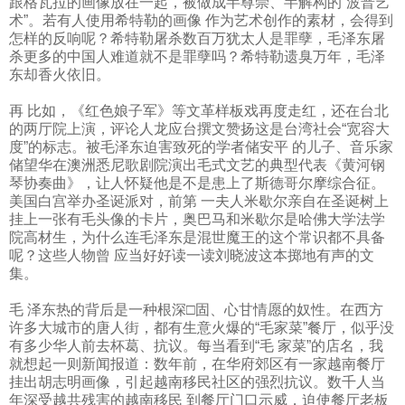
跟格瓦拉的画像放在一起，被做成半尊崇、半解构的“波普艺
术”。若有人使用希特勒的画像 作为艺术创作的素材，会得到
怎样的反响呢？希特勒屠杀数百万犹太人是罪孽，毛泽东屠
杀更多的中国人难道就不是罪孽吗？希特勒遗臭万年，毛泽
东却香火依旧。
再 比如，《红色娘子军》等文革样板戏再度走红，还在台北
的两厅院上演，评论人龙应台撰文赞扬这是台湾社会“宽容大
度”的标志。被毛泽东迫害致死的学者储安平 的儿子、音乐家
储望华在澳洲悉尼歌剧院演出毛式文艺的典型代表《黄河钢
琴协奏曲》，让人怀疑他是不是患上了斯德哥尔摩综合征。
美国白宫举办圣诞派对，前第 一夫人米歇尔亲自在圣诞树上
挂上一张有毛头像的卡片，奥巴马和米歇尔是哈佛大学法学
院高材生，为什么连毛泽东是混世魔王的这个常识都不具备
呢？这些人物曾 应当好好读一读刘晓波这本掷地有声的文
集。
毛 泽东热的背后是一种根深□固、心甘情愿的奴性。在西方
许多大城市的唐人街，都有生意火爆的“毛家菜”餐厅，似乎没
有多少华人前去杯葛、抗议。每当看到“毛 家菜”的店名，我
就想起一则新闻报道：数年前，在华府郊区有一家越南餐厅
挂出胡志明画像，引起越南移民社区的强烈抗议。数千人当
年深受越共残害的越南移民 到餐厅门口示威，迫使餐厅老板