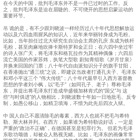
在今天的中国，批判毛泽东并不是一件已过时的工作。反
之，批判毛泽东是迫在眉睫的、不可绕开的思想启蒙运动的
重要环节。
吊 诡的是，有不少跟刘晓波一样经历过八十年代思想解放运
动以及六四血雨腥风的知识人，近年来华丽转身成为毛粉。
比如，当年担任过北大研究生自治会主席的孔庆 东成为铁杆
毛粉，甚至肉麻地吹捧卡斯特罗和金正日；在六四中坐过牢
的诗人张广天，将毛泽东和格瓦拉作为其精神偶像；六四后
流亡美国的作家苏炜，执笔大型歌 剧知青组歌《岁月甘泉》
并换来回国的门票；八十年代自由派知识分子的旗手甘阳，
在香港抛出“通三统”之说，即建议当政者打通孔夫子、毛泽东
和邓小平这三个 “伟大传统”；八十年代最早引入西方基督教
思想的学者刘小枫，以“毛子”（如同孔子、老子）尊称毛泽
东，并提出将毛泽东打造成华盛顿加林肯式的“国父”与 这
些“与时俱进”的人物相比，刘晓波数十年如一日地批毛、反专
制，如愚公移山，如精卫填海，不惜为此先后四次入狱。
中 国人自己不愿清除毛的毒素，西方人也就不把毛与希特
勒、斯大林并列。在西方，如果谁为希特勒说好话，一定是
严重的“政治不正确”，在德国甚至是犯罪行为。 但若为毛泽
东歌功颂德，却被众人熟视无睹。比如，毛泽东的画像常常