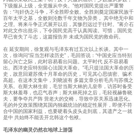
下级服从上级，全党服从中央。”他对国民党提出严重警
告：“与奸伪之斗争，不全胜即全败。全胜则奠定国家民族千
百年太平之基，全败则沦数千年文物为异类， 其中绝无中和
之理。将来斗争正式展开以后，其惨烈远过于往时。”蒋介石
对此文作出批示，下令国民党高干认真阅读。可惜，国民党
早已丧失了斗志，这篇报告并 未成为国民党的救命药。
在 延安期间，徐复观与毛泽东有过五次以上长谈。其中一
次，徐询问“应当怎样读历史”，毛回答说：“中国史应当特别
留心兴亡之际，此时容易看出问题。太平时代 反不容易看
出。西洋史应特别留心法国大革命。”毛只提法国大革命的历
史，故意回避苏俄十月革命的历史，可见其心思缜密、骗术
高超。在这本文集中，刘晓波有 多篇文章分析毛共与苏俄之
关系。在斯大林生前，毛甘当斯大林的儿皇帝，访苏时备受
斯大林羞辱，也忍气吞声；斯大林死掉之后，毛轻视赫鲁晓
夫，要争夺共产阵 营老大的交椅，导致中苏关系迅速恶化。
毛的外交政策围绕其国内独裁统治的稳定性展开，即便不符
合中国的国家利益，也要硬着头皮头走到底，其遗产之一就
是中 共始终不能丢开北韩这个包袱。
毛泽东的幽灵仍然在地球上游荡