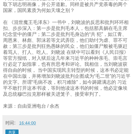
取下胡志明画像，并公开道歉。同样是被共产党荼毒的两个
国家，国民素质为何如天壤之别？
在 《混世魔王毛泽东》一书中，刘晓波的反思和批判环环相
扣、步步深入：第一步是批判毛本人，包括那具躺在毛主席
纪念堂中的僵尸；第二步是批判毛身边的“共 犯”，如江青、
周恩来、林彪、郭沫若等文武弄臣，他们助纣为虐、罪不可
赦；第三步是批判狂热愚昧的民众，他们如僵尸般被毛驱赶
着骂人、打人、吃人。刘晓波 在狱中可以看到《人民日报》
等官方报纸，对入狱后这几年来习近平的种种亲毛、崇毛言
行必定了如指掌，也有所思考和评论。我相信，当刘晓波获
得自由的时候， 当中国实现民主转型的时候，这本书必定能
在中国出版，并将增加刘晓波批判企图成为“毛二世”的习近平
的文字。所谓“毛病不改，积习难除”，如今踌躇满志的 习近
平不敢打开这本书读，等到他读这本书的时候，他必定像埃
及总统穆巴拉克那样被关进笼子、接受审判了。
来源：自由亚洲电台
/
余杰
时间：
16:44:00
共享