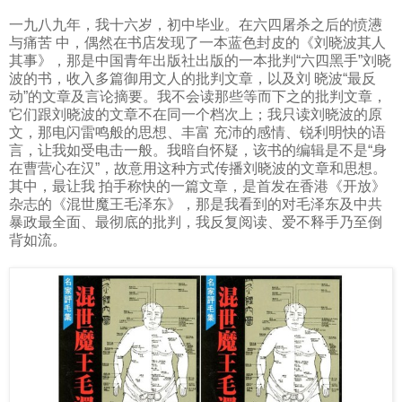
一九八九年，我十六岁，初中毕业。在六四屠杀之后的愤懑
与痛苦 中，偶然在书店发现了一本蓝色封皮的《刘晓波其人
其事》，那是中国青年出版社出版的一本批判“六四黑手”刘晓
波的书，收入多篇御用文人的批判文章，以及刘 晓波“最反
动”的文章及言论摘要。我不会读那些等而下之的批判文章，
它们跟刘晓波的文章不在同一个档次上；我只读刘晓波的原
文，那电闪雷鸣般的思想、丰富 充沛的感情、锐利明快的语
言，让我如受电击一般。我暗自怀疑，该书的编辑是不是“身
在曹营心在汉”，故意用这种方式传播刘晓波的文章和思想。
其中，最让我 拍手称快的一篇文章，是首发在香港《开放》
杂志的《混世魔王毛泽东》，那是我看到的对毛泽东及中共
暴政最全面、最彻底的批判，我反复阅读、爱不释手乃至倒
背如流。