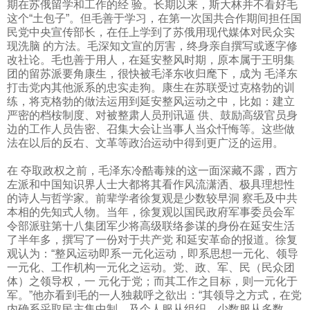
期在苏俄留学和工作的经 验。长期以来，斯大林并不看好毛
这个“土包子”。但毛善于学习，在第一次国共合作期间担任国
民党中央宣传部长，在任上学到了苏俄用现代媒体对民众实
现洗脑 的方法。毛深知文宣的厉害，终身亲自撰写或逐字修
改社论。毛也善于用人，在延安整风时期，原本属于王明集
团的留苏派要角康生，很快被毛泽东收归麾下，成为 毛泽东
打击党内其他派系的忠实走狗。康生在苏联受过克格勃的训
练，将克格勃的做法运用到延安整风运动之中，比如：建立
严密的档桉制度、对被整肃人员刑讯逼 供、鼓励高级官员身
边的工作人员告密、召集大会让当事人当众忏悔等。这些做
法在以后的反右、文革等政治运动中得到更广泛的运用。
在 夺取政权之前，毛泽东冷酷毒辣的这一面深藏不露，西方
左派和中国知识界人士大都将其看作风流潇洒、极具理想性
的诗人与哲学家。前辈学者徐复观是少数较早洞 察毛及中共
本相的先知式人物。当年，徐复观以国民政府军事委员会军
令部派驻第十八集团军少将高级联络参谋的身份在延安生活
了半年多，撰写了一份对于共产党 和延安革命的报道。徐复
观认为：“整风运动即系一元化运动，即系思想一元化、领导
一元化、工作机构一元化之运动。党、政、军、民（民众团
体）之领导权，一 元化于党；而其工作之目标，则一元化于
军。”他亦看到毛的一人独裁呼之欲出：“其领导之方式，在党
内确系采取民主集中制，及个人服从组织，少数服从多数，