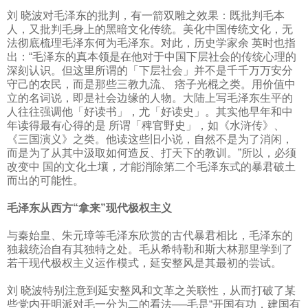
刘 晓波对毛泽东的批判，有一箭双雕之效果：既批判毛本
人，又批判毛身上的黑暗文化传统。美化中国传统文化，无
法彻底梳理毛泽东何为毛泽东。对此，历史学家余 英时也指
出：“毛泽东的真本领是在他对于中国下层社会的传统心理的
深刻认识。但这里所谓的「下层社会」并不是千千万万安分
守己的农民，而是那些三教九流、 痞子光棍之类。用价值中
立的名词说，即是社会边缘的人物。大陆上写毛泽东生平的
人往往强调他「好读书」，尤「好读史」。其实他早年和中
年读得最有心得的是 所谓「稗官野史」，如《水浒传》、
《三国演义》之类。他读这些旧小说，自然不是为了消闲，
而是为了从其中汲取如何造反、打天下的教训。”所以，必须
改变中 国的文化土壤，才能消除第二个毛泽东式的暴君破土
而出的可能性。
毛泽东从西方“拿来”现代极权主义
与秦始皇、朱元璋等毛泽东欣赏的古代暴君相比，毛泽东的
独裁统治自有其独特之处。毛从希特勒和斯大林那里学到了
若干现代极权主义运作模式，延安整风是其最初的尝试。
刘 晓波特别注意到延安整风和文革之关联性，从而打破了某
些党内开明派对毛一分为二的看法──毛是“开国有功，建国有