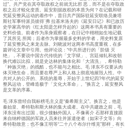
过”。共产党在其夺取政权之前就无比邪 恶，而不是在夺取政
权之后才蜕化变质。延安割据政权的本质为何？在记载和研
究延安整风运动的着作中，昔日共产国际驻延安联络员兼塔
斯社军事特派员彼得¨弗 拉基米洛夫的《延安日记》和已故历
史学家高华的《红太阳是怎样升起的》这两本书具有重要的
史料价值。前者作为亲身观察者，在日记中栩栩如生地记载
了其所见 所闻；后者作为掌握最多史料的学者，用史料复原
了延安整风之来龙去脉。刘晓波对这两本书高度重视，在多
篇评论文章中引用。他评论说：“中共所进行的「阶级 灭
绝」，不要说中国古代传统的「文字狱」、宫廷倾轧和改朝
换代难以比拟，就是史达林的集体化和「大清洗」，希特勒
「种族灭绝」的残酷，也不能与之相比。毛 泽东不仅要从肉
体灭绝生命，而且要在尊严上和人格上彻底地摧毁人性。中
共对人的公开的、系统的羞辱，开始于上世纪四
?
年代的延安
整风运动，登峰造极于「文化大革命」。”换言之，延安整风
是文革的序幕。
毛 泽东曾经自我标榜毛主义是“秦希斯主义”。换言之，他是
秦始皇、希特勒和斯大林的集大成者。在中共建政之前，毛
泽东没有出过国，很少接触外国人，不像蒋介 石那样直接跟
来自纳粹德国的军政人员来往并派遣使者（如宋子文等）向
希特勒致意；也不像王明等“二十八个布尔什维克”那样，有长