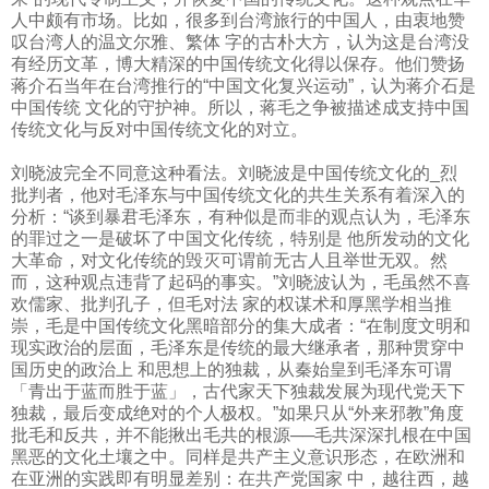
人中颇有市场。比如，很多到台湾旅行的中国人，由衷地赞
叹台湾人的温文尔雅、繁体 字的古朴大方，认为这是台湾没
有经历文革，博大精深的中国传统文化得以保存。他们赞扬
蒋介石当年在台湾推行的“中国文化复兴运动”，认为蒋介石是
中国传统 文化的守护神。所以，蒋毛之争被描述成支持中国
传统文化与反对中国传统文化的对立。
刘晓波完全不同意这种看法。刘晓波是中国传统文化的
_
烈
批判者，他对毛泽东与中国传统文化的共生关系有着深入的
分析：“谈到暴君毛泽东，有种似是而非的观点认为，毛泽东
的罪过之一是破坏了中国文化传统，特别是 他所发动的文化
大革命，对文化传统的毁灭可谓前无古人且举世无双。然
而，这种观点违背了起码的事实。”刘晓波认为，毛虽然不喜
欢儒家、批判孔子，但毛对法 家的权谋术和厚黑学相当推
崇，毛是中国传统文化黑暗部分的集大成者：“在制度文明和
现实政治的层面，毛泽东是传统的最大继承者，那种贯穿中
国历史的政治上 和思想上的独裁，从秦始皇到毛泽东可谓
「青出于蓝而胜于蓝」，古代家天下独裁发展为现代党天下
独裁，最后变成绝对的个人极权。”如果只从“外来邪教”角度
批毛和反共，并不能揪出毛共的根源──毛共深深扎根在中国
黑恶的文化土壤之中。同样是共产主义意识形态，在欧洲和
在亚洲的实践即有明显差别：在共产党国家 中，越往西，越