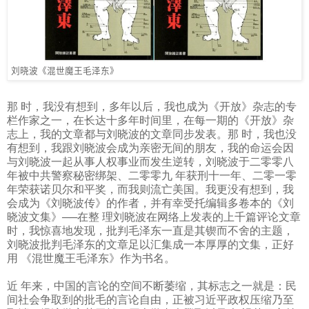
刘晓波《混世魔王毛泽东》
那 时，我没有想到，多年以后，我也成为《开放》杂志的专
栏作家之一，在长达十多年时间里，在每一期的《开放》杂
志上，我的文章都与刘晓波的文章同步发表。那 时，我也没
有想到，我跟刘晓波会成为亲密无间的朋友，我的命运会因
与刘晓波一起从事人权事业而发生逆转，刘晓波于二零零八
年被中共警察秘密绑架、二零零九 年获刑十一年、二零一零
年荣获诺贝尔和平奖，而我则流亡美国。我更没有想到，我
会成为《刘晓波传》的作者，并有幸受托编辑多卷本的《刘
晓波文集》──在整 理刘晓波在网络上发表的上千篇评论文章
时，我惊喜地发现，批判毛泽东一直是其锲而不舍的主题，
刘晓波批判毛泽东的文章足以汇集成一本厚厚的文集，正好
用 《混世魔王毛泽东》作为书名。
近 年来，中国的言论的空间不断萎缩，其标志之一就是：民
间社会争取到的批毛的言论自由，正被习近平政权压缩乃至