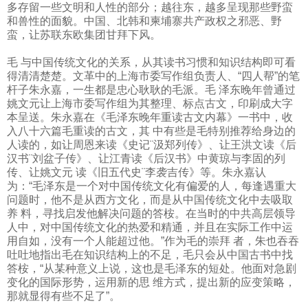
多存留一些文明和人性的部分；越往东，越多呈现那些野蛮
和兽性的面貌。中国、北韩和柬埔寨共产政权之邪恶、野
蛮，让苏联东欧集团甘拜下风。
毛 与中国传统文化的关系，从其读书习惯和知识结构即可看
得清清楚楚。文革中的上海市委写作组负责人、“四人帮”的笔
杆子朱永嘉，一生都是忠心耿耿的毛派。毛 泽东晚年曾通过
姚文元让上海市委写作组为其整理、标点古文，印刷成大字
本呈送。朱永嘉在《毛泽东晚年重读古文内幕》一书中，收
入八十六篇毛重读的古文，其 中有些是毛特别推荐给身边的
人读的，如让周恩来读《史记¨汲郑列传》、让王洪文读《后
汉书¨刘盆子传》、让江青读《后汉书》中黄琼与李固的列
传、让姚文元 读《旧五代史¨李袭吉传》等。朱永嘉认
为：“毛泽东是一个对中国传统文化有偏爱的人，每逢遇重大
问题时，他不是从西方文化，而是从中国传统文化中去吸取
养 料，寻找启发他解决问题的答桉。在当时的中共高层领导
人中，对中国传统文化的热爱和精通，并且在实际工作中运
用自如，没有一个人能超过他。”作为毛的崇拜 者，朱也吞吞
吐吐地指出毛在知识结构上的不足，毛只会从中国古书中找
答桉，“从某种意义上说，这也是毛泽东的短处。他面对急剧
变化的国际形势，运用新的思 维方式，提出新的应变策略，
那就显得有些不足了”。