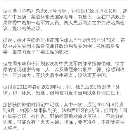
据香港《争鸣》杂志
6
月号报导，郭伯雄和徐才厚在位时，曾
在军中宣扬「某退休党政国家领导」有建议，应在中共政治
局常委中增加一名军方人员。两人先后两次在中共政治局会
议上提出相关动议。
据说，徐才厚病危时指证郭伯雄以当年刘华清年过
70
岁，还
以中共军委副主席身份兼任政治局常委为例，意图跻身常
委，架空习近平军委主席的职权。
但在周永康和令计划多次将中共党军内部举报郭伯雄、徐才
厚的情况秘密告知二人，以及薄熙来出事后，郭、徐感到政
治上压力加大，开始为后半生筹谋，设法离开中国。
据报自
2012
年春到
2013
年秋，郭、徐先后
6
次策划借「外
访」和「休息」出逃，但均被习近平当局以各种理由拦下。
据抄获的郭伯雄日记中记载，其中一次，原定
2012
年
8
月底
到
9
月，由郭伯雄带队到英、法和西班牙的访问，但因为「国
内重要会议」被推迟。郭伯雄事后对徐才厚说：「不是好的
先兆，可能会有『天灾人祸』降临，要有准备，不能等着被
人整垮。」