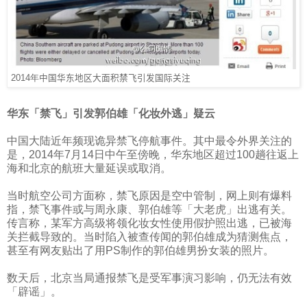
2014
年
中国华东地区大面积禁飞引发国际关注
华东「禁飞」引发郭伯雄「化妆外逃」疑云
中国大陆近年频现诡异禁飞停航事件。其中最令外界关注的
是，
2014
年
7
月
14
日中午至傍晚，华东地区超过
100
趟往返上
海和北京的航班大量延误或取消。
当时航空公司方面称，禁飞原因是空中管制，网上则有爆料
指，禁飞事件或与周永康、郭伯雄等「大老虎」出逃有关。
传言称，某军方高级将领化妆女性使用假护照出逃，已被海
关拦截导致的。当时陷入被查传闻的郭伯雄成为猜测焦点，
甚至有网友贴出了用
PS
制作的郭伯雄男扮女装的照片。
数天后，北京当局通报禁飞是受军事演习影响，仍无法有效
「辟谣」。