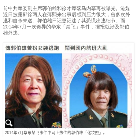
前中共军委副主席郭伯雄和徐才厚落马内幕再被曝光。港媒
近日披露郭徐两人在薄熙来出事后感到压力很大，曾多次外
逃和自杀未遂。郭伯雄日记更记述了其恐慌出逃细节。而
2014
年
7
月一次诡异的华东「禁飞」事件，据报就涉及郭伯
雄外逃。
2014年7月华东禁飞事件中网上热传的郭伯雄「化妆照」。