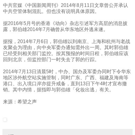
中共官媒《中国新闻周刊》
2014
年
8
月
11
日文章曾公开承认
中共空管体制混乱。但也没有说明具体原因。
据
2016
年
5
月号的香港《动向》杂志引述军方高层的消息披
露，郭伯雄
2014
年
7
月确曾从华东地区外逃未遂。
据报，
2014
年
7
月
6
日，郭伯雄以到南京、上海和杭州与老战
友聚会为理由，向中央军委办通知需外出一周。其时郭伯雄
已经受到相关部门监控。按其预报的时间日程，郭伯雄应该
回到北京，但监控部门一时失去了郭的行踪。
2014
年
7
月
13
日清晨
5
时，中办、国办及军委办同时下令华东
地区涉外航空站实施管制，同时广东、广西、福建及海南等
港口、出入境口岸亦提升戒备，直到
13
日下午
4
时才宣布撤
销。其中内情，据指即与郭伯雄「化妆出逃」有关。
来源：希望之声