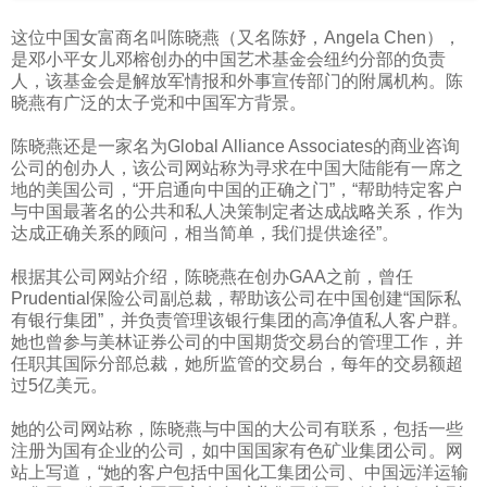
这位中国女富商名叫陈晓燕（又名陈妤，
Angela Chen
），
是邓小平女儿邓榕创办的中国艺术基金会纽约分部的负责
人，该基金会是解放军情报和外事宣传部门的附属机构。陈
晓燕有广泛的太子党和中国军方背景。
陈晓燕还是一家名为
Global Alliance Associates
的商业咨询
公司的创办人，该公司网站称为寻求在中国大陆能有一席之
地的美国公司，“开启通向中国的正确之门”，“帮助特定客户
与中国最著名的公共和私人决策制定者达成战略关系，作为
达成正确关系的顾问，相当简单，我们提供途径”。
根据其公司网站介绍，陈晓燕在创办
GAA
之前，曾任
Prudential
保险公司副总裁，帮助该公司在中国创建“国际私
有银行集团”，并负责管理该银行集团的高净值私人客户群。
她也曾参与美林证券公司的中国期货交易台的管理工作，并
任职其国际分部总裁，她所监管的交易台，每年的交易额超
过
5
亿美元。
她的公司网站称，陈晓燕与中国的大公司有联系，包括一些
注册为国有企业的公司，如中国国家有色矿业集团公司。网
站上写道，“她的客户包括中国化工集团公司、中国远洋运输