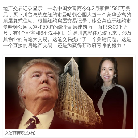
地产交易记录显示，一名中国女富商今年
2
月豪掷
1580
万美
元，买下川普总统在纽约市曼哈顿公园大道一个豪华公寓的
顶层复式住宅。根据纽约房屋交易记录，该公寓位于纽约市
曼哈顿公园大道和
59
街的豪华高层建筑内，面积
3800
平方
尺，有
4
个卧室和
6
个洗手间。这是川普就任总统以来，涉及
其物业的首笔大交易。这笔交易提出了一个关键问题。这是
一个直接的房地产交易，还是为赢得新政府青睐的努力？
女富商陈晓燕(右)