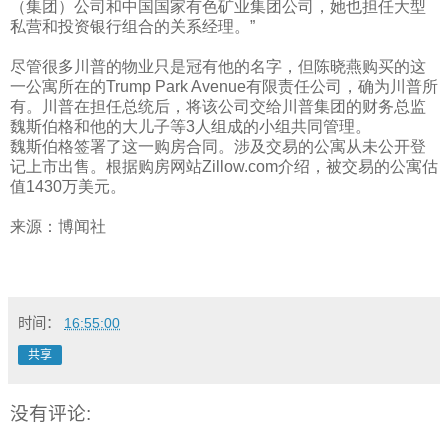
（集团）公司和中国国家有色矿业集团公司，她也担任大型
私营和投资银行组合的关系经理。”
尽管很多川普的物业只是冠有他的名字，但陈晓燕购买的这
一公寓所在的
Trump Park Avenue
有限责任公司，确为川普所
有。川普在担任总统后，将该公司交给川普集团的财务总监
魏斯伯格和他的大儿子等
3
人组成的小组共同管理。
魏斯伯格签署了这一购房合同。涉及交易的公寓从未公开登
记上市出售。根据购房网站
Zillow.com
介绍，被交易的公寓估
值
1430
万美元。
来源：博闻社
时间：
16:55:00
共享
没有评论: