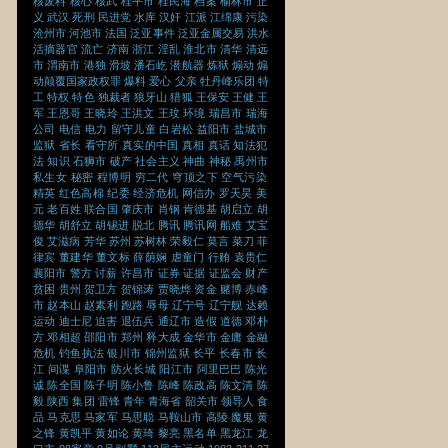
核废料
核心
核武
桂平市
桂民海
档案
榆林市
正
义
武汉
死刑
民进党
水库
汉奸
江派
江绵康
污染
沧州市
河池市
法国
泛亚事件
泛亚金属交易
洪水
活摘器官
流亡
济南
浙江
淫乱
淮北市
清华
清远
市
渭南市
港独
滑坡
潘石屹
潜航器
炼狱
煽动
煽
动颠覆国家政权罪
爆料
爱心
父亲
牡丹峰乐团
特
工
特权
特色
独裁者
狼牙山
猎狐
王保安
王健
王
军
王恩哥
王晓玲
王洪文
王玟
环境
瑞昌市
瑞海
公司
电信
电力
留守儿童
白岩松
益阳市
盐城市
监狱
省长
看守所
真实的中国
真相
真话
知法犯
法
知识
石狮市
破产
社会主义
神曲
神秘
禹州市
私生女
秘密
程博明
穷二代
穹顶之下
空气污染
精英
红色高棉
纪委
经济危机
网信办
罗天昊
美
元
老百姓
联合国
肇庆市
肖钢
肯德基
胡启立
胡
德华
胡舒立
胡锡进
脱北
腾讯
腾讯网
船难
艾宝
俊
艾滋病
芳华
苏州
苏树林
荣毅仁
莫言
菜刀
菲
律宾
董建华
董文标
薛荫娴
虐童门
行贿
袁贵仁
襄阳市
警方
讨薪
许昌市
证券
证据
证监会
财产
贫困
贵州
贺卫方
贺锦涛
贾晓烨
资金
赌博
赤峰
市
赵本山
赵素利
跑路
辱母
辽宁号
辽宁舰
达赖
运动
迪士尼
迫害
退伍兵
通辽市
造假
道德
邓朴
方
邓相超
邵阳市
郑州
释大成
金华市
金庸
金融
危机
钓鱼执法
银川市
锦州监狱
长平
长春市
长
江
间谍
阜阳市
防火长城
阳江市
阿里巴巴
陈光
诚
陈全国
陈子明
陈小鲁
陈峰
陈政高
陈文清
陈
毅
陕西
集团
雷锋
青年
青海省
韶关市
领导人
食
品
马克思
马家军
马思聪
马鞍山市
高陵
魔鬼
黄
之锋
黄凯平
黄如论
黄琦
黎亮
黑名单
黑龙江
龙