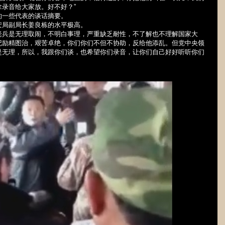
拿录音给大家放。好不好？
”
的一些代表的谈话摘要。
安局副局长姜良栋的水平极高。
老兵是无理取闹，不明白事理，严重缺乏耐性，不了解也不理解国家大
记励精图治，艰苦卓绝，你们你们不但不协助，反给他添乱。但党中央领
是无理，所以，我跟你们谈，也希望你们录音，让你们自己好好听听
你
们