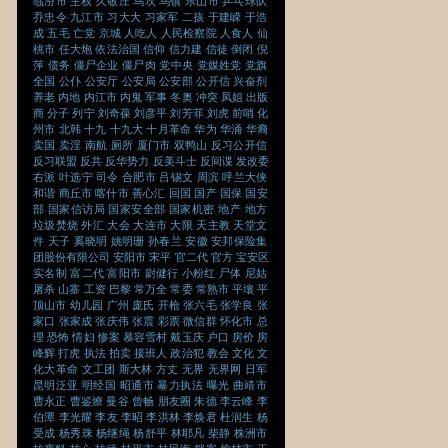
临汾市
主权
久敬庄
乌坎
乌镇
乐山市
乒乓球队
乔忠令
九江市
习大大
习家军
二孩
于建嵘
于浩
成
五毛
亡党
京城
人吃人
人民检察院
人食人
仙
桃市
任大炮
依法治国
信仰
信力建
信徒
倒闭
倪
萍
债务
僵尸企业
僵尸肉
党中央
党媒姓党
党旗
全国
公仆
公安厅
公安局
公安部
公开信
兴奋剂
养老
内地
内江市
内鬼
军事
冬奥
冲突
凤姐
出版
商
分子
列宁
刘奇葆
刘彦平
刘芳菲
刘虎
前哨
化
州市
北韩
十九
十九大
十月革命
华为
华涌
华裔
卖国
卖淫
南航
厕所
厦门市
双鸭山
反习公开信
反习联盟
反共
反华势力
反美斗士
反间谍
发改委
右派
叶选宁
司令
合肥市
吕锡文
周滨
呼兰大侠
和谐
商丘市
喀什市
善心汇
回国
国产
国保
国安
部
国家信访局
国家安全部
国家机密
地产
地方
垃圾焚烧
外汇
大会
大连市
大限
天主教
天堂文
件
天子
奚晓明
姚明珊
孙春兰
安徽
安邦保险集
团股份有限公司
安阳市
宋平
官二代
官方
宝安区
实名制
富二代
富阳市
尉健行
小粉红
尸体
尼姑
屠杀
山寨
工资
巴黎
常万全
常委
常熟市
平壤
平
顶山市
幼儿园
广州
庞氏
开枪
张六毛
张学良
张
家口
张家成
张庆伟
张震
彩票
微信群
怀化市
总
理
恐怖
情妇
惨案
慕容雪村
戴玉庆
户口
房价
房
峰辉
打虎
执法
拍卖
接班人
政治犯
教会
文化
文
化大革命
文工团
斯大林
方丈
无界
无界网
日军
昆明泛亚
明经国
昭通市
暴力执法
曝光
曲靖市
曹永正
曹鉴燎
曼谷
曾畅
朋友圈
朱德
李云峰
李
伯潭
李光耀
李友
李昭
李洪林
李焕君
杜润生
杨
受成
杨秀珠
杨继绳
杨舒平
林耶凡
柴静
株洲市