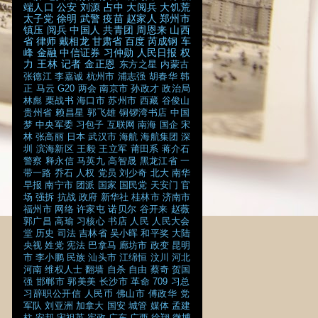
端人口
公安
刘源
占中
大阅兵
大饥荒
太子党
徐明
武警
疫苗
赵家人
郑州市
镇压
阅兵
中国人
共青团
周恩来
山西
省
律师
戴相龙
甘肃省
百度
芮成钢
车
峰
金融
中信证券
习仲勋
人民日报
权
力
王林
记者
金正恩
东方之星
内蒙古
张德江
李嘉诚
杭州市
浦志强
胡春华
韩
正
马云
G20
两会
南京市
孙政才
政治局
林彪
栗战书
海口市
苏州市
西藏
谷俊山
贵州省
赖昌星
郭飞雄
铜锣湾书店
中国
梦
中央军委
习包子
互联网
南海
国企
宋
林
张高丽
日本
武汉市
海航
海航集团
深
圳
滨海新区
王毅
王立军
莆田系
蒋介石
警察
释永信
马英九
高智晟
黑龙江省
一
带一路
乔石
人权
党员
刘少奇
北大
南华
早报
南宁市
团派
国家
国民党
天安门
官
场
强拆
抗战
政府
新华社
桂林市
济南市
福州市
网络
许家屯
诺贝尔
谷开来
赵薇
郭广昌
高瑜
习核心
书店
人民
人民大会
堂
历史
司法
吉林省
吴小晖
和平奖
大陆
央视
姓党
宪法
巴拿马
廊坊市
政变
昆明
市
李小鹏
民族
汕头市
江绵恒
汶川
河北
河南
维权人士
翻墙
自杀
自由
蔡奇
贺国
强
邯郸市
郭美美
长沙市
革命
709
习总
习辞职公开信
人民币
佛山市
傅政华
党
军队
刘亚洲
加拿大
国安
城管
媒体
孟建
柱
安邦
宋祖英
宪政
广东
广西
徐翔
微博