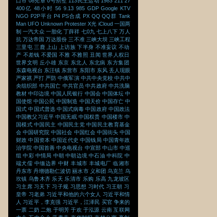
口市
08宪章
0号别墅
113民主运动
1983
211
27
400亿
48小时
56
9.13
985
GDP
Google
KTV
NGO
P2P平台
P4
PS合成
PX
QQ
QQ群
Tank
Man
UFO
Unknown Protester
X光
iCloud
一国两
制
一汽大众
一胎化
丁薛祥
七0九
七上八下
万人
抗
万达帝国
万达股份
三不准
三峡大坝
三峡工程
三里屯
三鹿
上山
上访族
下半身
不准妄议
不动
产
不差钱
不爱国
不雅
不雅照
丑闻
世界人权日
世界文明
丘小雄
东京
东北人
东北病
东方集团
东森电视台
东汪镇
东营市
东阳市
东风
丢人现眼
严家祺
严打
严防
中俄军演
中共中央党校
中共中
央组织部
中共国亡
中共官员
中共政府
中共洗脑
教材
中印边境
中国人民银行
中国会
中国体坛
中
国使馆
中国公民
中国制造
中国天价
中国存亡
中
国式
中国式普选
中国式病毒
中国政府
中国政法
中国教父习近平
中国无眠
中国权贵
中国楼市
中
国模式
中国民主
中国民主党
中国民主教育基金
会
中国研究院
中国社会
中国红会
中国街头
中国
财政
中国资本
中国近代史
中国钱局
中国青年政
治学院
中国首善
中央电视台
中宣部
中山市
中巡
组
中彩
中情局
中朝
中朝边境
中石油
中科院
中
端犬儒
中缅边界
中财
丰城市
丰城电厂
临湘市
丹东市
丹增德勒仁波切
丽水市
义和团
乌克兰
乌
坎镇
乌鲁木齐
乐天
乐清市
乐购
乐高
九龙坡区
习主席
习天下
习子规
习思想
习时代
习王朝
习
皇帝
习老弟
习近平和他的六个女人
习近平和情
人
习近平，李克强
习近平，江泽民
买官
争来的
一票
二奶
二炮
于明芳
于欢
于泓源
云南
互联网