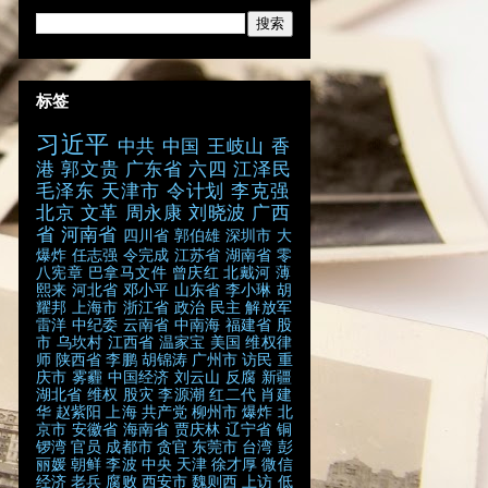
标签
习近平
中共
中国
王岐山
香
港
郭文贵
广东省
六四
江泽民
毛泽东
天津市
令计划
李克强
北京
文革
周永康
刘晓波
广西
省
河南省
四川省
郭伯雄
深圳市
大
爆炸
任志强
令完成
江苏省
湖南省
零
八宪章
巴拿马文件
曾庆红
北戴河
薄
熙来
河北省
邓小平
山东省
李小琳
胡
耀邦
上海市
浙江省
政治
民主
解放军
雷洋
中纪委
云南省
中南海
福建省
股
市
乌坎村
江西省
温家宝
美国
维权律
师
陕西省
李鹏
胡锦涛
广州市
访民
重
庆市
雾霾
中国经济
刘云山
反腐
新疆
湖北省
维权
股灾
李源潮
红二代
肖建
华
赵紫阳
上海
共产党
柳州市
爆炸
北
京市
安徽省
海南省
贾庆林
辽宁省
铜
锣湾
官员
成都市
贪官
东莞市
台湾
彭
丽媛
朝鲜
李波
中央
天津
徐才厚
微信
经济
老兵
腐败
西安市
魏则西
上访
低