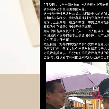
2
月
22
日，来自全国各地的上
访维权的上万老兵
转待遇不公和生活困难的问题。
这一群体事件从各种意义上说都是更大的新闻
道相对非常稀少。比较容易找到的只有路透社
然而，众所周知，在当今中国，中共当局
对任
权视为生存威胁并予以无情的镇压。
如今中国老兵反复以上千人，上万人的
规模
一
中国国内和国外都基本上是波澜不惊，无声无
这究竟是为什么呢？
截至目前，海外的中文媒体和外文媒体普遍没
的重要问题。然而，这个问题对抗议老兵来说
对抗议老兵来说，只要他们的抗议没有足够的
会影响，抗议者才有可能达到或部分达到自己