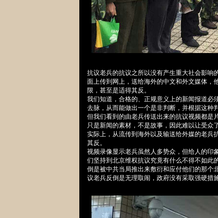
抗
议老兵的抗议之所以没有产生重大社会影响
面上传到网上，送给海外的中文和外文媒体，
限，甚至是适得其反。
我
们知道，合格的、正规意义上的新闻报道必
去脉，从而能做出一个是非判断，并根据这种
但我
们看到的由老兵传送出来的抗议视频都是
只是新闻的素材，不是故事，因此难以让受众
实际上，从流传到海外以及输
送
给外媒的老兵
其反。
视频录像显示老兵虽然人多势众，但给人的印
们坚持到北京维权抗议究竟有什么不得不如此
倒是被中共当局推出来敷衍和
应付他们的那个
议老兵反倒是无理取闹，政府没有采取强硬措