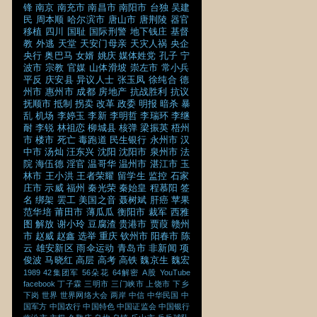
锋
南京
南充市
南昌市
南阳市
台独
吴建
民
周本顺
哈尔滨市
唐山市
唐荆陵
器官
移植
四川
国耻
国际刑警
地下钱庄
基督
教
外逃
天堂
天安门母亲
天灾人祸
央企
央行
奥巴马
女婿
姚庆
媒体姓党
孔子
宁
波市
宗教
官媒
山体滑坡
崇左市
常小兵
平反
庆安县
异议人士
张玉凤
徐纯合
德
州市
惠州市
成都
房地产
抗战胜利
抗议
抚顺市
抵制
拐卖
改革
政委
明报
暗杀
暴
乱
机场
李婷玉
李新
李明哲
李瑞环
李继
耐
李锐
林祖恋
柳城县
核弹
梁振英
梧州
市
楼市
死亡
毒跑道
民生银行
永州市
汉
中市
汤灿
汪东兴
沈阳
沈阳市
泉州市
法
院
海伍德
淫官
温哥华
温州市
湛江市
玉
林市
王小洪
王者荣耀
留学生
监控
石家
庄市
示威
福州
秦光荣
秦始皇
程慕阳
签
名
绑架
罢工
美国之音
聂树斌
肝癌
苹果
范华培
莆田市
薄瓜瓜
衡阳市
裁军
西雅
图
解放
谢小玲
豆腐渣
贵港市
贾葭
赣州
市
赵威
赵鑫
选举
重庆
钦州市
阳春市
陈
云
雄安新区
雨伞运动
青岛市
非新闻
项
俊波
马晓红
高层
高考
高铁
魏京生
魏宏
1989
42集团军
56朵花
64解密
A股
YouTube
facebook
丁子霖
三明市
三门峡市
上饶市
下乡
下岗
世界
世界网络大会
两岸
中信
中华民国
中
国军方
中国农行
中国特色
中国证监会
中国银行