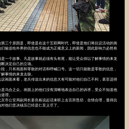
的第三个原因是，即使是在这个互联网时代，即
使是他
们将抗议活动的画
他们输送给外界的信息也不能成为正规意义上的新闻，因此影响力必然有
须是一个故事。凡是故事就必须有头有尾，能让受众得以了解事情的来龙
判断决定自己的立场。
片段，只有画面和零散的对话和呼喊口号。这一切只能散是零散的信息，
了解事情的来龙去脉。
抗议画面来看，老兵传送出来的信息大有可能对他们自己不利，甚至适得
象是乌合之众。画面上的他们没有清晰地表达自己的诉求，受众不知道他
的道理。
北京市公安局副局长姜良栋说起话来听上去言辞恳切，合情合理，显得抗
施对他们坚决镇压已经是仁至义尽了。