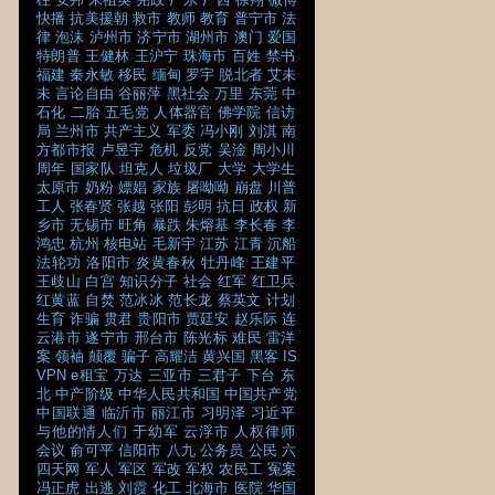
快播
抗美援朝
救市
教师
教育
普宁市
法
律
泡沫
泸州市
济宁市
湖州市
澳门
爱国
特朗普
王健林
王沪宁
珠海市
百姓
禁书
福建
秦永敏
移民
缅甸
罗宇
脱北者
艾未
未
言论自由
谷丽萍
黑社会
万里
东莞
中
石化
二胎
五毛党
人体器官
佛学院
信访
局
兰州市
共产主义
军委
冯小刚
刘淇
南
方都市报
卢昱宇
危机
反党
吴淦
周小川
周年
国家队
坦克人
垃圾厂
大学
大学生
太原市
奶粉
嫖娼
家族
屠呦呦
崩盘
川普
工人
张春贤
张越
张阳
彭明
抗日
政权
新
乡市
无锡市
旺角
暴跌
朱熔基
李长春
李
鸿忠
杭州
核电站
毛新宇
江苏
江青
沉船
法轮功
洛阳市
炎黄春秋
牡丹峰
王建平
王歧山
白宫
知识分子
社会
红军
红卫兵
红黄蓝
自焚
范冰冰
范长龙
蔡英文
计划
生育
诈骗
贯君
贵阳市
贾廷安
赵乐际
连
云港市
遂宁市
邢台市
陈光标
难民
雷洋
案
领袖
颠覆
骗子
高耀洁
黄兴国
黑客
IS
VPN
e租宝
万达
三亚市
三君子
下台
东
北
中产阶级
中华人民共和国
中国共产党
中国联通
临沂市
丽江市
习明泽
习近平
与他的情人们
于幼军
云浮市
人权律师
会议
俞可平
信阳市
八九
公务员
公民
六
四天网
军人
军区
军改
军权
农民工
冤案
冯正虎
出逃
刘霞
化工
北海市
医院
华国