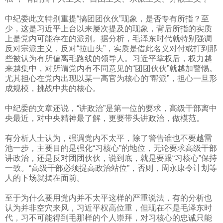
中纪委此文特别重提“搞团团伙伙”现象，是否专有所指？至
少，这是习近平上台以来屡次提及的现象，背后所指的实质
上是党内可能存在的派别。据分析，毛泽东时代就特别强调
反对宗派主义，反对“拉山头”，实质是借此名义对付或打到那
些被认为有所偏离毛路线的领导人。习近平掌权后，权力越
来越集中，对所谓党内有不同意见的“团团伙伙”就越加警惕。
尤其担心在党内出现以某一高官为核心的“帮派”，担心一旦形
成规模，挑战中共的核心。
中纪委的文章还说，“讲政治”是第一位的要求，高级干部离中
央最近，对中央精神最了解，更要带头讲政治，做模范。
有分析人士认为，强调党内不太平，除了警告谁也不要越雷
池一步，主要目的是强化“习核心”的地位，无论要求高级干部
讲政治，还是反对团团伙伙，说到底，就是要跟“习核心”保持
一致。“高级干部必须提高政治站位”，否则，周永康令计划等
人的下场就摆在面前。
至于为什么要用党内并不太平这样的严重说法，有的分析也
认为并非空穴来风，习近平权高位重，但现在不是毛泽东时
代，习不可能得到毛那样的个人崇拜，对习核心的忠诚只能