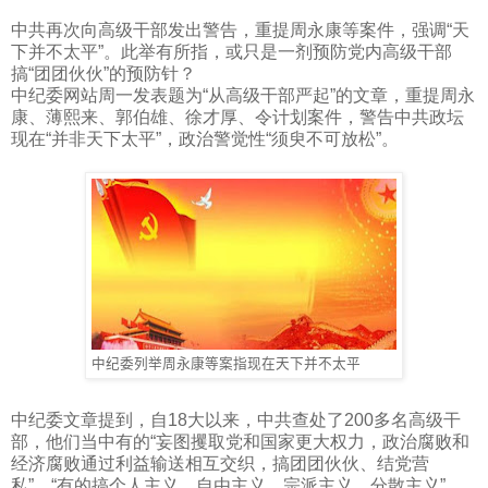
中共再次向高级干部发出警告，重提周永康等案件，强调“天
下并不太平”。此举有所指，或只是一剂预防党内高级干部
搞“团团伙伙”的预防针？
中纪委网站周一发表题为“从高级干部严起”的文章，重提周永
康、薄熙来、郭伯雄、徐才厚、令计划案件，警告中共政坛
现在“并非天下太平”，政治警觉性“须臾不可放松”。
中纪委列举周永康等案指现在天下并不太平
中纪委文章提到，自
18
大以来，中共查处了
200
多名高级干
部，他们当中有的“妄图攫取党和国家更大权力，政治腐败和
经济腐败通过利益输送相互交织，搞团团伙伙、结党营
私”，“有的搞个人主义、自由主义、宗派主义、分散主义”。