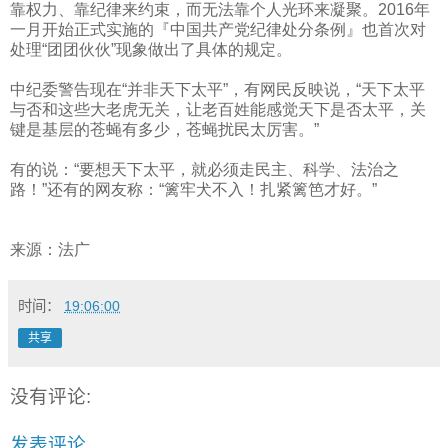
靠权力、靠纪律来约束，而无法靠个人光环来凝聚。
2016
年
一月开始正式实施的『中国共产党纪律处分条例』也首次对
处理“团团伙伙”现象做出了具体的规定。
中纪委警告现在“并非天下太平”，有网民反映说，“天下太平
与否和这些大老虎无关，让老百姓能感觉天下是否太平，关
键是基层的苍蝇有多少，苍蝇扰民太厉害。”
有的说：“要想天下太平，就必须走民主、科学、法治之
路！”还有的网友称：“篱牢犬不入！扎紧篱笆才好。”
来源：法广
时间：
19:06:00
共享
没有评论:
发表评论