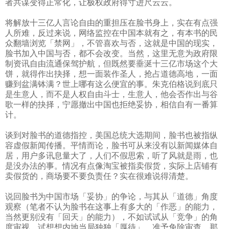
者共谋变得正常化，让极权政府得寸进尺云云。
将解放十三亿人言论自由的重担压在脸书身上，实在有点强
人所难，反过来说，网络监控在中国本就有之，有本书的民
众翻墙浏览「禁网」，不管喜欢与否，这就是中国的现实，
脸书加入中国与否，都不会改变。当然，这里无意为政府限
制资讯自由流通保驾护航，但既然要垂涎十三亿市场这个大
饼，就得作出抉择，想一面装作圣人，抢占道德高地，一面
赚到盆满钵满？世上哪有这么便宜的事。朱克伯格说到底只
是生意人，而不是人权自由斗士，生意人，他会否作出与谷
歌一样的抉择，宁愿撤出中国也拒绝妥协，相信自有一番算
计。
谈到对脸书的道德指控，美国总统大选期间，脸书也被指纵
容虚假新闻传播。平情而论，脸书可从来没有以新闻媒体自
居，用户多讯息量大了，人们不假思索，听了风就是雨，也
是没办法的事。情况有点像淘宝被指卖假货，实际上店铺有
卖假货的，商场要不要负责任？实在很难说得清楚。
说回脸书为中国市场「妥协」的争论，与其从「道德」角度
观察（笔者不认为脸书在这事上有多大的「作恶」的能力，
当然更别没有「回天」的能力），不如试试从「竞争」的角
度审视。试想想内地当局独独「厚待」，准予免除审查，那