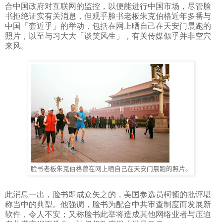
合中国政府对互联网的监控，以便能进行中国市场，尽管脸
书拒绝证实有关消息，但观乎脸书老板朱克伯格近年多番与
中国「套近乎」的举动，包括在网上晒自己在天安门晨跑的
照片，以至与习大大「谈笑风生」，有关传媒似乎并非空穴
来风。
脸书老板朱克伯格曾在网上晒自己在天安门晨跑的照片。
此消息一出，脸书即成众矢之的，美国参选员柯顿的批评堪
称当中的典型。他强调，脸书为配合中共审查制度而发展新
软件，令人不安；又称脸书此举将造成其他网络业者与压迫