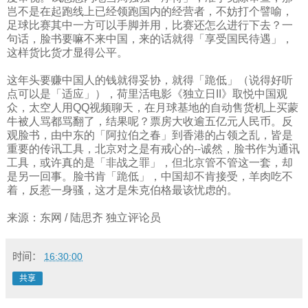
岂不是在起跑线上已经领跑国内的经营者，不妨打个譬喻，
足球比赛其中一方可以手脚并用，比赛还怎么进行下去？一
句话，脸书要嘛不来中国，来的话就得「享受国民待遇」，
这样货比货才显得公平。
这年头要赚中国人的钱就得妥协，就得「跪低」（说得好听
点可以是「适应」），荷里活电影《独立日
II
》取悦中国观
众，太空人用
QQ
视频聊天，在月球基地的自动售货机上买蒙
牛被人骂都骂翻了，结果呢？票房大收逾五亿元人民币。反
观脸书，由中东的「阿拉伯之春」到香港的占领之乱，皆是
重要的传讯工具，北京对之是有戒心的
--
诚然，脸书作为通讯
工具，或许真的是「非战之罪」，但北京管不管这一套，却
是另一回事。脸书肯「跪低」，中国却不肯接受，羊肉吃不
着，反惹一身骚，这才是朱克伯格最该忧虑的。
来源：东网
/
陆思齐
独立评论员
时间：
16:30:00
共享