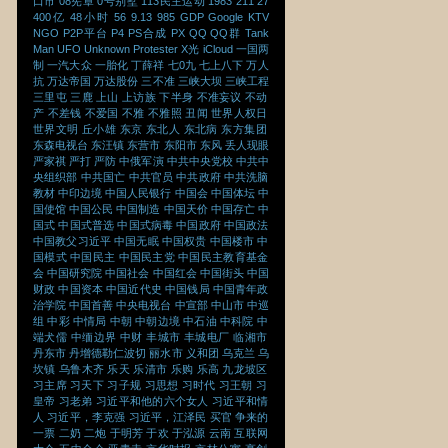
口市
08宪章
0号别墅
113民主运动
1983
211
27
400亿
48小时
56
9.13
985
GDP
Google
KTV
NGO
P2P平台
P4
PS合成
PX
QQ
QQ群
Tank
Man
UFO
Unknown Protester
X光
iCloud
一国两
制
一汽大众
一胎化
丁薛祥
七0九
七上八下
万人
抗
万达帝国
万达股份
三不准
三峡大坝
三峡工程
三里屯
三鹿
上山
上访族
下半身
不准妄议
不动
产
不差钱
不爱国
不雅
不雅照
丑闻
世界人权日
世界文明
丘小雄
东京
东北人
东北病
东方集团
东森电视台
东汪镇
东营市
东阳市
东风
丢人现眼
严家祺
严打
严防
中俄军演
中共中央党校
中共中
央组织部
中共国亡
中共官员
中共政府
中共洗脑
教材
中印边境
中国人民银行
中国会
中国体坛
中
国使馆
中国公民
中国制造
中国天价
中国存亡
中
国式
中国式普选
中国式病毒
中国政府
中国政法
中国教父习近平
中国无眠
中国权贵
中国楼市
中
国模式
中国民主
中国民主党
中国民主教育基金
会
中国研究院
中国社会
中国红会
中国街头
中国
财政
中国资本
中国近代史
中国钱局
中国青年政
治学院
中国首善
中央电视台
中宣部
中山市
中巡
组
中彩
中情局
中朝
中朝边境
中石油
中科院
中
端犬儒
中缅边界
中财
丰城市
丰城电厂
临湘市
丹东市
丹增德勒仁波切
丽水市
义和团
乌克兰
乌
坎镇
乌鲁木齐
乐天
乐清市
乐购
乐高
九龙坡区
习主席
习天下
习子规
习思想
习时代
习王朝
习
皇帝
习老弟
习近平和他的六个女人
习近平和情
人
习近平，李克强
习近平，江泽民
买官
争来的
一票
二奶
二炮
于明芳
于欢
于泓源
云南
互联网