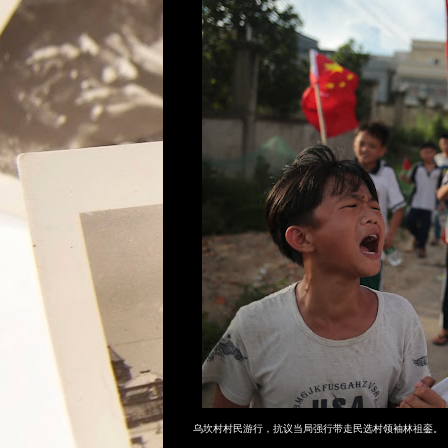
乌坎村村民游行，抗议当局强行带走民选村领袖林祖銮。