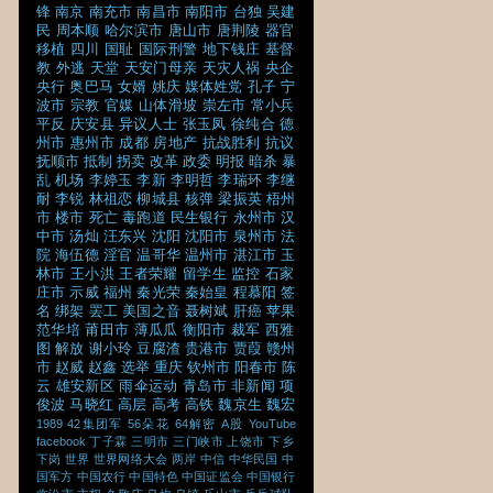
锋
南京
南充市
南昌市
南阳市
台独
吴建
民
周本顺
哈尔滨市
唐山市
唐荆陵
器官
移植
四川
国耻
国际刑警
地下钱庄
基督
教
外逃
天堂
天安门母亲
天灾人祸
央企
央行
奥巴马
女婿
姚庆
媒体姓党
孔子
宁
波市
宗教
官媒
山体滑坡
崇左市
常小兵
平反
庆安县
异议人士
张玉凤
徐纯合
德
州市
惠州市
成都
房地产
抗战胜利
抗议
抚顺市
抵制
拐卖
改革
政委
明报
暗杀
暴
乱
机场
李婷玉
李新
李明哲
李瑞环
李继
耐
李锐
林祖恋
柳城县
核弹
梁振英
梧州
市
楼市
死亡
毒跑道
民生银行
永州市
汉
中市
汤灿
汪东兴
沈阳
沈阳市
泉州市
法
院
海伍德
淫官
温哥华
温州市
湛江市
玉
林市
王小洪
王者荣耀
留学生
监控
石家
庄市
示威
福州
秦光荣
秦始皇
程慕阳
签
名
绑架
罢工
美国之音
聂树斌
肝癌
苹果
范华培
莆田市
薄瓜瓜
衡阳市
裁军
西雅
图
解放
谢小玲
豆腐渣
贵港市
贾葭
赣州
市
赵威
赵鑫
选举
重庆
钦州市
阳春市
陈
云
雄安新区
雨伞运动
青岛市
非新闻
项
俊波
马晓红
高层
高考
高铁
魏京生
魏宏
1989
42集团军
56朵花
64解密
A股
YouTube
facebook
丁子霖
三明市
三门峡市
上饶市
下乡
下岗
世界
世界网络大会
两岸
中信
中华民国
中
国军方
中国农行
中国特色
中国证监会
中国银行