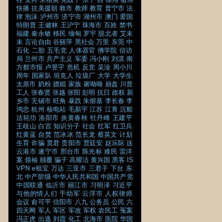
快播
抗美援朝
救市
教师
教育
普宁市
法
律
泡沫
泸州市
济宁市
湖州市
澳门
爱国
特朗普
王健林
王沪宁
珠海市
百姓
禁书
福建
秦永敏
移民
缅甸
罗宇
脱北者
艾未
未
言论自由
谷丽萍
黑社会
万里
东莞
中
石化
二胎
五毛党
人体器官
佛学院
信访
局
兰州市
共产主义
军委
冯小刚
刘淇
南
方都市报
卢昱宇
危机
反党
吴淦
周小川
周年
国家队
坦克人
垃圾厂
大学
大学生
太原市
奶粉
嫖娼
家族
屠呦呦
崩盘
川普
工人
张春贤
张越
张阳
彭明
抗日
政权
新
乡市
无锡市
旺角
暴跌
朱熔基
李长春
李
鸿忠
杭州
核电站
毛新宇
江苏
江青
沉船
法轮功
洛阳市
炎黄春秋
牡丹峰
王建平
王歧山
白宫
知识分子
社会
红军
红卫兵
红黄蓝
自焚
范冰冰
范长龙
蔡英文
计划
生育
诈骗
贯君
贵阳市
贾廷安
赵乐际
连
云港市
遂宁市
邢台市
陈光标
难民
雷洋
案
领袖
颠覆
骗子
高耀洁
黄兴国
黑客
IS
VPN
e租宝
万达
三亚市
三君子
下台
东
北
中产阶级
中华人民共和国
中国共产党
中国联通
临沂市
丽江市
习明泽
习近平
与他的情人们
于幼军
云浮市
人权律师
会议
俞可平
信阳市
八九
公务员
公民
六
四天网
军人
军区
军改
军权
农民工
冤案
冯正虎
出逃
刘霞
化工
北海市
医院
华国