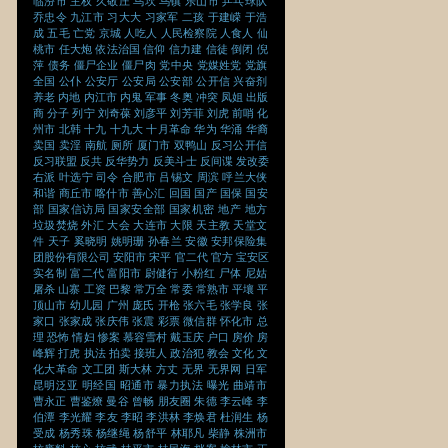
临汾市
主权
久敬庄
乌坎
乌镇
乐山市
乒乓球队
乔忠令
九江市
习大大
习家军
二孩
于建嵘
于浩
成
五毛
亡党
京城
人吃人
人民检察院
人食人
仙
桃市
任大炮
依法治国
信仰
信力建
信徒
倒闭
倪
萍
债务
僵尸企业
僵尸肉
党中央
党媒姓党
党旗
全国
公仆
公安厅
公安局
公安部
公开信
兴奋剂
养老
内地
内江市
内鬼
军事
冬奥
冲突
凤姐
出版
商
分子
列宁
刘奇葆
刘彦平
刘芳菲
刘虎
前哨
化
州市
北韩
十九
十九大
十月革命
华为
华涌
华裔
卖国
卖淫
南航
厕所
厦门市
双鸭山
反习公开信
反习联盟
反共
反华势力
反美斗士
反间谍
发改委
右派
叶选宁
司令
合肥市
吕锡文
周滨
呼兰大侠
和谐
商丘市
喀什市
善心汇
回国
国产
国保
国安
部
国家信访局
国家安全部
国家机密
地产
地方
垃圾焚烧
外汇
大会
大连市
大限
天主教
天堂文
件
天子
奚晓明
姚明珊
孙春兰
安徽
安邦保险集
团股份有限公司
安阳市
宋平
官二代
官方
宝安区
实名制
富二代
富阳市
尉健行
小粉红
尸体
尼姑
屠杀
山寨
工资
巴黎
常万全
常委
常熟市
平壤
平
顶山市
幼儿园
广州
庞氏
开枪
张六毛
张学良
张
家口
张家成
张庆伟
张震
彩票
微信群
怀化市
总
理
恐怖
情妇
惨案
慕容雪村
戴玉庆
户口
房价
房
峰辉
打虎
执法
拍卖
接班人
政治犯
教会
文化
文
化大革命
文工团
斯大林
方丈
无界
无界网
日军
昆明泛亚
明经国
昭通市
暴力执法
曝光
曲靖市
曹永正
曹鉴燎
曼谷
曾畅
朋友圈
朱德
李云峰
李
伯潭
李光耀
李友
李昭
李洪林
李焕君
杜润生
杨
受成
杨秀珠
杨继绳
杨舒平
林耶凡
柴静
株洲市