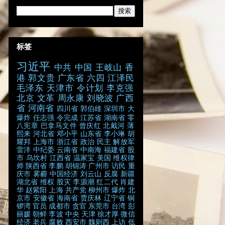
标签
习近平
中共
中国
王岐山
香
港
郭文贵
广东省
六四
江泽民
毛泽东
天津市
令计划
李克强
北京
文革
周永康
刘晓波
广西
省
河南省
四川省
郭伯雄
深圳市
大
爆炸
任志强
令完成
江苏省
湖南省
零
八宪章
巴拿马文件
曾庆红
北戴河
薄
熙来
河北省
邓小平
山东省
李小琳
胡
耀邦
上海市
浙江省
政治
民主
解放军
雷洋
中纪委
云南省
中南海
福建省
股
市
乌坎村
江西省
温家宝
美国
维权律
师
陕西省
李鹏
胡锦涛
广州市
访民
重
庆市
雾霾
中国经济
刘云山
反腐
新疆
湖北省
维权
股灾
李源潮
红二代
肖建
华
赵紫阳
上海
共产党
柳州市
爆炸
北
京市
安徽省
海南省
贾庆林
辽宁省
铜
锣湾
官员
成都市
贪官
东莞市
台湾
彭
丽媛
朝鲜
李波
中央
天津
徐才厚
微信
经济
老兵
腐败
西安市
魏则西
上访
低