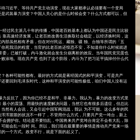
待习近平、等待共产党主动演变，现在大家都承认必须要有一个变局
还是武装暴力演变？中国人关心的是什么时候会变？什么方式都可以，但
经过民主派几十年的传播，中国老百姓基本上都认为中国还是民主比较
共 靠高速经济发展，让老百姓改善生活换取社会稳定，以经济换时间，这
党内部虽然相有矛盾，但在对付民运、藏独、疆 独、台独等所谓的「五
了你死我活的程度，当官的比老百姓还惶恐不安，不知道你什么时候就进
上常委」已被打破，内斗激化就会发生分崩离析的效应。当年国民党完蛋也
一败涂地。现在共产党 也到了这个阶段，内斗为了把习近平搞掉付什么代
？各种可能性都有。最好的方式就是蒋经国式的和平演变，可是共产
平还要回到毛泽东时代，这种和平演变的可能性极低，咱们中国人没有运
力反抗了，因为你已经不是和平、非暴力。我认为，暴力的改变方式里
来 最小的震荡、用最快的速度解决问题，当然它也有很多后遗症，但总比
。当然有人会说，又会引起中国军阀混战，我认 为不可能。这么多年的民
前浑浑噩噩的状况不一样了，不管用什么方式，只要共产党一垮台，新上
姓不会拥护你。结论是不要怕乱，中国将来共产党垮台肯定不会有大乱，除
，可能会乱一段时 间。所以，我们现在最重要的事情是推动共产党来一场
果的一个方式。政变不行，就是下面的起义了。