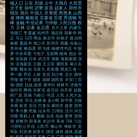
端人口
公安
刘源
占中
大阅兵
大饥荒
太子党
徐明
武警
疫苗
赵家人
郑州市
镇压
阅兵
中国人
共青团
周恩来
山西
省
律师
戴相龙
甘肃省
百度
芮成钢
车
峰
金融
中信证券
习仲勋
人民日报
权
力
王林
记者
金正恩
东方之星
内蒙古
张德江
李嘉诚
杭州市
浦志强
胡春华
韩
正
马云
G20
两会
南京市
孙政才
政治局
林彪
栗战书
海口市
苏州市
西藏
谷俊山
贵州省
赖昌星
郭飞雄
铜锣湾书店
中国
梦
中央军委
习包子
互联网
南海
国企
宋
林
张高丽
日本
武汉市
海航
海航集团
深
圳
滨海新区
王毅
王立军
莆田系
蒋介石
警察
释永信
马英九
高智晟
黑龙江省
一
带一路
乔石
人权
党员
刘少奇
北大
南华
早报
南宁市
团派
国家
国民党
天安门
官
场
强拆
抗战
政府
新华社
桂林市
济南市
福州市
网络
许家屯
诺贝尔
谷开来
赵薇
郭广昌
高瑜
习核心
书店
人民
人民大会
堂
历史
司法
吉林省
吴小晖
和平奖
大陆
央视
姓党
宪法
巴拿马
廊坊市
政变
昆明
市
李小鹏
民族
汕头市
江绵恒
汶川
河北
河南
维权人士
翻墙
自杀
自由
蔡奇
贺国
强
邯郸市
郭美美
长沙市
革命
709
习总
习辞职公开信
人民币
佛山市
傅政华
党
军队
刘亚洲
加拿大
国安
城管
媒体
孟建
柱
安邦
宋祖英
宪政
广东
广西
徐翔
微博