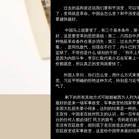
过去的温和派还说我们要和平演变，可以等
了，变局就是革命。中国会怎么变？和平演变
要越快越好。
中国马上就要变了，有三个基本条件，第一
好，这是要变革的思想基础；第二，六四后中
种拖延革命条件在逐步消失；第三，过去共产
毒」，是同仇敌忾，但现在不行了，内斗已到
监狱了。不管你是什么 级别的干部，「刑不
是因为内部斗争，李宗仁取代蒋介石在军事上
价都愿意，所以真正的变局就要快了。
外国人常问，你们怎么变，用什么方式来变
党、习近平明确的拒绝这种方式，特别是习近
气了。
剩下的所有其他方式可能都被西方人列为暴
最好的是来一场军事政变，军事政变给国家带
全国大乱损失要小得多，达到的结果是一样的
主宣传，中国老百姓对民主的认识，和一百年
台的任何人都必须打 民主的旗号，否则老百
非没有宫廷政变，闹到底下老百姓造反的时候
宫廷政变或军事政变，这是给中国带来最好结