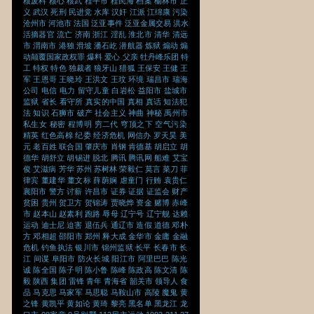
核废料
核心
核武
桂平市
桂民海
档案
榆林市
正
义
武汉
死刑
民进党
水库
汉奸
江派
江绵康
污染
沧州市
河池市
法国
泛亚事件
泛亚金属交易
洪水
活摘器官
流亡
济南
浙江
淫乱
淮北市
清华
清远
市
渭南市
港独
滑坡
潘石屹
潜航器
炼狱
煽动
煽
动颠覆国家政权罪
爆料
爱心
父亲
牡丹峰乐团
特
工
特权
特色
独裁者
狼牙山
猎狐
王保安
王健
王
军
王恩哥
王晓玲
王洪文
王玟
环境
瑞昌市
瑞海
公司
电信
电力
留守儿童
白岩松
益阳市
盐城市
监狱
省长
看守所
真实的中国
真相
真话
知法犯
法
知识
石狮市
破产
社会主义
神曲
神秘
禹州市
私生女
秘密
程博明
穷二代
穹顶之下
空气污染
精英
红色高棉
纪委
经济危机
网信办
罗天昊
美
元
老百姓
联合国
肇庆市
肖钢
肯德基
胡启立
胡
德华
胡舒立
胡锡进
脱北
腾讯
腾讯网
船难
艾宝
俊
艾滋病
芳华
苏州
苏树林
荣毅仁
莫言
菜刀
菲
律宾
董建华
董文标
薛荫娴
虐童门
行贿
袁贵仁
襄阳市
警方
讨薪
许昌市
证券
证据
证监会
财产
贫困
贵州
贺卫方
贺锦涛
贾晓烨
资金
赌博
赤峰
市
赵本山
赵素利
跑路
辱母
辽宁号
辽宁舰
达赖
运动
迪士尼
迫害
退伍兵
通辽市
造假
道德
邓朴
方
邓相超
邵阳市
郑州
释大成
金华市
金庸
金融
危机
钓鱼执法
银川市
锦州监狱
长平
长春市
长
江
间谍
阜阳市
防火长城
阳江市
阿里巴巴
陈光
诚
陈全国
陈子明
陈小鲁
陈峰
陈政高
陈文清
陈
毅
陕西
集团
雷锋
青年
青海省
韶关市
领导人
食
品
马克思
马家军
马思聪
马鞍山市
高陵
魔鬼
黄
之锋
黄凯平
黄如论
黄琦
黎亮
黑名单
黑龙江
龙