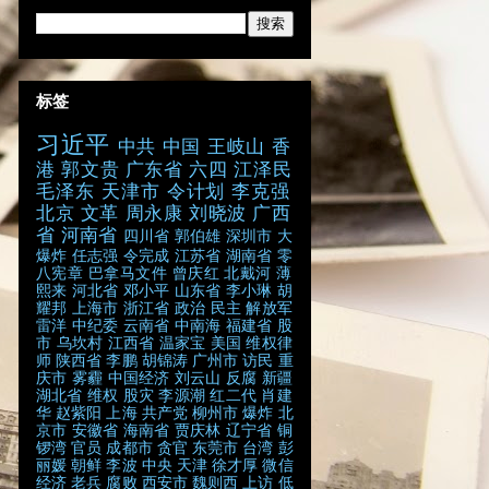
标签
习近平
中共
中国
王岐山
香
港
郭文贵
广东省
六四
江泽民
毛泽东
天津市
令计划
李克强
北京
文革
周永康
刘晓波
广西
省
河南省
四川省
郭伯雄
深圳市
大
爆炸
任志强
令完成
江苏省
湖南省
零
八宪章
巴拿马文件
曾庆红
北戴河
薄
熙来
河北省
邓小平
山东省
李小琳
胡
耀邦
上海市
浙江省
政治
民主
解放军
雷洋
中纪委
云南省
中南海
福建省
股
市
乌坎村
江西省
温家宝
美国
维权律
师
陕西省
李鹏
胡锦涛
广州市
访民
重
庆市
雾霾
中国经济
刘云山
反腐
新疆
湖北省
维权
股灾
李源潮
红二代
肖建
华
赵紫阳
上海
共产党
柳州市
爆炸
北
京市
安徽省
海南省
贾庆林
辽宁省
铜
锣湾
官员
成都市
贪官
东莞市
台湾
彭
丽媛
朝鲜
李波
中央
天津
徐才厚
微信
经济
老兵
腐败
西安市
魏则西
上访
低