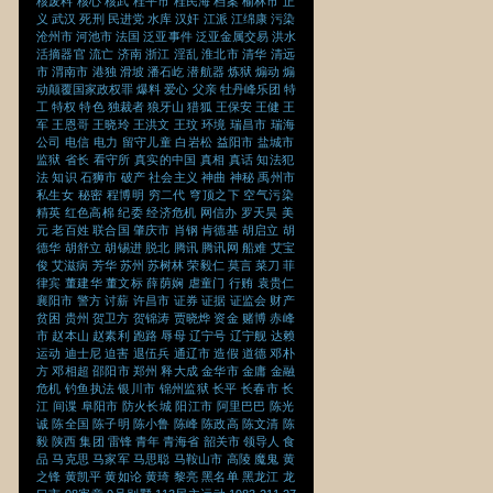
核废料
核心
核武
桂平市
桂民海
档案
榆林市
正
义
武汉
死刑
民进党
水库
汉奸
江派
江绵康
污染
沧州市
河池市
法国
泛亚事件
泛亚金属交易
洪水
活摘器官
流亡
济南
浙江
淫乱
淮北市
清华
清远
市
渭南市
港独
滑坡
潘石屹
潜航器
炼狱
煽动
煽
动颠覆国家政权罪
爆料
爱心
父亲
牡丹峰乐团
特
工
特权
特色
独裁者
狼牙山
猎狐
王保安
王健
王
军
王恩哥
王晓玲
王洪文
王玟
环境
瑞昌市
瑞海
公司
电信
电力
留守儿童
白岩松
益阳市
盐城市
监狱
省长
看守所
真实的中国
真相
真话
知法犯
法
知识
石狮市
破产
社会主义
神曲
神秘
禹州市
私生女
秘密
程博明
穷二代
穹顶之下
空气污染
精英
红色高棉
纪委
经济危机
网信办
罗天昊
美
元
老百姓
联合国
肇庆市
肖钢
肯德基
胡启立
胡
德华
胡舒立
胡锡进
脱北
腾讯
腾讯网
船难
艾宝
俊
艾滋病
芳华
苏州
苏树林
荣毅仁
莫言
菜刀
菲
律宾
董建华
董文标
薛荫娴
虐童门
行贿
袁贵仁
襄阳市
警方
讨薪
许昌市
证券
证据
证监会
财产
贫困
贵州
贺卫方
贺锦涛
贾晓烨
资金
赌博
赤峰
市
赵本山
赵素利
跑路
辱母
辽宁号
辽宁舰
达赖
运动
迪士尼
迫害
退伍兵
通辽市
造假
道德
邓朴
方
邓相超
邵阳市
郑州
释大成
金华市
金庸
金融
危机
钓鱼执法
银川市
锦州监狱
长平
长春市
长
江
间谍
阜阳市
防火长城
阳江市
阿里巴巴
陈光
诚
陈全国
陈子明
陈小鲁
陈峰
陈政高
陈文清
陈
毅
陕西
集团
雷锋
青年
青海省
韶关市
领导人
食
品
马克思
马家军
马思聪
马鞍山市
高陵
魔鬼
黄
之锋
黄凯平
黄如论
黄琦
黎亮
黑名单
黑龙江
龙