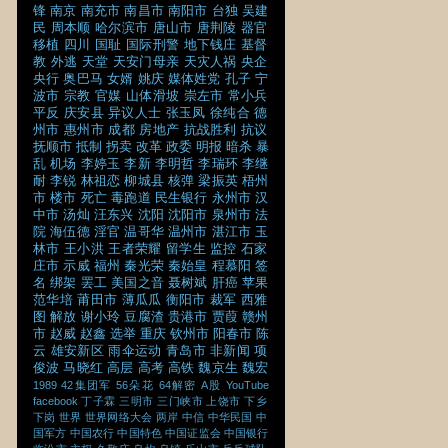
锋
南京
南充市
南昌市
南阳市
台独
吴建
民
周本顺
哈尔滨市
唐山市
唐荆陵
器官
移植
四川
国耻
国际刑警
地下钱庄
基督
教
外逃
天堂
天安门母亲
天灾人祸
央企
央行
奥巴马
女婿
姚庆
媒体姓党
孔子
宁
波市
宗教
官媒
山体滑坡
崇左市
常小兵
平反
庆安县
异议人士
张玉凤
徐纯合
德
州市
惠州市
成都
房地产
抗战胜利
抗议
抚顺市
抵制
拐卖
改革
政委
明报
暗杀
暴
乱
机场
李婷玉
李新
李明哲
李瑞环
李继
耐
李锐
林祖恋
柳城县
核弹
梁振英
梧州
市
楼市
死亡
毒跑道
民生银行
永州市
汉
中市
汤灿
汪东兴
沈阳
沈阳市
泉州市
法
院
海伍德
淫官
温哥华
温州市
湛江市
玉
林市
王小洪
王者荣耀
留学生
监控
石家
庄市
示威
福州
秦光荣
秦始皇
程慕阳
签
名
绑架
罢工
美国之音
聂树斌
肝癌
苹果
范华培
莆田市
薄瓜瓜
衡阳市
裁军
西雅
图
解放
谢小玲
豆腐渣
贵港市
贾葭
赣州
市
赵威
赵鑫
选举
重庆
钦州市
阳春市
陈
云
雄安新区
雨伞运动
青岛市
非新闻
项
俊波
马晓红
高层
高考
高铁
魏京生
魏宏
1989
42集团军
56朵花
64解密
A股
YouTube
facebook
丁子霖
三明市
三门峡市
上饶市
下乡
下岗
世界
世界网络大会
两岸
中信
中华民国
中
国军方
中国农行
中国特色
中国证监会
中国银行