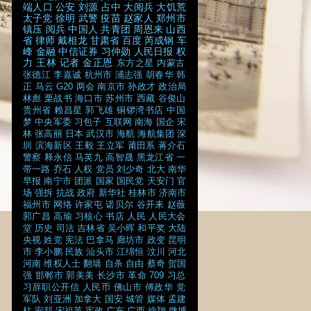
端人口
公安
刘源
占中
大阅兵
大饥荒
太子党
徐明
武警
疫苗
赵家人
郑州市
镇压
阅兵
中国人
共青团
周恩来
山西
省
律师
戴相龙
甘肃省
百度
芮成钢
车
峰
金融
中信证券
习仲勋
人民日报
权
力
王林
记者
金正恩
东方之星
内蒙古
张德江
李嘉诚
杭州市
浦志强
胡春华
韩
正
马云
G20
两会
南京市
孙政才
政治局
林彪
栗战书
海口市
苏州市
西藏
谷俊山
贵州省
赖昌星
郭飞雄
铜锣湾书店
中国
梦
中央军委
习包子
互联网
南海
国企
宋
林
张高丽
日本
武汉市
海航
海航集团
深
圳
滨海新区
王毅
王立军
莆田系
蒋介石
警察
释永信
马英九
高智晟
黑龙江省
一
带一路
乔石
人权
党员
刘少奇
北大
南华
早报
南宁市
团派
国家
国民党
天安门
官
场
强拆
抗战
政府
新华社
桂林市
济南市
福州市
网络
许家屯
诺贝尔
谷开来
赵薇
郭广昌
高瑜
习核心
书店
人民
人民大会
堂
历史
司法
吉林省
吴小晖
和平奖
大陆
央视
姓党
宪法
巴拿马
廊坊市
政变
昆明
市
李小鹏
民族
汕头市
江绵恒
汶川
河北
河南
维权人士
翻墙
自杀
自由
蔡奇
贺国
强
邯郸市
郭美美
长沙市
革命
709
习总
习辞职公开信
人民币
佛山市
傅政华
党
军队
刘亚洲
加拿大
国安
城管
媒体
孟建
柱
安邦
宋祖英
宪政
广东
广西
徐翔
微博