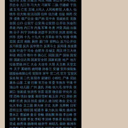
临汾市
主权
久敬庄
乌坎
乌镇
乐山市
乒乓球队
乔忠令
九江市
习大大
习家军
二孩
于建嵘
于浩
成
五毛
亡党
京城
人吃人
人民检察院
人食人
仙
桃市
任大炮
依法治国
信仰
信力建
信徒
倒闭
倪
萍
债务
僵尸企业
僵尸肉
党中央
党媒姓党
党旗
全国
公仆
公安厅
公安局
公安部
公开信
兴奋剂
养老
内地
内江市
内鬼
军事
冬奥
冲突
凤姐
出版
商
分子
列宁
刘奇葆
刘彦平
刘芳菲
刘虎
前哨
化
州市
北韩
十九
十九大
十月革命
华为
华涌
华裔
卖国
卖淫
南航
厕所
厦门市
双鸭山
反习公开信
反习联盟
反共
反华势力
反美斗士
反间谍
发改委
右派
叶选宁
司令
合肥市
吕锡文
周滨
呼兰大侠
和谐
商丘市
喀什市
善心汇
回国
国产
国保
国安
部
国家信访局
国家安全部
国家机密
地产
地方
垃圾焚烧
外汇
大会
大连市
大限
天主教
天堂文
件
天子
奚晓明
姚明珊
孙春兰
安徽
安邦保险集
团股份有限公司
安阳市
宋平
官二代
官方
宝安区
实名制
富二代
富阳市
尉健行
小粉红
尸体
尼姑
屠杀
山寨
工资
巴黎
常万全
常委
常熟市
平壤
平
顶山市
幼儿园
广州
庞氏
开枪
张六毛
张学良
张
家口
张家成
张庆伟
张震
彩票
微信群
怀化市
总
理
恐怖
情妇
惨案
慕容雪村
戴玉庆
户口
房价
房
峰辉
打虎
执法
拍卖
接班人
政治犯
教会
文化
文
化大革命
文工团
斯大林
方丈
无界
无界网
日军
昆明泛亚
明经国
昭通市
暴力执法
曝光
曲靖市
曹永正
曹鉴燎
曼谷
曾畅
朋友圈
朱德
李云峰
李
伯潭
李光耀
李友
李昭
李洪林
李焕君
杜润生
杨
受成
杨秀珠
杨继绳
杨舒平
林耶凡
柴静
株洲市