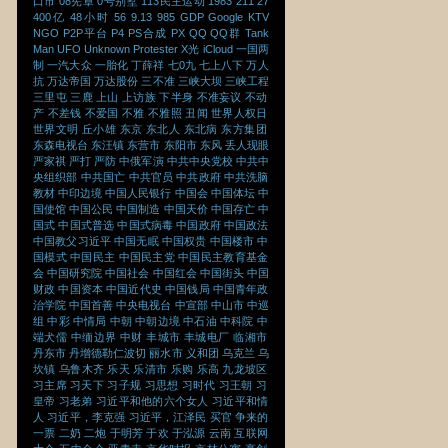
口市
08宪章
0号别墅
113民主运动
1983
211
27
400亿
48小时
56
9.13
985
GDP
Google
KTV
NGO
P2P平台
P4
PS合成
PX
QQ
QQ群
Tank
Man
UFO
Unknown Protester
X光
iCloud
一国两
制
一汽大众
一胎化
丁薛祥
七0九
七上八下
万人
抗
万达帝国
万达股份
三不准
三峡大坝
三峡工程
三里屯
三鹿
上山
上访族
下半身
不准妄议
不动
产
不差钱
不爱国
不雅
不雅照
丑闻
世界人权日
世界文明
丘小雄
东京
东北人
东北病
东方集团
东森电视台
东汪镇
东营市
东阳市
东风
丢人现眼
严家祺
严打
严防
中俄军演
中共中央党校
中共中
央组织部
中共国亡
中共官员
中共政府
中共洗脑
教材
中印边境
中国人民银行
中国会
中国体坛
中
国使馆
中国公民
中国制造
中国天价
中国存亡
中
国式
中国式普选
中国式病毒
中国政府
中国政法
中国教父习近平
中国无眠
中国权贵
中国楼市
中
国模式
中国民主
中国民主党
中国民主教育基金
会
中国研究院
中国社会
中国红会
中国街头
中国
财政
中国资本
中国近代史
中国钱局
中国青年政
治学院
中国首善
中央电视台
中宣部
中山市
中巡
组
中彩
中情局
中朝
中朝边境
中石油
中科院
中
端犬儒
中缅边界
中财
丰城市
丰城电厂
临湘市
丹东市
丹增德勒仁波切
丽水市
义和团
乌克兰
乌
坎镇
乌鲁木齐
乐天
乐清市
乐购
乐高
九龙坡区
习主席
习天下
习子规
习思想
习时代
习王朝
习
皇帝
习老弟
习近平和他的六个女人
习近平和情
人
习近平，李克强
习近平，江泽民
买官
争来的
一票
二奶
二炮
于明芳
于欢
于泓源
云南
互联网