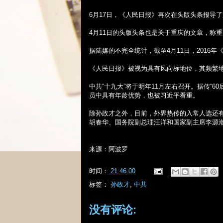
6
月
17
日，《人民日报》再次在头版头条报导了
4
月
11
日的头版头条也是关于重庆的文章，称重
据陆媒的不完全统计，截至
4
月
11
日，
2016
年
《人民日报》被视为具有风向标地位，其频繁
中共“十九大”将于明年
11
月左右召开。据传“
60
员中具有年龄优势，也被习近平看重。
除孙政才之外，目前，外界热传的入常人选还
胡春华、国务院副总理汪洋和国家副主席李源
来源：阿波罗
时间：
21:46:00
标签：
孙政才
,
中共
没有评论: