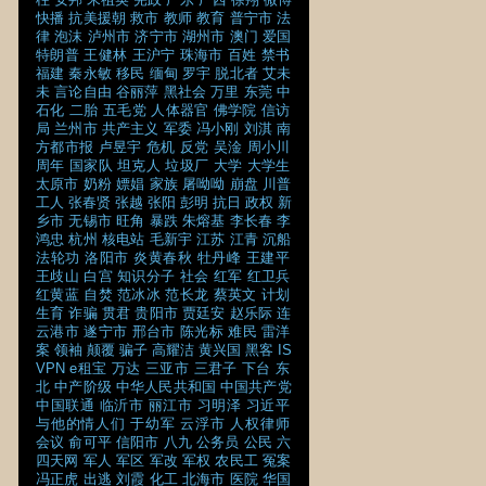
快播
抗美援朝
救市
教师
教育
普宁市
法
律
泡沫
泸州市
济宁市
湖州市
澳门
爱国
特朗普
王健林
王沪宁
珠海市
百姓
禁书
福建
秦永敏
移民
缅甸
罗宇
脱北者
艾未
未
言论自由
谷丽萍
黑社会
万里
东莞
中
石化
二胎
五毛党
人体器官
佛学院
信访
局
兰州市
共产主义
军委
冯小刚
刘淇
南
方都市报
卢昱宇
危机
反党
吴淦
周小川
周年
国家队
坦克人
垃圾厂
大学
大学生
太原市
奶粉
嫖娼
家族
屠呦呦
崩盘
川普
工人
张春贤
张越
张阳
彭明
抗日
政权
新
乡市
无锡市
旺角
暴跌
朱熔基
李长春
李
鸿忠
杭州
核电站
毛新宇
江苏
江青
沉船
法轮功
洛阳市
炎黄春秋
牡丹峰
王建平
王歧山
白宫
知识分子
社会
红军
红卫兵
红黄蓝
自焚
范冰冰
范长龙
蔡英文
计划
生育
诈骗
贯君
贵阳市
贾廷安
赵乐际
连
云港市
遂宁市
邢台市
陈光标
难民
雷洋
案
领袖
颠覆
骗子
高耀洁
黄兴国
黑客
IS
VPN
e租宝
万达
三亚市
三君子
下台
东
北
中产阶级
中华人民共和国
中国共产党
中国联通
临沂市
丽江市
习明泽
习近平
与他的情人们
于幼军
云浮市
人权律师
会议
俞可平
信阳市
八九
公务员
公民
六
四天网
军人
军区
军改
军权
农民工
冤案
冯正虎
出逃
刘霞
化工
北海市
医院
华国