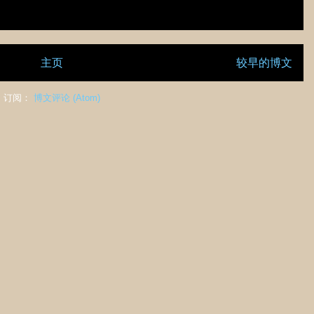
主页
较早的博文
订阅：
博文评论 (Atom)