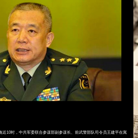
晚近
10
时，中共军委联合参谋部副参谋长、前武警部队司令员王建平在寓