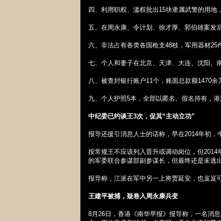
四、利用职权、滥权批出
15
块隶属武警的用地
五、在周永康、令计划、徐才厚、郭伯雄案发
六、非法占有各类各国枪支
48
枝，军用器材
25
七、个人和妻子在北京、天津、大连、沈阳、
八、被查封银行账户
11
个，账面总款额
1470
余
九、个人护照
5
本，全部以匿名、假名持有，港
中纪委已约谈王
3
次，促其“主动立功”
报导还援引消息人士的话称，早在
2014
年初，
按常规王不应该列入晋升或调动岗位，但
2014
的军委联合参谋部副参谋长，但最终还是未逃
报导称，江派在军中另一上将贾延安，也岌岌
王建平被捕，疑卷入周永康兵变
8
月
26
日，香港《南华早报》报导称，一名消息