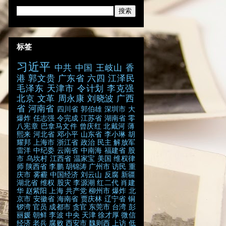
标签
习近平
中共
中国
王岐山
香
港
郭文贵
广东省
六四
江泽民
毛泽东
天津市
令计划
李克强
北京
文革
周永康
刘晓波
广西
省
河南省
四川省
郭伯雄
深圳市
大
爆炸
任志强
令完成
江苏省
湖南省
零
八宪章
巴拿马文件
曾庆红
北戴河
薄
熙来
河北省
邓小平
山东省
李小琳
胡
耀邦
上海市
浙江省
政治
民主
解放军
雷洋
中纪委
云南省
中南海
福建省
股
市
乌坎村
江西省
温家宝
美国
维权律
师
陕西省
李鹏
胡锦涛
广州市
访民
重
庆市
雾霾
中国经济
刘云山
反腐
新疆
湖北省
维权
股灾
李源潮
红二代
肖建
华
赵紫阳
上海
共产党
柳州市
爆炸
北
京市
安徽省
海南省
贾庆林
辽宁省
铜
锣湾
官员
成都市
贪官
东莞市
台湾
彭
丽媛
朝鲜
李波
中央
天津
徐才厚
微信
经济
老兵
腐败
西安市
魏则西
上访
低