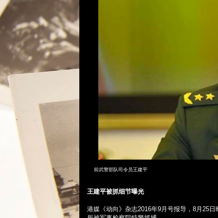
前武警部队司令员王建平
王建平被抓细节曝光
港媒《动向》杂志
2016
年
9
月号报导，
8
月
25
日
所被军事检察院特警抓捕。