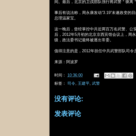
间。最后，北京的卫戌部队强行将武警＂驱离
事后有说法称，周永康发动“
3.19
”未遂政变的
总理温家宝。
这一晚后，曾经掌控中共近两百万名武警、公
后，
2012
年
5
月初的北京京西宾馆会议上，周永
级，政法委书记最终被逐出常委。
值得注意的是，
2012
年担任中共武警部队司令
来源：阿波罗
时间：
10:36:00
标签：
司令
,
王建平
,
武警
没有评论:
发表评论