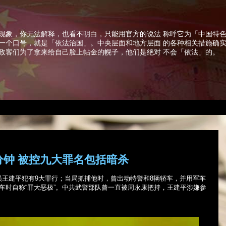
现象，你无法解释，也看不明白，只能用官方的说法 称呼它为「中国特
一个口号，就是「依法治国」。中央层面和地方层面 的各种相关措施确
政客们为了拿来给自己脸上帖金的幌子，他们是绝对 不会「依法」的。
分钟 被控九大罪名包括暗杀
员王建平犯有
9
大罪行；当局抓捕他时，曾出动特警和
8
辆轿车，并用军车
车时自称“罪大恶极”。中共武警部队曾一直被周永康把持，王建平涉嫌参