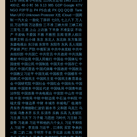
口市
08宪章
0号别墅
113民主运动
1983
211
27
400亿
48小时
56
9.13
985
GDP
Google
KTV
NGO
P2P平台
P4
PS合成
PX
QQ
QQ群
Tank
Man
UFO
Unknown Protester
X光
iCloud
一国两
制
一汽大众
一胎化
丁薛祥
七0九
七上八下
万人
抗
万达帝国
万达股份
三不准
三峡大坝
三峡工程
三里屯
三鹿
上山
上访族
下半身
不准妄议
不动
产
不差钱
不爱国
不雅
不雅照
丑闻
世界人权日
世界文明
丘小雄
东京
东北人
东北病
东方集团
东森电视台
东汪镇
东营市
东阳市
东风
丢人现眼
严家祺
严打
严防
中俄军演
中共中央党校
中共中
央组织部
中共国亡
中共官员
中共政府
中共洗脑
教材
中印边境
中国人民银行
中国会
中国体坛
中
国使馆
中国公民
中国制造
中国天价
中国存亡
中
国式
中国式普选
中国式病毒
中国政府
中国政法
中国教父习近平
中国无眠
中国权贵
中国楼市
中
国模式
中国民主
中国民主党
中国民主教育基金
会
中国研究院
中国社会
中国红会
中国街头
中国
财政
中国资本
中国近代史
中国钱局
中国青年政
治学院
中国首善
中央电视台
中宣部
中山市
中巡
组
中彩
中情局
中朝
中朝边境
中石油
中科院
中
端犬儒
中缅边界
中财
丰城市
丰城电厂
临湘市
丹东市
丹增德勒仁波切
丽水市
义和团
乌克兰
乌
坎镇
乌鲁木齐
乐天
乐清市
乐购
乐高
九龙坡区
习主席
习天下
习子规
习思想
习时代
习王朝
习
皇帝
习老弟
习近平和他的六个女人
习近平和情
人
习近平，李克强
习近平，江泽民
买官
争来的
一票
二奶
二炮
于明芳
于欢
于泓源
云南
互联网