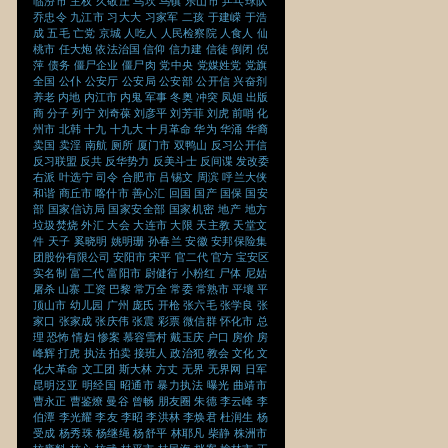
临汾市
主权
久敬庄
乌坎
乌镇
乐山市
乒乓球队
乔忠令
九江市
习大大
习家军
二孩
于建嵘
于浩
成
五毛
亡党
京城
人吃人
人民检察院
人食人
仙
桃市
任大炮
依法治国
信仰
信力建
信徒
倒闭
倪
萍
债务
僵尸企业
僵尸肉
党中央
党媒姓党
党旗
全国
公仆
公安厅
公安局
公安部
公开信
兴奋剂
养老
内地
内江市
内鬼
军事
冬奥
冲突
凤姐
出版
商
分子
列宁
刘奇葆
刘彦平
刘芳菲
刘虎
前哨
化
州市
北韩
十九
十九大
十月革命
华为
华涌
华裔
卖国
卖淫
南航
厕所
厦门市
双鸭山
反习公开信
反习联盟
反共
反华势力
反美斗士
反间谍
发改委
右派
叶选宁
司令
合肥市
吕锡文
周滨
呼兰大侠
和谐
商丘市
喀什市
善心汇
回国
国产
国保
国安
部
国家信访局
国家安全部
国家机密
地产
地方
垃圾焚烧
外汇
大会
大连市
大限
天主教
天堂文
件
天子
奚晓明
姚明珊
孙春兰
安徽
安邦保险集
团股份有限公司
安阳市
宋平
官二代
官方
宝安区
实名制
富二代
富阳市
尉健行
小粉红
尸体
尼姑
屠杀
山寨
工资
巴黎
常万全
常委
常熟市
平壤
平
顶山市
幼儿园
广州
庞氏
开枪
张六毛
张学良
张
家口
张家成
张庆伟
张震
彩票
微信群
怀化市
总
理
恐怖
情妇
惨案
慕容雪村
戴玉庆
户口
房价
房
峰辉
打虎
执法
拍卖
接班人
政治犯
教会
文化
文
化大革命
文工团
斯大林
方丈
无界
无界网
日军
昆明泛亚
明经国
昭通市
暴力执法
曝光
曲靖市
曹永正
曹鉴燎
曼谷
曾畅
朋友圈
朱德
李云峰
李
伯潭
李光耀
李友
李昭
李洪林
李焕君
杜润生
杨
受成
杨秀珠
杨继绳
杨舒平
林耶凡
柴静
株洲市