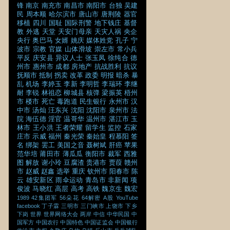
锋
南京
南充市
南昌市
南阳市
台独
吴建
民
周本顺
哈尔滨市
唐山市
唐荆陵
器官
移植
四川
国耻
国际刑警
地下钱庄
基督
教
外逃
天堂
天安门母亲
天灾人祸
央企
央行
奥巴马
女婿
姚庆
媒体姓党
孔子
宁
波市
宗教
官媒
山体滑坡
崇左市
常小兵
平反
庆安县
异议人士
张玉凤
徐纯合
德
州市
惠州市
成都
房地产
抗战胜利
抗议
抚顺市
抵制
拐卖
改革
政委
明报
暗杀
暴
乱
机场
李婷玉
李新
李明哲
李瑞环
李继
耐
李锐
林祖恋
柳城县
核弹
梁振英
梧州
市
楼市
死亡
毒跑道
民生银行
永州市
汉
中市
汤灿
汪东兴
沈阳
沈阳市
泉州市
法
院
海伍德
淫官
温哥华
温州市
湛江市
玉
林市
王小洪
王者荣耀
留学生
监控
石家
庄市
示威
福州
秦光荣
秦始皇
程慕阳
签
名
绑架
罢工
美国之音
聂树斌
肝癌
苹果
范华培
莆田市
薄瓜瓜
衡阳市
裁军
西雅
图
解放
谢小玲
豆腐渣
贵港市
贾葭
赣州
市
赵威
赵鑫
选举
重庆
钦州市
阳春市
陈
云
雄安新区
雨伞运动
青岛市
非新闻
项
俊波
马晓红
高层
高考
高铁
魏京生
魏宏
1989
42集团军
56朵花
64解密
A股
YouTube
facebook
丁子霖
三明市
三门峡市
上饶市
下乡
下岗
世界
世界网络大会
两岸
中信
中华民国
中
国军方
中国农行
中国特色
中国证监会
中国银行