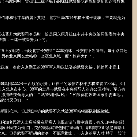
走；与此同时，曾担任王建平秘书的现任武警部队训练部副部长苏海辉也
郭伯雄和徐才厚的属下共犯，北京当局
2014
年将王建平调职，主要就是为
擢拔晋升为武警司令员时，恰是周永康升担任中共中央政治局常委兼中央
任前，王建平被晋升为上将。
微博上发帖称，当晚北京长安街＂军车如林，长安街不断管制。每个路口还
，另有北京网友发帖称，当夜北京城一度＂枪声大作＂。
生政变，奉命入京勤王的
38
军军人和政法委的武警火拚，抓捕周永康未
38
集团军军长王西欣的职务，让自己的亲信许林平少将接管了
38
军。
3
月
进入北京市中心。
38
军的士兵与武警在中央领导人的办公区对峙。军方有
、抓捕政变领导人的！＂武警则回应说：＂如果你们攻击国家部委重地，
情的消灭你们！＂
能听到枪声。但虚张声势的武警不久就被
38
军精锐部队制服缴械。
纽约知名民运人士唐柏桥在新唐人电视访谈节目中透露，有来自中共内部
以防止民变为借 口，突然调动武警包围了新华门。胡锦涛立即紧急调动卫
北京。但是武警不听胡的命令，不愿意撤出，与入京的军人对 峙了一段时