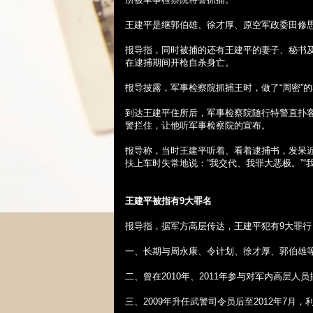
王建平是继郭伯雄、徐才厚、原空军政委田修
报导指，同时被捕的还有王建平的妻子、秘书
在逮捕期间开枪自杀身亡。
报导披露，军事检察院抓捕王时，做了“周密”
到达王建平住所后，军事检察院随行特警直扑客
警拦住，让他听军事检察院的宣布。
报导称，当时王建平听着、看着逮捕书，发呆
扶上车时失常地说：“我交代、我罪大恶极。”“
王建平被指有
9
大罪名
报导指，据军方高层传达，王建平犯有
9
大罪行
一、长期与周永康、令计划、徐才厚、郭伯雄等
二、曾在
2010
年、
2011
年参与对军内高层人员
三、
2009
年升任武警司令员后至
2012
年
7
月，