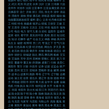
核废料
核心
核武
桂平市
桂民海
档案
榆林市
正
义
武汉
死刑
民进党
水库
汉奸
江派
江绵康
污染
沧州市
河池市
法国
泛亚事件
泛亚金属交易
洪水
活摘器官
流亡
济南
浙江
淫乱
淮北市
清华
清远
市
渭南市
港独
滑坡
潘石屹
潜航器
炼狱
煽动
煽
动颠覆国家政权罪
爆料
爱心
父亲
牡丹峰乐团
特
工
特权
特色
独裁者
狼牙山
猎狐
王保安
王健
王
军
王恩哥
王晓玲
王洪文
王玟
环境
瑞昌市
瑞海
公司
电信
电力
留守儿童
白岩松
益阳市
盐城市
监狱
省长
看守所
真实的中国
真相
真话
知法犯
法
知识
石狮市
破产
社会主义
神曲
神秘
禹州市
私生女
秘密
程博明
穷二代
穹顶之下
空气污染
精英
红色高棉
纪委
经济危机
网信办
罗天昊
美
元
老百姓
联合国
肇庆市
肖钢
肯德基
胡启立
胡
德华
胡舒立
胡锡进
脱北
腾讯
腾讯网
船难
艾宝
俊
艾滋病
芳华
苏州
苏树林
荣毅仁
莫言
菜刀
菲
律宾
董建华
董文标
薛荫娴
虐童门
行贿
袁贵仁
襄阳市
警方
讨薪
许昌市
证券
证据
证监会
财产
贫困
贵州
贺卫方
贺锦涛
贾晓烨
资金
赌博
赤峰
市
赵本山
赵素利
跑路
辱母
辽宁号
辽宁舰
达赖
运动
迪士尼
迫害
退伍兵
通辽市
造假
道德
邓朴
方
邓相超
邵阳市
郑州
释大成
金华市
金庸
金融
危机
钓鱼执法
银川市
锦州监狱
长平
长春市
长
江
间谍
阜阳市
防火长城
阳江市
阿里巴巴
陈光
诚
陈全国
陈子明
陈小鲁
陈峰
陈政高
陈文清
陈
毅
陕西
集团
雷锋
青年
青海省
韶关市
领导人
食
品
马克思
马家军
马思聪
马鞍山市
高陵
魔鬼
黄
之锋
黄凯平
黄如论
黄琦
黎亮
黑名单
黑龙江
龙