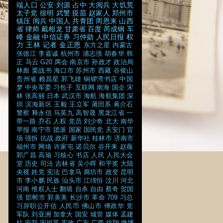
端人口
公安
刘源
占中
大阅兵
大饥荒
太子党
徐明
武警
疫苗
赵家人
郑州市
镇压
阅兵
中国人
共青团
周恩来
山西
省
律师
戴相龙
甘肃省
百度
芮成钢
车
峰
金融
中信证券
习仲勋
人民日报
权
力
王林
记者
金正恩
东方之星
内蒙古
张德江
李嘉诚
杭州市
浦志强
胡春华
韩
正
马云
G20
两会
南京市
孙政才
政治局
林彪
栗战书
海口市
苏州市
西藏
谷俊山
贵州省
赖昌星
郭飞雄
铜锣湾书店
中国
梦
中央军委
习包子
互联网
南海
国企
宋
林
张高丽
日本
武汉市
海航
海航集团
深
圳
滨海新区
王毅
王立军
莆田系
蒋介石
警察
释永信
马英九
高智晟
黑龙江省
一
带一路
乔石
人权
党员
刘少奇
北大
南华
早报
南宁市
团派
国家
国民党
天安门
官
场
强拆
抗战
政府
新华社
桂林市
济南市
福州市
网络
许家屯
诺贝尔
谷开来
赵薇
郭广昌
高瑜
习核心
书店
人民
人民大会
堂
历史
司法
吉林省
吴小晖
和平奖
大陆
央视
姓党
宪法
巴拿马
廊坊市
政变
昆明
市
李小鹏
民族
汕头市
江绵恒
汶川
河北
河南
维权人士
翻墙
自杀
自由
蔡奇
贺国
强
邯郸市
郭美美
长沙市
革命
709
习总
习辞职公开信
人民币
佛山市
傅政华
党
军队
刘亚洲
加拿大
国安
城管
媒体
孟建
柱
安邦
宋祖英
宪政
广东
广西
徐翔
微博