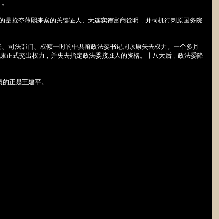
＂。
目的是抢夺薄熙来案的关键证人、大连实德富商徐明，并伺机行刺原国务院
安、司法部门、权倾一时的中共前政法委书记周永康失去权力。一个多月
康正式交出权力，并失去指定政法委接班人的资格。十八大后，政法委降
员的正是王建平。