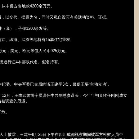
，从中侵占售地款
4200
余万元。
后，以交代、揭露为名，同时又私自毁灭有关活动资料、证据。
件（套），子弹
1200
余发等。
南京、珠海、武汉等地持有
15
套住宅业权。
万元，美元、欧元等值人民币
925
万元。
澳通行证
4
本都以代名、假名持有。
中纪委、中央军委已先后约谈王建平
3
次，督促王要“主动立功”。
年
12
月，王由武警司令员调任中共副总参谋长，今年年初又转任刚刚成立
出被调查的厄运。
可危。
人士披露，王建平
8
月
25
日下午在四川成都视察期间被军方检察人员带