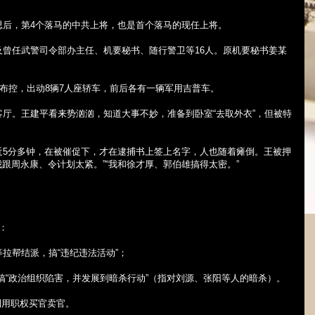
思后，第
4
个落马的中共上将，也是首个落马的现任上将。
及曾任武警司令部办主任、机要秘书、随行警卫等
16
人。原机要秘书姜某
的布控，出动
8
辆
7
人座轿车，前后各有一辆军用吉普车。
厅。王建平看来势汹汹，知道大事不妙，准备到卧室“去取外衣”，但被特
近
5
分多钟，在被催促下，才在逮捕书上签上名字，人也随着瘫倒。王被押
我跟周永康、令计划太紧。”“我和徐才厚、郭伯雄搞得太密。”
：
拉帮结派，搞“违纪违法活动”；
搞“政治组织陷害，并发展到暗杀行动”（指对刘源、张阳等人的暗杀）。
利用职权买官卖官。