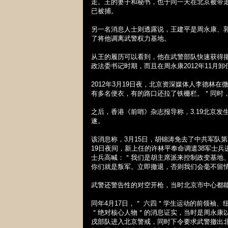
走。王的妻子和秘书，也于同一天在北京被带
已被捕。
另一名消息人士则透露说，王建平是周永康、
了将他调离武警权力基地。
从王的履历可以看到，他在武警部队快速获得
政法委书记时期，而且在周永康
2012
年
11
月卸
2012
年
3
月
19
日夜，北京资深媒体人李德林在
有多名便衣，有的路口还拉了铁栅栏。＂同时
之后，香港《前哨》杂志报导称，
3.19
北京发
遂。
该消息称，
3
月
15
日，胡锦涛免去了中共军队第
19
日夜间，新上任的许林平奉命调遣
38
军士兵
士兵高喊：＂我们是胡主席派来控制政变基地
你们就是叛军。立即撤退，否则我们会毫不留
武警还警告性的对空开枪，当时北京市中心都
同年
4
月
17
日，＂ 六四＂学生运动的前领袖、
＂绝对核心人物＂的消息证实，当时是周永康
戌部队进入北京警戒，同时下令要求武警撤出