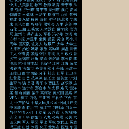
快播
抗美援朝
救市
教师
教育
普宁市
法
律
泡沫
泸州市
济宁市
湖州市
澳门
爱国
特朗普
王健林
王沪宁
珠海市
百姓
禁书
福建
秦永敏
移民
缅甸
罗宇
脱北者
艾未
未
言论自由
谷丽萍
黑社会
万里
东莞
中
石化
二胎
五毛党
人体器官
佛学院
信访
局
兰州市
共产主义
军委
冯小刚
刘淇
南
方都市报
卢昱宇
危机
反党
吴淦
周小川
周年
国家队
坦克人
垃圾厂
大学
大学生
太原市
奶粉
嫖娼
家族
屠呦呦
崩盘
川普
工人
张春贤
张越
张阳
彭明
抗日
政权
新
乡市
无锡市
旺角
暴跌
朱熔基
李长春
李
鸿忠
杭州
核电站
毛新宇
江苏
江青
沉船
法轮功
洛阳市
炎黄春秋
牡丹峰
王建平
王歧山
白宫
知识分子
社会
红军
红卫兵
红黄蓝
自焚
范冰冰
范长龙
蔡英文
计划
生育
诈骗
贯君
贵阳市
贾廷安
赵乐际
连
云港市
遂宁市
邢台市
陈光标
难民
雷洋
案
领袖
颠覆
骗子
高耀洁
黄兴国
黑客
IS
VPN
e租宝
万达
三亚市
三君子
下台
东
北
中产阶级
中华人民共和国
中国共产党
中国联通
临沂市
丽江市
习明泽
习近平
与他的情人们
于幼军
云浮市
人权律师
会议
俞可平
信阳市
八九
公务员
公民
六
四天网
军人
军区
军改
军权
农民工
冤案
冯正虎
出逃
刘霞
化工
北海市
医院
华国