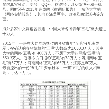
员的真实姓名、学号、
QQ
号、微信号，以及微博号和手机
号。同时还有
2015
年完成的《微调研报告》、东华大学的
《网络舆情报告》，其内容涵盖军事、政治及商业活动等方
面。
海外多家中文网也曾披露，中国大陆各省青年“五毛”至少超过
千万人。
2015
年，一份在大陆网络热传的各省青年“五毛”分配表显
示，被确认的各省院校的“五毛”人数高达
1,050.3
万人，其中
大学的网络“五毛”有
400
万人，不属于大学的网络“五毛”有
650.3
万人。香港东方日报称“五毛”有
78
万人；四川网络“五
毛”有
67
万人；河南网络“五毛”有
66
万人；江苏是
60
万人。
最新流出的一份“五毛”工资单显示，一些“五毛”的收入相当
高，可达上万元。