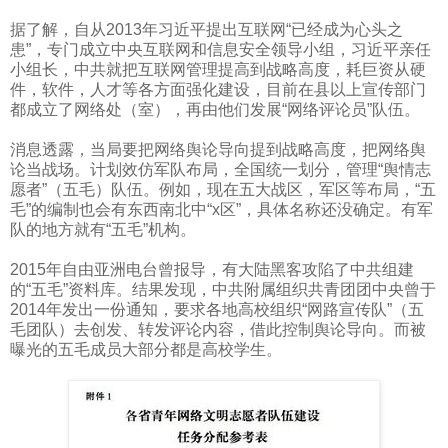
据了解，自从
2013
年习近平提出互联网“已经成为心头之
患”，专门成立中央互联网和信息安全领导小组，习近平亲任
小组长，中共就把互联网管理提高到战略高度，耗巨资从硬
件，软件，人才等各方面强化建设，目前在县以上宣传部门
都成立了网络处（室），再由他们发展“网络评论员”队伍。
消息透露，当局要把网络舆论导向提到战略高度，把网络舆
论当战场。计划效仿军队布局，全国统一划分，管理“舆情志
愿者”（五毛）队伍。例如，现在五大战区，军区等布局，“五
毛”的编制也会有东西南北中“
x
区”，具体名称还没确定。有军
队的地方就有“五毛”机构。
2015
年自由亚洲电台曾报导，有大陆黑客攻陷了中共组建
的“五毛”资料库。结果发现，中共附属组织共青团团中央曾于
2014
年发出一份通知，要求各地高校组织“网路宣传队”（五
毛团队）去创发、转发评论内容，借此控制舆论导向。而被
曝光的五毛成员大部分都是高校学生。