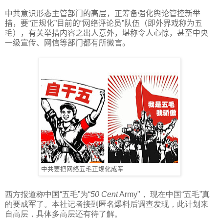
中共意识形态主管部门的高层，正筹备强化舆论管控新举
措，要“正规化”目前的“网络评论员”队伍（即外界戏称为五
毛），有关举措内容之出人意外，堪称令人心惊，甚至中央
一级宣传、网信等部门都有所微言。
中共要把网络五毛正规化成军
西方报道称中国“五毛”为“
50 Cent
Army"
，
现在中国“五毛”真
的要成军了。本社记者接到匿名爆料后调查发现，此计划来
自高层，具体多高层还有待了解。