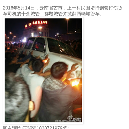
2016
年
5
月
14
日，云南省芒市，上千村民围堵持钢管打伤货
车司机的十余城管，群殴城管并掀翻两辆城管车。
网友“
颜如玉翡翠
18287219794
”：