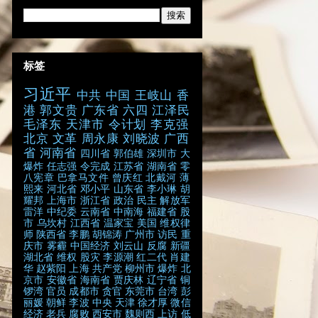
标签
习近平
中共
中国
王岐山
香
港
郭文贵
广东省
六四
江泽民
毛泽东
天津市
令计划
李克强
北京
文革
周永康
刘晓波
广西
省
河南省
四川省
郭伯雄
深圳市
大
爆炸
任志强
令完成
江苏省
湖南省
零
八宪章
巴拿马文件
曾庆红
北戴河
薄
熙来
河北省
邓小平
山东省
李小琳
胡
耀邦
上海市
浙江省
政治
民主
解放军
雷洋
中纪委
云南省
中南海
福建省
股
市
乌坎村
江西省
温家宝
美国
维权律
师
陕西省
李鹏
胡锦涛
广州市
访民
重
庆市
雾霾
中国经济
刘云山
反腐
新疆
湖北省
维权
股灾
李源潮
红二代
肖建
华
赵紫阳
上海
共产党
柳州市
爆炸
北
京市
安徽省
海南省
贾庆林
辽宁省
铜
锣湾
官员
成都市
贪官
东莞市
台湾
彭
丽媛
朝鲜
李波
中央
天津
徐才厚
微信
经济
老兵
腐败
西安市
魏则西
上访
低