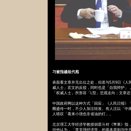
习被指越俎代庖
表面看文章并无出位之处，但若与
5
月
9
日《人
威人士」宏文的反驳，同时也是「自我辩护」
「权威人士」所形容「
L
型」悲观走向；文章还
中国政府网以这种方式「回应」《人民日报》
圈盛传一时，不少人加注转发。有人注以「中
人啧叹「看来小强也非省油的灯」。
北京理工大学经济学教授胡星斗对《苹果》指
但他认为，「李克强经济学」的基本原则与中