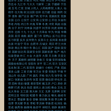
临汾市
主权
久敬庄
乌坎
乌镇
乐山市
乒乓球队
乔忠令
九江市
习大大
习家军
二孩
于建嵘
于浩
成
五毛
亡党
京城
人吃人
人民检察院
人食人
仙
桃市
任大炮
依法治国
信仰
信力建
信徒
倒闭
倪
萍
债务
僵尸企业
僵尸肉
党中央
党媒姓党
党旗
全国
公仆
公安厅
公安局
公安部
公开信
兴奋剂
养老
内地
内江市
内鬼
军事
冬奥
冲突
凤姐
出版
商
分子
列宁
刘奇葆
刘彦平
刘芳菲
刘虎
前哨
化
州市
北韩
十九
十九大
十月革命
华为
华涌
华裔
卖国
卖淫
南航
厕所
厦门市
双鸭山
反习公开信
反习联盟
反共
反华势力
反美斗士
反间谍
发改委
右派
叶选宁
司令
合肥市
吕锡文
周滨
呼兰大侠
和谐
商丘市
喀什市
善心汇
回国
国产
国保
国安
部
国家信访局
国家安全部
国家机密
地产
地方
垃圾焚烧
外汇
大会
大连市
大限
天主教
天堂文
件
天子
奚晓明
姚明珊
孙春兰
安徽
安邦保险集
团股份有限公司
安阳市
宋平
官二代
官方
宝安区
实名制
富二代
富阳市
尉健行
小粉红
尸体
尼姑
屠杀
山寨
工资
巴黎
常万全
常委
常熟市
平壤
平
顶山市
幼儿园
广州
庞氏
开枪
张六毛
张学良
张
家口
张家成
张庆伟
张震
彩票
微信群
怀化市
总
理
恐怖
情妇
惨案
慕容雪村
戴玉庆
户口
房价
房
峰辉
打虎
执法
拍卖
接班人
政治犯
教会
文化
文
化大革命
文工团
斯大林
方丈
无界
无界网
日军
昆明泛亚
明经国
昭通市
暴力执法
曝光
曲靖市
曹永正
曹鉴燎
曼谷
曾畅
朋友圈
朱德
李云峰
李
伯潭
李光耀
李友
李昭
李洪林
李焕君
杜润生
杨
受成
杨秀珠
杨继绳
杨舒平
林耶凡
柴静
株洲市