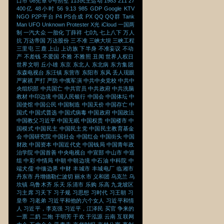
口市
08宪章
0号别墅
113民主运动
1983
211
27
400亿
48小时
56
9.13
985
GDP
Google
KTV
NGO
P2P平台
P4
PS合成
PX
QQ
QQ群
Tank
Man
UFO
Unknown Protester
X光
iCloud
一国两
制
一汽大众
一胎化
丁薛祥
七0九
七上八下
万人
抗
万达帝国
万达股份
三不准
三峡大坝
三峡工程
三里屯
三鹿
上山
上访族
下半身
不准妄议
不动
产
不差钱
不爱国
不雅
不雅照
丑闻
世界人权日
世界文明
丘小雄
东京
东北人
东北病
东方集团
东森电视台
东汪镇
东营市
东阳市
东风
丢人现眼
严家祺
严打
严防
中俄军演
中共中央党校
中共中
央组织部
中共国亡
中共官员
中共政府
中共洗脑
教材
中印边境
中国人民银行
中国会
中国体坛
中
国使馆
中国公民
中国制造
中国天价
中国存亡
中
国式
中国式普选
中国式病毒
中国政府
中国政法
中国教父习近平
中国无眠
中国权贵
中国楼市
中
国模式
中国民主
中国民主党
中国民主教育基金
会
中国研究院
中国社会
中国红会
中国街头
中国
财政
中国资本
中国近代史
中国钱局
中国青年政
治学院
中国首善
中央电视台
中宣部
中山市
中巡
组
中彩
中情局
中朝
中朝边境
中石油
中科院
中
端犬儒
中缅边界
中财
丰城市
丰城电厂
临湘市
丹东市
丹增德勒仁波切
丽水市
义和团
乌克兰
乌
坎镇
乌鲁木齐
乐天
乐清市
乐购
乐高
九龙坡区
习主席
习天下
习子规
习思想
习时代
习王朝
习
皇帝
习老弟
习近平和他的六个女人
习近平和情
人
习近平，李克强
习近平，江泽民
买官
争来的
一票
二奶
二炮
于明芳
于欢
于泓源
云南
互联网