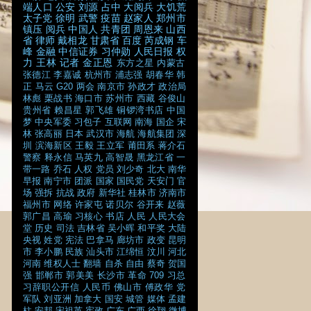
端人口
公安
刘源
占中
大阅兵
大饥荒
太子党
徐明
武警
疫苗
赵家人
郑州市
镇压
阅兵
中国人
共青团
周恩来
山西
省
律师
戴相龙
甘肃省
百度
芮成钢
车
峰
金融
中信证券
习仲勋
人民日报
权
力
王林
记者
金正恩
东方之星
内蒙古
张德江
李嘉诚
杭州市
浦志强
胡春华
韩
正
马云
G20
两会
南京市
孙政才
政治局
林彪
栗战书
海口市
苏州市
西藏
谷俊山
贵州省
赖昌星
郭飞雄
铜锣湾书店
中国
梦
中央军委
习包子
互联网
南海
国企
宋
林
张高丽
日本
武汉市
海航
海航集团
深
圳
滨海新区
王毅
王立军
莆田系
蒋介石
警察
释永信
马英九
高智晟
黑龙江省
一
带一路
乔石
人权
党员
刘少奇
北大
南华
早报
南宁市
团派
国家
国民党
天安门
官
场
强拆
抗战
政府
新华社
桂林市
济南市
福州市
网络
许家屯
诺贝尔
谷开来
赵薇
郭广昌
高瑜
习核心
书店
人民
人民大会
堂
历史
司法
吉林省
吴小晖
和平奖
大陆
央视
姓党
宪法
巴拿马
廊坊市
政变
昆明
市
李小鹏
民族
汕头市
江绵恒
汶川
河北
河南
维权人士
翻墙
自杀
自由
蔡奇
贺国
强
邯郸市
郭美美
长沙市
革命
709
习总
习辞职公开信
人民币
佛山市
傅政华
党
军队
刘亚洲
加拿大
国安
城管
媒体
孟建
柱
安邦
宋祖英
宪政
广东
广西
徐翔
微博