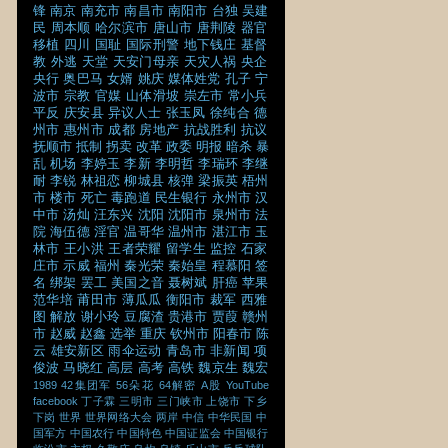
锋
南京
南充市
南昌市
南阳市
台独
吴建
民
周本顺
哈尔滨市
唐山市
唐荆陵
器官
移植
四川
国耻
国际刑警
地下钱庄
基督
教
外逃
天堂
天安门母亲
天灾人祸
央企
央行
奥巴马
女婿
姚庆
媒体姓党
孔子
宁
波市
宗教
官媒
山体滑坡
崇左市
常小兵
平反
庆安县
异议人士
张玉凤
徐纯合
德
州市
惠州市
成都
房地产
抗战胜利
抗议
抚顺市
抵制
拐卖
改革
政委
明报
暗杀
暴
乱
机场
李婷玉
李新
李明哲
李瑞环
李继
耐
李锐
林祖恋
柳城县
核弹
梁振英
梧州
市
楼市
死亡
毒跑道
民生银行
永州市
汉
中市
汤灿
汪东兴
沈阳
沈阳市
泉州市
法
院
海伍德
淫官
温哥华
温州市
湛江市
玉
林市
王小洪
王者荣耀
留学生
监控
石家
庄市
示威
福州
秦光荣
秦始皇
程慕阳
签
名
绑架
罢工
美国之音
聂树斌
肝癌
苹果
范华培
莆田市
薄瓜瓜
衡阳市
裁军
西雅
图
解放
谢小玲
豆腐渣
贵港市
贾葭
赣州
市
赵威
赵鑫
选举
重庆
钦州市
阳春市
陈
云
雄安新区
雨伞运动
青岛市
非新闻
项
俊波
马晓红
高层
高考
高铁
魏京生
魏宏
1989
42集团军
56朵花
64解密
A股
YouTube
facebook
丁子霖
三明市
三门峡市
上饶市
下乡
下岗
世界
世界网络大会
两岸
中信
中华民国
中
国军方
中国农行
中国特色
中国证监会
中国银行