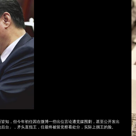
所皆知，但今年初任因在微博一些出位言论遭党媒围剿，甚至公开发出
的后台」，矛头直指王，任最终被留党察看处分，实际上掴王的脸。