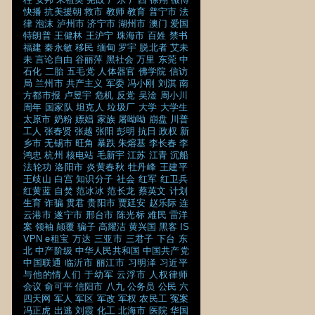
快播
抗美援朝
救市
教师
教育
普宁市
法
律
泡沫
泸州市
济宁市
湖州市
澳门
爱国
特朗普
王健林
王沪宁
珠海市
百姓
禁书
福建
秦永敏
移民
缅甸
罗宇
脱北者
艾未
未
言论自由
谷丽萍
黑社会
万里
东莞
中
石化
二胎
五毛党
人体器官
佛学院
信访
局
兰州市
共产主义
军委
冯小刚
刘淇
南
方都市报
卢昱宇
危机
反党
吴淦
周小川
周年
国家队
坦克人
垃圾厂
大学
大学生
太原市
奶粉
嫖娼
家族
屠呦呦
崩盘
川普
工人
张春贤
张越
张阳
彭明
抗日
政权
新
乡市
无锡市
旺角
暴跌
朱熔基
李长春
李
鸿忠
杭州
核电站
毛新宇
江苏
江青
沉船
法轮功
洛阳市
炎黄春秋
牡丹峰
王建平
王歧山
白宫
知识分子
社会
红军
红卫兵
红黄蓝
自焚
范冰冰
范长龙
蔡英文
计划
生育
诈骗
贯君
贵阳市
贾廷安
赵乐际
连
云港市
遂宁市
邢台市
陈光标
难民
雷洋
案
领袖
颠覆
骗子
高耀洁
黄兴国
黑客
IS
VPN
e租宝
万达
三亚市
三君子
下台
东
北
中产阶级
中华人民共和国
中国共产党
中国联通
临沂市
丽江市
习明泽
习近平
与他的情人们
于幼军
云浮市
人权律师
会议
俞可平
信阳市
八九
公务员
公民
六
四天网
军人
军区
军改
军权
农民工
冤案
冯正虎
出逃
刘霞
化工
北海市
医院
华国