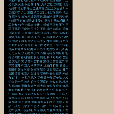
核废料
核心
核武
桂平市
桂民海
档案
榆林市
正
义
武汉
死刑
民进党
水库
汉奸
江派
江绵康
污染
沧州市
河池市
法国
泛亚事件
泛亚金属交易
洪水
活摘器官
流亡
济南
浙江
淫乱
淮北市
清华
清远
市
渭南市
港独
滑坡
潘石屹
潜航器
炼狱
煽动
煽
动颠覆国家政权罪
爆料
爱心
父亲
牡丹峰乐团
特
工
特权
特色
独裁者
狼牙山
猎狐
王保安
王健
王
军
王恩哥
王晓玲
王洪文
王玟
环境
瑞昌市
瑞海
公司
电信
电力
留守儿童
白岩松
益阳市
盐城市
监狱
省长
看守所
真实的中国
真相
真话
知法犯
法
知识
石狮市
破产
社会主义
神曲
神秘
禹州市
私生女
秘密
程博明
穷二代
穹顶之下
空气污染
精英
红色高棉
纪委
经济危机
网信办
罗天昊
美
元
老百姓
联合国
肇庆市
肖钢
肯德基
胡启立
胡
德华
胡舒立
胡锡进
脱北
腾讯
腾讯网
船难
艾宝
俊
艾滋病
芳华
苏州
苏树林
荣毅仁
莫言
菜刀
菲
律宾
董建华
董文标
薛荫娴
虐童门
行贿
袁贵仁
襄阳市
警方
讨薪
许昌市
证券
证据
证监会
财产
贫困
贵州
贺卫方
贺锦涛
贾晓烨
资金
赌博
赤峰
市
赵本山
赵素利
跑路
辱母
辽宁号
辽宁舰
达赖
运动
迪士尼
迫害
退伍兵
通辽市
造假
道德
邓朴
方
邓相超
邵阳市
郑州
释大成
金华市
金庸
金融
危机
钓鱼执法
银川市
锦州监狱
长平
长春市
长
江
间谍
阜阳市
防火长城
阳江市
阿里巴巴
陈光
诚
陈全国
陈子明
陈小鲁
陈峰
陈政高
陈文清
陈
毅
陕西
集团
雷锋
青年
青海省
韶关市
领导人
食
品
马克思
马家军
马思聪
马鞍山市
高陵
魔鬼
黄
之锋
黄凯平
黄如论
黄琦
黎亮
黑名单
黑龙江
龙