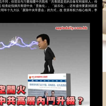
观点不同，但背后与习要颠覆中共既有「共青团是党的后备军和接班人」传
视 组查处指摘共青团中央「贵族化」、「娱乐化」，还有盛传要废掉团派
在明年十九大以「废除中央常委会」的方式，改 变原有权力核心格局，李