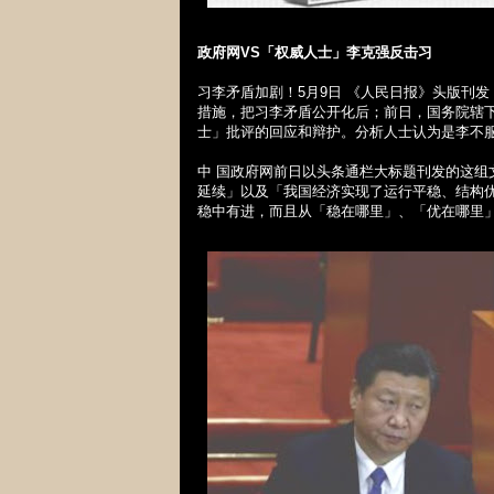
政府网
VS
「权威人士」李克强反击习
习李矛盾加剧！
5
月
9
日 《人民日报》头版刊
措施，把习李矛盾公开化后；前日，国务院辖
士」批评的回应和辩护。分析人士认为是李不
中 国政府网前日以头条通栏大标题刊发的这
延续」以及「我国经济实现了运行平稳、结构
稳中有进，而且从「稳在哪里」、「优在哪里」