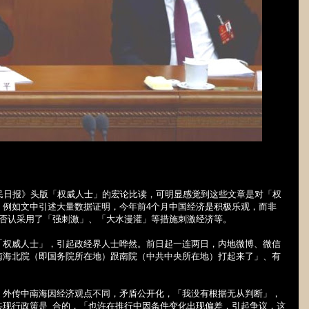
民日报》头版「权威人士」的宏论比读，可明显感觉到这些文章是对「权
，例如文中引述大量数据证明，今年前
4
个月中国经济是积极乐观，而非
否认采用了「强刺激」、「大水漫灌」等措施刺激经济等。
「权威人士」，引起政经界人士哗然。前日起一连两日，内地微博、微信
南海北院（即国务院所在地）跟南院（中共中央所在地）打起来了」、有
，外传中南海因经济观点不同，矛盾公开化，「我没有根据无从判断」，
共现行政策是
_
合的，「也许在推行中因条件变化出现偏差，引起争议，这