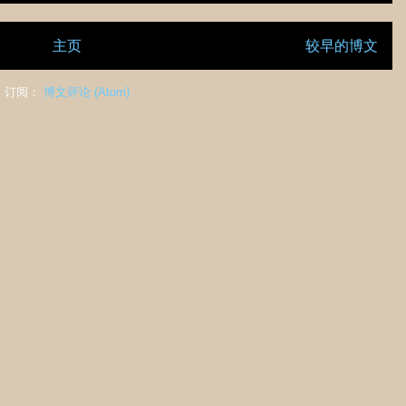
主页
较早的博文
订阅：
博文评论 (Atom)