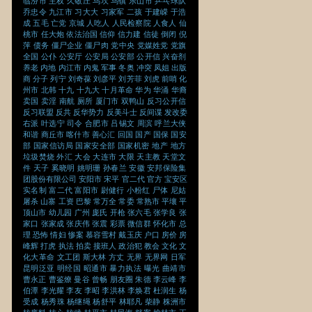
临汾市
主权
久敬庄
乌坎
乌镇
乐山市
乒乓球队
乔忠令
九江市
习大大
习家军
二孩
于建嵘
于浩
成
五毛
亡党
京城
人吃人
人民检察院
人食人
仙
桃市
任大炮
依法治国
信仰
信力建
信徒
倒闭
倪
萍
债务
僵尸企业
僵尸肉
党中央
党媒姓党
党旗
全国
公仆
公安厅
公安局
公安部
公开信
兴奋剂
养老
内地
内江市
内鬼
军事
冬奥
冲突
凤姐
出版
商
分子
列宁
刘奇葆
刘彦平
刘芳菲
刘虎
前哨
化
州市
北韩
十九
十九大
十月革命
华为
华涌
华裔
卖国
卖淫
南航
厕所
厦门市
双鸭山
反习公开信
反习联盟
反共
反华势力
反美斗士
反间谍
发改委
右派
叶选宁
司令
合肥市
吕锡文
周滨
呼兰大侠
和谐
商丘市
喀什市
善心汇
回国
国产
国保
国安
部
国家信访局
国家安全部
国家机密
地产
地方
垃圾焚烧
外汇
大会
大连市
大限
天主教
天堂文
件
天子
奚晓明
姚明珊
孙春兰
安徽
安邦保险集
团股份有限公司
安阳市
宋平
官二代
官方
宝安区
实名制
富二代
富阳市
尉健行
小粉红
尸体
尼姑
屠杀
山寨
工资
巴黎
常万全
常委
常熟市
平壤
平
顶山市
幼儿园
广州
庞氏
开枪
张六毛
张学良
张
家口
张家成
张庆伟
张震
彩票
微信群
怀化市
总
理
恐怖
情妇
惨案
慕容雪村
戴玉庆
户口
房价
房
峰辉
打虎
执法
拍卖
接班人
政治犯
教会
文化
文
化大革命
文工团
斯大林
方丈
无界
无界网
日军
昆明泛亚
明经国
昭通市
暴力执法
曝光
曲靖市
曹永正
曹鉴燎
曼谷
曾畅
朋友圈
朱德
李云峰
李
伯潭
李光耀
李友
李昭
李洪林
李焕君
杜润生
杨
受成
杨秀珠
杨继绳
杨舒平
林耶凡
柴静
株洲市