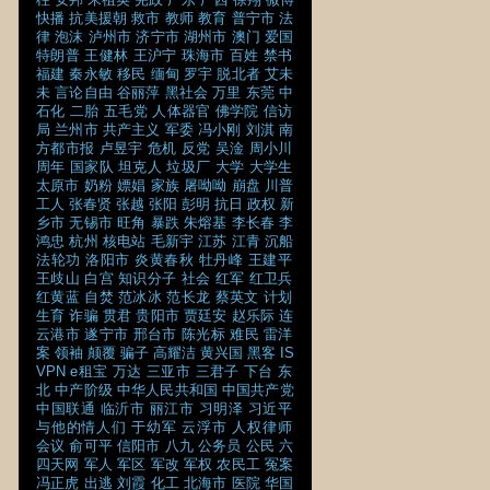
快播
抗美援朝
救市
教师
教育
普宁市
法
律
泡沫
泸州市
济宁市
湖州市
澳门
爱国
特朗普
王健林
王沪宁
珠海市
百姓
禁书
福建
秦永敏
移民
缅甸
罗宇
脱北者
艾未
未
言论自由
谷丽萍
黑社会
万里
东莞
中
石化
二胎
五毛党
人体器官
佛学院
信访
局
兰州市
共产主义
军委
冯小刚
刘淇
南
方都市报
卢昱宇
危机
反党
吴淦
周小川
周年
国家队
坦克人
垃圾厂
大学
大学生
太原市
奶粉
嫖娼
家族
屠呦呦
崩盘
川普
工人
张春贤
张越
张阳
彭明
抗日
政权
新
乡市
无锡市
旺角
暴跌
朱熔基
李长春
李
鸿忠
杭州
核电站
毛新宇
江苏
江青
沉船
法轮功
洛阳市
炎黄春秋
牡丹峰
王建平
王歧山
白宫
知识分子
社会
红军
红卫兵
红黄蓝
自焚
范冰冰
范长龙
蔡英文
计划
生育
诈骗
贯君
贵阳市
贾廷安
赵乐际
连
云港市
遂宁市
邢台市
陈光标
难民
雷洋
案
领袖
颠覆
骗子
高耀洁
黄兴国
黑客
IS
VPN
e租宝
万达
三亚市
三君子
下台
东
北
中产阶级
中华人民共和国
中国共产党
中国联通
临沂市
丽江市
习明泽
习近平
与他的情人们
于幼军
云浮市
人权律师
会议
俞可平
信阳市
八九
公务员
公民
六
四天网
军人
军区
军改
军权
农民工
冤案
冯正虎
出逃
刘霞
化工
北海市
医院
华国