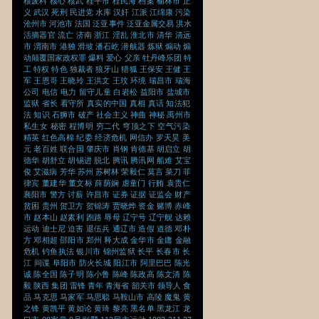
核废料
核心
核武
桂平市
桂民海
档案
榆林市
正
义
武汉
死刑
民进党
水库
汉奸
江派
江绵康
污染
沧州市
河池市
法国
泛亚事件
泛亚金属交易
洪水
活摘器官
流亡
济南
浙江
淫乱
淮北市
清华
清远
市
渭南市
港独
滑坡
潘石屹
潜航器
炼狱
煽动
煽
动颠覆国家政权罪
爆料
爱心
父亲
牡丹峰乐团
特
工
特权
特色
独裁者
狼牙山
猎狐
王保安
王健
王
军
王恩哥
王晓玲
王洪文
王玟
环境
瑞昌市
瑞海
公司
电信
电力
留守儿童
白岩松
益阳市
盐城市
监狱
省长
看守所
真实的中国
真相
真话
知法犯
法
知识
石狮市
破产
社会主义
神曲
神秘
禹州市
私生女
秘密
程博明
穷二代
穹顶之下
空气污染
精英
红色高棉
纪委
经济危机
网信办
罗天昊
美
元
老百姓
联合国
肇庆市
肖钢
肯德基
胡启立
胡
德华
胡舒立
胡锡进
脱北
腾讯
腾讯网
船难
艾宝
俊
艾滋病
芳华
苏州
苏树林
荣毅仁
莫言
菜刀
菲
律宾
董建华
董文标
薛荫娴
虐童门
行贿
袁贵仁
襄阳市
警方
讨薪
许昌市
证券
证据
证监会
财产
贫困
贵州
贺卫方
贺锦涛
贾晓烨
资金
赌博
赤峰
市
赵本山
赵素利
跑路
辱母
辽宁号
辽宁舰
达赖
运动
迪士尼
迫害
退伍兵
通辽市
造假
道德
邓朴
方
邓相超
邵阳市
郑州
释大成
金华市
金庸
金融
危机
钓鱼执法
银川市
锦州监狱
长平
长春市
长
江
间谍
阜阳市
防火长城
阳江市
阿里巴巴
陈光
诚
陈全国
陈子明
陈小鲁
陈峰
陈政高
陈文清
陈
毅
陕西
集团
雷锋
青年
青海省
韶关市
领导人
食
品
马克思
马家军
马思聪
马鞍山市
高陵
魔鬼
黄
之锋
黄凯平
黄如论
黄琦
黎亮
黑名单
黑龙江
龙