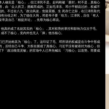
他本人确实是「核心」，但江泽民不是。起码刚被「册封」时不是，真核心
 用，由「众人拱卫」拥戴而成的。正如毛泽东、邓小平都说过的，权威不
成的。不过在八九「政治风波」危疑震撼、生 死存亡之际，在江泽民取代
颇有分歧之时，为了稳住大局，邓老爷子要「给力」江泽民，压住「有人
皇帝及自己「相提并论」，先尊为核心再说。
，他真的成了名副其实的「核心」，其对权势的掌控和影响力仅次于毛、
，成不了核心，党内外也无人「捧」他当核心。
吏们已开始称其为「核心」了。这印证了毛、邓所讲的权威是在斗争中形成
 的，后经自己斗争、大权在握成了真核心。习近平没有被谁封为核心，但
时下「政治嗅觉灵敏」的官场中人已率先喊出 「习核心」以造势。而要成