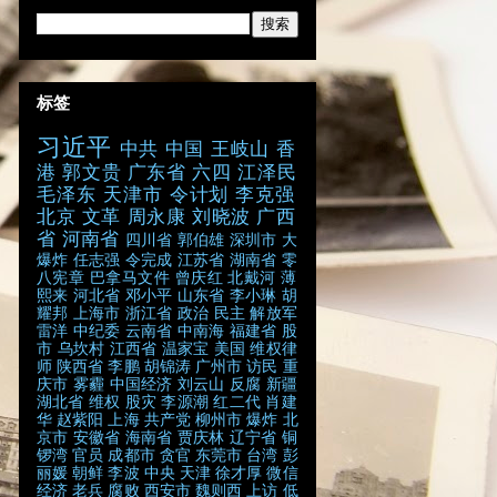
标签
习近平
中共
中国
王岐山
香
港
郭文贵
广东省
六四
江泽民
毛泽东
天津市
令计划
李克强
北京
文革
周永康
刘晓波
广西
省
河南省
四川省
郭伯雄
深圳市
大
爆炸
任志强
令完成
江苏省
湖南省
零
八宪章
巴拿马文件
曾庆红
北戴河
薄
熙来
河北省
邓小平
山东省
李小琳
胡
耀邦
上海市
浙江省
政治
民主
解放军
雷洋
中纪委
云南省
中南海
福建省
股
市
乌坎村
江西省
温家宝
美国
维权律
师
陕西省
李鹏
胡锦涛
广州市
访民
重
庆市
雾霾
中国经济
刘云山
反腐
新疆
湖北省
维权
股灾
李源潮
红二代
肖建
华
赵紫阳
上海
共产党
柳州市
爆炸
北
京市
安徽省
海南省
贾庆林
辽宁省
铜
锣湾
官员
成都市
贪官
东莞市
台湾
彭
丽媛
朝鲜
李波
中央
天津
徐才厚
微信
经济
老兵
腐败
西安市
魏则西
上访
低