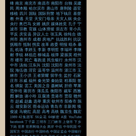
锋
南京
南充市
南昌市
南阳市
台独
吴建
民
周本顺
哈尔滨市
唐山市
唐荆陵
器官
移植
四川
国耻
国际刑警
地下钱庄
基督
教
外逃
天堂
天安门母亲
天灾人祸
央企
央行
奥巴马
女婿
姚庆
媒体姓党
孔子
宁
波市
宗教
官媒
山体滑坡
崇左市
常小兵
平反
庆安县
异议人士
张玉凤
徐纯合
德
州市
惠州市
成都
房地产
抗战胜利
抗议
抚顺市
抵制
拐卖
改革
政委
明报
暗杀
暴
乱
机场
李婷玉
李新
李明哲
李瑞环
李继
耐
李锐
林祖恋
柳城县
核弹
梁振英
梧州
市
楼市
死亡
毒跑道
民生银行
永州市
汉
中市
汤灿
汪东兴
沈阳
沈阳市
泉州市
法
院
海伍德
淫官
温哥华
温州市
湛江市
玉
林市
王小洪
王者荣耀
留学生
监控
石家
庄市
示威
福州
秦光荣
秦始皇
程慕阳
签
名
绑架
罢工
美国之音
聂树斌
肝癌
苹果
范华培
莆田市
薄瓜瓜
衡阳市
裁军
西雅
图
解放
谢小玲
豆腐渣
贵港市
贾葭
赣州
市
赵威
赵鑫
选举
重庆
钦州市
阳春市
陈
云
雄安新区
雨伞运动
青岛市
非新闻
项
俊波
马晓红
高层
高考
高铁
魏京生
魏宏
1989
42集团军
56朵花
64解密
A股
YouTube
facebook
丁子霖
三明市
三门峡市
上饶市
下乡
下岗
世界
世界网络大会
两岸
中信
中华民国
中
国军方
中国农行
中国特色
中国证监会
中国银行