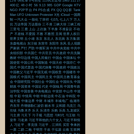
口市
08宪章
0号别墅
113民主运动
1983
211
27
400亿
48小时
56
9.13
985
GDP
Google
KTV
NGO
P2P平台
P4
PS合成
PX
QQ
QQ群
Tank
Man
UFO
Unknown Protester
X光
iCloud
一国两
制
一汽大众
一胎化
丁薛祥
七0九
七上八下
万人
抗
万达帝国
万达股份
三不准
三峡大坝
三峡工程
三里屯
三鹿
上山
上访族
下半身
不准妄议
不动
产
不差钱
不爱国
不雅
不雅照
丑闻
世界人权日
世界文明
丘小雄
东京
东北人
东北病
东方集团
东森电视台
东汪镇
东营市
东阳市
东风
丢人现眼
严家祺
严打
严防
中俄军演
中共中央党校
中共中
央组织部
中共国亡
中共官员
中共政府
中共洗脑
教材
中印边境
中国人民银行
中国会
中国体坛
中
国使馆
中国公民
中国制造
中国天价
中国存亡
中
国式
中国式普选
中国式病毒
中国政府
中国政法
中国教父习近平
中国无眠
中国权贵
中国楼市
中
国模式
中国民主
中国民主党
中国民主教育基金
会
中国研究院
中国社会
中国红会
中国街头
中国
财政
中国资本
中国近代史
中国钱局
中国青年政
治学院
中国首善
中央电视台
中宣部
中山市
中巡
组
中彩
中情局
中朝
中朝边境
中石油
中科院
中
端犬儒
中缅边界
中财
丰城市
丰城电厂
临湘市
丹东市
丹增德勒仁波切
丽水市
义和团
乌克兰
乌
坎镇
乌鲁木齐
乐天
乐清市
乐购
乐高
九龙坡区
习主席
习天下
习子规
习思想
习时代
习王朝
习
皇帝
习老弟
习近平和他的六个女人
习近平和情
人
习近平，李克强
习近平，江泽民
买官
争来的
一票
二奶
二炮
于明芳
于欢
于泓源
云南
互联网