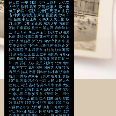
端人口
公安
刘源
占中
大阅兵
大饥荒
太子党
徐明
武警
疫苗
赵家人
郑州市
镇压
阅兵
中国人
共青团
周恩来
山西
省
律师
戴相龙
甘肃省
百度
芮成钢
车
峰
金融
中信证券
习仲勋
人民日报
权
力
王林
记者
金正恩
东方之星
内蒙古
张德江
李嘉诚
杭州市
浦志强
胡春华
韩
正
马云
G20
两会
南京市
孙政才
政治局
林彪
栗战书
海口市
苏州市
西藏
谷俊山
贵州省
赖昌星
郭飞雄
铜锣湾书店
中国
梦
中央军委
习包子
互联网
南海
国企
宋
林
张高丽
日本
武汉市
海航
海航集团
深
圳
滨海新区
王毅
王立军
莆田系
蒋介石
警察
释永信
马英九
高智晟
黑龙江省
一
带一路
乔石
人权
党员
刘少奇
北大
南华
早报
南宁市
团派
国家
国民党
天安门
官
场
强拆
抗战
政府
新华社
桂林市
济南市
福州市
网络
许家屯
诺贝尔
谷开来
赵薇
郭广昌
高瑜
习核心
书店
人民
人民大会
堂
历史
司法
吉林省
吴小晖
和平奖
大陆
央视
姓党
宪法
巴拿马
廊坊市
政变
昆明
市
李小鹏
民族
汕头市
江绵恒
汶川
河北
河南
维权人士
翻墙
自杀
自由
蔡奇
贺国
强
邯郸市
郭美美
长沙市
革命
709
习总
习辞职公开信
人民币
佛山市
傅政华
党
军队
刘亚洲
加拿大
国安
城管
媒体
孟建
柱
安邦
宋祖英
宪政
广东
广西
徐翔
微博