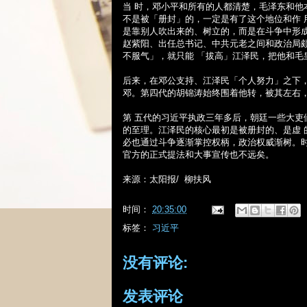
当 时，邓小平和所有的人都清楚，毛泽东和
不是被「册封」的，一定是有了这个地位和作
是靠别人吹出来的、树立的，而是在斗争中形
赵紫阳、出任总书记、中共元老之间和政治局
不服气」，就只能 「拔高」江泽民，把他和毛
后来，在邓公支持、江泽民「个人努力」之下
邓。第四代的胡锦涛始终围着他转，被其左右
第 五代的习近平执政三年多后，朝廷一些大
的至理。江泽民的核心最初是被册封的、是虚
必也通过斗争逐渐掌控权柄，政治权威渐树。
官方的正式提法和大事宣传也不远矣。
来源：太阳报
/
柳扶风
时间：
20:35:00
标签：
习近平
没有评论:
发表评论