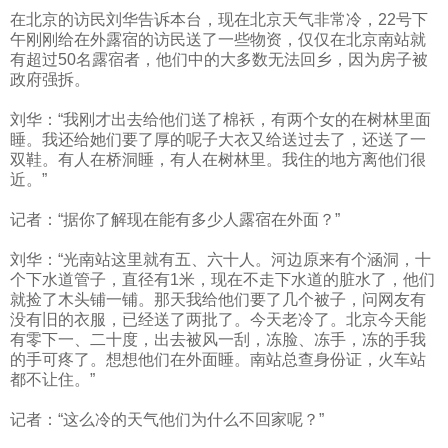
在北京的访民刘华告诉本台，现在北京天气非常冷，
22
号下
午刚刚给在外露宿的访民送了一些物资，仅仅在北京南站就
有超过
50
名露宿者，他们中的大多数无法回乡，因为房子被
政府强拆。
刘华：“我刚才出去给他们送了棉袄，有两个女的在树林里面
睡。我还给她们要了厚的呢子大衣又给送过去了，还送了一
双鞋。有人在桥洞睡，有人在树林里。我住的地方离他们很
近。”
记者：“据你了解现在能有多少人露宿在外面？”
刘华：“光南站这里就有五、六十人。河边原来有个涵洞，十
个下水道管子，直径有
1
米，现在不走下水道的脏水了，他们
就捡了木头铺一铺。那天我给他们要了几个被子，问网友有
没有旧的衣服，已经送了两批了。今天老冷了。北京今天能
有零下一、二十度，出去被风一刮，冻脸、冻手，冻的手我
的手可疼了。想想他们在外面睡。南站总查身份证，火车站
都不让住。”
记者：“这么冷的天气他们为什么不回家呢？”