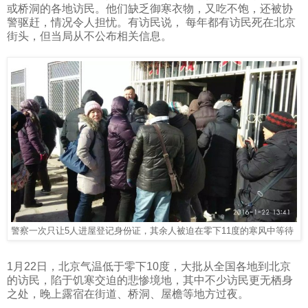
或桥洞的各地访民。他们缺乏御寒衣物，又吃不饱，还被协
警驱赶，情况令人担忧。有访民说，
每年都有访民死在北京
街头，但当局从不公布相关信息。
警察一次只让
5
人进屋登记身份证，其余人被迫在零下
11
度的寒风中等待
1
月
22
日，北京气温低于零下
10
度，大批从全国各地到北京
的访民，陷于饥寒交迫的悲惨境地，其中不少访民更无栖身
之处，晚上露宿在街道、桥洞、屋檐等地方过夜。