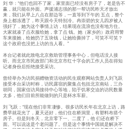
刘 华：“他们也回不了家，家里面已经没有房子了，老是告不
赢，就只能在外面。声援浦志强的那一帮访民昨天才放出
来，我们从早上八点在那边等，一直等到下午的 五点，整个
身上都冻透了，昨天跟今天特别冷。冉崇碧的女儿四岁被人
强奸了，她为这个事情上访，结果现在流浪也没有地方住。
大家就凑了点衣服给她，拿了点 钱。她（家乡的）政府用警
车来接她，给她扔了五块钱，让她给撕掉了，可笑不可笑？
这个政府也没把上访的当人看。”
本台记者就此致电北京救助管理事务中心，但电话没人接
听。而北京市民政部门和北京市红十字会的工作人员在得知
记者身份后拒绝接受采访。
曾经举办为访民捐赠物资活动的民生观察网站负责人刘飞跃
接受本台采访时称，访民露宿的聚集点包括北京南站，三办
胡同，国家信访局接待中心等地，陷于饥寒交迫的访民数量
太多，他们目前所能做到的只是杯水车薪。
刘 飞跃：“现在他们非常凄惨。很多访民长年在北京上访，路
费早就花光了，夏天还好，他们住在桥洞里，有塑料布搭个
房子。但是到冬天，北京零下一、二度了，他 们还在桥下
面。可以说这是个老问题了。但是这个事情中国就是解决不