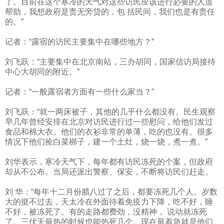
了。目前在这个寒冷的天气对这些访民应该进行必要的人道
帮助，我想政府是责无旁贷的，包 括民间，我们也是有责任
的。”
记者：“露宿的访民主要集中在哪些地方？”
刘飞跃：“主要集中在北京南站，三办胡同，国家信访局接待
中心大胡同的附近。”
记者：“一般露宿者方面有一些什么家当？”
刘飞跃：“就一两床被子，其他的几乎什么都没有。民生观察
早几年曾经安排在北京对访民进行过一些慰问，给他们发过
食品和棉大衣。他们的衣衫非常的单薄，吃的也没有。很多
情况下他们捡白菜梆子，建一个土灶，烧一烧，煮一煮。”
刘华表示，寒冷天气下，每年都有访民冻死的个案，但政府
却从不公布。当局还派出警察、保安，不断将访民们赶走。
刘 华：“每年十二月份腊八过了之后，都要冻死几个人。岁数
大的挺不过去，天太冷在外面待着免疫力下降，吃不好，睡
不好，被冻死了。有的走路都费劲，没精神， 说动就冻死
了。三伏天最热的时候也能热死几个。现在最着急就是他们